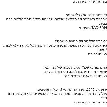
בשיתוף עיריית ירושלים
כך תחסכו בחשמל בלי להזיע
מהפכת האנרגיה של תדיראן: שליטה, אבטחת מידע וניהול אקלים חכם
בבית
בשיתוף TADIRAN
מאחורי הקלעים של הטעם הישראלי
איך אסם הפכה את תקופת הצנע והמחסור הקשה של שנות ה-40 למותג
לאומי?
בשיתוף אסם
אתם עוד לא שם? הטיסה למונדיאל כבר יצאה
יונדאי לוקחת אתכם לבמה הכי גדולה בעולם
בשיתוף יונדאי מבית כלמוביל
ירושלים 2040: העיר נערכת ל- 1.5 מליון תושבים
מנכ"לית העירייה מציגה תוכנית להשארת הצעירים ובניית עתיד הדור
הבא
בשיתוף עיריית ירושלים