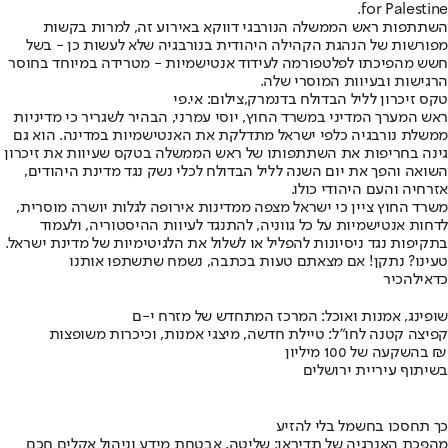
for Palestine.
השתתפות ראש הממשלה הנורבגי דווקא באירוע זה, למרות בקשות
מפורשות של הנהגת הקהילה היהודית בנורבגיה שלא לעשות כן - בשל
חשש מהפיכתו לפלטפורמה לעידוד אנטישמיות - מטרידה במיוחד בחוסר
הרגישות ובעיוות המוסרי שלה.
טקס זיכרון לליל הבדולח בדנמרק,צילום: אי.פי
ראש המערך המדיני במשרד החוץ, יוסי עמרני, הבהיר לשגריר כי מדיניות
ממשלת נורבגיה כלפי ישראל מתדלקת את האנטישמיות במדינה. הוא גם
גינה בחריפות את השתתפותו של ראש הממשלה בטקס שעיוות את זיכרון
השואה והפך את יום השנה לליל הבדולח לכלי נשק נגד מדינת היהודים,
אזרחיה והעם היהודי כולו.
משרד החוץ ציין כי ישראל מצפה ממדינות אירופה לגלות יושרה מוסרית,
לדחות אנטישמיות על כל גווניה, להתנגד לעיוות ההיסטוריה, ולעמוד
בתקיפות נגד ניסיונות להפליל או לשלול את הלגיטימיות של מדינת ישראל.
טעינו? נתקן! אם מצאתם טעות בכתבה, נשמח שתשתפו אותנו
כדאי
להכיר
שופינג, אמנות ואוכל: המרכז המתחדש של מזרח י-ם
קפיצה קטנה לחו"ל: טיילת חדשה, מיצגי אמנות, וכיכרות משופצות
בהשקעה של 100 מיליון ₪
בשיתוף עיריית ירושלים
כך תחסכו בחשמל בלי להזיע
מהפכת האנרגיה של תדיראן: שליטה, אבטחת מידע וניהול אקלים חכם