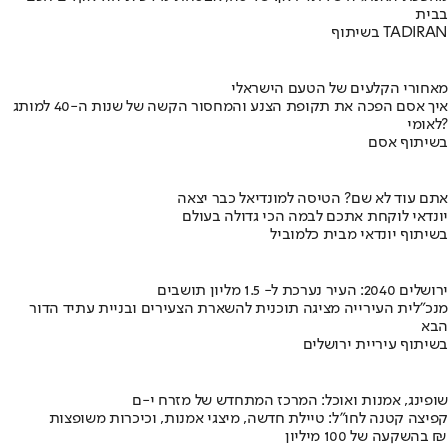
בבית
בשיתוף TADIRAN
מאחורי הקלעים של הטעם הישראלי
איך אסם הפכה את תקופת הצנע והמחסור הקשה של שנות ה-40 למותג
לאומי?
בשיתוף אסם
אתם עוד לא שם? הטיסה למונדיאל כבר יצאה
יונדאי לוקחת אתכם לבמה הכי גדולה בעולם
בשיתוף יונדאי מבית כלמוביל
ירושלים 2040: העיר נערכת ל- 1.5 מליון תושבים
מנכ"לית העירייה מציגה תוכנית להשארת הצעירים ובניית עתיד הדור
הבא
בשיתוף עיריית ירושלים
שופינג, אמנות ואוכל: המרכז המתחדש של מזרח י-ם
קפיצה קטנה לחו"ל: טיילת חדשה, מיצגי אמנות, וכיכרות משופצות
בהשקעה של 100 מיליון ₪