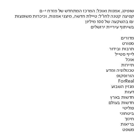
שופינג, אמנות ואוכל: המרכז המתחדש של מזרח י-ם
קפיצה קטנה לחו"ל: טיילת חדשה, מיצגי אמנות, וכיכרות משופצות
בהשקעה של 100 מיליון ₪
בשיתוף עיריית ירושלים
מדורים
ספורט
תרבות ובידור
לייף סטייל
אוכל
תיירות
טכנולוגיה ומדע
הורוסקופ
ForReal
מגזין השבוע
דעות
חדשות בארץ
חדשות בעולם
פוליטי
ביטחוני
חינוך
בריאות
משפט