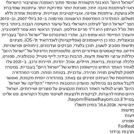
"ישראל היום" הוא גוף תקשורת שנוסד מתוך האמונה שהציבור הישראלי
ראוי לעיתונות טובה יותר, מאוזנת יותר ומדויקת יותר. עיתונות שמדברת
ולא צועקת. עיתונות אמינה, אובייקטיבית ועניינית. עיתונות אחרת וללא
תשלום. המהדורה המודפסת הראשונה פורסמה ב-30 ביולי 2007, וב-2010
הפך "ישראל היום" לעיתון הישראלי בעל שיעור החשיפה הגבוה ביותר בימי
חול. מו"ל העיתון היא ד"ר מרים אדלסון. העורך הראשי הוא עמר לחמנוביץ,
והעורך המייסד הוא עמוס רגב. אתרי האינטרנט של "ישראל היום" בעברית
ובאנגלית, כמו כן היישומונים (אפליקציות) לאנדרואיד ול-iOS, מציגים
חדשות מסביב לשעון, תוכן בלעדי, מבזקים ועדכונים, ניתוחים ופרשנויות,
וידיאו, פודקאסטים ושידורים חיים. פלטפורמות הדיגיטל של "ישראל היום"
כוללות ערוצי חדשות ודעות, תרבות ובידור, לייף סטייל, טכנולוגיה, ספורט,
כלכלה וצרכנות, בריאות, חיילים, אוכל, יהדות, תיירות ורכב. ב-2021 עלו
לאוויר האתר החדש והיישומון החדש של "ישראל היום" בעברית, במטרה
לספק לגולשים חוויה מהירה, עדכנית, בטוחה ונוחה. תכני המהדורה
המודפסת של העיתון זמינים גם באתר, במהדורה יומית מקוונת, ואפשר
לקבל אותם גם בניוזלטר. מועדון ההטבות הייחודי "הקליקה של ישראל
היום" מציע לגולשי האתר הנחות ומבצעים על מוצרים ושירותים. ישראל
היום פתוח להערות, לביקורת ולהצעות לשיפור מקהל הקוראים. פנו אלינו
במייל hayom@israelhayom.co.il.
יום שישי, 5.6.2026
כ' בסיון תשפ"ו
חדשות
דעות
ספורט
ForReal
תרבות ובידור