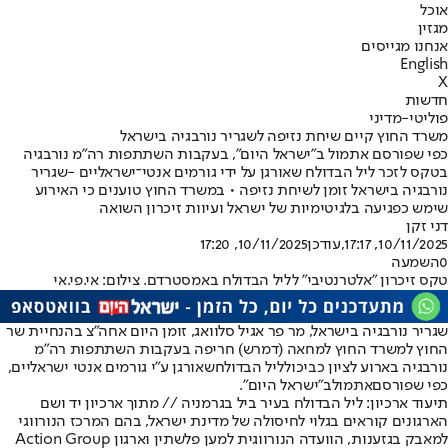
אוכל
מגזין
אנחנו מגייסים
English
X
חדשות
פוליטי-מדיני
משרד החוץ קיים שיחת נזיפה לשגריר נורבגיה בישראל
כפי שפורסם אתמול ב"ישראל היום", בעקבות השתתפות רה״מ נורבגיה
בטקס לזכר ליל הבדולח שאורגן על ידי גורמים אנטי־ישראליים -שגריר
נורבגיה בישראל זומן לשיחת נזיפה • במשרד החוץ טוענים כי האירוע
שימש כפגיעה בלגיטימיות של ישראל ועיוות זיכרון השואה
דני זקן
10/11/2025, 17:17
,עודכן
10/11/2025, 17:20
0
השמעה
טקס זיכרון "אלטרנטיבי" לליל הבדולח באמסטרדם. צילום: אי.פי.אי
שגריר נורבגיה בישראל, מר פר אגיל סלוואג, זומן היום אחה״צ בהנחיית שר
החוץ למשרד החוץ למחאה (דמרש) חריפה בעקבות השתתפות רה״מ
נורבגיה בארוע לציון כביכול
ליל הבדולח
שאורגן ע״י גורמים אנטי ישראליים,
כפי שפורסם
אתמול
ב"ישראל היום".
תיעוד ארכיון: ליל הבדולח בעיר ביל בגרמניה // מתוך ארכיון יד ושם
הארגונים קוראים בגלוי לחיסולה של מדינת ישראל, בהם המרכז הנורווגי
למאבק בגזענות, הוועדה הנורווגית למען פלשתין וארגון Action Group