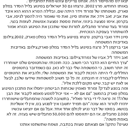
יצאו לנו מהסיפור הזה. אנחנו צריכים עונש מוות למחבלים".
באותו החודש, מרץ 2002, נרצחו גם 30 ישראלים בפיגוע בליל הסדר במלון
פארק. משפחתו של נמרוד וידר היתה שם, ובלילה הנורא ההוא הוא איבד
את אביו, זאב וידר, את אחותו סיון, ואת מי שאמור היה להפוך לגיסו, אבי
בקרמן. אימו נפצעה בינוני, אחות נוספת נפצעה אנושות. לעומת בנצי,
נמרוד בעד שחרור מחבלים, למרות שמי שתכנן את הפיגוע הנורא אמור
להשתחרר בעסקה הנוכחית.
סיון וידר ואבי ברקמן. נרצחו בפיגוע בליל הסדר במלון פארק, 2002,צילום:
באדיבות המשפחה
אבי ברקמן ז''ל. נרצח בפיגוע בליל הסדר במלון פארק,צילום: באדיבות
המשפחה
זאב וידר ז''ל, אביו של נמרוד,צילום: באדיבות המשפחה
"ערך החיים הוא הדבר הכי חשוב. ככה חונכתי. שהחטופים שלנו ישוחררו
זה יותר חשוב, כי המשפחה שלי כבר לא כאן. גם כשמדובר בחטופים
החללים. לי היתה הזכות לקבור את המשפחה שלי, ולהביא את החטופים
החללים לקבורה זו חובתנו. זה כל כך חשוב למשפחות שידעו שלבן, לבעל
או לאח יש קבר, שיש מקום ללכת אליו".
ומה בנוגע לצדק? נמרוד מאמין שכוחות הביטחון יחסלו את מתכנן הפיגוע
במלון פארק בהמשך. "גם אם לא – אני יכול למנוע מאמא לקבור את הבן
שלה?! זה נראה לי די ברור מאליו". בתשובה לטענה שהמחבלים שישוחררו
יחזרו לטרור הוא עונה "הם תמיד יחשבו איך לפגוע בנו, אין לי אשליות
בנושא. בסופו של דבר נגיע לכולם אחד אחד. אבל גם אם יוציאו עכשיו
2,000 מחבלים, אז הם יתווספו להם 50,000 מחבלים שיש בעזה. זה לא
באמת משנה".
טעינו? נתקן! אם מצאתם טעות בכתבה, נשמח שתשתפו אותנו