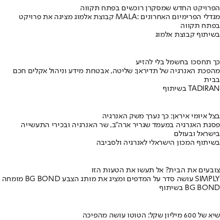
הפרויקט החדש שמסקרן רוכשים בפתח תקווה
קבוצת אלמוג מציגה את פרויקט MALA: מגדלי הפרימיום האחרונים
בפתח תקווה
בשיתוף קבוצת אלמוג
כך תחסכו בחשמל בלי להזיע
מהפכת האנרגיה של תדיראן: שליטה, אבטחת מידע וניהול אקלים חכם
בבית
בשיתוף TADIRAN
בצל איומי איראן: כך נערך משק האנרגיה
פסגת האנרגיה במעמד שגריר ארה"ב, שר האנרגיה ובכירי התעשייה
בישראל ובעולם
בשיתוף המכון הישראלי לאנרגיה ולסביבה
צובעים את הבית? אל תעשו את הטעות הזו
מומחה BG BOND עושה סדר על המדפים ומציג את מותג הצבע SIMPLY
בשיתוף BG BOND
שיא של 600 מיליון שקל: הטוטו עושה מהפיכה