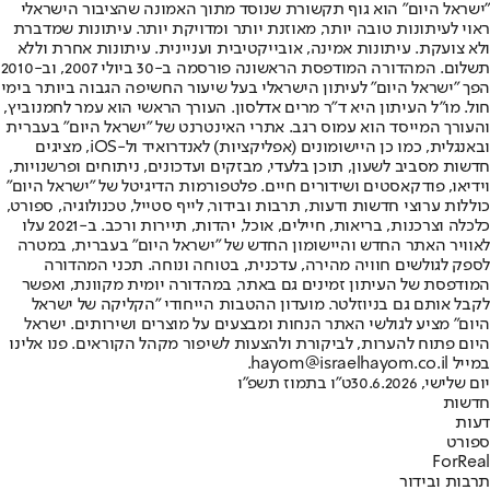
"ישראל היום" הוא גוף תקשורת שנוסד מתוך האמונה שהציבור הישראלי
ראוי לעיתונות טובה יותר, מאוזנת יותר ומדויקת יותר. עיתונות שמדברת
ולא צועקת. עיתונות אמינה, אובייקטיבית ועניינית. עיתונות אחרת וללא
תשלום. המהדורה המודפסת הראשונה פורסמה ב-30 ביולי 2007, וב-2010
הפך "ישראל היום" לעיתון הישראלי בעל שיעור החשיפה הגבוה ביותר בימי
חול. מו"ל העיתון היא ד"ר מרים אדלסון. העורך הראשי הוא עמר לחמנוביץ,
והעורך המייסד הוא עמוס רגב. אתרי האינטרנט של "ישראל היום" בעברית
ובאנגלית, כמו כן היישומונים (אפליקציות) לאנדרואיד ול-iOS, מציגים
חדשות מסביב לשעון, תוכן בלעדי, מבזקים ועדכונים, ניתוחים ופרשנויות,
וידיאו, פודקאסטים ושידורים חיים. פלטפורמות הדיגיטל של "ישראל היום"
כוללות ערוצי חדשות ודעות, תרבות ובידור, לייף סטייל, טכנולוגיה, ספורט,
כלכלה וצרכנות, בריאות, חיילים, אוכל, יהדות, תיירות ורכב. ב-2021 עלו
לאוויר האתר החדש והיישומון החדש של "ישראל היום" בעברית, במטרה
לספק לגולשים חוויה מהירה, עדכנית, בטוחה ונוחה. תכני המהדורה
המודפסת של העיתון זמינים גם באתר, במהדורה יומית מקוונת, ואפשר
לקבל אותם גם בניוזלטר. מועדון ההטבות הייחודי "הקליקה של ישראל
היום" מציע לגולשי האתר הנחות ומבצעים על מוצרים ושירותים. ישראל
היום פתוח להערות, לביקורת ולהצעות לשיפור מקהל הקוראים. פנו אלינו
במייל hayom@israelhayom.co.il.
יום שלישי, 30.6.2026
ט"ו בתמוז תשפ"ו
חדשות
דעות
ספורט
ForReal
תרבות ובידור