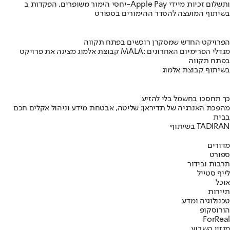
יחסי הימור משופרים, הפקדות ב-Apple Pay ותשלום זכיות מיידי
בשיתוף המועצה להסדר ההימורים בספורט
הפרויקט החדש שמסקרן רוכשים בפתח תקווה
קבוצת אלמוג מציגה את פרויקט MALA: מגדלי הפרימיום האחרונים
בפתח תקווה
בשיתוף קבוצת אלמוג
כך תחסכו בחשמל בלי להזיע
מהפכת האנרגיה של תדיראן: שליטה, אבטחת מידע וניהול אקלים חכם
בבית
בשיתוף TADIRAN
מדורים
ספורט
תרבות ובידור
לייף סטייל
אוכל
תיירות
טכנולוגיה ומדע
הורוסקופ
ForReal
מגזין השבוע