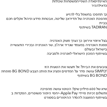
האינתיפאדה השנייה
משפחות שכולות
כדאי
להכיר
כך תחסכו בחשמל בלי להזיע
מהפכת האנרגיה של תדיראן: שליטה, אבטחת מידע וניהול אקלים חכם
בבית
בשיתוף TADIRAN
בצל איומי איראן: כך נערך משק האנרגיה
פסגת האנרגיה במעמד שגריר ארה"ב, שר האנרגיה ובכירי התעשייה
בישראל ובעולם
בשיתוף המכון הישראלי לאנרגיה ולסביבה
צובעים את הבית? אל תעשו את הטעות הזו
מומחה BG BOND עושה סדר על המדפים ומציג את מותג הצבע SIMPLY
בשיתוף BG BOND
שיא של 600 מיליון שקל: הטוטו עושה מהפיכה
יחסי הימור משופרים, הפקדות ב-Apple Pay ותשלום זכיות מיידי
בשיתוף המועצה להסדר ההימורים בספורט