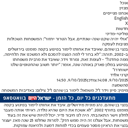
אוכל
מגזין
אנחנו מגייסים
English
X
חדשות
פוליטי-מדיני
"אולי יהיה שקט שנה-שנתיים, אבל הטרור יחזור": המשפחות השכולות
מגיבות לעסקה
בנצי בן שוהם, שאיבד את אחותו לימור בפיגוע בקפה מומנט בירושלים
ב-2002, תוהה: "לא ברור לי למה הגענו להסכם ולא המשכנו את הלחימה,
ממה פחדנו?" • לעומת זאת, נמרוד וידר, שאיבד את מרבית משפחתו
בפיגוע במלון פארק באותה שנה, אומר: "יותר חשוב שהחטופים שלנו
ישוחררו"
קרני אלדד
9/10/2025, 14:08
,עודכן
9/10/2025, 14:50
0
השמעה
מימין: סיון וידר ז''ל, משמאל: לימור בן שוהם ז''ל. צילום: באדיבות המשפחה
בנצי בן שוהם, נהג מונית מירושלים, איבד את אחותו לימור בפיגוע בקפה
מומנט בחורף 2002. "לא אשכח את היום שהיא נולדה. ראיתי אותה מעבר
לחלון וישר התאהבתי. היה לנו חיבור נדיר. יכול להיות שיש את זה בעוד
משפחות, אבל אצלנו זה היה ממש חזק". למרות שחלפו 23 שנה מאז, יעצור
בנצי את הראיון מספר פעמים בכדי למחות דמעה ולהיאנח עמוקות.