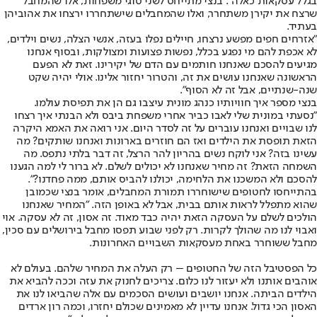
בגלל עסקאות כאלה". בנצי מתייחס לשני סוגי משפחות, אלו שהמחבל
שרצח את יקירן משתחרר, ואלו שהמחבלים שישתחררו ירצחו את אהוביהן
בעתיד.
"אזרחים חפים מפשע נרצחו, חיילים נפלו בעזה, אנשי הצלה, נשים וילדים,
לא אכפת להם מי נפגע בכלל, נפשות פצועות ומצולקות, ובסוף אנחנו
מגיעים להסכם שאנחנו חותמים עם הדם של יקירינו. זאת לא הפעם
הראשונה שאנחנו עושים את זה, והטרור יחזור אלינו. אולי יהיה שקט
שנה-שנתיים, אבל זה לא הסוף".
בנצי מספר איך חוויותיו כנהג מונית עיצבו גם הן את תפיסת עולמו.
"נסעתי במונית שלי לאבו כביר אחרי משפחת ביבס ולא הבנתי איך רצחו
לנו שבויים ואנחנו עוברים על זה לסדר היום. אני רואה את האמא היקרה
הזאת תופסת את הילדים ואז הם חוזרים בארונות ואנחנו שותקים? מה
עשינו בזה? אני לוקח נשים בהריון להר הרצל, זה דבר בלתי נתפס. מה
השמחה הזאת? זה מחיר שאנחנו לא יכולים לשלם. לא ברור לי למה הגענו
להסכם ולא המשכנו את הלחימה, יכולנו להביס אותם, ממה פחדנו?".
בהתייחסו לחטופים שישוחררו תמורת המחבלים, אומר בנצי שכמובן
שהוא מתפלל לראות אותם בבית, אבל לא באופן הזה. "המחיר שאנחנו
הולכים לשלם על העסקה הזאת יהיה כבד מאוד. זה אסון, זה לא עסקה. אוי
ואבוי לנו מה שהולך לקרות. רק לפני שבוע תפסו מחבל בירושלים עם סכין,
מחבל ששוחרר באחת מעסקאות השבויים האחרונות.
כל הפסטיבל הזה של החטופים – רק העלה את המחיר שלהם. בעולם לא
אוהבים אותנו ולא יעזור לנו כלום. צריכים לחנוק את עזה וככה להביא את
הילדים הביתה. אנחנו יושבים ועושים הסכמים עם אלה שהביאו לנו את
האסון הכי גדול. אנחנו עדיין לא מאמינים שכולם יחזרו, וכמה רון ארדים