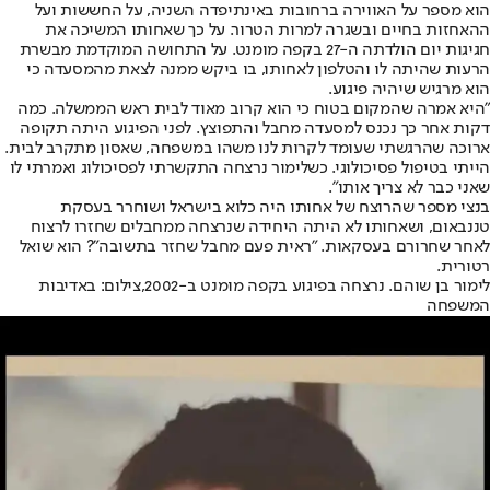
הוא מספר על האווירה ברחובות באינתיפדה השניה, על החששות ועל
ההאחזות בחיים ובשגרה למרות הטרור. על כך שאחותו המשיכה את
חגיגות יום הולדתה ה-27 בקפה מומנט. על התחושה המוקדמת מבשרת
הרעות שהיתה לו והטלפון לאחותו, בו ביקש ממנה לצאת מהמסעדה כי
הוא מרגיש שיהיה פיגוע.
"היא אמרה שהמקום בטוח כי הוא קרוב מאוד לבית ראש הממשלה. כמה
דקות אחר כך נכנס למסעדה מחבל והתפוצץ. לפני הפיגוע היתה תקופה
ארוכה שהרגשתי שעומד לקרות לנו משהו במשפחה, שאסון מתקרב לבית.
הייתי בטיפול פסיכולוגי. כשלימור נרצחה התקשרתי לפסיכולוג ואמרתי לו
שאני כבר לא צריך אותו".
בנצי מספר שהרוצח של אחותו היה כלוא בישראל ושוחרר בעסקת
טננבאום, ושאחותו לא היתה היחידה שנרצחה ממחבלים שחזרו לרצוח
לאחר שחרורם בעסקאות. "ראית פעם מחבל שחזר בתשובה"? הוא שואל
רטורית.
לימור בן שוהם. נרצחה בפיגוע בקפה מומנט ב-2002,צילום: באדיבות
המשפחה