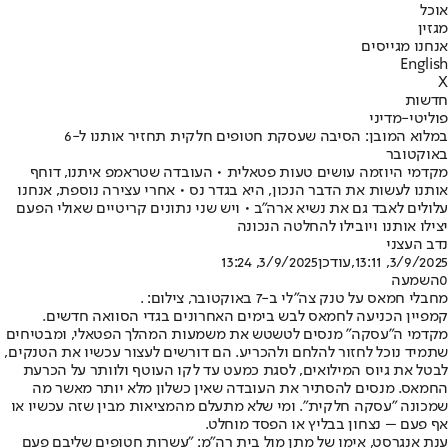
אוכל
מגזין
אנחנו מגייסים
English
X
חדשות
פוליטי-מדיני
במלוא המובן: הסיבה שעסקת חטופים חלקית תחזיר אותנו ל-6
באוקטובר
מקדמי היוזמה עושים טעות פטאלית • העובדה שטראמפ איתנו, דוחף
אותנו לעשות את הדבר הנכון, היא בגדר נס • אחרי עצירה נוספת, אנחנו
עלולים לאבד גם את נשיא ארה"ב • ויש שני נתונים קריטיים שאולי הפעם
יצילו אותנו ויובילו להחלטה הנכונה
נדב העצני
3/9/2025, 13:11
,עודכן
3/9/2025, 13:24
0
השמעה
מחבלי חמאס על טנק צה"לי ב-7 באוקטובר, צילום: .
קמפיין הכניעה לחמאס לבש בימים האחרונים בגדי הסוואה חדשים.
מקדמי ה"עסקה" מנסים לטשטש את משמעות המהלך הפטאלי, ומבטיחים
שתמיד נוכל לחזור להלחם ולהכריע. הם דורשים לעצור עכשיו את הטנקים,
לבטל את גיוס המילואים, לסגת כמעט עד לקו העוטף ולוותר על הכרעת
החמאס. מנסים להסתיר את העובדה שאין כשלון מלא יותר מאשר מה
שמכונה "עסקה חלקית". ומי שלא מתעלם מהמציאות מבין שזה עכשיו או
אף פעם – נצחון בבליץ או הפסד מוחלט.
ענת אנגרסט, אימו של מתן מול בית רה"מ: "עשרות חטופים שליבם פעם