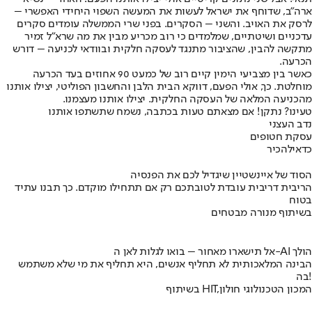
ארה"ב, שדוחף את ישראל לעשות את המעשה השפוי היחידי האפשרי –
לרסק את האויב. והשני – הסקרים. בפני שרי הממשלה עומדים סקרים
עדכניים ושיטתיים, שמלמדים כי רוב מכריע מבין את מה שרא"ל זמיר
מתקשה להבין, שהציבור מתנגד לעסקה חלקית ובוודאי לכניעה – דורש
הכרעה.
כאשר בין מצביעי הימין קיים רוב של כמעט 90 אחוזים בעד הכרעה
מוחלטת. כך, אולי הפעם, דווקא הבית הלבן והחשבון הפוליטי, יצילו אותנו
מהכניעה המלאה של העסקה החלקית. יצילו אותנו מעצמנו.
טעינו? נתקן! אם מצאתם טעות בכתבה, נשמח שתשתפו אותנו
נדב העצני
עסקת חטופים
כדאי
להכיר
הסוד של איינשטיין שיגדיל לכם את הפנסיה
הריבית דריבית עובדת לטובתכם רק אם תתחילו מוקדם. כך תבנו עתיד
בטוח
בשיתוף מנורה מבטחים
אל תישארו מאחור – בואו לגלות לאן ה-AI הולך
הבינה המלאכותית לא תחליף אנשים, היא תחליף את מי שלא משתמש
בה!
בשיתוף HIT,המכון הטכנולוגי חולון