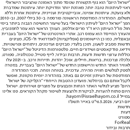
"ישראל היום" הוא גוף תקשורת שנוסד מתוך האמונה שהציבור הישראלי
ראוי לעיתונות טובה יותר, מאוזנת יותר ומדויקת יותר. עיתונות שמדברת
ולא צועקת. עיתונות אמינה, אובייקטיבית ועניינית. עיתונות אחרת וללא
תשלום. המהדורה המודפסת הראשונה פורסמה ב-30 ביולי 2007, וב-2010
הפך "ישראל היום" לעיתון הישראלי בעל שיעור החשיפה הגבוה ביותר בימי
חול. מו"ל העיתון היא ד"ר מרים אדלסון. העורך הראשי הוא עמר לחמנוביץ,
והעורך המייסד הוא עמוס רגב. אתרי האינטרנט של "ישראל היום" בעברית
ובאנגלית, כמו כן היישומונים (אפליקציות) לאנדרואיד ול-iOS, מציגים
חדשות מסביב לשעון, תוכן בלעדי, מבזקים ועדכונים, ניתוחים ופרשנויות,
וידיאו, פודקאסטים ושידורים חיים. פלטפורמות הדיגיטל של "ישראל היום"
כוללות ערוצי חדשות ודעות, תרבות ובידור, לייף סטייל, טכנולוגיה, ספורט,
כלכלה וצרכנות, בריאות, חיילים, אוכל, יהדות, תיירות ורכב. ב-2021 עלו
לאוויר האתר החדש והיישומון החדש של "ישראל היום" בעברית, במטרה
לספק לגולשים חוויה מהירה, עדכנית, בטוחה ונוחה. תכני המהדורה
המודפסת של העיתון זמינים גם באתר, במהדורה יומית מקוונת, ואפשר
לקבל אותם גם בניוזלטר. מועדון ההטבות הייחודי "הקליקה של ישראל
היום" מציע לגולשי האתר הנחות ומבצעים על מוצרים ושירותים. ישראל
היום פתוח להערות, לביקורת ולהצעות לשיפור מקהל הקוראים. פנו אלינו
במייל hayom@israelhayom.co.il.
יום רביעי, 6.5.2026
י"ט באייר תשפ"ו
חדשות
דעות
ספורט
ForReal
תרבות ובידור