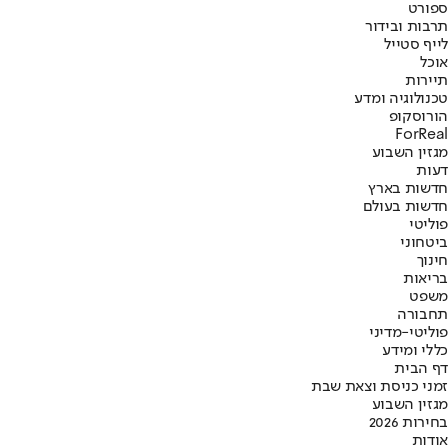
ספורט
תרבות ובידור
לייף סטייל
אוכל
תיירות
טכנולוגיה ומדע
הורוסקופ
ForReal
מגזין השבוע
דעות
חדשות בארץ
חדשות בעולם
פוליטי
ביטחוני
חינוך
בריאות
משפט
תחבורה
פוליטי-מדיני
כללי ומידע
דף הבית
זמני כניסת וצאת שבת
מגזין השבוע
בחירות 2026
אודות