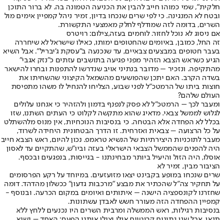
חלקית", שמי כמוהו חייב להבין את הכניעה הטמונה בה. לא ברור התוכן
ובטח לא המנגינה. כי לפי שרים שנכחו בדיון, זמיר ניהל קמפיין אימים מול
השרים, בדומה לזה שמודלף לחלק מאמצעי התקשורת.
אם ניסוג לא נוכל לחזור. לוחמים בעזה,צילום: רויטרס
זה החל, כמובן, באיומים שהחטופים ימותו, כאילו שישראל לא שיחררה
בעבר חטופים במבצעים צבאיים, עד שנכנעה ב"עסקת ג'יבריל". אבל השיא
הגיע כשראש הצבא הזהיר מפני פגיעה בתושבים עזתים כ"נזק אגבי"
מהתקיפה. ונזכיר – מדובר בנתיני אויב שנדרשו להתפנות ובחרו להישאר
בשדה הקרב. האם יתכן שהפושעים מהשמאל הקיצוני שהשחיתו את
חוצות ביתו של הרמטכ"ל לפני שבוע, הצליחו להנחיל לו משהו מתפיסת
העולם שלהם?
ומעבר לכך – הרמטכ"ל לא פסק לנפנף בדמון ולהזהיר כי אנחנו עלולים
לגלוש לממשל צבאי. מדאיג שהוא מתקשה לקלוט כי העתים השתנו, שזו
בכלל לא הפחדה אלא הבטחה. כי בנסיבות הנוכחיות, אין מנוס מלהשתלט
על כל הרצועה – צבאית ואזרחית. זו הדרך הבטחונית היחידה לשרוד,
מעבר לתוכניות היצירתיות של הנשיא טראמפ. נכון להיום, ראש הצבא חייב
היה להפנים שהממשל הצבאי הישראלי בעזה וביו"ש, שהתקיים עד לאסון
אוסלו, היה הזול והיעיל ביותר מבחינתנו - בגייסות, בנפגעים ובכסף.
הציבור מבין, זמיר לא
שרים שנכחו במופע בקבינט יצאו מזועזעים. במיוחד על רקע הפרסומים
על תחקיר צה"ל שהכתיר את מבצע "מרכבות גדעון" ככשלון מהדהד. דומה
שחזרנו לקונספציה הישנה – איתותים ואיומים במקום הכרעה. ובנוסף -
קמפיין ההפחדה הזה מעורר חשש לאבדן עשתונות.
בנסיבות רגילות, ראש הממשלה ומרבית השרים היו נכנעים ללחץ ללא
תנאי. אבל שני נתונים קריטיים אולי יצילו אותנו הפעם: האחד – נשיא