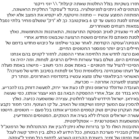
חזרו בשקיות בגלל החלטות שאתה קיבלת" \\ יוני ריקנר
הנתונים לא ניתנים למניפולציה. בניגוד ל"עסקה" החלקית הראשונה,
המתווה המוצע עכשיו – מתווה וויטקוף, לא יקפיא את המצב אלא יאלץ
אותנו לסגת כמעט עד קו 6 באוקטובר. כך, לא "רק" שנשלם מחיר בלתי נסבל
במאות רוצחים משוחררים.
לא די שנעניק לאויב הפסקת התרעננות, התארגנות והתחמשות, נאלץ
לסגת מאותם 70 אחוזים משטח הרצועה שכבשנו מחדש, אחרי
הנסיגה/עסקה הקודמת. לאחר שכבר שילמנו על כיבוש מחדש בדמם של
חיילים רבים יותר ממספר החטופים החיים.
ואם נרצה לחדש את הלחימה אחרי ההפוגה, לחזור לקווים בהם אנחנו
אוחזים היום, נשלם בעוד עשרות חיילים הרוגים, לפחות. ומה יהיה אז
הסיכוי להציל עוד חטופים - באמת אפס. והכי חשוב - מישהו באמת מעלה
על דעתו שמבחינה בינלאומית נוכל אז לפתוח בסיבוב חדש של מערכה?
האשראי הבינלאומי שלנו נמצא עכשיו בדמדומיו האחרונים, ונותר רק
קמצוץ למערכה אחרונה – מכרעת.
העובדה שדונלד טראמפ נותן לנו כעת אור ירוק, למעשה דוחק בנו להכריע,
היא בגדר נס. אבל, אחרי ההפסקה הבאה גם הוא יעצור אותנו, כפי שעשה
באיראן. ישראל תידרש לעצור לחלוטין, עצירה שמשמעה כניעה. נאלץ
להסכין עם המשך קיומו ושיקומו של האויב, על קו העוטף. והכי חמור נקבע
את העקרון שקיים נשק קסמים המכריע אותנו בכל פעם – חטופים. חיטפו
עשרה ישראלים ונטרלו ללא בעיה את הטנקים, המטוסים והמודיעין.
המשמעות האסטרטגית – אפוקליפטית.
התובנות האלו כל כך ברורות שלא ניתן להבין את ההתנהלות של הרמטכ"ל
וחלק מבכירי מערכת הבטחון, ככל הידוע לא כולם. בין היתר קשה לעכל
את נסיונו של זמיר, בישיבת הקבינט השבוע, לדחוף בכל מחיר ל"עסקה