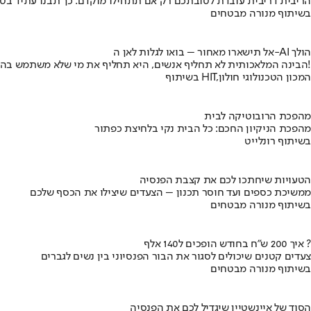
הריבית דריבית עובדת לטובתכם רק אם תתחילו מוקדם. כך תבנו עתיד בט
בשיתוף מנורה מבטחים
אל תישארו מאחור – בואו לגלות לאן ה-AI הולך
הבינה המלאכותית לא תחליף אנשים, היא תחליף את מי שלא משתמש בה!
בשיתוף HIT,המכון הטכנולוגי חולון
מהפכת הרובוטיקה לבית
מהפכת הניקיון החכם: כל הבית נקי בלחיצת כפתור
בשיתוף רונלייט
הטעויות שיחתכו לכם את קצבת הפנסיה
ממשיכת כספים ועד חוסר תכנון – הצעדים שיצילו את הכסף שלכם
בשיתוף מנורה מבטחים
איך 200 ש"ח בחודש הופכים ל140 אלף ?
צעדים קטנים שיכולים לסגור את הבור הפנסיוני בין נשים לגברים
בשיתוף מנורה מבטחים
הסוד של איינשטיין שיגדיל לכם את הפנסיה