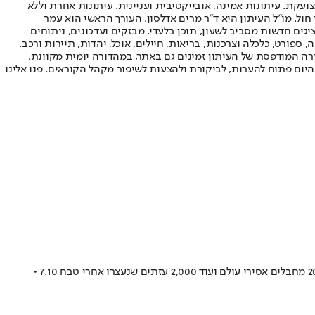
ועקת. עיתונות אמינה, אובייקטיבית ועניינית. עיתונות אחרת וללא
עור החשיפה הגבוה ביותר בימי חול. מו"ל העיתון היא ד"ר מרים אדלסון. העורך הראשי הוא עמר
 והעורך המייסד הוא עמוס רגב. אתרי האינטרנט של "ישראל היום" בעברית ובאנגלית, כמו כן היישומונים (אפליקציות) לאנדרואיד ול-iOS, מציגים חדשות מסביב לשעון, תוכן בלעדי, מבזקים ועדכונים, ניתוחים
, ספורט, כלכלה וצרכנות, בריאות, חיילים, אוכל, יהדות, תיירות ורכב.
דורה המודפסת של העיתון זמינים גם באתר, במהדורה יומית מקוונת,
היום פתוח להערות, לביקורת ולהצעות לשיפור מקהל הקוראים. פנו אלינו
לשכת רה"מ הודיעה על החזרת צוות המו"מ לאחר התגובה שחמאס מסר • הערוץ המצרי "אל-ר'ד" דיווח מפי מקורותיו כי ארגון הטרור דורש לשחרר 200 מחבלים אסירי עולם ועוד 2,000 עזתים שנעצרו אחרי טבח 7.10 •