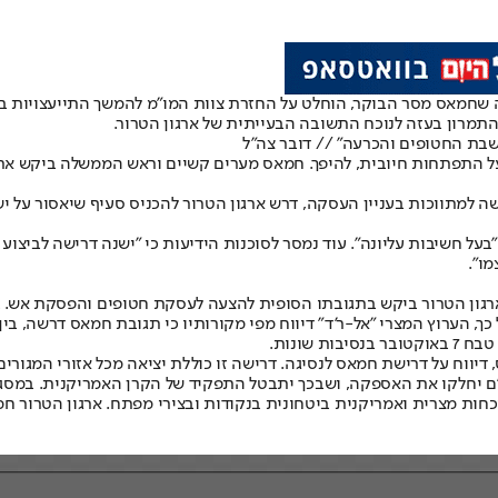
ה שחמאס מסר הבוקר, הוחלט על החזרת צוות המו"מ להמשך התייעצויות ב
התמרון בעזה לנוכח התשובה הבעייתית של ארגון הטרור.
שבת החטופים והכרעה" // דובר צה"ל
על התפתחות חיובית, להיפך. חמאס מערים קשיים וראש הממשלה ביקש את
בעל חשיבות עליונה". עוד נמסר לסוכנות הידיעות כי "ישנה דרישה לביצוע
ו".
ך, הערוץ המצרי "אל-ר'ד" דיווח מפי מקורותיו כי תגובת חמאס דרשה, בי
דיווח על דרישת חמאס לנסיגה. דרישה זו כוללת יציאה מכל אזורי המגורי
נוכחות מצרית ואמריקנית ביטחונית בנקודות ובצירי מפתח. ארגון הטרור 