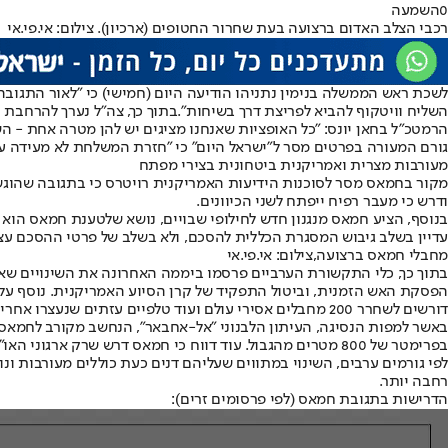
0
השמעה
רכבי הצלב האדום ברצועה בעת שחרור החטופים (ארכיון). צילום: אי.פי.אי
לשכת ראש הממשלה בנימין נתניהו הודיעה היום (חמישי) כי "לאור התגוב
השליח וויטקוף להביא לפריצת דרך בשיחות".
בתוך כך, צה״ל נערך להרחבת 
הרמטכ״ל בחאן יונס: "כל האופציות שאנחנו מציגים יש להן מטרה אחת - ה
גורם המעורה בפרטים מסר ל"ישראל היום" כי "חזרת המשלחת לא מעידה 
מעורבות מצרית ואמריקנית ביטחונית בצירי מפתח
ודרש כי מעבר רפיח ייפתח לשני הכיוונים.
בנוסף, הציע חמאס מנגנון חדש לחילופי שבויים, נושא שלטענת חמאס הוא "
עדיין בשלב גיבוש המסגרת הכללית להסכם, ולא בשלב של פרטי ההסכם עצמ
מחבלי חמאס ברצועה,צילום: אי.פי.אי
הפסקת האש הזמנית, וביטול התפקיד של קרן הסיוע האמריקנית. נוסף על כ
דורשים לשחרר 200 מחבלים אסירי עולם ועוד טלפיים עזתים שנעצרו אחרי טבח 7 באוקטובר בנסיבות שונות.
באשר למפות הנסיגה, העיתון הלבנוני "אל-אחבאר", הנחשב מקורב לחמאס, 
בפרימטר של 800 מטרים מהגבול. עוד דווח כי חמאס דרש שרק ארגוני האו"ם יחלקו את האספקה, ושבכך יתבטל התפקיד של הקרן האמריקנית. במסגרת זאת, חמאס דרש גם שמעבר רפיח יהיה פתוח לשני הכיוונים.
לפי גורמים ערבים, השינוי במתווים שעליהם דנים כעת כוללים מעורבות ו
רחבה יותר.
הדרישות בתגובת חמאס (לפי פרסומים זרים):