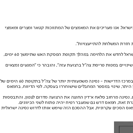
ישראל. אנו מעריכים את המאמצים של המתווכות קטאר ומצרים ומאמצי
 חזרת המשלחת להתייעצויות".
מקור בחמאס מסר לסוכנות הידיעות האמריקנית רויטרס כי בתגובה שהוגשה למתווכות בעניין העסקה, דרש ארגון הטרור להכניס סעיף שיאסור על ישראל לחדש את הלחימה במהלך תקופת הפסקת האש שתימשך 60 ימים,
 שינויים במפות פריסת צה"ל ברצועת עזה", והובהר כי "המגעים נמצאים
בתוך כך, כלי התקשורת הערביים פרסמו ביממה האחרונה את השינויים שארגון הטרור ביקש בתגובתו הסופית להצעה לעסקת חטופים והפסקת אש. במרכז הדרישות - נסיגה משמעותית יותר של צה"ל בתקופת 60 הימים של
ן היתר, שינוי במספר המחבלים שישוחררו בעסקה. לפי הדיווח, בחמאס
ם, נסיגה מרחוב סלאח א־דין החוצה את הרצועה מדרום לצפון, והתבססות
חמאס הסכים עקרונית, אבל ההסכם הזה שימש אותו לדרוש נסיגה ישראלית