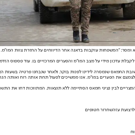
ר: "המשפחות עוקבות בדאגה אחר הדיווחים על החזרת צוות המו״מ. המו"
בלת עדכון מידי על מצב המו״מ והפערים המרכזיים בו. עוד פספוס הזדמנ
ת החמאס שנמסרה לידינו לפנות בוקר, ולאחר שנבחנו פרטיה בשעות האחר
 לצמצם את הפערים במו"מ. אנו ממשיכים לפעול תחת אותה רוח ואותה הנח
והמצריים לבין נציגי חמאס הסתיימה ללא תוצאות. המתווכות דחו את התש
רצועת עזה
שחרור חטופים
וח