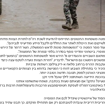
מטה משפחות החטופים התייחס להודעת לשכת רה"מ לחזרת הצוות מדוחא ומס
לשיקום ואת היכולת לאתר את החללים ולקבל מידע מודיעיני לגביהם".
עוד מסר המטה כי "המשפחות פונות לראש הממשלה, השר דרמר וגל הירש לק
מוסרי, ביטחוני ומדיני נוסף בסדרה בלתי נגמרת של החמצות".
מתאם השבויים והנעדרים גל הירש מסר למשפחות החטופים: "בהמשך לתשוב
נמשכים וימשכו גם מישראל". לדבריו, "חזרת הצוות נועדה לטקס עצה כיצד
עקבות ההרס ברחוב סלאח א-דין,צילום: רשתות ערביות
נזכיר כי בתחילת השבוע דווח כי הפגישה בדוחא בין הצוותים הקטאריים 
מנציגי הארגון לספק תגובה חדשה וטובה יותר.
בהכנת הידיעה השתתפו: לילך שובל ודני זקן
טעינו? נתקן! אם מצאתם טעות בכתבה, נשמח שתשתפו אותנו
7 באוקטובר
המו"מ לעסקת חטופים
מבצע מרכבות גדעון
מלחמת חרבות ברזל
כדאי
להכיר
הסוד של איינשטיין שיגדיל לכם את הפנסיה
הריבית דריבית עובדת לטובתכם רק אם תתחילו מוקדם. כך תבנו עתיד בט