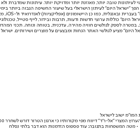
לעיתונות טובה יותר, מאוזנת יותר ומדויקת יותר. עיתונות שמדברת ולא צ
שלום. המהדורה המודפסת הראשונה פורסמה ב-30 ביולי 2007, וב-2010 הפך "ישראל היום" לעיתון הישראלי בעל שי
לחמנוביץ,
ל היום" כוללות ערוצי חדשות ודעות, תרבות ובידור, לייף סטייל, טכנולוגיה
ברית, במטרה לספק לגולשים חוויה מהירה, עדכנית, בטוחה ונוחה. תכני המה
ל היום" מציע לגולשי האתר הנחות ומבצעים על מוצרים ושירותים. ישראל 
• מטה המשפחות בתגובה: עוד פספוס הזדמנות הוא דבר בלתי נסלח