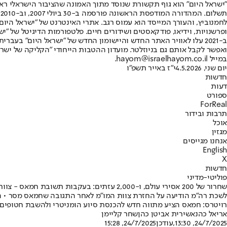
"ישראל היום" הוא גוף תקשורת שנוסד מתוך האמונה שהציבור הישראלי ראוי 
ת
ופרשנויות, וידיאו, פודקאסטים ושידורים חיים. פלטפורמות הדיגיטל של "ישרא
ב-2021 עלו לאוויר האתר החדש והיישומון החדש של "ישראל היום" בע
ואפשר לקבל אותם גם בניוזלטר. מועדון ההטבות הייחודי "הקליקה של ישרא
במייל hayom@israelhayom.co.il.
יום שני, 4.5.2026
י"ז באייר תשפ"ו
חדשות
דעות
ספורט
ForReal
תרבות ובידור
אוכל
מגזין
אנחנו מגייסים
English
X
חדשות
פוליטי-מדיני
שחרור של 200 אסירי עולם, ו-2,000 עזתים: בעקבות תשובת חמאס - צוות המו"מ ישוב לישראל
רויטרס: חמאס הציע מתווה חדש להכנסת סיוע הומניטרי ולהשבת חטופים 
אריאל כהנא
שירית אביטן כהן
שחר קליימן
24/7/2025, 13:30
,עודכן
24/7/2025, 15:28