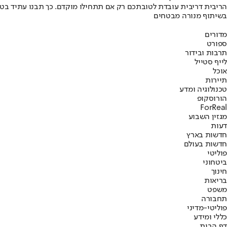
הריבית דריבית עובדת לטובתכם רק אם תתחילו מוקדם. כך תבנו עתיד בט
בשיתוף מנורה מבטחים
מדורים
ספורט
תרבות ובידור
לייף סטייל
אוכל
תיירות
טכנולוגיה ומדע
הורוסקופ
ForReal
מגזין השבוע
דעות
חדשות בארץ
חדשות בעולם
פוליטי
ביטחוני
חינוך
בריאות
משפט
תחבורה
פוליטי-מדיני
כללי ומידע
דף הבית