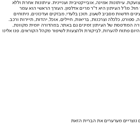
ועקת. עיתונות אמינה, אובייקטיבית ועניינית. עיתונות אחרת וללא
עור החשיפה הגבוה ביותר בימי חול. מו"ל העיתון היא ד"ר מרים אדלסון. העורך הראשי הוא עמר
 והעורך המייסד הוא עמוס רגב. אתרי האינטרנט של "ישראל היום" בעברית ובאנגלית, כמו כן היישומונים (אפליקציות) לאנדרואיד ול-iOS, מציגים חדשות מסביב לשעון, תוכן בלעדי, מבזקים ועדכונים, ניתוחים
, ספורט, כלכלה וצרכנות, בריאות, חיילים, אוכל, יהדות, תיירות ורכב.
דורה המודפסת של העיתון זמינים גם באתר, במהדורה יומית מקוונת,
היום פתוח להערות, לביקורת ולהצעות לשיפור מקהל הקוראים. פנו אלינו
ם נוצריים מערערים את הברית הזאת