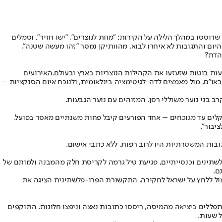
ות שרוססו במהלך הלילה על הקירות: "מוות לנוצרים", "ישו חזיר", וסמלים
 היום והתגובות לא איחרו לבוא. מהוותיקן נמסר "זהו מעשה שטנה",
הדת?
עות בוטות שזעזעו את הקהילות הנוצריות בארץ ובעולם
.
האירועים
או"ם, מול מאמצים לדה-לגיטימציה בינלאומית, ולנוכח איום הסנקציות –
ב בני נוער משוללי רסן. המזוהים עם נוער הגבעות.
 קלים עד מגוכחים – אחד הפורעים קיבל פחות משנתיים מאסר בפועל.
יבור".
גובות המשטרתיות היו לרוב רפות, ללא כתבי אישום.
לשתינים וכנסייתיים, פגיעת טיל גרמה לקריסת חלק מהמבנה ולמותם של
ם.
פעול ללחץ על ישראל לחקירה. התקשורת הפרו-פלשתינית הציגה את
תפללים ביציאה מהמיסה, ריססו כתובות נאצה וניפצו חלונות. התוקפים
 שעות.