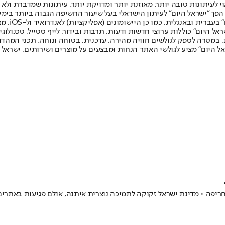
לעיתונות טובה יותר, מאוזנת יותר ומדויקת יותר. עיתונות שמדברת ולא צ
שלום. המהדורה המודפסת הראשונה פורסמה ב-30 ביולי 2007, וב-2010 הפך "ישראל היום" לעיתון הישראלי בעל שי
לחמנוביץ,
ל היום" כוללות ערוצי חדשות ודעות, תרבות ובידור, לייף סטייל, טכנולוגיה
ברית, במטרה לספק לגולשים חוויה מהירה, עדכנית, בטוחה ונוחה. תכני המה
ל היום" מציע לגולשי האתר הנחות ומבצעים על מוצרים ושירותים. ישראל 
ריפה • מדינת ישראל זקוקה לתמיכה נוצרית איתנה, אולם פגיעות באתרי