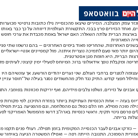
 במתחם מנזר עמק המצלבה. הנזירים שיצאו מהכנסייה גילו כתובות גרפיטי מכוער
מים, ואחד הנזירים פרץ בבכי. התקשורת העולמית דיווחה על כך כבר באותו
יות בארצות הברית עלתה השאלה: האם ישראל באמת מכבדת את ערכי חופש 
ייה המארונית
בשנים האחרונות, שהחריפו מאוד בימים האחרונים – בהם נרשמו שתי פגי
ום יותר מאי פעם לתמיכה נוצרית איתנה. מול קמפיינים אנטי-ישראליים ב
רצות הברית, היא חומת מגן אסטרטגית.
ה ומקבלת נופך אידאולוגי ברור, המיוחס לפעילי ימין קיצוני, לעיתים מקר
צומה לנוצרים ברחבי העולם. שני נערים יהודים הורשעו, אך עונשיהם היו
וחילול חפצי קודש. התיק נגד חלק מהחשודים נסגר בעילה של "חוסר עניין לצ
אבנים על נזירים, נשלפו צלבים מידיהם, ואף יריקות מכוונות בפומבי. הת
יוס בעזה – אחת הכנסיות העתיקות ביותר במזרח התיכון. לפי מקורות פ
ילה מוכה ממילא, חוו הלם כפול: גם מהמלחמה, וגם מהפגיעה בבית תפילת
שלים פרסם גינוי תקיף, וראשי כנסיות בארה״ב דרשו מהממשל האמריקני ל
עלות בריתה.
 – נזרקו אבנים לעבר הכנסייה המקומית בזמן תפילה. רעולי פנים תקפו מ
האזורית הסמוכה, התגובה הייתה רפה – ואפילו המשטרה הגיעה באיחור של