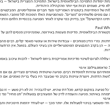
חת יסודות התמיכה הבינלאומית בישראל. התמיכה הנוצרית בישראל – בעיק
א סייג, פעמים רבות אף יותר מהקהילה היהודית.
ות של הסתייגות בקונגרס האמריקני מצד חברים אוונגליסטים, המבקשים 
ם גופים פלשתינים "נוצרים". כשהפגיעות האלו הופכות לגל פומבי, הנשמ
נו הקדושים?" וכך, בדיוק כפי שקרה לאחר הפגיעה בכנסיית הלחם והדגים
ורת הבינלאומית. מדינות מעטות באירופה, שמנהיגיהן מנסים להגן על י
נות. גזרי הדין מגוחכים - עבודות שירות או עונשי מאסר קלים, רבים מ
 הן בקרב המבצעים הפוטנציאליים והן בעיני העולם. בפועל, אין הרתעה
ות.
עלולה לגרום לשינוי מדיניות אמריקנית ביחס לישראל - לרבות עיכוב באס
 טראמפ,צילום: אי.פי
ותיהם עוזרות למוסדות רבים. פגיעה שיטתית באתרים נוצריים, גם אם נעש
 הדתות, ויוצרת עוינות בקרב מי שבעבר היו בעלי ברית נאמנים. אם הת
 כל פגיעה במקום קדוש, מכל דת שהיא. יש להבהיר: זה לא רק פשע – זו גם
חה באיתור, מניעה והעמדה לדין של המעורבים בפעולות "תג מחיר" נגד א
י.פי
ד-משמעי בגינוי לפעולות אלו. יותר מכך – יש לעודד יוזמות חינוכיות וחב