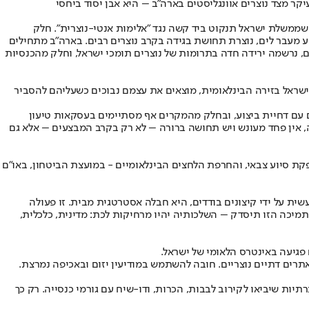
ר מצד נוצרים אוונגליסטים בארה״ב – היא אבן יסוד ביחסי
שממשלת ישראל תנקוט ביד קשה נגד "אלימות אנטי-נוצרית". חלק
ע מעבר לים, נוצרת תחושת בגידה בקרב נוצרים רבים. בארה"ב מתחילים
, נרשמה ירידה חדה בתרומות של נוצרים תומכי ישראל, וחלק מהכנסיות
שראל בזירה הבינלאומית, מוצאים את עצמם נבוכים כשעליהם להסביר
הם עם דחיית ביצוע, ובחלק מהמקרים אף מסתיימים בעסקאות טיעון
, אין פחד מעונש ויש תחושה ברורה – לא רק בקרב המבצעים – אלא גם
פקת סיוע צבאי, והחרפת הלחצים הבינלאומיים - במועצת הביטחון, באו"ם
ית על ידי קיצונים בודדים, היא חבלה אסטרטגית מבית. זו פעולה
מיכה הזו תיסדק – השלכותיה יהיו מרחיקות לכת: מדינית, כלכלית,
 פגיעה באינטרס הלאומי של ישראל.
תרים דתיים נוצריים. חובה להשתמש במודיעין יזום ובאכיפה נמרצת.
רתיות שיביאו לקירוב לבבות, הכרות, ודו-שיח עם גורמי כנסייה. רק כך