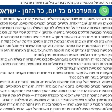
התקיפה על הכנסייה הקתולית בעזה. צילום: רשתות ערביות
בחודש יולי 2023, ביום שבת שקט בירושלים, נשמעו קולות זעקה
נאצים מעוותים. עוברי אורח, תיירים נוצרים ונוצרים מקומיים, הביטו המו
כנסיות באירופה הכריזו על ימי תפילה לתיקון העוולה, ובקהילות הנוצר
צעירה מבצעת ונדליזם בכנסיה בחיפה (ארכיון) / קרדיט: יוסף יעקוב, הכנס
הסיפור הזה אינו חריג. הוא אחד מתוך שורת אירועים חמורים המתרחשים 
מהשבוע האחרון מציבים אותנו בצומת דרכים מסוכן: מדינת ישראל זקוקה הי
הברית האסטרטגית עם העולם הנוצרי, ובעיקר עם הציבור האוונגליסטי בא
הפגיעה באתרים נוצריים איננה תופעה חדשה, אך בשנים האחרונות היא מחריפ
בין המקרים הבולטים בשנים האחרונות ניתן למנות:
הצתת כנסיית הלחם והדגים בטבחה
ב-2015:
כנסייה קדומה בעלת חשיבות ע
וונדליזם חוזר במנזר הדורמיציון בירושלים
: כתובות נאצה, ניסיונות הצתה, 
פריצה לכנסיית דורמיציון,צילום: ללא
תקיפות פיזיות של אנשי כמורה
: בשנים האחרונות תועדו מקרים בהם נזרקו 
הנוצרים בעזה חוו הלם כפול
השבוע בעיצומו של קרב עם חמושים פלשתינים, נפגעה כנסיית סנט פורפיר
ארבעה נוצרים מקומיים, בהם אישה מבוגרת וילדה. הנוצרים המקומיים, קה
הכנסיות בעולם הנוצרי הגיבו בזעם. הפטריארך היווני האורתודוקסי בירו
הפגיעה כהוכחה לכך שישראל אינה מכבדת שום דת – אפילו לא את זו של ב
הפטריארך הלטיני פיצבאלה מבקר בכנסייה שנפגעה בעזה,צילום: רויטרס
בכפר הנוצרי טייבה שבשומרון – המוכר בזכות היין והקהילה הנוצרית שבו
נמלטו. איש לא נעצר. למרות פניות חוזרות ונשנות של ראש הכפר למועצה 