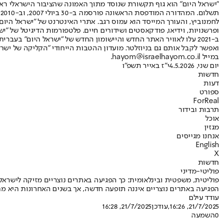
"ישראל היום" הוא גוף תקשורת שנוסד מתוך האמונה שהציבור הישראלי ראוי 
ת
ופרשנויות, וידיאו, פודקאסטים ושידורים חיים. פלטפורמות הדיגיטל של "ישרא
ב-2021 עלו לאוויר האתר החדש והיישומון החדש של "ישראל היום" בע
ואפשר לקבל אותם גם בניוזלטר. מועדון ההטבות הייחודי "הקליקה של ישרא
במייל hayom@israelhayom.co.il.
יום שני, 4.5.2026
י"ז באייר תשפ"ו
חדשות
דעות
ספורט
ForReal
תרבות ובידור
אוכל
מגזין
אנחנו מגייסים
English
X
חדשות
פוליטי-מדיני
פוליטית, משפטית ובינלאומית: כך הפגיעה באתרים נוצריים מזיקה לישראל
הפגיעה באתרים נוצריים איננה תופעה חדשה, אך בשנים האחרונות היא מח
עודד עילם
21/7/2025, 16:26
,עודכן
21/7/2025, 16:28
0
השמעה