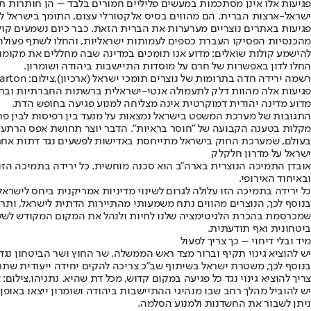
פגיעות אלו אינן מסתכמות במעשים פליליים חמורים בלבד – הן חותרות ת
ישראל-ארצות הברית. הם מהווים בסיס אלקטורלי עצום, התומך בישראל לל
פגיעות באתרים נוצריים מערערות את הברית הזאת. כבר כיום נשמעים קול
מהכנסיות הפסיקו העברת כספים לעמותות ישראליות, והחלו לשתף פעולה ע
להישמע קולות שואלים: מדוע אנו תומכים במדינה שבה מחללים את מקומותי
החלו לדון באפשרות של חרם על מוסדות התיישבות ביהודה ושומרון.
רשמה ירידה חדה בתרומות של נוצרים תומכי ישראל (ארכיון),צילום: Paul Wharton
פגיעות אלה מהוות דלק לתעמולה אנטי-ישראלית ברשתות החברתיות ובתקש
מדוע מדינה יהודית דמוקרטית אינה מצליחה למנוע פגיעה בחופש הדת.
התגובות של מערכת המשפט בישראל נמצאות על מנעד בין רפיסות לבין פחד
מקלות בטענה הקבועה של "חוסר בראיות". הדבר יוצר תחושת אפס הרתעה –
בעולם, שמערכת החוק בישראל מתייחסת באדישות לפשעים נגד דתות אחר
ישראל על מדרון חלקלק
אובדן התמיכה הנוצרית בארה״ב הוא סכנה מוחשית. כל ירידה בתמיכה הזו 
ובאיחוד האירופי.
כל ירידה בתמיכה הזו עלולה לגרום לשינוי מדיניות אמריקנית ביחס לישראל.
בנוסף לכך, הנוצרים מהווים נתח משמעותי מהתיירות הדתית לישראל, ותרומ
שמכרסמת בהכרת הלגיטימציה שלנו לחיות ולנהל את המקום המקודש לשלושת
ביטחונית ואף תודעתית.
מיד ובלי דיחוי – כך צריך לפעול
יש להוציא גינוי תקיף וברור מצד ראש הממשלה, שר החוץ ושר הביטחון נגד
בנוסף לכך, משטרת ישראל בשיתוף שב"כ צריכה להקים יחידה ייעודית שתתמ
צריך להוציא גינוי נגד כל פגיעה במקום קדוש, מכל דת שהיא. נתניהו,צילום: א
יש להוביל מהלך רחב שבו מנהיגי ההתיישבות ביהודה ושומרון ייצאו באופן ח
ניתן לשבור את החשדנות ולמנוע הסלמה.