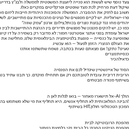
צעד נוסף שיש לעשות הוא פנייה ליועצת המשפטית לממשלה ולבג"ץ בדרישה
שיקול דעת מרחיק לכת מצד שופטים ופרקליטים במקרים כאלו.
חשוב גם לחזק את ההסברה. הממשלה והסוכנות היהודית חייבות ליזום מסע ה
פרו-ישראליות. יש לקיים מפגשים של נציגים מהכנסיות עם מתיישבים, לשל
יהודים מחו נגד קבוצת נוצרים בכותל,צילום: ארגון "עמק שווה"
כמו כן, יש להקים מנגנון של מפגשים תדירים בין הנהגת ההתיישבות לבין כ
ישראל עומדת בפני אתגר אסטרטגי חמור: לא מדובר רק בשמירה על דו קיום
שמופיעה על כנסייה – פוגעת בלגיטימציה הבינלאומית שלנו, מחלישה את מ
את העולם הנוצרי. הזמן לפעול – הוא עכשיו.
טעינו? נתקן! אם מצאתם טעות בכתבה, נשמח שתשתפו אותנו
כנסיות
נוצרים
כדאי
להכיר
הסוד של איינשטיין שיגדיל לכם את הפנסיה
הריבית דריבית עובדת לטובתכם רק אם תתחילו מוקדם. כך תבנו עתיד בט
בשיתוף מנורה מבטחים
אל תישארו מאחור – בואו לגלות לאן ה-AI הולך
הבינה המלאכותית לא תחליף אנשים, היא תחליף את מי שלא משתמש בה!
בשיתוף HIT,המכון הטכנולוגי חולון
מהפכת הרובוטיקה לבית
מהפכת הניקיון החכם: כל הבית נקי בלחיצת כפתור