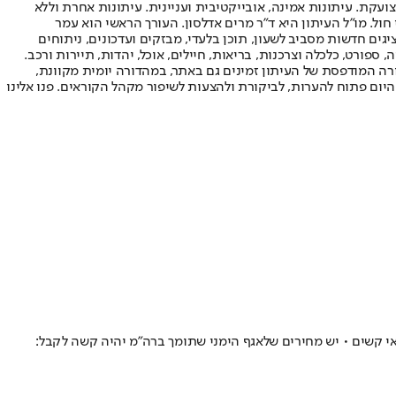
ועקת. עיתונות אמינה, אובייקטיבית ועניינית. עיתונות אחרת וללא
עור החשיפה הגבוה ביותר בימי חול. מו"ל העיתון היא ד"ר מרים אדלסון. העורך הראשי הוא עמר
 והעורך המייסד הוא עמוס רגב. אתרי האינטרנט של "ישראל היום" בעברית ובאנגלית, כמו כן היישומונים (אפליקציות) לאנדרואיד ול-iOS, מציגים חדשות מסביב לשעון, תוכן בלעדי, מבזקים ועדכונים, ניתוחים
, ספורט, כלכלה וצרכנות, בריאות, חיילים, אוכל, יהדות, תיירות ורכב.
דורה המודפסת של העיתון זמינים גם באתר, במהדורה יומית מקוונת,
היום פתוח להערות, לביקורת ולהצעות לשיפור מקהל הקוראים. פנו אלינו
י קשים • יש מחירים שלאגף הימני שתומך ברה"מ יהיה קשה לקבל: