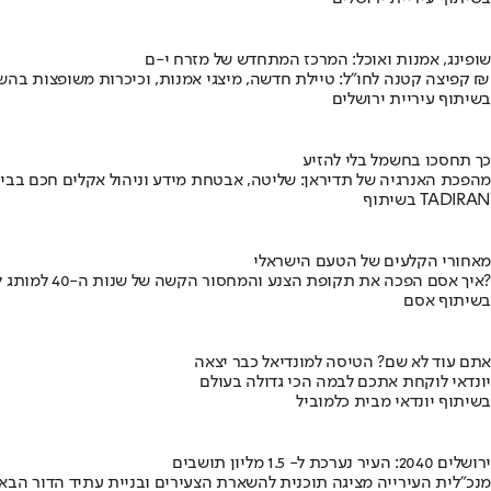
שופינג, אמנות ואוכל: המרכז המתחדש של מזרח י-ם
קפיצה קטנה לחו"ל: טיילת חדשה, מיצגי אמנות, וכיכרות משופצות בהשקעה של 100 מיליון ₪
בשיתוף עיריית ירושלים
כך תחסכו בחשמל בלי להזיע
מהפכת האנרגיה של תדיראן: שליטה, אבטחת מידע וניהול אקלים חכם בבי
בשיתוף TADIRAN
מאחורי הקלעים של הטעם הישראלי
איך אסם הפכה את תקופת הצנע והמחסור הקשה של שנות ה-40 למותג לאומי?
בשיתוף אסם
אתם עוד לא שם? הטיסה למונדיאל כבר יצאה
יונדאי לוקחת אתכם לבמה הכי גדולה בעולם
בשיתוף יונדאי מבית כלמוביל
ירושלים 2040: העיר נערכת ל- 1.5 מליון תושבים
מנכ"לית העירייה מציגה תוכנית להשארת הצעירים ובניית עתיד הדור הבא