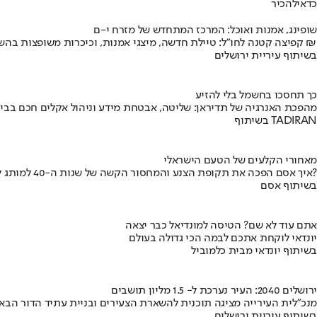
כדאי
להכיר
שופינג, אמנות ואוכל: המרכז המתחדש של מזרח י-ם
קפיצה קטנה לחו"ל: טיילת חדשה, מיצגי אמנות, וכיכרות משופצות בהשקעה של 100 מיליון ₪
בשיתוף עיריית ירושלים
כך תחסכו בחשמל בלי להזיע
מהפכת האנרגיה של תדיראן: שליטה, אבטחת מידע וניהול אקלים חכם בבי
בשיתוף TADIRAN
מאחורי הקלעים של הטעם הישראלי
איך אסם הפכה את תקופת הצנע והמחסור הקשה של שנות ה-40 למותג לאומי?
בשיתוף אסם
אתם עוד לא שם? הטיסה למונדיאל כבר יצאה
יונדאי לוקחת אתכם לבמה הכי גדולה בעולם
בשיתוף יונדאי מבית כלמוביל
ירושלים 2040: העיר נערכת ל- 1.5 מליון תושבים
מנכ"לית העירייה מציגה תוכנית להשארת הצעירים ובניית עתיד הדור הבא
בשיתוף עיריית ירושלים