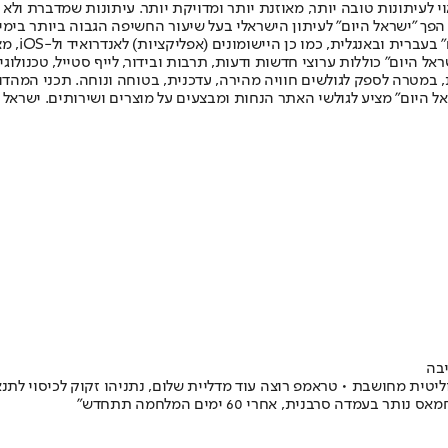
לעיתונות טובה יותר, מאוזנת יותר ומדויקת יותר. עיתונות שמדברת ולא צ
שלום. המהדורה המודפסת הראשונה פורסמה ב-30 ביולי 2007, וב-2010 הפך "ישראל היום" לעיתון הישראלי בעל שי
לחמנוביץ,
ל היום" כוללות ערוצי חדשות ודעות, תרבות ובידור, לייף סטייל, טכנולוגיה
ברית, במטרה לספק לגולשים חוויה מהירה, עדכנית, בטוחה ונוחה. תכני המה
ל היום" מציע לגולשי האתר הנחות ומבצעים על מוצרים ושירותים. ישראל 
יבה
טית מחושבת • טראמפ רוצה עוד מדליית שלום, נתניהו זקוק לכיסוי לתנא
 סרבנית, אחרי 60 ימים המלחמה תתחדש"