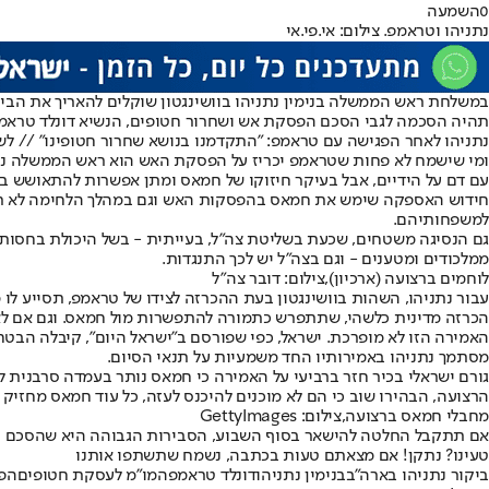
0
השמעה
נתניהו וטראמפ. צילום: אי.פי.אי
במשלחת ראש הממשלה בנימין נתניהו בוושינגטון שוקלים להאריך את הבי
תהיה הסכמה לגבי הסכם הפסקת אש ושחרור חטופים, הנשיא דונלד טראמפ י
נתניהו לאחר הפגישה עם טראמפ: "התקדמנו בנושא שחרור חטופינו" // 
ומי שישמח לא פחות שטראמפ יכריז על הפסקת האש הוא ראש הממשלה נתני
עם דם על הידיים, אבל בעיקר חיזוקו של חמאס ומתן אפשרות להתאושש ב
חידוש האספקה שימש את חמאס בהפסקות האש וגם במהלך הלחימה לא רק ל
למשפחותיהם.
גם הנסיגה משטחים, שכעת בשליטת צה"ל, בעייתית - בשל היכולת בחסות
ממלכודים ומטענים - וגם בצה"ל יש לכך התנגדות.
לוחמים ברצועה (ארכיון),צילום: דובר צה"ל
עבור נתניהו, השהות בוושינגטון בעת ההכרזה לצידו של טראמפ, תסייע לו 
הכרזה מדינית כלשהי, שתתפרש כתמורה להתפשרות מול חמאס. וגם אם לא נ
האמירה הזו לא מופרכת. ישראל, כפי שפורסם ב"ישראל היום", קיבלה הבט
מסתמך נתניהו באמירותיו החד משמעיות על תנאי הסיום.
הרצועה, הבהירו שוב כי הם לא מוכנים להיכנס לעזה, כל עוד חמאס מחזיק 
מחבלי חמאס ברצועה,צילום: GettyImages
אם תתקבל החלטה להישאר בסוף השבוע, הסבירות הגבוהה היא שהסכם י
טעינו? נתקן! אם מצאתם טעות בכתבה, נשמח שתשתפו אותנו
ביקור נתניהו בארה"ב
בנימין נתניהו
דונלד טראמפ
המו"מ לעסקת חטופים
הפ