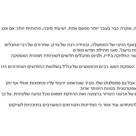
, שקרה כבר בעבר יותר מפעם אחת, יש עוד סיבה, מהותית יותר. אם אכן
אגף הניצי של הממשלה, ובמידה רבה של צדק. שחרורם של רבי מחבלים
 גדעון", מאז תחילת חודש מארס.
ר החלוקה בידיו, ולגיוס מחבלים חדשים לשורותיו תמורת האספקה
 הפסקת האש. רבים מהנפגעים של צה"ל בשלושת החודשים האחרונים היו
אבל גם ממפלגתו שלו. סביר שטראמפ ירעיף עליו מחמאות ואולי אף יתן
טרטגית בטווח היוותר ארוך.
 של ארגוני הטרור ברצועה ואת הרחקת חמאס מכל נגיעה שלטונית. על כך
לגבי תנאי סיום המלחמה, ולכן לאחר 60 ימי הפסקת האש, המלחמה צפויה להתחדש. עוד אמר כי המדינות והגורמים המעורבים בתוכניות לשיקום