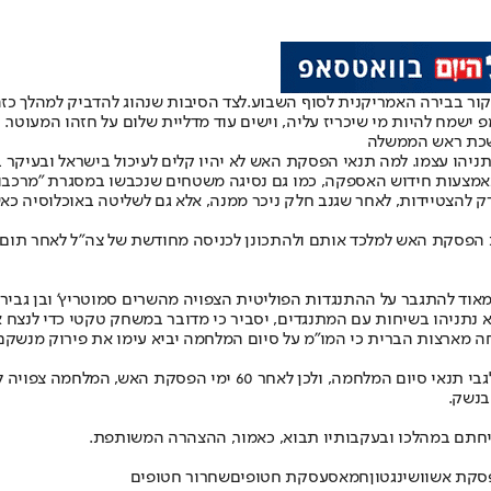
קור בבירה האמריקנית לסוף השבוע.
לצד הסיבות שנהוג להדביק למהלך כזה
שמח להיות מי שיכריז עליה, וישים עוד מדליית שלום על חזהו המעוטר.
לשכת ראש הממשלה
הו עצמו. למה תנאי הפסקת האש לא יהיו קלים לעיכול בישראל ובעיקר ב
אמצעות חידוש האספקה, כמו גם נסיגה משטחים שנכבשו במסגרת "מרכבות
הצטיידות, לאחר שגנב חלק ניכר ממנה, אלא גם לשליטה באוכלוסיה כאש
 הפסקת האש למלכד אותם ולהתכונן לכניסה מחודשת של צה"ל לאחר תום
מאוד להתגבר על ההתנגדות הפוליטית הצפויה מהשרים סמוטריץ' ובן גביר 
תניהו בשיחות עם המתנגדים, יסביר כי מדובר במשחק טקטי כדי לנצח אס
חה מארצות הברית כי המו"מ על סיום המלחמה יביא עימו את פירוק מנשקם
גורם ישראלי בכיר חזר ברביעי על האמירה כי חמאס נותר בעמדה סרבנית 
בנשק.
חתם במהלכו ובעקבותיו תבוא, כאמור, ההצהרה המשותפת.
סקת אש
וושינגטון
חמאס
עסקת חטופים
שחרור חטופים