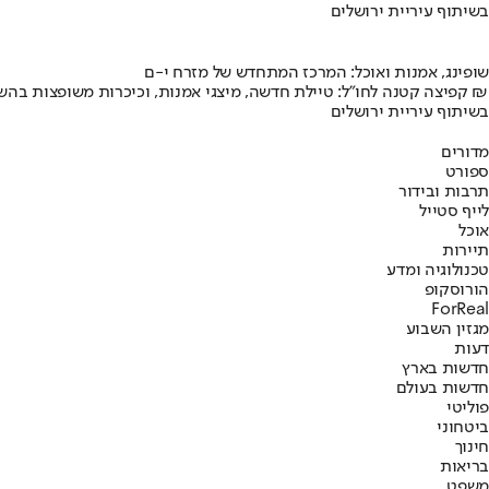
בשיתוף עיריית ירושלים
שופינג, אמנות ואוכל: המרכז המתחדש של מזרח י-ם
קפיצה קטנה לחו"ל: טיילת חדשה, מיצגי אמנות, וכיכרות משופצות בהשקעה של 100 מיליון ₪
בשיתוף עיריית ירושלים
מדורים
ספורט
תרבות ובידור
לייף סטייל
אוכל
תיירות
טכנולוגיה ומדע
הורוסקופ
ForReal
מגזין השבוע
דעות
חדשות בארץ
חדשות בעולם
פוליטי
ביטחוני
חינוך
בריאות
משפט