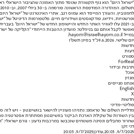
"ישראל היום" הוא גוף תקשורת שנוסד מתוך האמונה שהציבור הישראלי ראוי 
ת
ופרשנויות, וידיאו, פודקאסטים ושידורים חיים. פלטפורמות הדיגיטל של "ישרא
ב-2021 עלו לאוויר האתר החדש והיישומון החדש של "ישראל היום" בע
ואפשר לקבל אותם גם בניוזלטר. מועדון ההטבות הייחודי "הקליקה של ישרא
במייל hayom@israelhayom.co.il.
יום שלישי, 9.6.2026
כ"ד בסיון תשפ"ו
חדשות
דעות
ספורט
ForReal
תרבות ובידור
אוכל
מגזין
אנחנו מגייסים
English
X
חדשות
פוליטי-מדיני
מדליית השלום של טראמפ: נתניהו מעוניין להישאר בוושינגטון - ויש לזה ס
בין השורות של שקילת הארכת הביקור בוושינגטון מסתתרת אסטרטגיה פולי
שחרור מחבלים ונסיגה משטחים שנכבשו במרכבות גדעון • גורם ישראלי: "חמאס נותר בעמדה
דני זקן
9/7/2025, 20:03
,עודכן
9/7/2025, 20:03