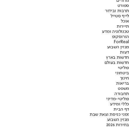
מדורים
ספורט
תרבות ובידור
לייף סטייל
אוכל
תיירות
טכנולוגיה ומדע
הורוסקופ
ForReal
מגזין השבוע
דעות
חדשות בארץ
חדשות בעולם
פוליטי
ביטחוני
חינוך
בריאות
משפט
תחבורה
פוליטי-מדיני
כללי ומידע
דף הבית
זמני כניסת וצאת שבת
מגזין השבוע
בחירות 2026