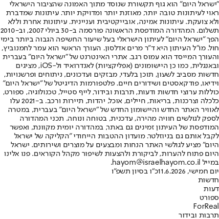
"ישראל היום" הוא גוף תקשורת שנוסד מתוך האמונה שהציבור הישראלי
ראוי לעיתונות טובה יותר, מאוזנת יותר ומדויקת יותר. עיתונות שמדברת
ולא צועקת. עיתונות אמינה, אובייקטיבית ועניינית. עיתונות אחרת וללא
תשלום. המהדורה המודפסת הראשונה פורסמה ב-30 ביולי 2007, וב-2010
הפך "ישראל היום" לעיתון הישראלי בעל שיעור החשיפה הגבוה ביותר בימי
חול. מו"ל העיתון היא ד"ר מרים אדלסון. העורך הראשי הוא עמר לחמנוביץ,
והעורך המייסד הוא עמוס רגב. אתרי האינטרנט של "ישראל היום" בעברית
ובאנגלית, כמו כן היישומונים (אפליקציות) לאנדרואיד ול-iOS, מציגים
חדשות מסביב לשעון, תוכן בלעדי, מבזקים ועדכונים, ניתוחים ופרשנויות,
וידיאו, פודקאסטים ושידורים חיים. פלטפורמות הדיגיטל של "ישראל היום"
כוללות ערוצי חדשות ודעות, תרבות ובידור, לייף סטייל, טכנולוגיה, ספורט,
כלכלה וצרכנות, בריאות, חיילים, אוכל, יהדות, תיירות ורכב. ב-2021 עלו
לאוויר האתר החדש והיישומון החדש של "ישראל היום" בעברית, במטרה
לספק לגולשים חוויה מהירה, עדכנית, בטוחה ונוחה. תכני המהדורה
המודפסת של העיתון זמינים גם באתר, במהדורה יומית מקוונת, ואפשר
לקבל אותם גם בניוזלטר. מועדון ההטבות הייחודי "הקליקה של ישראל
היום" מציע לגולשי האתר הנחות ומבצעים על מוצרים ושירותים. ישראל
היום פתוח להערות, לביקורת ולהצעות לשיפור מקהל הקוראים. פנו אלינו
במייל hayom@israelhayom.co.il.
יום חמישי, 11.6.2026
כ"ו בסיון תשפ"ו
חדשות
דעות
ספורט
ForReal
תרבות ובידור