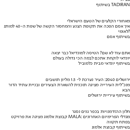
בשיתוף TADIRAN
מאחורי הקלעים של הטעם הישראלי
איך אסם הפכה את תקופת הצנע והמחסור הקשה של שנות ה-40 למותג
לאומי?
בשיתוף אסם
אתם עוד לא שם? הטיסה למונדיאל כבר יצאה
יונדאי לוקחת אתכם לבמה הכי גדולה בעולם
בשיתוף יונדאי מבית כלמוביל
ירושלים 2040: העיר נערכת ל- 1.5 מליון תושבים
מנכ"לית העירייה מציגה תוכנית להשארת הצעירים ובניית עתיד הדור
הבא
בשיתוף עיריית ירושלים
חלון ההזדמנויות בכפר גנים נסגר
קבוצת אלמוג מציגה את פרויקט MALA: מגדלי הפרימיום האחרונים
בפתח תקווה
בשיתוף קבוצת אלמוג