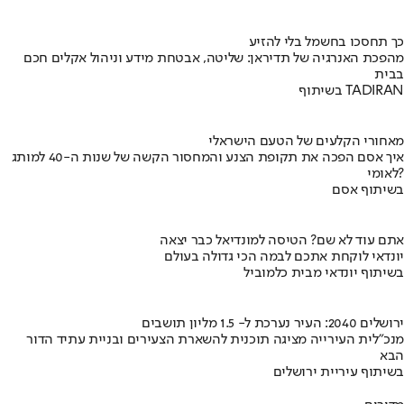
כך תחסכו בחשמל בלי להזיע
מהפכת האנרגיה של תדיראן: שליטה, אבטחת מידע וניהול אקלים חכם
בבית
בשיתוף TADIRAN
מאחורי הקלעים של הטעם הישראלי
איך אסם הפכה את תקופת הצנע והמחסור הקשה של שנות ה-40 למותג
לאומי?
בשיתוף אסם
אתם עוד לא שם? הטיסה למונדיאל כבר יצאה
יונדאי לוקחת אתכם לבמה הכי גדולה בעולם
בשיתוף יונדאי מבית כלמוביל
ירושלים 2040: העיר נערכת ל- 1.5 מליון תושבים
מנכ"לית העירייה מציגה תוכנית להשארת הצעירים ובניית עתיד הדור
הבא
בשיתוף עיריית ירושלים