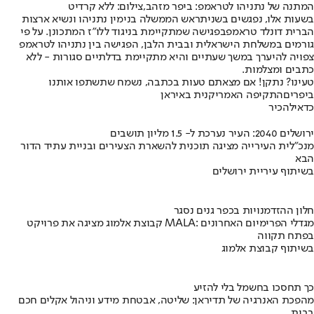
המתנה של נתניהו לטראמפ: ביפר מזהב,צילום: ללא קרדיט
בשעות אלו, נפגשים בשנית
ראש הממשלה בנימין נתניהו ונשיא ארצות
הברית דונלד טראמפ
בפגישה שמתקיימת בניגוד ללו"ז המתכונן. על פי
גורמים במשלחת הישראלית ובבית הלבן, הפגישה בין נתניהו לטראמפ
צפויה להיערך במשך שעתיים והיא מתקיימת בדלתיים סגורות - ללא
כתבים ומצלמות.
טעינו? נתקן! אם מצאתם טעות בכתבה, נשמח שתשתפו אותנו
ביפרים
התקיפה האמריקנית באיראן
כדאי
להכיר
ירושלים 2040: העיר נערכת ל- 1.5 מליון תושבים
מנכ"לית העירייה מציגה תוכנית להשארת הצעירים ובניית עתיד הדור
הבא
בשיתוף עיריית ירושלים
חלון ההזדמנויות בכפר גנים נסגר
קבוצת אלמוג מציגה את פרויקט MALA: מגדלי הפרימיום האחרונים
בפתח תקווה
בשיתוף קבוצת אלמוג
כך תחסכו בחשמל בלי להזיע
מהפכת האנרגיה של תדיראן: שליטה, אבטחת מידע וניהול אקלים חכם
בבית