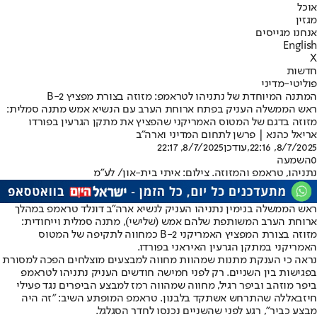
אוכל
מגזין
אנחנו מגייסים
English
X
חדשות
פוליטי-מדיני
המתנה המיוחדת של נתניהו לטראמפ: מזוזה בצורת מפציץ B-2
ראש הממשלה העניק בפתח ארוחת הערב עם הנשיא אמש מתנה סמלית:
מזוזה בדגם של המטוס האמריקני שהפציץ את מתקן הגרעין בפורדו
אריאל כהנא | פרשן לתחום המדיני וארה"ב
8/7/2025, 22:16
,עודכן
8/7/2025, 22:17
0
השמעה
נתניהו, טראמפ והמזוזה. צילום: איתי בית-און/ לע״מ
ראש הממשלה בנימין נתניהו העניק לנשיא ארה"ב דונלד טראמפ במהלך
ארוחת הערב המשותפת שלהם אמש (שלישי), מתנה סמלית וייחודית:
מזוזה בצורת המפציץ האמריקני B-2 כמחווה לתקיפה של המטוס
האמריקני במתקן הגרעין האיראני בפורדו.
נראה כי הענקת מתנות שמהוות מחווה למבצעים מוצלחים הפכה למסורת
בפגישות בין השניים. רק לפני חמישה חודשים העניק נתניהו לטראמפ
ביפר מוזהב וביפר רגיל, מחווה שמהווה רמז למבצע הביפרים נגד פעילי
חיזבאללה שהתרחש אשתקד בלבנון. טראמפ המופתע השיב: "זה היה
מבצע כביר", רגע לפני שהשניים נכנסו לחדר הסגלגל.