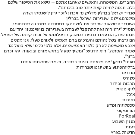
החברים, המשפחה, והאנשים שאהבו אתכם – נישא את הסיפור שלכם
בלב, וננסה לחיות קצת יותר טוב בזכותם".
שגריר ישראל בברלין מדליק נר זיכרון לזכר ירון לישנסקי ושרה
מילגרם,צילום: שגרירות ישראל בברלין
השגריר פרושאור, שהכיר את לישינסקי כסטודנט במרכז הבינתחומי,
הוסיף: "ירון היה גאה להתקבל לעבודה בשגרירות בוושינגטון. יחד עם
זוגתו שרה, הם עמדו בחזית המאבק הדיפלומטי על זכות קיומה של ישראל.
הם נרצחו בשל זהותם והערכים בהם האמינו ולאורם פעלו. אנו מפנים
אצבע מאשימה לא רק כלפי האנטישמים, אלא כלפי כל מי שלא פועל נגד
שנאה והסתה." הוא הדגיש: "נמשיך לפעול בראש מורם ובגאווה. יהי זכרם
ברוך".
טעינו? נתקן! אם מצאתם טעות בכתבה, נשמח שתשתפו אותנו
ברלין
הפיגוע בוושינגטון
שגרירות
מדורים
ספורט
תרבות ובידור
לייף סטייל
אוכל
תיירות
טכנולוגיה ומדע
הורוסקופ
ForReal
מגזין השבוע
דעות
חדשות בארץ