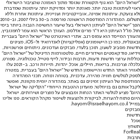
"ישראל היום" הוא גוף תקשורת שנוסד מתוך האמונה שהציבור הישראלי
ראוי לעיתונות טובה יותר, מאוזנת יותר ומדויקת יותר. עיתונות שמדברת
ולא צועקת. עיתונות אמינה, אובייקטיבית ועניינית. עיתונות אחרת וללא
תשלום. המהדורה המודפסת הראשונה פורסמה ב-30 ביולי 2007, וב-2010
הפך "ישראל היום" לעיתון הישראלי בעל שיעור החשיפה הגבוה ביותר בימי
חול. מו"ל העיתון היא ד"ר מרים אדלסון. העורך הראשי הוא עמר לחמנוביץ,
והעורך המייסד הוא עמוס רגב. אתרי האינטרנט של "ישראל היום" בעברית
ובאנגלית, כמו כן היישומונים (אפליקציות) לאנדרואיד ול-iOS, מציגים
חדשות מסביב לשעון, תוכן בלעדי, מבזקים ועדכונים, ניתוחים ופרשנויות,
וידיאו, פודקאסטים ושידורים חיים. פלטפורמות הדיגיטל של "ישראל היום"
כוללות ערוצי חדשות ודעות, תרבות ובידור, לייף סטייל, טכנולוגיה, ספורט,
כלכלה וצרכנות, בריאות, חיילים, אוכל, יהדות, תיירות ורכב. ב-2021 עלו
לאוויר האתר החדש והיישומון החדש של "ישראל היום" בעברית, במטרה
לספק לגולשים חוויה מהירה, עדכנית, בטוחה ונוחה. תכני המהדורה
המודפסת של העיתון זמינים גם באתר, במהדורה יומית מקוונת, ואפשר
לקבל אותם גם בניוזלטר. מועדון ההטבות הייחודי "הקליקה של ישראל
היום" מציע לגולשי האתר הנחות ומבצעים על מוצרים ושירותים. ישראל
היום פתוח להערות, לביקורת ולהצעות לשיפור מקהל הקוראים. פנו אלינו
במייל hayom@israelhayom.co.il.
מבזקים
חדשות
אוכל
תשחץ
ForReal
תרבות