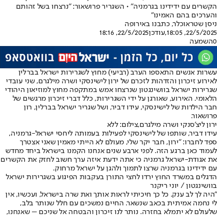
הקשרים עם ידידינו בגרמניה" • השגריר פרושאור: "נרצחו בשל זהותם
והערכים בהם האמינו"
ניסן שטראוכלר, כתבנו באירופה
22/5/2025, 18:05
,עודכן
22/5/2025, 18:16
0
השמעה
עשרות אנשים התאספו הערב (רביעי) מחוץ לשגרירות ישראל בברלין
לאירוע זיכרון והזדהות לזכרם של ירון לישינסקי ושרה מילגרם, שני עובדי
שגרירות ישראל בוושינגטון שנרצחו אמש במתקפה מחוץ למוזיאון היהודי
הלאומי. האירוע, שאורגן על ידי השגרירות, כלל דברי זיכרון מרגשים של
חבר הילדות של לישינסקי, עידו דביר, ושל שגריר ישראל בברלין, רון
פרושאור.
ירון ליצ'סנקי ושרה מילגרם,צילום: ללא
עידו דביר, שותפו של לישינסקי לפעילות בעמותה ליחסי ישראל-גרמניה,
ספד לחברו: "ירון, חבר יקר שלי, מעולם לא הייתי מאמין שאני אצטרך
לעמוד כאן ברגע הזה. לפני ארבע שנים אנחנו הקמנו בישראל ביחד מחדש
את אגודת-ישראל גרמניה כי אתה ידעת איזה ערך חשוב לחזק את הקשרים
עם ידידינו בגרמניה שרצו לתמוך ולהגן על ישראל מרחוק.
הדגלים במשרד החוץ ירדו לחצי התורן בעקבות הפיגוע בשגרירות ישראל
בוושינגטון / יוני ריקנר
"היה לך לב ענק. כל כך חיכיתי לראות אותך ואת שרה בישראל, ועכשיו, אין
לי נחמה אמיתית בכאב שנשאר. החיים נמשכים עם חלל שנותר בלב,
שלעולם לא יתמלא בחזרה. נותר לנו זיכרון והבטחה אל שניכם – שאנחנו,