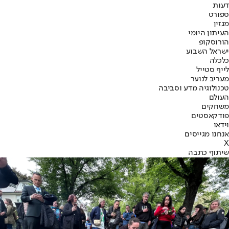
דעות
ספורט
מגזין
העיתון היומי
הורוסקופ
ישראל השבוע
כלכלה
לייף סטייל
מעריב לנוער
טכנולוגיה מדע וסביבה
העולם
משחקים
פודקאסטים
וידאו
אנחנו מגייסים
X
שיתוף כתבה