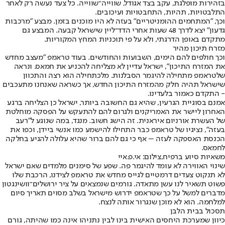
בזהירות מופלגת, עקב בצד אגודל, שווייה־שווייה. כל צעד נעשה רק לאחר
התלבטויות, תהיות, התחבטויות ועיכובים.
וכך, "המתחמים ההומניטריים" בעזה לא היו מוכנים בזמן. מבצע "מרכבות
גדעון" יצא לדרך 48 שעות אחרי הדד־ליין שישראל קבעה. המבצע גם
מתקדם באופן הדרגתי, ולא על פי תוכניות המחץ המקוריות.
מזרח תיכון מהיר
וכך חולפים להם הימים, השבועות והחודשים. בעוד טראמפ "מעצב מחדש
את המזרח התיכון", ישראל עדיין לא מצליחה להכניע את חמאס. ונראה
שלטראמפ מתחילה להיגמר הסבלנות. מלכתחילה הוא רצה והתכוון
שישראל תהיה חלק מהמזרח התיכון החדש, אך כשראה שאנחנו מתעכבים
- התקדם כאמור בלעדינו.
אמנם בסוגיית הגרעין, שהיא גם החשובה ביותר, ישראל כן הצליחה ברגע
האחרון ליישר את האמריקנים ולגרום להם להתעקש על הפסקה מוחלטת
של העשרת אורניום איראנית. זה הישג חשוב. מנגד, במה שנוגע ל"רעב
בעזה", נציגיו של טראמפ כבר התחילו להישמע כמו אנשי ביידן, וכפו את
הכנסת האספקה לעזה – אף כי גם להם ברור שהיא עלולה להגיע בחלקה
לחמאס.
משאיות סיוע ברפיח,צילום: אי.פ.איי
שינוי האווירה לא עומד להיגמר פה. שפע של סימנים מלמדים שאם ישראל
לא תנקוט צעדים דרמטיים לגייס מחדש את טראמפ לצידנו, הרכבת שלו
פשוט תשאיר לנו עשן מתאדה. גורמים שנמצאים על ציר ירושלים־וושינגטון
מדברים למשל על כך שטראמפ ידרוש מישראל בשלב מסוים תאריך סיום
למלחמה. הוא לא מוכן שנגרור אותה לנצח.
תסכול בבית הלבן
כיוון שמערכת היחסים האישית בינו לבין נתניהו אינה כמו שהיתה, גורם