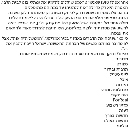
אחר אפילו טוען שאנשי טראמפ שוקלים להזמין את נפתלי בנט לבית הלבן.
המטרה היא רק כדי להראות לנתניהו עד כמה הם מתוסכלים.
גם אם אלה אמירות שנועדו רק לפרוק רגשות, הן מאותתות לאן נושבת
הרוח. טראמפ מילא את מחסני הנשק שלנו ועד לרגע זה לא מתח עלינו
מילה אחת של ביקורת. אבל השעון שלו מתקתק. ולכן, אם ישראל רוצה
להשיג את מטרותיה ולנצח במלחמה, היא חייבת להזדרז מאוד ולהתאים
את עצמה.
כי כמו שניסח את הדברים באוזניי בכיר אמריקני, "הממשל הזה אוהד, אבל
לא מדובר באותם אנשים של הכהונה הראשונה. ישראל חייבת להבין את
זה".
טעינו? נתקן! אם מצאתם טעות בכתבה, נשמח שתשתפו אותנו
מדורים
ספורט
תרבות ובידור
לייף סטייל
אוכל
תיירות
טכנולוגיה ומדע
הורוסקופ
ForReal
מגזין השבוע
דעות
חדשות בארץ
חדשות בעולם
פוליטי