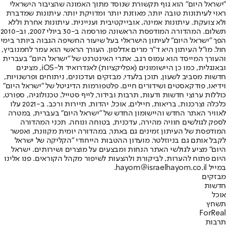
"ישראל היום" הוא גוף תקשורת שנוסד מתוך האמונה שהציבור הישראלי
ראוי לעיתונות טובה יותר, מאוזנת יותר ומדויקת יותר. עיתונות שמדברת
ולא צועקת. עיתונות אמינה, אובייקטיבית ועניינית. עיתונות אחרת וללא
תשלום. המהדורה המודפסת הראשונה פורסמה ב-30 ביולי 2007, וב-2010
הפך "ישראל היום" לעיתון הישראלי בעל שיעור החשיפה הגבוה ביותר בימי
חול. מו"ל העיתון היא ד"ר מרים אדלסון. העורך הראשי הוא עמר לחמנוביץ,
והעורך המייסד הוא עמוס רגב. אתרי האינטרנט של "ישראל היום" בעברית
ובאנגלית, כמו כן היישומונים (אפליקציות) לאנדרואיד ול-iOS, מציגים
חדשות מסביב לשעון, תוכן בלעדי, מבזקים ועדכונים, ניתוחים ופרשנויות,
וידיאו, פודקאסטים ושידורים חיים. פלטפורמות הדיגיטל של "ישראל היום"
כוללות ערוצי חדשות ודעות, תרבות ובידור, לייף סטייל, טכנולוגיה, ספורט,
כלכלה וצרכנות, בריאות, חיילים, אוכל, יהדות, תיירות ורכב. ב-2021 עלו
לאוויר האתר החדש והיישומון החדש של "ישראל היום" בעברית, במטרה
לספק לגולשים חוויה מהירה, עדכנית, בטוחה ונוחה. תכני המהדורה
המודפסת של העיתון זמינים גם באתר, במהדורה יומית מקוונת, ואפשר
לקבל אותם גם בניוזלטר. מועדון ההטבות הייחודי "הקליקה של ישראל
היום" מציע לגולשי האתר הנחות ומבצעים על מוצרים ושירותים. ישראל
היום פתוח להערות, לביקורת ולהצעות לשיפור מקהל הקוראים. פנו אלינו
במייל hayom@israelhayom.co.il.
מבזקים
חדשות
אוכל
תשחץ
ForReal
תרבות