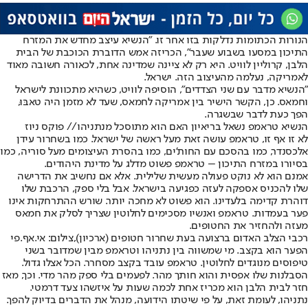
הנורות הכתומות נדלקות בזו אחר זו. "הנשיא עיצב מחדש את המזרח
התיכון במסעו בשבוע שעבר", הכריזה אמש הדוברת הכוכבת של הבית
הלבן, קרוליין לוויט. היא רק לא ציינה שמדינה אחת, לכאורה חשובה מאוד
לאמריקה, נעלמה מהעיצוב הזה. ישראל.
"הנשיא מדבר עם שני הצדדים", הוסיפה לוויט, כשהיא מתכוונת לישראל
וחמאס. כן, הקשר הישיר בין אמריקה לחמאס, שעד לא מזמן היה טאבּוּ,
הפך כעת לדבר שבשגרה.
הנשיא טראמפ נשאל בריאיון האם הוא מתוסכל מנתניהו// פוקס ניוז
לא זו אף זו, טראמפ עושה זאת מעל ראשה של ישראל. כמו בשחרור עידן
אלכסנדר, כמו בהסכם עם החות'ים, כמו בהסרת העיצומים מעל סוריה, כמו
בסיורו במזרח התיכון – טראמפ פשוט מדלג על מדינת היהודים.
אמנם הוא לא נוקט פעולה מעשית שלילית. אלא אם נחשיב את הדרישה
שלו להכניס אספקה לעזה כפגיעה בישראל. אבל בלי ספק, הרכבת שלו
דוהרת קדימה בלעדינו. הוא פשוט לא מחכה יותר. שורש ההתרחקות אינו
פער בעמדות. טראמפ ואנשיו מסכימים לחלוטין שצריך לסלק את חמאס
מעזה ולהחזיר את החטופים.
רכבי הצלב האדום ברצועה בעת שחרור חטופים (ארכיון),צילום: אי.אף.פי
הפער הוא בקצב. מי שמשווה בין נתניהו וטראמפ מבין שמדובר בשני
טיפוסים מנוגדים לחלוטין. טראמפ עובד בקצב מסחרר. הכל אצלו גדול.
הסבלנות שלו אפסית והוא חותך מהר. לפעמים בלי ספק מהר מדי. וכך, מאז
חזר לבית הלבן הוא מכריז אחת לכמה שעות על איזשהו צעד דרמטי.
נתניהו, לעומת זאת, על פי שיטתו הידועה, מנהל את הדברים בדיוק להפך.