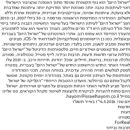
"ישראל היום" הוא גוף תקשורת שנוסד מתוך האמונה שהציבור הישראלי
ראוי לעיתונות טובה יותר, מאוזנת יותר ומדויקת יותר. עיתונות שמדברת
ולא צועקת. עיתונות אמינה, אובייקטיבית ועניינית. עיתונות אחרת וללא
תשלום. המהדורה המודפסת הראשונה פורסמה ב-30 ביולי 2007, וב-2010
הפך "ישראל היום" לעיתון הישראלי בעל שיעור החשיפה הגבוה ביותר בימי
חול. מו"ל העיתון היא ד"ר מרים אדלסון. העורך הראשי הוא עמר לחמנוביץ,
והעורך המייסד הוא עמוס רגב. אתרי האינטרנט של "ישראל היום" בעברית
ובאנגלית, כמו כן היישומונים (אפליקציות) לאנדרואיד ול-iOS, מציגים
חדשות מסביב לשעון, תוכן בלעדי, מבזקים ועדכונים, ניתוחים ופרשנויות,
וידיאו, פודקאסטים ושידורים חיים. פלטפורמות הדיגיטל של "ישראל היום"
כוללות ערוצי חדשות ודעות, תרבות ובידור, לייף סטייל, טכנולוגיה, ספורט,
כלכלה וצרכנות, בריאות, חיילים, אוכל, יהדות, תיירות ורכב. ב-2021 עלו
לאוויר האתר החדש והיישומון החדש של "ישראל היום" בעברית, במטרה
לספק לגולשים חוויה מהירה, עדכנית, בטוחה ונוחה. תכני המהדורה
המודפסת של העיתון זמינים גם באתר, במהדורה יומית מקוונת, ואפשר
לקבל אותם גם בניוזלטר. מועדון ההטבות הייחודי "הקליקה של ישראל
היום" מציע לגולשי האתר הנחות ומבצעים על מוצרים ושירותים. ישראל
היום פתוח להערות, לביקורת ולהצעות לשיפור מקהל הקוראים. פנו אלינו
במייל hayom@israelhayom.co.il.
יום שני, 4.5.2026
י"ז באייר תשפ"ו
חדשות
דעות
ספורט
ForReal
תרבות ובידור