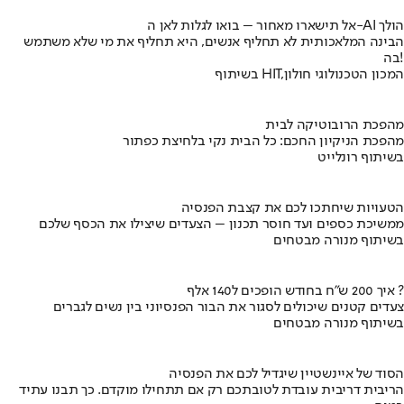
אל תישארו מאחור – בואו לגלות לאן ה-AI הולך
הבינה המלאכותית לא תחליף אנשים, היא תחליף את מי שלא משתמש
בה!
בשיתוף HIT,המכון הטכנולוגי חולון
מהפכת הרובוטיקה לבית
מהפכת הניקיון החכם: כל הבית נקי בלחיצת כפתור
בשיתוף רונלייט
הטעויות שיחתכו לכם את קצבת הפנסיה
ממשיכת כספים ועד חוסר תכנון – הצעדים שיצילו את הכסף שלכם
בשיתוף מנורה מבטחים
איך 200 ש"ח בחודש הופכים ל140 אלף ?
צעדים קטנים שיכולים לסגור את הבור הפנסיוני בין נשים לגברים
בשיתוף מנורה מבטחים
הסוד של איינשטיין שיגדיל לכם את הפנסיה
הריבית דריבית עובדת לטובתכם רק אם תתחילו מוקדם. כך תבנו עתיד