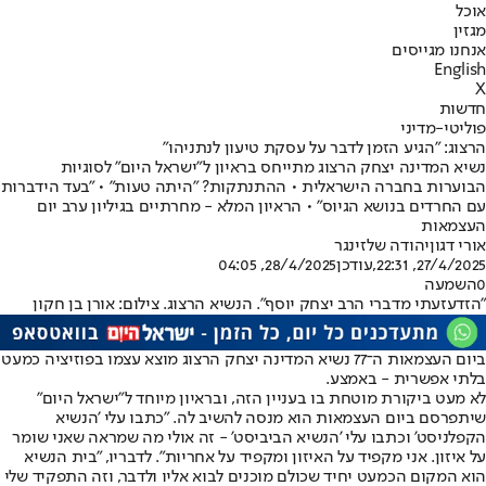
אוכל
מגזין
אנחנו מגייסים
English
X
חדשות
פוליטי-מדיני
הרצוג: "הגיע הזמן לדבר על עסקת טיעון לנתניהו"
נשיא המדינה יצחק הרצוג מתייחס בראיון ל"ישראל היום" לסוגיות
הבוערות בחברה הישראלית • ההתנתקות? "היתה טעות" • "בעד הידברות
עם החרדים בנושא הגיוס" • הראיון המלא - מחרתיים בגיליון ערב יום
העצמאות
אורי דגון
יהודה שלזינגר
27/4/2025, 22:31
,עודכן
28/4/2025, 04:05
0
השמעה
"הזדעזעתי מדברי הרב יצחק יוסף". הנשיא הרצוג. צילום: אורן בן חקון
ביום העצמאות ה־77 נשיא המדינה יצחק הרצוג מוצא עצמו בפוזיציה כמעט
בלתי אפשרית - באמצע.
לא מעט ביקורת מוטחת בו בעניין הזה, ובראיון מיוחד ל"ישראל היום"
שיתפרסם ביום העצמאות הוא מנסה להשיב לה. "כתבו עלי 'הנשיא
הקפלניסט' וכתבו עלי 'הנשיא הביביסט' - זה אולי מה שמראה שאני שומר
על איזון. אני מקפיד על האיזון ומקפיד על אחריות". לדבריו, "בית הנשיא
הוא המקום הכמעט יחיד שכולם מוכנים לבוא אליו ולדבר, וזה התפקיד שלי