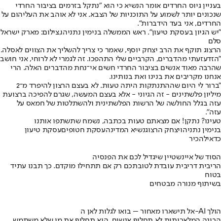
בעניין גיוס החרדים אומר הנשיא כי הוא "נתקל בזרמים בציבור החרדי
שנכונים יותר לשמוע על התוכניות של הצבא. אני לא אוהב את העליהום על
החרדים, אני בעד הידברות".
"יש הגיון בעסקת טיעון". ראש הממשלה בנימין נתניהו,צילום: מארק ישראל
סלם
הרצוג תוקף את הרב יצחק יוסף, שאמר כי צריך להשליך את הצווים לאסלה.
"הזדעזעתי מהדברים, הקרביים שלי התהפכו. זה לגמרי לא לרוחי, אני חושב
שהרבה מאוד אנשים בציבור החרדי חשים אי־נחת מהדברים האלה. הרי
אנחנו מקריבים את בנינו ואת בנותינו.
"ברור לי היום שההתנתקות היתה טעות. לא בעצם הרצון להיפרד מ־2
מיליון פלשתינים - זה הגיוני - אלא בעצם המעשה, שגרם להפיכה ברצועת
עזה בגלל החולשה של הרשות הפלשתינית ולהשתלטות של חמאס על
עזה".
טעינו? נתקן! אם מצאתם טעות בכתבה, נשמח שתשתפו אותנו
בנימין נתניהו
יצחק הרצוג
נשיא המדינה
עסקת חטופים
עסקת טיעון
כדאי
להכיר
הסוד של איינשטיין שיגדיל לכם את הפנסיה
הריבית דריבית עובדת לטובתכם רק אם תתחילו מוקדם. כך תבנו עתיד
בטוח
בשיתוף מנורה מבטחים
אל תישארו מאחור – בואו לגלות לאן ה-AI הולך
הבינה המלאכותית לא תחליף אנשים, היא תחליף את מי שלא משתמש