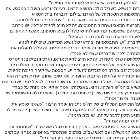
- לא לנקוט עמדה, אלא לסייע לאחות את הפילוג".
בית הנשיא, בשביל כולם: הנשיא הרצוג, רעייתו וראש השב"כ במפגש עם
המשפחות השכולות של הארגון,צילום: דוברות בית הנשיא
גם בסוגיית החטופים הרצוג נשאר זהיר: "יש שתי מטרות למלחמה -
הכרעת חמאס ושחרור החטופים. זה לא חייב להיות 'או־או', יש מרחב
ביניהם שמאפשר עוד פעילות שיכולה להביא חטופים. אפשר להגיע גם
לשינוי מציאות וגם להחזרת החטופים".
לדבריו, "יש התבטאויות, בוודאי של נשיא המדינה, שיכולות לפגוע
במאמצים. כשנשיא מדינה אומר דברים מסוימים, זה עלול להעלות את
המחיר, ולכן יש דברים שאני לא אגיד".
למלחמה שתי מטרות, זה לא חייב להיות או־או. (ארכיון),צילום: רויטרס
הנשיא מספר על מאמצי התיווך בעניין הקמת ועדת חקירה ממלכתית,
ואומר: "גם בקרב המתנגדים לוועדה יש הסכמה שחקירה חייבת להיות.
הוויכוח הוא על אופן הרכבת הוועדה. אני טוען שחוק ועדות חקירה הוא
הכלי המתאים, אבל בתוכו יש מרחב גמישות שצריך לפעול לפיו. ישבתי עם
נשיא ביהמ"ש העליון, והוא, באצילותו, אמר 'אוקיי, אני מוחל על כבודי
ואתייעץ עם המשנה שלי (השופט נעם סולבג), שהאסכולה המשפטית שלו
שונה, וניצור אמון'".
על התיקים הפליליים של רה"מ נתניהו אומר הרצוג: "כשאני שומע את
השופט אהרן ברק אומר 'לכו לעסקת טיעון', אני חושב שצריך להקשיב לו.
הגיע הזמן לדבר על זה. יש בזה היגיון".
"חונקים זה את זה"
הנשיא מגלה שניסה לפשר בעניין הוויכוח מול ראש שב"כ: "שוחחתי עם
ראש הממשלה ועם ראש שב"כ. במקום שנתמקד באיומים, אנחנו עסוקים
בלחנוק זה את זה. ניסיתי להביא לרגיעה בין הצדדים".