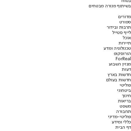
בטוח
בשיתוף מנורה מבטחים
מדורים
ספורט
תרבות ובידור
לייף סטייל
אוכל
תיירות
טכנולוגיה ומדע
הורוסקופ
ForReal
מגזין השבוע
דעות
חדשות בארץ
חדשות בעולם
פוליטי
ביטחוני
חינוך
בריאות
משפט
תחבורה
פוליטי-מדיני
כללי ומידע
דף הבית