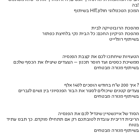
בה!
בשיתוף HIT,המכון הטכנולוגי חולון
מהפכת הרובוטיקה לבית
מהפכת הניקיון החכם: כל הבית נקי בלחיצת כפתור
בשיתוף רונלייט
הטעויות שיחתכו לכם את קצבת הפנסיה
ממשיכת כספים ועד חוסר תכנון – הצעדים שיצילו את הכסף שלכם
בשיתוף מנורה מבטחים
איך 200 ש"ח בחודש הופכים ל140 אלף ?
צעדים קטנים שיכולים לסגור את הבור הפנסיוני בין נשים לגברים
בשיתוף מנורה מבטחים
הסוד של איינשטיין שיגדיל לכם את הפנסיה
הריבית דריבית עובדת לטובתכם רק אם תתחילו מוקדם. כך תבנו עתיד
בטוח
בשיתוף מנורה מבטחים