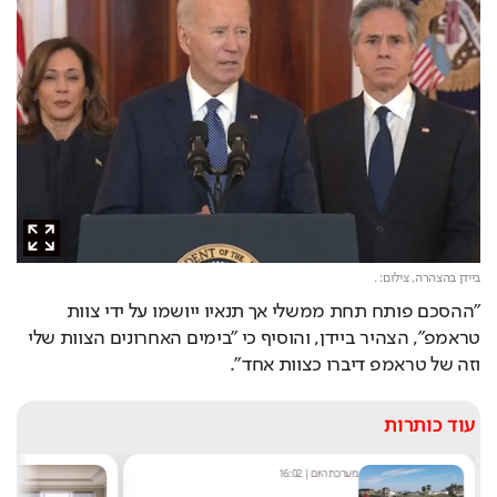
ביידן בהצהרה,
צילום: .
"ההסכם פותח תחת ממשלי אך תנאיו ייושמו על ידי צוות 
טראמפ", הצהיר ביידן, והוסיף כי "בימים האחרונים הצוות שלי 
וזה של טראמפ דיברו כצוות אחד".
עוד כותרות
מערכת היום
|
16:02
אסף ג