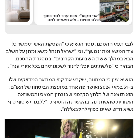
"אני תקוע": אדם עבר לגור בתוך
רוצ
שלט חוצות - ולא תאמינו למה
במל
לגבי תנאי ההסכם, מסר הנשיא כי "הפסקת האש תימשך כל 
עוד המשא ומתן נמשך", וכי "ישראל תנהל משא ומתן על השלב 
הבא במהלך ששת השבועות הקרובים". במסגרת ההסכם, 
הבהיר כי "פלשתינים יוכלו לחזור לשכונותיהם בכל אזורי עזה".
הנשיא ציין כי המתווה, שקבע את קווי המתאר המדויקים שלו 
ב-31 במאי 2024 ואושר פה אחד במועצת הביטחון של האו"ם, 
הוא תוצאה של הלחץ הקיצוני שבו נתון חמאס והמשוואה 
האזורית שהשתנתה. בהקשר זה הוסיף כי "ללבנון יש סוף סוף 
נשיא חדש שאינו כפוף לחיזבאללה".