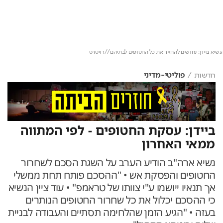
Loaded
:
Unmute
9.87%
א ביידן: נחושים להחזיר את כל החטופים לבתיהם//רויטרס
חדשות
פוליטי-מדיני
ביידן: עסקת החטופים - לפי המתווה
ממאי האחרון
נשיא ארה"ב הודיע הערב על השגת הסכם לשחרור
החטופים והפסקת אש • "ההסכם פותח תחת ממשלי
אך תנאיו ייושמו ע"י צוותו של טראמפ" • עוד ציין הנשיא
כי ההסכם יכלול את כל שחרור החטופים הנותרים
בעזה • "הגיע הזמן שהלחימה תסתיים והעבודה לבניית