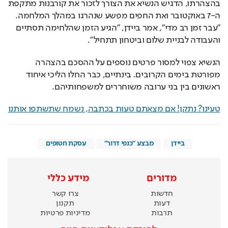
בהצהרתו, הדגיש הנשיא את הצורך לזכור את קורבנות מתקפת 
ה-7 באוקטובר ואת החפים מפשע שנהרגו במהלך המלחמה. 
"עבר זמן רב מדי", אמר ביידן, "הגיע הזמן שהלחימה תסתיים 
והעבודה לבניית שלום וביטחון תתחיל".
הנשיא צפוי למסור פרטים נוספים על ההסכם בהצהרה 
מפורטת בימים הקרובים. בינתיים, כבר החלו הליכי איחוד 
ראשונים בין בני ערובה משוחררים למשפחותיהם.
טעינו? נתקן! אם מצאתם טעות בכתבה, נשמח שתשתפו אותנו
ביידן
מבצע "כנפי דרור"
עסקת חטופים
מדורים
מידע כללי
חדשות
צרו קשר
דעות
תקנון
תרבות
מדיניות פרטיות