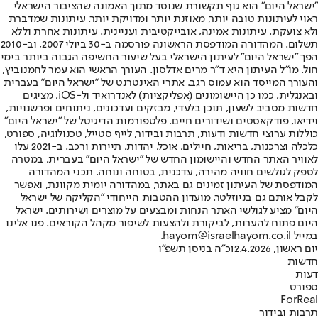
"ישראל היום" הוא גוף תקשורת שנוסד מתוך האמונה שהציבור הישראלי
ראוי לעיתונות טובה יותר, מאוזנת יותר ומדויקת יותר. עיתונות שמדברת
ולא צועקת. עיתונות אמינה, אובייקטיבית ועניינית. עיתונות אחרת וללא
תשלום. המהדורה המודפסת הראשונה פורסמה ב-30 ביולי 2007, וב-2010
הפך "ישראל היום" לעיתון הישראלי בעל שיעור החשיפה הגבוה ביותר בימי
חול. מו"ל העיתון היא ד"ר מרים אדלסון. העורך הראשי הוא עמר לחמנוביץ,
והעורך המייסד הוא עמוס רגב. אתרי האינטרנט של "ישראל היום" בעברית
ובאנגלית, כמו כן היישומונים (אפליקציות) לאנדרואיד ול-iOS, מציגים
חדשות מסביב לשעון, תוכן בלעדי, מבזקים ועדכונים, ניתוחים ופרשנויות,
וידיאו, פודקאסטים ושידורים חיים. פלטפורמות הדיגיטל של "ישראל היום"
כוללות ערוצי חדשות ודעות, תרבות ובידור, לייף סטייל, טכנולוגיה, ספורט,
כלכלה וצרכנות, בריאות, חיילים, אוכל, יהדות, תיירות ורכב. ב-2021 עלו
לאוויר האתר החדש והיישומון החדש של "ישראל היום" בעברית, במטרה
לספק לגולשים חוויה מהירה, עדכנית, בטוחה ונוחה. תכני המהדורה
המודפסת של העיתון זמינים גם באתר, במהדורה יומית מקוונת, ואפשר
לקבל אותם גם בניוזלטר. מועדון ההטבות הייחודי "הקליקה של ישראל
היום" מציע לגולשי האתר הנחות ומבצעים על מוצרים ושירותים. ישראל
היום פתוח להערות, לביקורת ולהצעות לשיפור מקהל הקוראים. פנו אלינו
במייל hayom@israelhayom.co.il.
יום ראשון, 12.4.2026
כ"ה בניסן תשפ"ו
חדשות
דעות
ספורט
ForReal
תרבות ובידור