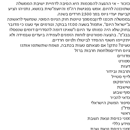
כזכור - אי ההגעה להסכמות היא הסיבה לדחיית ישיבת הממשלה
שתוכננה להיום. אמש בפגישת רה"מ והיועמ"שית בנושא, נתניהו הציע
קביעת יעדי גיוס בסך 2,500 חרדים בשנה.
בממשלה תכננו לדון
במסמך טיוטת חוק הגיוס הסופי
, שנחשף לראשונה
ב"ישראל היום", אתמול בשעה 11:00 בבוקר, וגורמים אף טענו כי מדובר
בחוק שלא היה כמותו עד היום ו"שאינו דומה להסדרים דומים שנפסלו
בבג"ץ". בהצעה מפורטים לוחות הזמנים לעמידה ביעדים שבמידה ולא
יתקיימו חשוף ההסדר לביטולו ולגיוס חרדים.
טעינו? נתקן! אם מצאתם טעות בכתבה, נשמח שתשתפו אותנו
גיוס חרדים
מלחמת חרבות ברזל
מדורים
ספורט
דעות
תרבות ובידור
לייף סטייל
הורוסקופ
שישבת
סוף שבוע
כדאי להכיר
סיפור המשק הישראלי
נדל"ן
ראשי
זמני כניסת וצאת השבת
מידע כללי
זמני כניסת וצאת שבת