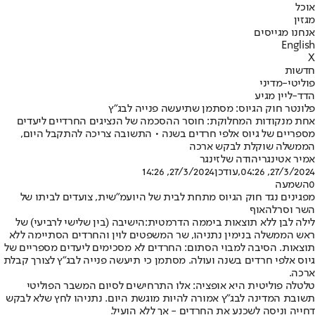
אוכל
מגזין
אנחנו מגייסים
English
X
חדשות
פוליטי-מדיני
הדד-ליין מגיע
פלונטר חוק הגיוס: מסתמן שתיעשה פנייה לבג"ץ
אחת מנקודות המחלוקת: חוסר ההסכמה של הנציגים החרדיים ליעדים
מספריים של גיוס אלפי חרדים בשנה • התשובה צריכה להתקבל היום,
הממשלה שוקלת לבקש ארכה
אמיר אטינגר
יהודה שלזינגר
27/3/2024, 04:26
,עודכן
27/3/2024, 14:26
0
השמעה
מפגינים נגד חוק הגיוס מתחת לבית של היועמ"שית, צועדים לביתו של
השר וסרלהאוף
לילה לבן ללא תוצאות ביממה הדרמטית:
הישיבה (בין שלישי לרביעי) של
ראש הממשלה בנימין נתניהו, שר המשפטים לוין והחרדים הסתיימה ללא
תוצאות. הסיבה למבוי הסתום: החרדים לא מסכימים ליעדים מספריים של
גיוס אלפי חרדים בשנה ועולה. מסתמן כי תיעשה פנייה לבג"ץ לצורך קבלת
ארכה.
טלטלה פוליטית היא אופציה: אלו התרחישים לסיום המשבר הפוליטי
תשובת המדינה לבג"ץ אמורה להיות מוגשת היום. נתניהו לחץ שלא לבקש
דחייה וניסה לשכנע את החרדים - אך ללא הועיל.