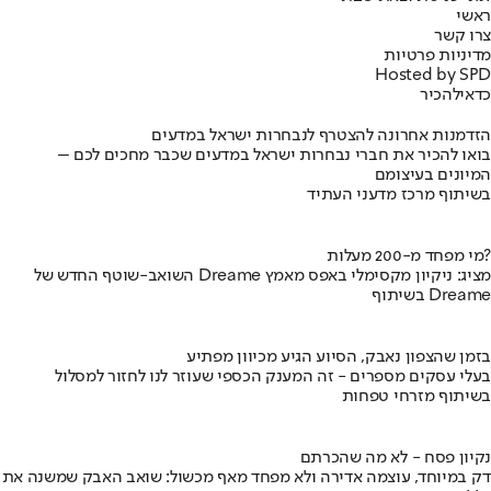
ראשי
צרו קשר
מדיניות פרטיות
Hosted by SPD
כדאי
להכיר
הזדמנות אחרונה להצטרף לנבחרות ישראל במדעים
בואו להכיר את חברי נבחרות ישראל במדעים שכבר מחכים לכם –
המיונים בעיצומם
בשיתוף מרכז מדעני העתיד
מי מפחד מ-200 מעלות?
השואב-שוטף החדש של Dreame מציג: ניקיון מקסימלי באפס מאמץ
בשיתוף Dreame
בזמן שהצפון נאבק, הסיוע הגיע מכיוון מפתיע
בעלי עסקים מספרים - זה המענק הכספי שעוזר לנו לחזור למסלול
בשיתוף מזרחי טפחות
נקיון פסח - לא מה שהכרתם
דק במיוחד, עוצמה אדירה ולא מפחד מאף מכשול: שואב האבק שמשנה את