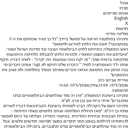
אוכל
מגזין
אנחנו מגייסים
English
X
חדשות
פוליטי-מדיני
נתניהו במתקפה חריפה על ממשל ביידן: "כל כך מהר שכחתם את ה-7
באוקטובר? תפנו את הלחץ לאיראן ולחמאס"
ראש הממשלה התייחס ללחץ הבינלאומי הגובר נגד מדינת ישראל ואמר:
"איבדתם את המצפן המוסרי, ולמרות הלחץ להגבלת הלחימה והימנעות
מתקיפה ברפיח אמר: "זה יקח כמה שבועות וזה יקרה" • לאחר דבריו, תקף
אותו יו"ר האופוזיציה לפיד: " הזכרון שלנו דווקא לא קצר: אנחנו זוכרים מי
בנה ומימן את החמאס, אנחנו זוכרים שאיתך נפסיד במלחמה ולא נשיב את
החטופים"
שירית אביטן כהן
17/3/2024, 11:09
,עודכן
17/3/2024, 11:40
0
השמעה
נתניהו בישיבת הממשלה: ״אין זה סוד שהלחצים הבינלאומיים נגדנו
מתגברים״ איתי בית-און ובן פרץ, לע״מ
נתניהו זועם על הקהילה הבין-לאומית בישיבת הקבינט:
את דבריו לשרים
פתח כך רה"מ: ״מאז תחילת המלחמה אנחנו נלחמים בשתי חזיתות -
בחזית הצבאית ובחזית המדינית. במישור המדיני, הצלחנו עד היום לאפשר
לכוחותינו להילחם באופן חסר תקדים במשך חמישה חודשים מלאים. אבל
אין זה סוד שהלחצים הבינלאומיים נגדנו מתגברים. בקהילה הבינלאומית