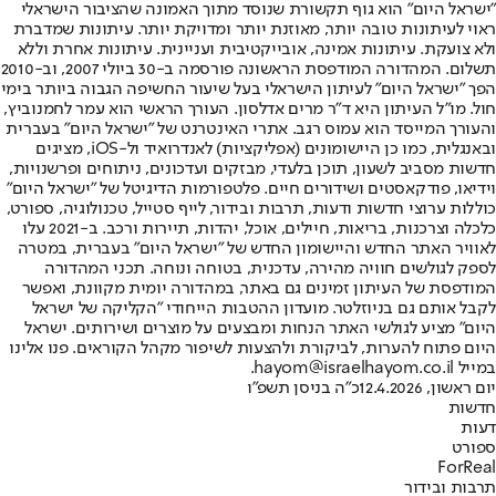
"ישראל היום" הוא גוף תקשורת שנוסד מתוך האמונה שהציבור הישראלי
ראוי לעיתונות טובה יותר, מאוזנת יותר ומדויקת יותר. עיתונות שמדברת
ולא צועקת. עיתונות אמינה, אובייקטיבית ועניינית. עיתונות אחרת וללא
תשלום. המהדורה המודפסת הראשונה פורסמה ב-30 ביולי 2007, וב-2010
הפך "ישראל היום" לעיתון הישראלי בעל שיעור החשיפה הגבוה ביותר בימי
חול. מו"ל העיתון היא ד"ר מרים אדלסון. העורך הראשי הוא עמר לחמנוביץ,
והעורך המייסד הוא עמוס רגב. אתרי האינטרנט של "ישראל היום" בעברית
ובאנגלית, כמו כן היישומונים (אפליקציות) לאנדרואיד ול-iOS, מציגים
חדשות מסביב לשעון, תוכן בלעדי, מבזקים ועדכונים, ניתוחים ופרשנויות,
וידיאו, פודקאסטים ושידורים חיים. פלטפורמות הדיגיטל של "ישראל היום"
כוללות ערוצי חדשות ודעות, תרבות ובידור, לייף סטייל, טכנולוגיה, ספורט,
כלכלה וצרכנות, בריאות, חיילים, אוכל, יהדות, תיירות ורכב. ב-2021 עלו
לאוויר האתר החדש והיישומון החדש של "ישראל היום" בעברית, במטרה
לספק לגולשים חוויה מהירה, עדכנית, בטוחה ונוחה. תכני המהדורה
המודפסת של העיתון זמינים גם באתר, במהדורה יומית מקוונת, ואפשר
לקבל אותם גם בניוזלטר. מועדון ההטבות הייחודי "הקליקה של ישראל
היום" מציע לגולשי האתר הנחות ומבצעים על מוצרים ושירותים. ישראל
היום פתוח להערות, לביקורת ולהצעות לשיפור מקהל הקוראים. פנו אלינו
במייל hayom@israelhayom.co.il.
יום ראשון, 12.4.2026
כ"ה בניסן תשפ"ו
חדשות
דעות
ספורט
ForReal
תרבות ובידור