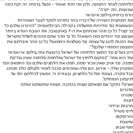
הלחימה לאחר ההפוגה. ולכן אני חוזר ואומר - נפעל ברפיח. זה יקח כמה
שבועות, וזה יקרה".
הרס ברפיח,צילום: אי.פי.אי
את המחצית השנייה של דבריו בחר נתניהו למקד לעבר האמירות
הנשמעות נגד מדיניות ממשלתו בקהילה הבינלואמית: "הזיכרון שלכם כל
כך קצר? כל כך מהר שכחתם את ה-7 באוקטובר, את הטבח הנורא ביותר
שבוצע נגד יהודים מאז השואה? כל כך מהר אתם מוכנים לשלול מישראל
את הזכות להגן על עצמה נגד מפלצות החמאס? כל כך מהר איבדתם את
המצפון המוסרי שלכם?".
דיון באו"ם נגד המשך הלחימה של ישראל ברצועת עזה,צילום: איי.אף.פי
עוד הוא אמר: "במקום ללחוץ על ישראל שנלחמת מלחמה שאין צודקת
ממנה, נגד אויב שאין אכזר ממנו, תפנו את הלחצים שלכם נגד החמאס ונגד
הפטרון שלה - איראן. הם אלה שמהווים סכנה לאזור ולעולם כולו. אנחנו,
בכל מקרה, נעמוד מול כל הלחצים, ובעזרת ה׳, נמשיך להילחם יחד עד
לניצחון המוחלט״.
טעינו? נתקן! אם מצאתם טעות בכתבה, נשמח שתשתפו אותנו
מדורים
ספורט
דעות
תרבות ובידור
לייף סטייל
הורוסקופ
שישבת
סוף שבוע
כדאי להכיר