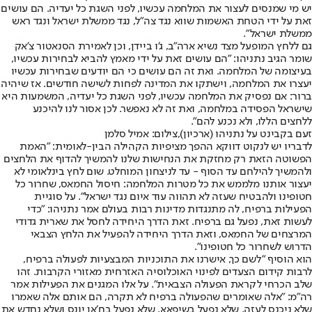
יש מי שמנסים לעצור את המלחמה עכשיו, לפני השגת כל יעדיה. הם עושים
זאת על ידי הטחת האשמות שווא נגד צה״ל, נגד ממשלת ישראל ונגד ראש
ממשלת ישראל".
גם ללחץ המופעל מצד נשיא ארה"ב, ג'ו ביידן, וכן לאמירת הסנאטור צ'אק
שומר הגיב נתניהו: "הם עושים זאת על ידי מאמץ להביא לבחירות עכשיו,
בעיצומה של המלחמה. ואת זה הם עושים כי הם יודעים שבחירות עכשיו
יעצרו את המלחמה, וישתקו את המדינה לפחות לשישה חודשים. אז שיהיה
ברור: אם נפסיק את המלחמה עכשיו, לפני השגת כל יעדיה, המשמעות היא
שישראל הפסידה במלחמה, ואת זה לא נאפשר. לכן אסור לנו להיכנע
ללחצים הללו, ולא נכנע להם".
זעם בקבינט על נתניהו (ארכיון),צילום: אמיל סלמן
לדבריו יש לנקוט דווקא ההפך מציפיות הקהילה הבין-לאומית: "האמת
הפשוטה הזאת רק מחזקת את הנחישות שלנו להמשיך להדוף את הלחצים
ולהמשיך להילחם עד הסוף - עד לניצחון המוחלט. שום לחץ בינלאומי לא
יעצור אותנו מלממש את כל מטרות המלחמה: חיסול החמאס, שחרור כל
חטופינו ולהבטיח שעזה לא תהווה עוד איום נגד ישראל". על סוגיית
הפעילות ברפיח, לה מתנגדות מדינות רבות בעולם אמר נתניהו: "כדי
לעשות זאת, נפעל גם ברפיח. זאת הדרך היחידה לחסל את שארית גדודי
המרצחים של החמאס, וזאת הדרך היחידה להפעיל את הלחץ הצבאי
הדרוש לשחרור כל חטופינו".
הוא הוסיף "לשם כך, אישרנו את התוכניות המבצעיות לפעולה ברפיח,
לרבות קידום הצעדים לפינוי האוכלוסיה האזרחית מאזורי הקרבות. זהו
שלב הכרחי לקראת הפעולה הצבאית". על אלו המגנים את הפעילות אמר
רה"מ: "אלה שאומרים שהפעולה ברפיח לא תקרה, הם אותם אלה שאמרו
שלא ניכנס לעזה, שלא נפעל בשיפאא, שלא נפעל בח׳אן יונס ושלא נחדש את