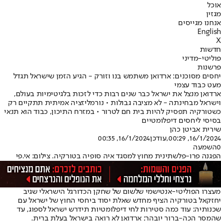
אוכל
מגזין
אנחנו מגייסים
English
X
חדשות
פוליטי-מדיני
פרשנות
יחסים מסוכנים: ארדואן משתמש בנו וזורק - הגיע הזמן שישראל תגדל
מעט כבוד עצמי
ארדואן מנצל את ישראל כבר שנים רבות כדי לזכות בלגיטימיות בעולם,
וישראל מבחינתה - לא מציבה גבולות • נורמליזציה אמיתית תתקיים רק
כשטורקיה תפסיק להיות בית חם לטרור • במזרח התיכון, כבוד הוא תנאי
בסיסי ליחסים דיפלומטיים
שירית אביטן כהן
16/1/2024, 00:29
,עודכן
16/1/2024, 00:35
0
השמעה
הפגנה פרו-פלשתינית מחוץ למסגד איה סופיה בטורקיה. צילום: אי.פי
מעצרו הפוליטי-אנטישמי שלשום של שחקן הכדורגל הישראלי שגיב
יחזקאל בטורקיה הציף מחדש שאלת יסוד ביחסי החוץ של ישראל עם
שכנותיה: עוד כמה סטירות לחי דיפלומטיות תידרש ישראל לספוג, עד
שהמסר הכה-ברור יובהר: ארדואן לא רואה בישראל בעלת ברית.