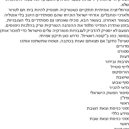
שלא.
נורמליזציה אמיתית תתקיים כשטורקיה תפסיק להיות בית חם לטרור
ולארכי-מחבלים. אזרחי ישראל הוכיחו שהם מסתדרים היטב בלי אנטליה
בעשור האחרון. בעשור הבא, נוכיח שאנחנו גם מסתדרים בלי העגבניות,
בזמן שהדרג המדיני מלמד את ההנהגה הטורקית פרק בהלכות נימוסים.
הפעם לא יספיק להדביק לעגבניות מטורקיה עלים מישראל כדי למכור אותן
בסופר, כמו ב"קופה ראשית". נדרש כאן תיקון אמיתי.
טעינו? נתקן! אם מצאתם טעות בכתבה, נשמח שתשתפו אותנו
מדורים
ספורט
דעות
תרבות ובידור
לייף סטייל
הורוסקופ
שישבת
סוף שבוע
כדאי להכיר
סיפור המשק הישראלי
נדל"ן
ראשי
זמני כניסת וצאת השבת
מידע כללי
זמני כניסת וצאת שבת
ראשי