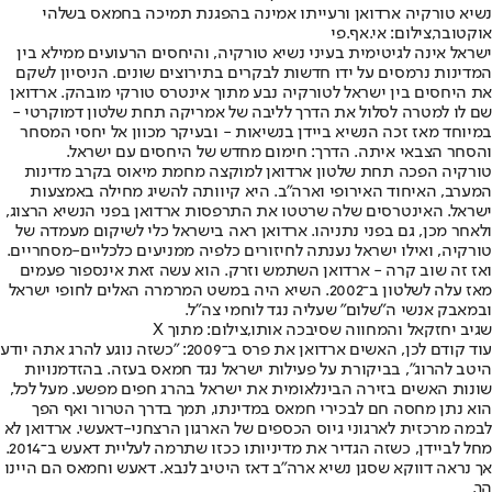
נשיא טורקיה ארדואן ורעייתו אמינה בהפגנת תמיכה בחמאס בשלהי
אוקטובר,צילום: אי.אף.פי
ישראל אינה לגיטימית בעיני נשיא טורקיה, והיחסים הרעועים ממילא בין
המדינות נרמסים על ידו חדשות לבקרים בתירוצים שונים. הניסיון לשקם
את היחסים בין ישראל לטורקיה נבע מתוך אינטרס טורקי מובהק. ארדואן
שם לו למטרה לסלול את הדרך לליבה של אמריקה תחת שלטון דמוקרטי -
במיוחד מאז זכה הנשיא ביידן בנשיאות - ובעיקר מכוון אל יחסי המסחר
והסחר הצבאי איתה. הדרך: חימום מחדש של היחסים עם ישראל.
טורקיה הפכה תחת שלטון ארדואן למוקצה מחמת מיאוס בקרב מדינות
המערב, האיחוד האירופי וארה"ב. היא קיוותה להשיג מחילה באמצעות
ישראל. האינטרסים שלה שרטטו את התרפסות ארדואן בפני הנשיא הרצוג,
ולאחר מכן, גם בפני נתניהו. ארדואן ראה בישראל כלי לשיקום מעמדה של
טורקיה, ואילו ישראל נענתה לחיזורים כלפיה ממניעים כלכליים-מסחריים.
ואז זה שוב קרה - ארדואן השתמש וזרק. הוא עשה זאת אינספור פעמים
מאז עלה לשלטון ב־2002. השיא היה במשט המרמרה האלים לחופי ישראל
ובמאבק אנשי ה"שלום" שעליה נגד לוחמי צה"ל.
שגיב יחזקאל והמחווה שסיבכה אותו,צילום: מתוך X
עוד קודם לכן, האשים ארדואן את פרס ב־2009: "כשזה נוגע להרג אתה יודע
היטב להרוג", בביקורת על פעילות ישראל נגד חמאס בעזה. בהזדמנויות
שונות האשים בזירה הבינלאומית את ישראל בהרג חפים מפשע. מעל לכל,
הוא נתן מחסה חם לבכירי חמאס במדינתו, תמך בדרך הטרור ואף הפך
לבמה מרכזית לארגוני גיוס הכספים של הארגון הרצחני-דאעשי. ארדואן לא
מחל לביידן, כשזה הגדיר את מדיניותו ככזו שתרמה לעליית דאעש ב־2014.
אך נראה דווקא שסגן נשיא ארה"ב דאז היטיב לנבא. דאעש וחמאס הם היינו
הך.