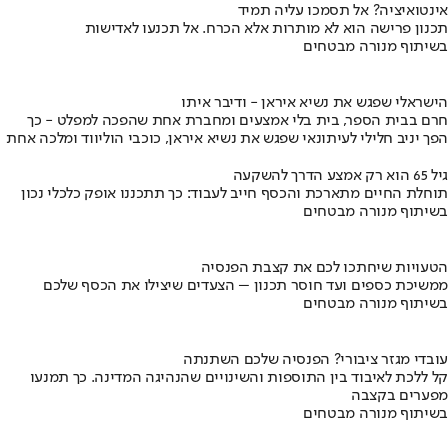
אינטואיציה? אל תסמכו עליה תמיד
תכנון פרישה הוא לא מותרות אלא הכרח. אל תכנעו לאדישות
בשיתוף מנורה מבטחים
הישראלי שפגש את נשיא איראן - ודיבר איתו
חרם בבית הספר, בית בלי אמצעים ומחברת אחת שהפכה למפלט - כך
הפך יניב חלילי לעיתונאי שפגש את נשיא איראן, כוכבי הוליווד ומלכה אחת
גיל 65 הוא רק אמצע הדרך להשקעה
תוחלת החיים מתארכת והכסף חייב לעבוד: כך תתכננו אופק כלכלי נכון
בשיתוף מנורה מבטחים
הטעויות שיחתכו לכם את קצבת הפנסיה
ממשיכת כספים ועד חוסר תכנון – הצעדים שיצילו את הכסף שלכם
בשיתוף מנורה מבטחים
עובדי מגזר ציבורי? הפנסיה שלכם השתנתה
קל ללכת לאיבוד בין התוספות והשינויים שהנהיגה המדינה. כך תמנעו
מפערים בקצבה
בשיתוף מנורה מבטחים