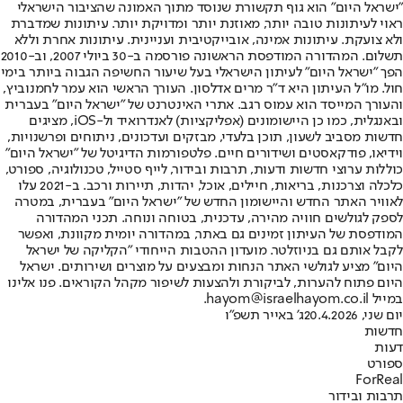
"ישראל היום" הוא גוף תקשורת שנוסד מתוך האמונה שהציבור הישראלי
ראוי לעיתונות טובה יותר, מאוזנת יותר ומדויקת יותר. עיתונות שמדברת
ולא צועקת. עיתונות אמינה, אובייקטיבית ועניינית. עיתונות אחרת וללא
תשלום. המהדורה המודפסת הראשונה פורסמה ב-30 ביולי 2007, וב-2010
הפך "ישראל היום" לעיתון הישראלי בעל שיעור החשיפה הגבוה ביותר בימי
חול. מו"ל העיתון היא ד"ר מרים אדלסון. העורך הראשי הוא עמר לחמנוביץ,
והעורך המייסד הוא עמוס רגב. אתרי האינטרנט של "ישראל היום" בעברית
ובאנגלית, כמו כן היישומונים (אפליקציות) לאנדרואיד ול-iOS, מציגים
חדשות מסביב לשעון, תוכן בלעדי, מבזקים ועדכונים, ניתוחים ופרשנויות,
וידיאו, פודקאסטים ושידורים חיים. פלטפורמות הדיגיטל של "ישראל היום"
כוללות ערוצי חדשות ודעות, תרבות ובידור, לייף סטייל, טכנולוגיה, ספורט,
כלכלה וצרכנות, בריאות, חיילים, אוכל, יהדות, תיירות ורכב. ב-2021 עלו
לאוויר האתר החדש והיישומון החדש של "ישראל היום" בעברית, במטרה
לספק לגולשים חוויה מהירה, עדכנית, בטוחה ונוחה. תכני המהדורה
המודפסת של העיתון זמינים גם באתר, במהדורה יומית מקוונת, ואפשר
לקבל אותם גם בניוזלטר. מועדון ההטבות הייחודי "הקליקה של ישראל
היום" מציע לגולשי האתר הנחות ומבצעים על מוצרים ושירותים. ישראל
היום פתוח להערות, לביקורת ולהצעות לשיפור מקהל הקוראים. פנו אלינו
במייל hayom@israelhayom.co.il.
יום שני, 20.4.2026
ג' באייר תשפ"ו
חדשות
דעות
ספורט
ForReal
תרבות ובידור