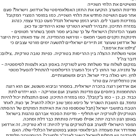
מושיטים את הלחי השנייה
מדינות המערב הוקיעו את החזון האסלאמיסטי של ארדואן. וישראל? פעם
אחר פעם הושיטה מחדש את הלחי השנייה, כמו במוסר הנוצרי המקובל
במדינות מעבר לים. הגיע הזמן שישראל תגדל מעט כבוד עצמי, כנהוג
במזרח התיכון, ותבהיר לנשיא הטורקי שונא היהודים: עד כאן.
מעצר הכדורגלן הישראלי על כך שהביע מסר תומך בשחרור חטופים -
תינוקות וזקנים משבי חמאס - וגירושו מהמדינה, זה עוד מאותו בית היוצר
של ארדואן שעוצר זוג תיירים ישראליים לתשעה ימים מורטי עצבים כי
"צילמו את ארמונו".
אנשי משלחת ההצלה בין ההריסות בטורקיה. כפיות טובה טורקית. ,צילום:
דובר צה"ל
במקום לשלוח עוד משלחת סיוע לטורקיה באסון הבא ולצפות לסימפטיה -
על נתניהו, שר החוץ כ"ץ וכל המערך הדיפלומטי להתחיל להפעיל מנופי
לחץ. ויש כאלה בידי ישראל, רבים ומשמעותיים.
אין נורמליזציה עם טרור
אם ארדואן רוצה בהכרה ישראלית, במסחר וביבוא משגשג, אם הוא רוצה
התחממות ביחסים עם מדינות המערב ועם אמריקה - הוא יידרש לתת
כבוד. כן, כן - כמו ב"קזבלן", כמו במזרח התיכון. נאום התנצלות יכול להיות
נחמד, גם הושבת השגריר על כיסא נמוך שוב יכולה להועיל. אך כעת, לאחר
הטבח בתושבי ישראל (חבל שפספסו פה את האיתות המוקדם של ההסתה
הטורקית) לטורקיה יש תחליף - מדינות הסכמי אברהם נוהגות בישראל
באופן הגון הרבה יותר, אפילו סעודיה פותחת כבר דלת ומחכה.
המסר הישראלי למערב וגם לטורקים צריך להיות: זו לא טורקיה, זה ארדואן
שמדרדר את מעמדה הבינלאומי ופוגע בפוטנציאל הכלכלי שלה. האם
לטורקיה יש תחליף לישראל כשער לארה"ב ולמערב? ההיסטוריה מלמדת