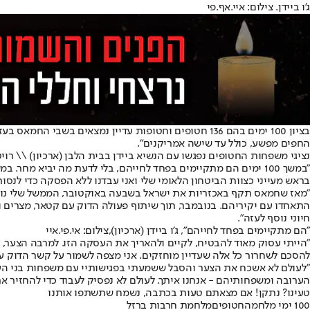
ג'ו ביידן. צילום: איי.אף.פי
בציון 100 ימים בהם 136 חטופים וחטופות עדיין נמצאים בשבי החמאס בעזה, התייחס היום (ראשון), נשיא ארה"ב ג'ו ביידן לנושא בהצהרה מיוחדת:
החפים מפשע, כולל עד שישה אמריקנים".
נציגי משפחות החטופים נפגשו עם הנשיא ביידן בבית הלבן (ארכיון) \\ רוי
בראש מעייני כצוות הביטחון הלאומי שלי ואני עבדנו ללא הפסקה כדי לנסו
"מאז שחמאס תקף באכזריות את ישראל בשבעה באוקטובר, הממשל שלי נוק
חיוני נוסף לעזה".
"הם מתקיימים בפחד לחייהם", ג'ו ביידן (ארכיון),צילום: אי.פי.איי
"הייתי עסוק מאוד להבטיח, לקיים ולהאריך את העסקה הזו. למרבה הצער, 
להסכם לשחרור כל אלה שעדיין מוחזקים. אני מצפה לשמור על קשר הדוק עם
הערובה ומשפחותיהם - אנחנו איתך. לעולם לא נפסיק לעבוד כדי להחזיר א
טעינו? נתקן! אם מצאתם טעות בכתבה, נשמח שתשתפו אותנו
100 ימי מלחמה
חטופים
מלחמת חרבות ברזל