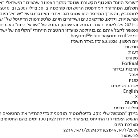
"ישראל היום" הוא גוף תקשורת שנוסד מתוך האמונה שהציבור הישראלי ראוי 
ת
ופרשנויות, וידיאו, פודקאסטים ושידורים חיים. פלטפורמות הדיגיטל של "ישרא
ב-2021 עלו לאוויר האתר החדש והיישומון החדש של "ישראל היום" בע
ואפשר לקבל אותם גם בניוזלטר. מועדון ההטבות הייחודי "הקליקה של ישרא
במייל hayom@israelhayom.co.il.
יום ראשון, 15.3.2026
כ"ו באדר תשפ"ו
חדשות
דעות
ספורט
ForReal
תרבות ובידור
אוכל
מגזין
אנחנו מגייסים
English
X
חדשות
פוליטי-מדיני
ביידן: "הממשל שלי נוקט בדיפלומטיה תוקפנית כדי להחזיר את החטופים 
הנשיא האמריקני התייחס בהצהרה מיוחדת לציון 100 ימים בהם החטופים עדיין בשבי החמאס: "הם מתקיימים בפחד לחייהם" • עוד הוסיף כי "לעולם לא נפסיק לעבוד כדי להחזיר אותם הביתה"
מערכת היום
14/1/2024, 21:44
,עודכן
14/1/2024, 22:14
0
השמעה