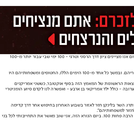
"היום אנו מציינים ציון דרך הרסני וטרגי - 100 ימי שבי עבור יותר מ-100
"במשך 100 ימים הם מתקיימים בפחד לחייהם, בלי לדעת מה יביא מחר. במשך 100 ימים, משפחותיהם חיים בייסורים, מתפללים לשובם בשלום של יקיריהם. ובמשך כל אחד מ-100 הימים הללו, החטופים ומשפחותיהם היו
צאות הראשונות של המאמץ הזה בסוף אוקטובר, כששני אמריקנים
יריהם. בנובמבר, תוך שיתוף פעולה הדוק עם קטאר, מצרים וישראל, תיווכנו הפסקה של שבעה ימים בלחימה שהביאה לשחרור 105 בני ערובה - כולל ילד אמריקאי בן ארבע - ואפשרה לנו לקדם סיוע הומניטרי
רו. השר בלינקן חזר לאזור בשבוע האחרון בחיפוש אחר דרך קדימה
חזור למשפחותיהם".
"לעולם לא אשכח את הצער והסבל ששמעתי בפגישותיי עם משפחות בני הערובה האמריקנים. אף אחד לא צריך לסבול אפילו יום אחד ממה שהם עברו, הרבה פחות 100. ביום הנורא הזה, אני שוב מאשר את התחייבותי לכל בני