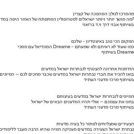
מהמרכז לגולן: המהפכה של קצרין
מה מושך יותר ויותר ישראלים למטרופולין המתפתח של האזור היפה במדינה?
בשיתוף אבני דרך וי.ד ברזאני
המקום הכי טוב באיצטדיון - שלכם
המונדיאל עם מסכי Dreame - כמו שעוד לא ראיתם ולא שמעתם
בשיתוף Dreame
הזדמנות אחרונה להצטרף לנבחרות ישראל במדעים
בואו להכיר את חברי נבחרות ישראל במדעים שכבר מחכים לכם – המיונים
בשיתוף מרכז מדעני העתיד
המיונים לנבחרות ישראל במדעים בעיצומם
בחנו את עצמכם – אולי תהיו המדענים הבאים של ישראל
בשיתוף מרכז מדעני העתיד
הצעירים שמצליחים לפתור כל בעיה מדעית
נבחרת ישראל הצעירה במדעים מעניקה חוויה שהיא הרבה מעבר ללימודים