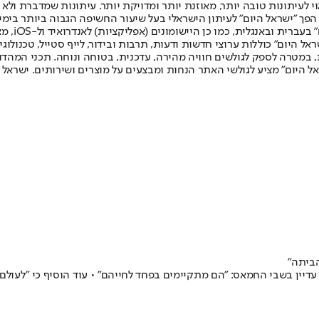
לעיתונות טובה יותר, מאוזנת יותר ומדויקת יותר. עיתונות שמדברת ולא צ
שלום. המהדורה המודפסת הראשונה פורסמה ב-30 ביולי 2007, וב-2010 הפך "ישראל היום" לעיתון הישראלי בעל שי
לחמנוביץ,
ל היום" כוללות ערוצי חדשות ודעות, תרבות ובידור, לייף סטייל, טכנולוגיה
ברית, במטרה לספק לגולשים חוויה מהירה, עדכנית, בטוחה ונוחה. תכני המה
ל היום" מציע לגולשי האתר הנחות ומבצעים על מוצרים ושירותים. ישראל 
הביתה"