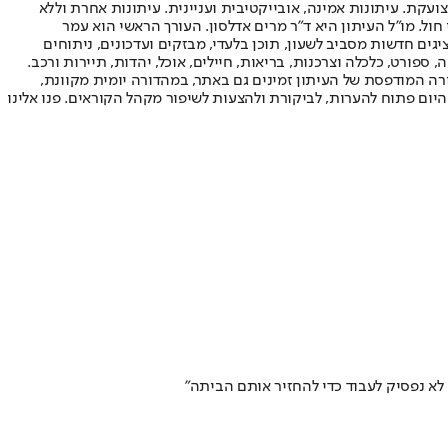
ועקת. עיתונות אמינה, אובייקטיבית ועניינית. עיתונות אחרת וללא
עור החשיפה הגבוה ביותר בימי חול. מו"ל העיתון היא ד"ר מרים אדלסון. העורך הראשי הוא עמר
 והעורך המייסד הוא עמוס רגב. אתרי האינטרנט של "ישראל היום" בעברית ובאנגלית, כמו כן היישומונים (אפליקציות) לאנדרואיד ול-iOS, מציגים חדשות מסביב לשעון, תוכן בלעדי, מבזקים ועדכונים, ניתוחים
, ספורט, כלכלה וצרכנות, בריאות, חיילים, אוכל, יהדות, תיירות ורכב.
דורה המודפסת של העיתון זמינים גם באתר, במהדורה יומית מקוונת,
היום פתוח להערות, לביקורת ולהצעות לשיפור מקהל הקוראים. פנו אלינו