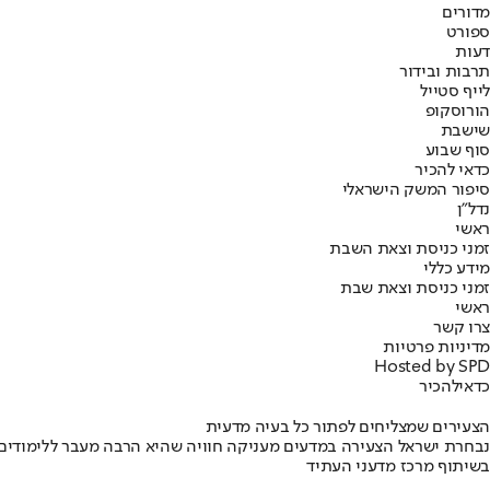
מדורים
ספורט
דעות
תרבות ובידור
לייף סטייל
הורוסקופ
שישבת
סוף שבוע
כדאי להכיר
סיפור המשק הישראלי
נדל"ן
ראשי
זמני כניסת וצאת השבת
מידע כללי
זמני כניסת וצאת שבת
ראשי
צרו קשר
מדיניות פרטיות
Hosted by SPD
כדאי
להכיר
הצעירים שמצליחים לפתור כל בעיה מדעית
נבחרת ישראל הצעירה במדעים מעניקה חוויה שהיא הרבה מעבר ללימודים
בשיתוף מרכז מדעני העתיד