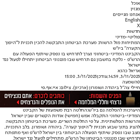
אוכל
מגזין
אנחנו מגייסים
English
X
חדשות
פוליטי-מדיני
המתיחות מול הרשות: מערכת הביטחון התבקשה להכין תכנית ל"היפוך
הקערה" ביו"ש
הקבינט המדיני-ביטחוני נערך לתרחיש בו נפסק שיתוף הפעולה עם
הרש"פ • נלקח בחשבון גם תרחיש שבו מנגנוני הביטחון יתחילו לפעול נגד
ישראל
אריאל כהנא
3/11/2023, 14:59
,עודכן
3/11/2023, 15:00
0
השמעה
חיילי צה"ל ביהודה ושומרון (ארכיון). צילום: איי.אף.פי
היערכות להסלמה גם ביו"ש:
החלטה רבת משמעות של הקבינט
המדיני-ביטחוני התקבלה אמש (חמישי) אודות הקשרים שבין ישראל
והרשות הפלשתינית. על פי החלטת השרים, מערכת הביטחון התבקשה
להציג בתוך שבוע תכנית ל"היפוך קערה", ביהודה ושומרון. בלב התכנית,
מצב שבו נפסק שיתוף הפעולה הביטחוני בין ישראל לרש"פ ואף מתפתח
תרחיש שבו מנגנוני הביטחון של הרש"פ, מתחילים לפעול נגד ישראל.