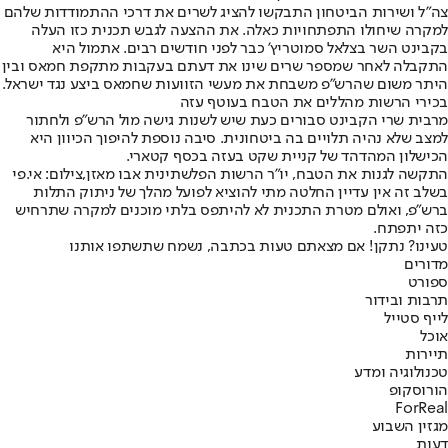
צה"ל ושירות הביטחון התבקשו להציג לשרים את דרכי ההתמודדות שלהם
למקרה שיחולו התפתחויות כאלה. את ההצעה לגבש תכנית כזו העלה
בקבינט השר בצלאל סמוטריץ' כבר לפני חודשים רבים. אתמול היא
התקבלה לאחר שמספר שרים שינו את דעתם בעקבות מתקפת חמאס ובין
היתר משום שהרש"פ משבחת את מעשי הזוועות שחמאס ביצע נגד ישראל.
בכירי הרשות מהללים את הטבח בעוטף עזה
מרבית שרי הקבינט סבורים כעת שיש לשנות גישה מול הרש"פ ולחתור
למצב שלא נהיה תלויים בה ביטחונית. סיבה נוספת להיפוך הכיוון היא
הכישלון המהדהד של קניית שקט בעזה בכסף קטארי.
התקשה לגנות את הטבח, יו"ר הרשות הפלשתינית אבו מאזן,צילום: אי.פי
בשלב זה אין עדיין החלטה מתי להוציא לפועל מהלך של ניתוק התלות
ברש"פ, ואולם מטרת התכנית לא להיתפס בלתי מוכנים למקרה שתרחיש
כזה יתפתח.
טעינו? נתקן! אם מצאתם טעות בכתבה, נשמח שתשתפו אותנו
מדורים
ספורט
תרבות ובידור
לייף סטייל
אוכל
תיירות
טכנולוגיה ומדע
הורוסקופ
ForReal
מגזין השבוע
דעות