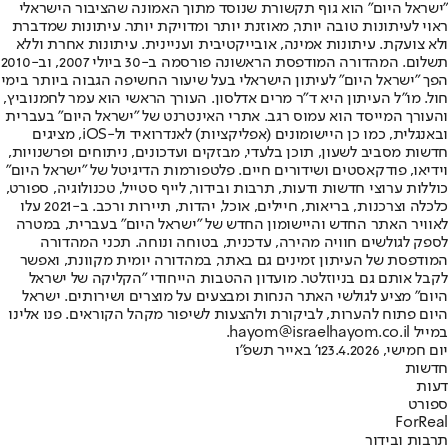
"ישראל היום" הוא גוף תקשורת שנוסד מתוך האמונה שהציבור הישראלי
ראוי לעיתונות טובה יותר, מאוזנת יותר ומדויקת יותר. עיתונות שמדברת
ולא צועקת. עיתונות אמינה, אובייקטיבית ועניינית. עיתונות אחרת וללא
תשלום. המהדורה המודפסת הראשונה פורסמה ב-30 ביולי 2007, וב-2010
הפך "ישראל היום" לעיתון הישראלי בעל שיעור החשיפה הגבוה ביותר בימי
חול. מו"ל העיתון היא ד"ר מרים אדלסון. העורך הראשי הוא עמר לחמנוביץ,
והעורך המייסד הוא עמוס רגב. אתרי האינטרנט של "ישראל היום" בעברית
ובאנגלית, כמו כן היישומונים (אפליקציות) לאנדרואיד ול-iOS, מציגים
חדשות מסביב לשעון, תוכן בלעדי, מבזקים ועדכונים, ניתוחים ופרשנויות,
וידיאו, פודקאסטים ושידורים חיים. פלטפורמות הדיגיטל של "ישראל היום"
כוללות ערוצי חדשות ודעות, תרבות ובידור, לייף סטייל, טכנולוגיה, ספורט,
כלכלה וצרכנות, בריאות, חיילים, אוכל, יהדות, תיירות ורכב. ב-2021 עלו
לאוויר האתר החדש והיישומון החדש של "ישראל היום" בעברית, במטרה
לספק לגולשים חוויה מהירה, עדכנית, בטוחה ונוחה. תכני המהדורה
המודפסת של העיתון זמינים גם באתר, במהדורה יומית מקוונת, ואפשר
לקבל אותם גם בניוזלטר. מועדון ההטבות הייחודי "הקליקה של ישראל
היום" מציע לגולשי האתר הנחות ומבצעים על מוצרים ושירותים. ישראל
היום פתוח להערות, לביקורת ולהצעות לשיפור מקהל הקוראים. פנו אלינו
במייל hayom@israelhayom.co.il.
יום חמישי, 23.4.2026
ו' באייר תשפ"ו
חדשות
דעות
ספורט
ForReal
תרבות ובידור