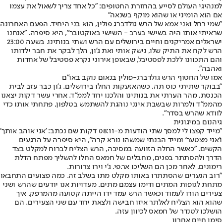
למנהיגי העולם לסייע בהחזרת החטופים: "כל אחד צריך לשאול את עצמו
אם הוא הומיני או שהוא מוקף בשנאה"
"שמי רחל ואני אמא של הרש גולדברג פולין, הוא בני היחיד. הפעם האחרונה
שראיתי אותו היה בשישי בערב - השישי באוקטובר", היא סיפרה. "אנחנו
ישראלים אמריקנים וחיים בירושלים עם הרש ושתי בנותינו. בשעה 23:00
הרש לקח את התיק שלו, נישק אותי ואת ג'ון, הלך לבקר את חבר ילדותו
והם התכוונו ללכת לפסטיבל, שבאופן אירוני נקרא פסטיבל של אחדות
ואהבה".
אמו של החטוף הרש גולדברג-פולין בנאום נוקב באו"ם
"בבוקר שתיתי כוס תה, כשהאזעקות החלו בירושלים. ג'ון כבר עזב לבית
הכנסת, מהר הערתי את בנותינו והלכנו יחד לממ"ד. אחרי עשר דקות יצאנו
מהממ"ד ולמרות שבשבת אינני נוהגת להשתמש בטלפון, פתחתי אותו כדי
לוודא שהרש בסדר".
גיהנום במיגונית
"מייד קפצו לי למסך שתי הודעות מ-08:11 דקות שם נכתב: 'אני אוהב אותך'
ו'אני מצטער' ומייד הבנתי שמשהו נורא קרה
"
, היא סיפרה על הרגעים
הקשים. "כאשר החלה הזוועה במסיבה, הרש הצליח לברוח למקלט בצד
הדרך ולהסתתר בפנים, מחבלים של חמאס החלו להשליך מפתח הדלת
רימונים, לאחר מכן הם השליכו אר.פי. ג'י וירו צרורות.
"רוב הנערים שהסתתרו באותו מקלט מתו בשלב זה. כמה פצועים התחבאו
מתחת לגופות המתים ודימו עצמם מתים. מעדויות אנו יודעים שהרש ושני
צעירים הורו לעמוד וכאשר הרש עמד ידו הייתה קטועה מהמרפק. איך
שהוא הוא הצליח לאלתר איזו חבישה ולצאת יחד עם שני הצעירים. הם
הושלכו לטנדר של חמאס לכיוון עזה.
סימן חיים אחרון