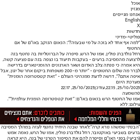
אוכל
מגזין
אנחנו מגייסים
English
X
חדשות
פוליטי-מדיני
"למה אף אחד לא בוכה על מי שבעזה?": הנאום הנוקב באו"ם של אם
החטוף
רחל גולדברג פולין, אמו של הרש, סיפרה על הברוטליות בה נחטף בנה
לרצועה מהמסיבה ברעים • בעקבות תיעוד בו נצפה בנה עם פציעה קשה,
היא אמרה כי פנתה צלב האדום ושאר הארגונים ההומניטארים בדרישה
לברר מה שלום החטופים • "יותר מ-200 משפחות ביקום אחר של יגון, אבל
איפה אתם?", דרשה לדעת ממנהיגי העולם • "זאת קטסטרופה הומנית"
מערכת היום
25/10/2023, 22:15
,עודכן
25/10/2023, 22:17
0
השמעה
אמו של החטוף הרש בנאום באו"ם: "זאת קטסטרופה הומנית עולמית"".
צילום: ללא
"הבנתי שמשהו נורא קרה":
לאחר שבנה היחיד נחטף לעזה במהלך המסיבה
ברעים בשביעי באוקטובר, רחל גולדברג פולין, אמו של הרש, נאמה אמש
(רביעי) בפני האו"ם וסיפרה להם את הסיפור הטרגי של בנה. היא קראה