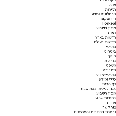
לייף סטייל
אוכל
תיירות
טכנולוגיה ומדע
הורוסקופ
ForReal
מגזין השבוע
דעות
חדשות בארץ
חדשות בעולם
פוליטי
ביטחוני
חינוך
בריאות
משפט
תחבורה
פוליטי-מדיני
כללי ומידע
דף הבית
זמני כניסת וצאת שבת
מגזין השבוע
בחירות 2026
אודות
צור קשר
נבחרת הכתבים והפרשנים