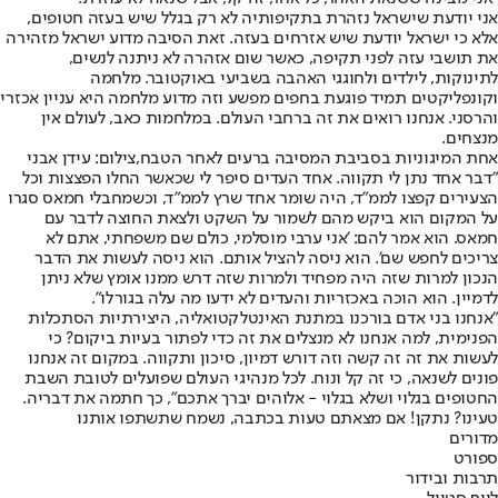
אני יודעת שישראל נזהרת בתקיפותיה לא רק בגלל שיש בעזה חטופים,
אלא כי ישראל יודעת שיש אזרחים בעזה. זאת הסיבה מדוע ישראל מזהירה
את תושבי עזה לפני תקיפה, כאשר שום אזהרה לא ניתנה לנשים,
לתינוקות, לילדים ולחוגגי האהבה בשביעי באוקטובר. מלחמה
וקונפליקטים תמיד פוגעת בחפים מפשע וזה מדוע מלחמה היא עניין אכזרי
והרסני. אנחנו רואים את זה ברחבי העולם. במלחמות כאב, לעולם אין
מנצחים.
אחת המיגוניות בסביבת המסיבה ברעים לאחר הטבח,צילום: עידן אבני
"דבר אחד נתן לי תקווה. אחד העדים סיפר לי שכאשר החלו הפצצות וכל
הצעירים קפצו לממ"ד, היה שומר אחד שרץ לממ"ד, וכשמחבלי חמאס סגרו
על המקום הוא ביקש מהם לשמור על השקט ולצאת החוצה לדבר עם
חמאס. הוא אמר להם: 'אני ערבי מוסלמי, כולם שם משפחתי, אתם לא
צריכים לחפש שם'. הוא ניסה להציל אותם. הוא ניסה לעשות את הדבר
הנכון למרות שזה היה מפחיד ולמרות שזה דרש ממנו אומץ שלא ניתן
לדמיין. הוא הוכה באכזריות והעדים לא ידעו מה עלה בגורלו".
"אנחנו בני אדם בורכנו במתנת האינטלקטואליה, היצירתיות הסתכלות
הפנימית, למה אנחנו לא מנצלים את זה כדי לפתור בעיות ביקום? כי
לעשות את זה זה קשה וזה דורש דמיון, סיכון ותקווה. במקום זה אנחנו
פונים לשנאה, כי זה קל ונוח. לכל מנהיגי העולם שפועלים לטובת השבת
החטופים בגלוי ושלא בגלוי - אלוהים יברך אתכם", כך חתמה את דבריה.
טעינו? נתקן! אם מצאתם טעות בכתבה, נשמח שתשתפו אותנו
מדורים
ספורט
תרבות ובידור