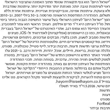
"ישראל היום" הוא גוף תקשורת שנוסד מתוך האמונה שהציבור הישראלי
ראוי לעיתונות טובה יותר, מאוזנת יותר ומדויקת יותר. עיתונות שמדברת
ולא צועקת. עיתונות אמינה, אובייקטיבית ועניינית. עיתונות אחרת וללא
תשלום. המהדורה המודפסת הראשונה פורסמה ב-30 ביולי 2007, וב-2010
הפך "ישראל היום" לעיתון הישראלי בעל שיעור החשיפה הגבוה ביותר בימי
חול. מו"ל העיתון היא ד"ר מרים אדלסון. העורך הראשי הוא עמר לחמנוביץ,
והעורך המייסד הוא עמוס רגב. אתרי האינטרנט של "ישראל היום" בעברית
ובאנגלית, כמו כן היישומונים (אפליקציות) לאנדרואיד ול-iOS, מציגים
חדשות מסביב לשעון, תוכן בלעדי, מבזקים ועדכונים, ניתוחים ופרשנויות,
וידיאו, פודקאסטים ושידורים חיים. פלטפורמות הדיגיטל של "ישראל היום"
כוללות ערוצי חדשות ודעות, תרבות ובידור, לייף סטייל, טכנולוגיה, ספורט,
כלכלה וצרכנות, בריאות, חיילים, אוכל, יהדות, תיירות ורכב. ב-2021 עלו
לאוויר האתר החדש והיישומון החדש של "ישראל היום" בעברית, במטרה
לספק לגולשים חוויה מהירה, עדכנית, בטוחה ונוחה. תכני המהדורה
המודפסת של העיתון זמינים גם באתר, במהדורה יומית מקוונת, ואפשר
לקבל אותם גם בניוזלטר. מועדון ההטבות הייחודי "הקליקה של ישראל
היום" מציע לגולשי האתר הנחות ומבצעים על מוצרים ושירותים. ישראל
היום פתוח להערות, לביקורת ולהצעות לשיפור מקהל הקוראים. פנו אלינו
במייל hayom@israelhayom.co.il.
יום שישי, 1.5.2026
י"ד באייר תשפ"ו
חדשות
דעות
ספורט
ForReal
תרבות ובידור