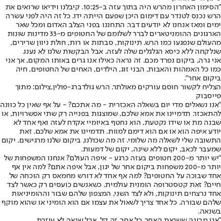
"הסימון האחרון מהרש היה בתוך עזה ב-10:25. קיבלנו וידיאו שרואים את
הרש נכנס לטנדר עם דימום היכן שפעם הייתה ידו. כל זה היה לפני עשרה
ימים ומאז אנחנו לא יודעים דבר. התחננו בפני הצלב האדום ומכל שאר
הארגונים ההומניטארים לברר לשלומם של החטופים מ-33 מדינות שונות
מהעולם שנפגעו כמו הרש. תינוקות, סבתות או רות, חולת ניוון שרירים,
שנלקחה ללא כיסא הגלגלים שלה לעזה. אבל הבקשות שלנו לא נענו.
אני גרה, ביקום נפרד מכם. זה נראה כאילו אנו גרים באותו המקום, אך אני
כמו כל האמהות והאבות, הבני זוג, הילדים, האחים של החטופים, חיה
ביקום אחר".
הצליח לקשור חוסם עורקים מאולתר. הרש גולדברג-פולין,צילום: מתוך
פייסבוק
"אנו נשאלים מדי יום בשאלה האכזרית - מה אתכם? - על אף שאין כל כוונה
להתאכזר. תדמיינו את אמא שלכם, שמוצגות בפנייה רק שתי אפשרויות, או
שבנה מת או שידו נקטעת, הוא נחטף באיומיי אקדח לעזה ואף אחד לא
יודע איפה הוא או אם הוא דימם למוות. תדמיינו את אמא שלכם. זאת
התשובה שלי לשאלה מה שלומי. זה מה שכולנו, ביקום שלנו מרגישים. יקום
שמעבר לכאב, יקום ללא שינה, יקום של דמעות.
"יש יותר מ-200 חטופים בעזה כרגע - איפה העולם? אנחנו המשפחות של
יותר מ-200 משפחות ביקום אחר של יגון, אבל איפה אתם? למה אין אף
אחד שבוכה על החטופים? למה אף אחד לא דורש מחמאס רק הוכחה של
חיים? זאת קטסטרופה הומנית עולמית. כשאנשים כועסים רק כאשר לצד
אחד נרצחים תינוקות, ולא לצד השני, המצפון שלהם שבור וההומיניאות
שלהם שבורה. כל אחד צריך לשאול את עצמו אם הוא הומיני או שהוא מוקף
בשנאה.
"אני מבינה ששנאת האחר, כל אחר, זה קל, אבל שנאה לא עוזרת.