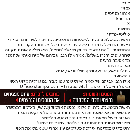
אוכל
מגזין
אנחנו מגייסים
English
X
חדשות
פוליטי-מדיני
ראשת ממשלת איטליה למשפחות החטופים: מחויבת לשחרורם המיידי
ראשת הממשלה מלוני נפגשה עם משלחת של משפחות הקורבנות
והחטופים • "הם יודעים בדיוק מי אלה ׳חמאס׳, היא מילאה אותנו תקווה
שהחטופים יחזרו בשלום", אמר אילן רגב, אביהם של מיה ואיתי שנחטפו
מהמסיבה ברעים
מערכת היום
24/10/2023, 21:07
,עודכן
24/10/2023, 21:12
0
השמעה
אילן רגב, אביהם של מאיה ואיתי שנחטפו לעזה עם ג’ורג’יה מלוני ראש
ממשלת איטליה. צילום: Ufficio stampa pcm - Filippo Attili
ראשת הממשלה, ג'ורג'יה מלוני, נפגשה אתמול (שלישי) בארמון הממשלה
עם משלחת של משפחות הקורבנות והחטופים של מתקפת הטרור
האכזרית של חמאס ב-7 באוקטובר, שהגיעה לרומא.
מיצג של שמות החטופים עם נעליהם, צילום: דור מלול
"חשבתי שבמדינות אירופה מעלימים עין. אחרי ששמעתי את ראש