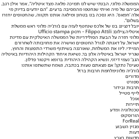
הממשלה מלוני, הבנתי שיש לנו תמיכה מלאה מצד איטליה", אמר אילן רגב,
אביהם של מיה ואיתי שנחטפו מהמסיבה ברעים. "הם יודעים בדיוק מי
אלה ׳חמאס׳. היא נסכה בנו בטחון ומילאה אותנו תקווה, שהחטופים יחזרו
בשלום״.
יובל דנצינג בנו של אלכס שנחטף לעזה עם ג’ורג’יה מלוני ראש ממשלת
איטליה,צילום: Ufficio stampa pcm - Filippo Attili
מלוני חזרה על הבעת הסולידריות של הממשלה האיטלקית עם מדינת
ישראל, על דאגתה לגורל החטופים ואישרה את מחויבותה לשחרורם
המיידי. ליוו את המשלחת, שאורגנה בשיתוף משרדי התפוצות והחוץ,
שגריר ישראל באיטליה אלון בר, נשיאת איחוד הקהילות היהודיות באיטליה
הגב׳ נעמי דיזני, ונשיא הקהילה היהודית ברומא ויקטור פדלון.
טעינו? נתקן! אם מצאתם טעות בכתבה, נשמח שתשתפו אותנו
ג'ורג'יה מלוני
מלחמת חרבות ברזל
מדורים
ספורט
תרבות ובידור
לייף סטייל
אוכל
תיירות
טכנולוגיה ומדע
הורוסקופ
ForReal
מגזין השבוע
דעות
חדשות בארץ