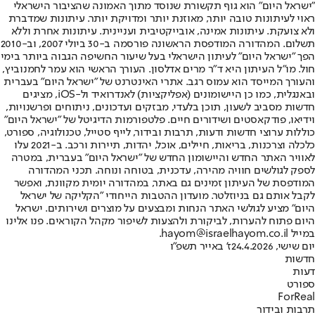
"ישראל היום" הוא גוף תקשורת שנוסד מתוך האמונה שהציבור הישראלי
ראוי לעיתונות טובה יותר, מאוזנת יותר ומדויקת יותר. עיתונות שמדברת
ולא צועקת. עיתונות אמינה, אובייקטיבית ועניינית. עיתונות אחרת וללא
תשלום. המהדורה המודפסת הראשונה פורסמה ב-30 ביולי 2007, וב-2010
הפך "ישראל היום" לעיתון הישראלי בעל שיעור החשיפה הגבוה ביותר בימי
חול. מו"ל העיתון היא ד"ר מרים אדלסון. העורך הראשי הוא עמר לחמנוביץ,
והעורך המייסד הוא עמוס רגב. אתרי האינטרנט של "ישראל היום" בעברית
ובאנגלית, כמו כן היישומונים (אפליקציות) לאנדרואיד ול-iOS, מציגים
חדשות מסביב לשעון, תוכן בלעדי, מבזקים ועדכונים, ניתוחים ופרשנויות,
וידיאו, פודקאסטים ושידורים חיים. פלטפורמות הדיגיטל של "ישראל היום"
כוללות ערוצי חדשות ודעות, תרבות ובידור, לייף סטייל, טכנולוגיה, ספורט,
כלכלה וצרכנות, בריאות, חיילים, אוכל, יהדות, תיירות ורכב. ב-2021 עלו
לאוויר האתר החדש והיישומון החדש של "ישראל היום" בעברית, במטרה
לספק לגולשים חוויה מהירה, עדכנית, בטוחה ונוחה. תכני המהדורה
המודפסת של העיתון זמינים גם באתר, במהדורה יומית מקוונת, ואפשר
לקבל אותם גם בניוזלטר. מועדון ההטבות הייחודי "הקליקה של ישראל
היום" מציע לגולשי האתר הנחות ומבצעים על מוצרים ושירותים. ישראל
היום פתוח להערות, לביקורת ולהצעות לשיפור מקהל הקוראים. פנו אלינו
במייל hayom@israelhayom.co.il.
יום שישי, 24.4.2026
ז' באייר תשפ"ו
חדשות
דעות
ספורט
ForReal
תרבות ובידור