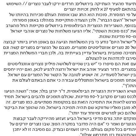
תיעוד מהעיר העתיקה בירושלים: חרדים ירקו לעבר נוצרים // השימוש
בהתאם לסעיף 27 א לחוק זכויות יוצרים
על פי המסורת, סוכות הוא החג שבו אומות העולם מכירות בהיותו של
ישראל "העם הנבחר", ולכן הצעדה מתקיימת במהלכו באופן מסורתי.
בנוסף, השגרירות הנוצרית הבינלאומית בירושלים מקיימת החל מהערב
את "כנס סוכות השנתי", אליו הגיעו משלחות של נוצרים אוהבי ישראל
מ-90 מדינות שונות.
ל"ישראל היום" נודע כי בין המשלחות הגיעה גם באופן חריג ביותר קבוצה
של 20 נוצרים אוונגליסטים ממצרים. מצבם של הנוצרים במצרים קשה וגם
תמיכה פומבית בישראל עדיין בעייתית בה, ולכן חברי המשלחת המצרית
סירבו להזדהות או להצטלם.
עם זאת הם סיפרו כי "יש בין שניים לשלושה מיליון נוצרים אוונגליסטים
במצרים. הדור הצעיר אוהב את ישראל ורוצה להגיע לכאן, ואם יהיו יחסים
בין ישראל לסעודיה, זה ישפיע לטובה על הקשר של המצרים עם ישראל.
אנחנו תומכים בישראל ומתפללים עבורה כי אתם הבאתם לעולם את
התנ"ך".
נשיא השגרירות הנוצרית הבינלאומית, ד"ר יורגן בולר, אמר: "השנה הגיעו
לכנס נוצרים מקרוב ל-90 מדינות, שכולם תומכים נלהבים בישראל. תמיד
מרגש לראות את התמיכה הזאת גם במקומות מפתיעים, כמו מצרים. זה
לא מובן מאליו שדווקא שם תהיה תמיכה בישראל, מה שהופך את הביקור
שלהם כאן למרשים ומיוחד עוד יותר".
מוקדם יותר, גורם מדיני בישראל הביע זעזוע מהיריקה לעבר קבוצת
הנוצרים ואמר כי "אם היה מדובר במקרה הפוך, שבו נוצרים יורקים על
יהודים בכל מקום בעולם, היינו זועמים ובצדק. גם מסיבה זו לא יתכן
שהתנהגות כזו תתרחש אצלנו".