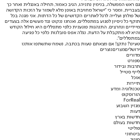
גם ראש הממשלה, בנימין נתניהו, הגיב כאמור, תחילה באנגלית ואחר כך
בעברית, ומסר כי "ישראל מחויבת באופן מלא לשמור על הזכות הקדושה
של פולחן ועלייה לרגל לאתרים הקדושים של כל הדתות. אני מגנה בכל
תוקף כל ניסיון לפגוע במתפללים, ואנחנו ננקוט נגד מעשים אלה בצעדים
מיידיים ונחרצים. התנהגות פוגענית כלפי מתפללים היא חילול הקודש
והיא לא מתקבלת על הדעת. נגלה אפס סובלנות כלפי כל פגיעה
במתפללים".
טעינו? נתקן! אם מצאתם טעות בכתבה, נשמח שתשתפו אותנו
ירושלים
מצרים
נוצרים
מדורים
ספורט
תרבות ובידור
לייף סטייל
אוכל
תיירות
טכנולוגיה ומדע
הורוסקופ
ForReal
מגזין השבוע
דעות
חדשות בארץ
חדשות בעולם
פוליטי
ביטחוני
חינוך