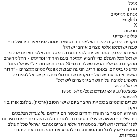
אוכל
מגזין
אנחנו מגייסים
English
X
חדשות
פוליטי-מדיני
תקרית היריקות לעבר הצליינים התפוצצה יממה לפני צעדת ירושלים -
שבה ישתתפו אלפי נוצרים אוהבי ישראל
האירוע המביך מתרחש יום לפני הצעדה במסגרתה אלפי נוצרים אוהבי
ישראל מכל העולם כדי להביע תמיכה בעם היהודי ומדינתו • החל מהערב
מתקיים כנס אליו הגיעו משלחות מ-90 מדינות שונות • ל"ישראל היום"
נודע כי ביניהם, באופן חריג, הגיעה קבוצת אוונגליסטים ממצרים • "הדור
הצעיר אוהב את ישראל - מקווים שהנורמליזציה בין ישראל לסעודיה
תשפיע לטובה על הקשר בין מצרים לישראל"
אריאל כהנא
3/10/2023, 14:48
,עודכן
3/10/2023, 18:50
0
השמעה
נוצרים קופטים בכנסיית הקבר ביום שישי הטוב (ארכיון). צילום: אורן ב ן
חקון
האירוע המביך בו תועדו יהודים כאשר הם יורקים על צעדת הצלבנים
בירושלים - מעשה שיש לו בסיס רחב למדי בהלכה היהודית - מתרחש יום
לפני "צעדת ירושלים", במסגרתה אלפי נוצרים אוהבי ישראל מכל העולם
מגיעים לארץ לרגל חג הסוכות, כדי להביע את תמיכתם בעם היהודי
ובמדינתו.