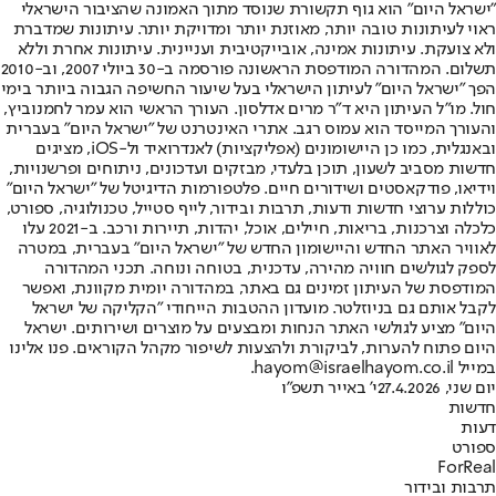
"ישראל היום" הוא גוף תקשורת שנוסד מתוך האמונה שהציבור הישראלי
ראוי לעיתונות טובה יותר, מאוזנת יותר ומדויקת יותר. עיתונות שמדברת
ולא צועקת. עיתונות אמינה, אובייקטיבית ועניינית. עיתונות אחרת וללא
תשלום. המהדורה המודפסת הראשונה פורסמה ב-30 ביולי 2007, וב-2010
הפך "ישראל היום" לעיתון הישראלי בעל שיעור החשיפה הגבוה ביותר בימי
חול. מו"ל העיתון היא ד"ר מרים אדלסון. העורך הראשי הוא עמר לחמנוביץ,
והעורך המייסד הוא עמוס רגב. אתרי האינטרנט של "ישראל היום" בעברית
ובאנגלית, כמו כן היישומונים (אפליקציות) לאנדרואיד ול-iOS, מציגים
חדשות מסביב לשעון, תוכן בלעדי, מבזקים ועדכונים, ניתוחים ופרשנויות,
וידיאו, פודקאסטים ושידורים חיים. פלטפורמות הדיגיטל של "ישראל היום"
כוללות ערוצי חדשות ודעות, תרבות ובידור, לייף סטייל, טכנולוגיה, ספורט,
כלכלה וצרכנות, בריאות, חיילים, אוכל, יהדות, תיירות ורכב. ב-2021 עלו
לאוויר האתר החדש והיישומון החדש של "ישראל היום" בעברית, במטרה
לספק לגולשים חוויה מהירה, עדכנית, בטוחה ונוחה. תכני המהדורה
המודפסת של העיתון זמינים גם באתר, במהדורה יומית מקוונת, ואפשר
לקבל אותם גם בניוזלטר. מועדון ההטבות הייחודי "הקליקה של ישראל
היום" מציע לגולשי האתר הנחות ומבצעים על מוצרים ושירותים. ישראל
היום פתוח להערות, לביקורת ולהצעות לשיפור מקהל הקוראים. פנו אלינו
במייל hayom@israelhayom.co.il.
יום שני, 27.4.2026
י' באייר תשפ"ו
חדשות
דעות
ספורט
ForReal
תרבות ובידור