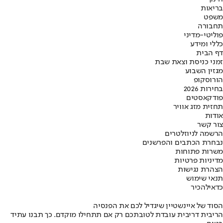
בריאות
משפט
תחבורה
פוליטי-מדיני
כללי ומידע
דף הבית
זמני כניסת וצאת שבת
מגזין השבוע
הורוסקופ
בחירות 2026
פודקאסטים
תחזית מזג אוויר
אודות
צור קשר
הרשמה לניוזלטרים
נבחרת הכתבים והפרשנים
משרות פתוחות
מדיניות פרטיות
הצהרת נגישות
תנאי שימוש
כדאי
להכיר
הסוד של איינשטיין שיגדיל לכם את הפנסיה
הריבית דריבית עובדת לטובתכם רק אם תתחילו מוקדם. כך תבנו עתיד