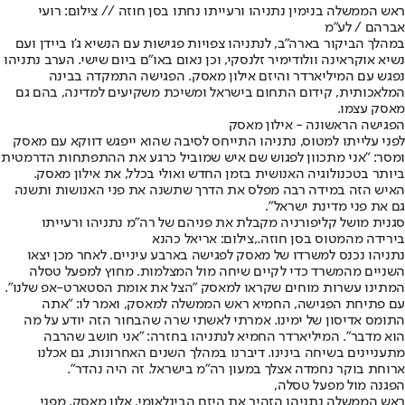
ראש הממשלה בנימין נתניהו ורעייתו נחתו בסן חוזה // צילום: רועי
אברהם / לע״מ
במהלך הביקור בארה"ב, לנתניהו צפויות פגישות עם הנשיא ג'ו ביידן ועם
נשיא אוקראינה וולודימיר זלנסקי, וכן נאום באו"ם ביום שישי. הערב נתניהו
נפגש עם המיליארדר והיזם אילון מאסק. הפגישה התמקדה בבינה
המלאכותית, קידום התחום בישראל ומשיכת משקיעים למדינה, בהם גם
מאסק עצמו.
הפגישה הראשונה - אילון מאסק
לפני עלייתו למטוס, נתניהו התייחס לסיבה שהוא ייפגש דווקא עם מאסק
ומסר: "אני מתכוון לפגוש שם איש שמוביל כרגע את ההתפתחות הדרמטית
ביותר בטכנולוגיה האנושית בזמן החדש ואולי בכלל, את אילון מאסק.
האיש הזה במידה רבה מפלס את הדרך שתשנה את פני האנושות ותשנה
גם את פני מדינת ישראל".
סגנית מושל קליפורניה מקבלת את פניהם של רה"מ נתניהו ורעייתו
בירידה מהמטוס בסן חוזה.,צילום: אריאל כהנא
נתניהו נכנס למשרדו של מאסק לפגישה בארבע עיניים. לאחר מכן יצאו
השניים מהמשרד כדי לקיים שיחה מול המצלמות. מחוץ למפעל טסלה
המתינו עשרות מוחים שקראו למאסק "הצל את אומת הסטארט-אפ שלנו".
עם פתיחת הפגישה, החמיא ראש הממשלה למאסק, ואמר לו: "אתה
התומס אדיסון של ימינו. אמרתי לאשתי שרה שהבחור הזה יודע על מה
הוא מדבר". המיליארדר החמיא לנתניהו בחזרה: "אני חושב שהרבה
מתעניינים בשיחה בינינו. דיברנו במהלך השנים האחרונות, גם אכלנו
ארוחת בוקר נחמדה אצלך במעון רה"מ בישראל. זה היה נהדר".
הפגנה מול מפעל טסלה,
ראש הממשלה נתניהו הזהיר את היזם הבינלאומי, אלון מאסק, מפני