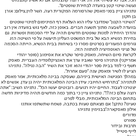
הכל, אבל לא עשיתי את זה. אני רוצה קונצנזוס. אם לא אשיג קונצנזוס
נעשה שינוי קטן בוועדה לבחירת שופטים".
נתניהו ציין בפני מאסק שהרפורמה המקורית רעה, השר לוין,צילום: אורן
בן חקון
״השינוי הקטן״ שמדובר עליו הוא העלאת רף המינימום למינוי שופטים
בוועדה לשבעה מתוך תשעה חברים. באופן כזה, לאף גוש בוועדה אין רוב
והדרך היחידה למנות שופטים חדשים תהיה על ידי הסכמות ופשרות. גם
בחירת הנשיא הבא של בית המשפט העליון תיעשה על פי השיטה הזו.
גורמים המעורים בפרטים מסרו כי בשיחות בבית הנשיא, הייתה הסכמה
של נציגי האופוזיציה למתווה הזה.
לקראת סיום השיחה, מאסק סיפר שקרא את אסימוב (סופר יהודי
אמריקני) ונתניהו סיפר שאביו ערך את האנציקלופדיה העברית. מאסק
חשף כי למד בבית ספר יהודי והוא זוכר את השיר "הבה נגילה". נתניהו
הציע לו לשיר ומאסק ענה "פעם אחרת".
במהלך הפגישה האישית ביניהם, שעסקה בבינה מלאכותית, אמר מאסק
לנתניהו: ״בתרחיש החיובי, עידן הבינה המלאכותית יהיה גן עדן. אנשים לא
יצטרכו לעבוד. החיים יהיו רגועים. רובוטים יעשו הכל״. נתניהו השיב: ״אתה
רוצה עולם כזה?!״. נתניהו ציין כי בתוך כמה חודשים תהיה מדיניות חדשה
בתחום הבינה המלאכותית, מבלי לפרט.
טעינו? נתקן! אם מצאתם טעות בכתבה, נשמח שתשתפו אותנו
אילון מאסק
ארה"ב
בנימין נתניהו
מדורים
ספורט
תרבות ובידור
לייף סטייל