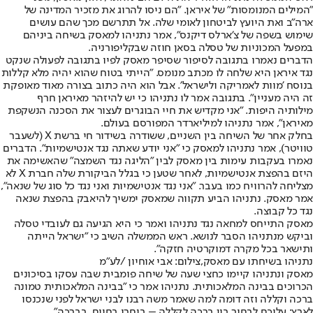
"המילים המנומסות" של איראן. "הם ניסו להרוג את מזכיר המדינה של
ארה"ב ואת היועץ לביטחון לאומי שלה. אל תתרשם מכך שהם עושים
שימוש בשפה של צ'ארלס דיקנס", אמר נתניהו למאסק בשיחה ביניהם
במפעל המכוניות של טסלה בסאן חוזה שבקליפורניה.
הדברים נאמרו בתגובה לסיפור שסיפר מאסק לפיו בתגובה לפעולה שנקט
נגד איראן היא שלחה לו מכתב מנומס. "הייתי בטוח שהוא יהיה מלא קללות
בנוסח 'מוות לאמריקה ולישראל'. אבל הוא היה כתוב בצורה מאוד מאופקת
זה היה מעניין". בתגובה אמר לו נתניהו כי יש להיזהר מאיראן חרף
מילותיה היפות. "אני מקדיש את חיי הבוגרים לעצור את הסכנה הנשקפת
מאיראן", אמר נתניהו למיליארדר המפורסם בעולם.
בחלק אחר של השיחה בין השניים, ששודרה בשידור חי ברשת X (לשעבר
טוויטר), אמר נתניהו למאסק כי "אני יודע שאתה נגד אנטישמיות". הדברים
נאמרו בעקבות עימות בין מאסק לבין "הליגה נגד השמצה" שהאשימה את
היזם בהפצת אנטישמיות, לאחר שטען כי בגלל הביקורת שלה חברת X לא
מצליחה להרוויח כמו בעבר. "אני נגד אנטישמיות ואני נגד כל סוג של שנאה",
אמר מאסק. נתניהו הביע תקווה שמאסק ימשיך להיאבק בהפצת שנאה
נגד כל קבוצה.
מאסק התייחס למחאה נגד נתניהו ואמר כי היא הגיעה גם לעובדי טסלה
וביקש מנתניהו הסבר לנושא. ראש הממשלה השיב כי "ישראל הייתה
ותישאר בכל מקרה דמוקרטיה חזקה".
נתניהו בשיחתו עם מאסק,צילום: אבי אוחיון /לע"מ
מאסק ונתניהו קיימו כחצי שעה של שיחה פומבית שבה עסקו בסיכונים
הכרוכים בבינה המלאכותית. נתניהו אמר כי "בבינה המלאכותית טמונה
ברכה וקללה וזה דומה למה שאמר משה רבנו לבני ישראל לפני שנכנסו
לארץ: עליכם לבחור בין ברכה לקללה – ביחרו בחיים, בברכה".