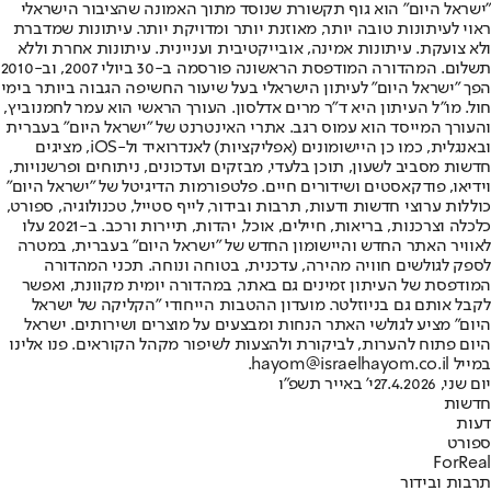
"ישראל היום" הוא גוף תקשורת שנוסד מתוך האמונה שהציבור הישראלי
ראוי לעיתונות טובה יותר, מאוזנת יותר ומדויקת יותר. עיתונות שמדברת
ולא צועקת. עיתונות אמינה, אובייקטיבית ועניינית. עיתונות אחרת וללא
תשלום. המהדורה המודפסת הראשונה פורסמה ב-30 ביולי 2007, וב-2010
הפך "ישראל היום" לעיתון הישראלי בעל שיעור החשיפה הגבוה ביותר בימי
חול. מו"ל העיתון היא ד"ר מרים אדלסון. העורך הראשי הוא עמר לחמנוביץ,
והעורך המייסד הוא עמוס רגב. אתרי האינטרנט של "ישראל היום" בעברית
ובאנגלית, כמו כן היישומונים (אפליקציות) לאנדרואיד ול-iOS, מציגים
חדשות מסביב לשעון, תוכן בלעדי, מבזקים ועדכונים, ניתוחים ופרשנויות,
וידיאו, פודקאסטים ושידורים חיים. פלטפורמות הדיגיטל של "ישראל היום"
כוללות ערוצי חדשות ודעות, תרבות ובידור, לייף סטייל, טכנולוגיה, ספורט,
כלכלה וצרכנות, בריאות, חיילים, אוכל, יהדות, תיירות ורכב. ב-2021 עלו
לאוויר האתר החדש והיישומון החדש של "ישראל היום" בעברית, במטרה
לספק לגולשים חוויה מהירה, עדכנית, בטוחה ונוחה. תכני המהדורה
המודפסת של העיתון זמינים גם באתר, במהדורה יומית מקוונת, ואפשר
לקבל אותם גם בניוזלטר. מועדון ההטבות הייחודי "הקליקה של ישראל
היום" מציע לגולשי האתר הנחות ומבצעים על מוצרים ושירותים. ישראל
היום פתוח להערות, לביקורת ולהצעות לשיפור מקהל הקוראים. פנו אלינו
במייל hayom@israelhayom.co.il.
יום שני, 27.4.2026
י' באייר תשפ"ו
חדשות
דעות
ספורט
ForReal
תרבות ובידור