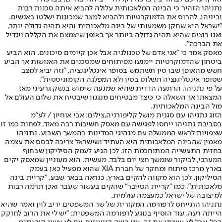
נתניהו הזהיר כי הבינה המלאכותית עלולה להביא איתה סכנות רבות
וביניהן, להרוס את הדמוקרטיות ולהביא למצב שמכונות ישלטו באנשים.
"ישראל היא שחקן משמעותי של בינה מלאכותית והיא תהיה גדולה יותר,
ואנו רוצים שהיא תהיה גדולה ביותר אך באופן שיצמצם את הקללה ויגדיל
את הברכה".
מאסק אמר כי "אני אדם של טכנולגיה אבל אכן קיימים סיכונים. הוא הביע
ביטחון שהדמוקרטיות יימנעו מפיתוחים שמסכנים את האנושות אך הביע
חשש מהאופן שבו סין תשתמש בסופר אינטליגנציה, "וזה יביא למצב
שסופר אינטליגנציה תשלוט בסין ולא המפלגה הקומוניסטית".
על פי נתניהו, הרתעה הדדית שהיא שמנעה שימוש בנשק גרעיני מאז
המצאתו אך השאלה כי כיצד מבטיחים מנגנון שיבטיח את שלום העולם אל
מול הבינה המלאכותית.
הזוג נתניהו עם סגנית מושל קליפורניה,צילום: אבי אוחיון / לע״מ
בסביבת נתניהו ייחסו לפגישה עם מאסק חשיבות רבה מאוד, לפחות כמו זו
שצפויות לראש הממשלה עם מנהיגי המדינות בהמשך השבוע. נתניהו
מאמין שהבינה המלאכותית היא העתיד ושישראל צריכה לבסס את עצמה
בחזית התעשייה המתוחכמת הזו. לכן הגיע לעמק הסיליקון שבחוף
המערבי, לביקור שנמשך חצי יום בלבד. מעשית, הוא מעוניין שמאסק יקים
בארץ מרכז פיתוח ומחקר של חברת XIA שהוא מפעיל כאן בעמק
הסיליקון. לכן הוא מקווה להקים בארץ, כנראה בבאר שבע, "קריית בינה
מלאכותית", כמו "קריית הסייבר" שהקים בעשור שעבר ואכן תרמה רבות
למיצובה של ישראל כמעצמה עולמית.
נתניהו התייחס לרפורמה המקורית של שר המשפטים יריב לוין ואמר שהיא
הייתה רעה. עוד הוסיף בנוגע לרפורמה המשפטית: "יש לי את הרוב לחוקק