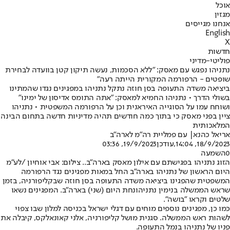
אוכל
מגזין
אנחנו מגייסים
English
X
חדשות
פוליטי-מדיני
נתניהו נפגש עם מאסק: "ללא הסכמות, נעשה תיקון קטן בוועדה לבחירת
שופטים - הרפורמה המקורית הייתה רעה"
ביציאה משדה התעופה בסן חוזה נתקל נתניהו במפגינים נגדו שהמתינו
בשולי הדרך • נתניהו החמיא למאסק: "אתה התומס אדיסון של ימינו"
ושוחח עמו על הסוגייה האיראנית וכן על הרפורמה המשפטית • נתניהו
ציין בפני מאסק כי בתוך כמה חודשים תהיה מדיניות חדשה בתחום הבינה
המלאכותית
אריאל כהנא
| עם פמליית רה"מ לארה"ב
18/9/2023, 14:04
,עודכן
19/9/2023, 03:36
0
השמעה
הזוג נתניהו בפגישתם עם אילון מאסק בארה"ב.. צילום: אבי אוחיון /לע"מ
היום הראשון של נתניהו בארה"ב החל במאות מפגינים נגד הרפורמה
המשפטית שהפגינו ביציאה משדה התעופה בסן חוזה שבקליפורניה, בזמן
ש
ראש הממשלה בנימין נתניהו
נחת היום (שני) בארה"ב. המפגינים נשאו
שלטים וקראו "בושה".
כמו כן, מפגינים נוספים מוחים עם דגלי ישראל בכניסה למלון שבו צפוי
לשהות ראש הממשלה. סגנית מושל קליפורניה, אלני קאונאלקס, קיבלה את
פניו של נתניהו בנמל התעופה.