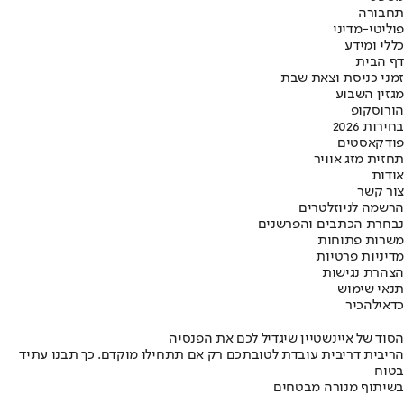
תחבורה
פוליטי-מדיני
כללי ומידע
דף הבית
זמני כניסת וצאת שבת
מגזין השבוע
הורוסקופ
בחירות 2026
פודקאסטים
תחזית מזג אוויר
אודות
צור קשר
הרשמה לניוזלטרים
נבחרת הכתבים והפרשנים
משרות פתוחות
מדיניות פרטיות
הצהרת נגישות
תנאי שימוש
כדאי
להכיר
הסוד של איינשטיין שיגדיל לכם את הפנסיה
הריבית דריבית עובדת לטובתכם רק אם תתחילו מוקדם. כך תבנו עתיד
בטוח
בשיתוף מנורה מבטחים