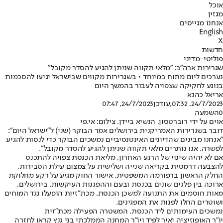
אוכל
מגזין
אנחנו מגייסים
English
X
חדשות
פוליטי-מדיני
שגרירות ארה"ב: "מלאי תקווה שניתן להגיע להסדר מקובל"
נערכים ליום מתוח במיוחד • בשגרירות מקווים שבישראל יגיעו להסכמות
בנוגע לחקיקה שצפויה לעבור בהמשך היום
אריאל כהנא
24/7/2023, 07:32
,עודכן
24/7/2023, 07:47
0
השמעה
אוים על ידי רוברטסון, הנשיא ביידן. צילום: אי.פי
דובר בשגרירות האמריקנית בירושלים אמר הבוקר (שני) ל"ישראל היום":
"אנחנו מבינים שהדיונים האינטנסיביים נמשכים הבוקר כדי לנסות להגיע
לפשרה. אנו נותרים מלאי תקווה שניתן להגיע להסדר מקובל".
אם לא יהיה שינוי של הרגע האחרון, מליאת הכנסת צפויה להתכנס
להצבעה דרמטית בקריאה שנייה ושלישית על צמצום עילת הסבירות,
החלק הראשון ב
רפורמה המשפטית
. אישור החוק מגיע על רקע מחלוקת
ארוכה בין פלגים שונים בכנסת ובעם וההפגנות העיקשות. בירושלים,
מאות חוסמים את התנועה למשכן הכנסת. מכת"זיות הופעלו נגד המוחים
ושוטרים החלו לפנות את המפגינים.
נמשכים העימותים ליד הכנסת, המשטרה הפעילה מכת"זית
יו"ר האופוזיציה יאיר לפיד ויו"ר המחנה הממלכתי בני גנץ קראו לחזרה