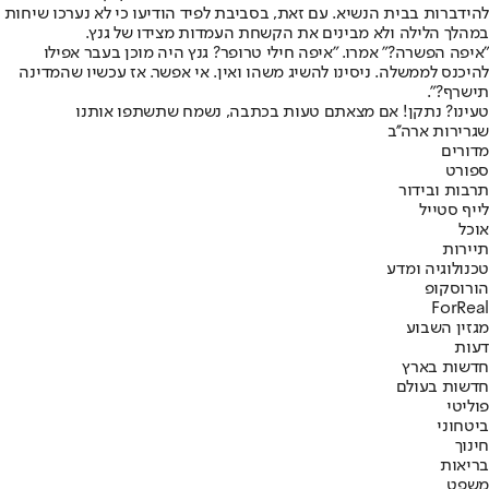
להידברות בבית הנשיא. עם זאת, בסביבת לפיד הודיעו כי לא נערכו שיחות
במהלך הלילה ולא מבינים את הקשחת העמדות מצידו של גנץ.
"איפה הפשרה?" אמרו. "איפה חילי טרופר? גנץ היה מוכן בעבר אפילו
להיכנס לממשלה. ניסינו להשיג משהו ואין. אי אפשר. אז עכשיו שהמדינה
תישרף?".
טעינו? נתקן! אם מצאתם טעות בכתבה, נשמח שתשתפו אותנו
שגרירות ארה''ב
מדורים
ספורט
תרבות ובידור
לייף סטייל
אוכל
תיירות
טכנולוגיה ומדע
הורוסקופ
ForReal
מגזין השבוע
דעות
חדשות בארץ
חדשות בעולם
פוליטי
ביטחוני
חינוך
בריאות
משפט