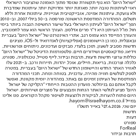
"ישראל היום" הוא גוף תקשורת שנוסד מתוך האמונה שהציבור הישראלי
ראוי לעיתונות טובה יותר, מאוזנת יותר ומדויקת יותר. עיתונות שמדברת
ולא צועקת. עיתונות אמינה, אובייקטיבית ועניינית. עיתונות אחרת וללא
תשלום. המהדורה המודפסת הראשונה פורסמה ב-30 ביולי 2007, וב-2010
הפך "ישראל היום" לעיתון הישראלי בעל שיעור החשיפה הגבוה ביותר בימי
חול. מו"ל העיתון היא ד"ר מרים אדלסון. העורך הראשי הוא עמר לחמנוביץ,
והעורך המייסד הוא עמוס רגב. אתרי האינטרנט של "ישראל היום" בעברית
ובאנגלית, כמו כן היישומונים (אפליקציות) לאנדרואיד ול-iOS, מציגים
חדשות מסביב לשעון, תוכן בלעדי, מבזקים ועדכונים, ניתוחים ופרשנויות,
וידיאו, פודקאסטים ושידורים חיים. פלטפורמות הדיגיטל של "ישראל היום"
כוללות ערוצי חדשות ודעות, תרבות ובידור, לייף סטייל, טכנולוגיה, ספורט,
כלכלה וצרכנות, בריאות, חיילים, אוכל, יהדות, תיירות ורכב. ב-2021 עלו
לאוויר האתר החדש והיישומון החדש של "ישראל היום" בעברית, במטרה
לספק לגולשים חוויה מהירה, עדכנית, בטוחה ונוחה. תכני המהדורה
המודפסת של העיתון זמינים גם באתר, במהדורה יומית מקוונת, ואפשר
לקבל אותם גם בניוזלטר. מועדון ההטבות הייחודי "הקליקה של ישראל
היום" מציע לגולשי האתר הנחות ומבצעים על מוצרים ושירותים. ישראל
היום פתוח להערות, לביקורת ולהצעות לשיפור מקהל הקוראים. פנו אלינו
במייל hayom@israelhayom.co.il.
יום שני, 27.4.2026
י' באייר תשפ"ו
חדשות
דעות
ספורט
ForReal
תרבות ובידור