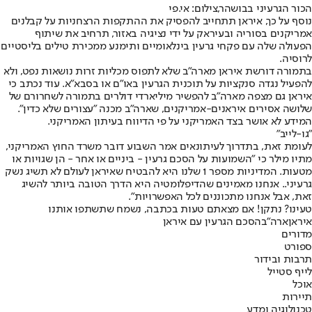
הכור הגרעיני בבושהר,צילום: אי.פי
נוסף על כך, איראן תתחייב להפסיק את ההתקפות הרצחניות על קבלנים
אמריקנים בסוריה ובעיראק על ידי נציגיה באזור, תרחיב את שיתוף
הפעולה שלה עם פקחי גרעין בינלאומיים ותימנע ממכירת טילים בליסטיים
לרוסיה.
בתמורה דורשת איראן מארה"ב שלא לתפוס מכליות זרות נושאות נפט, ולא
להפעיל נגדה סנקציות על תוכנית הגרעין באו"ם או בסבא"א. עוד נכתב כי
איראן גם מצפה מארה"ב להפשיר מיליארדי דולרים בתמורה לשחרורם של
שלושה אסירים איראנים-אמריקנים, שארה"ב מכנה "עצורים שלא כדין".
המידע לא אושר בצד האמריקני על פי הדיווח בעיתון האמריקני.
"גו-לייב"
לעומת זאת, בתדרוך לעיתונאים אמר השבוע דובר משרד החוץ האמריקני,
מתיו מילר כי "השמועות על הסכם גרעין - ביניים או אחר - הן שגויות או
מטעות. המדיניות מספר 1 שלנו היא להבטיח שאיראן לעולם לא תשיג נשק
גרעיני.. אנחנו מאמינים שהדיפלומטיה היא הדרך הטובה ביותר להשיג
זאת, אבל אנחנו מתכוננים לכל האפשרויות".
טעינו? נתקן! אם מצאתם טעות בכתבה, נשמח שתשתפו אותנו
איראן
ארה"ב
הסכם הגרעין עם איראן
מדורים
ספורט
תרבות ובידור
לייף סטייל
אוכל
תיירות
טכנולוגיה ומדע