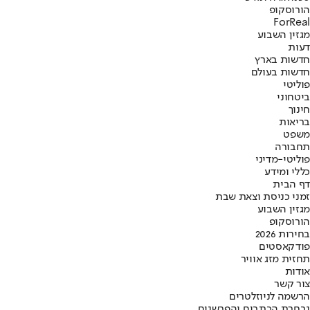
הורוסקופ
ForReal
מגזין השבוע
דעות
חדשות בארץ
חדשות בעולם
פוליטי
ביטחוני
חינוך
בריאות
משפט
תחבורה
פוליטי-מדיני
כללי ומידע
דף הבית
זמני כניסת וצאת שבת
מגזין השבוע
הורוסקופ
בחירות 2026
פודקאסטים
תחזית מזג אוויר
אודות
צור קשר
הרשמה לניוזלטרים
נבחרת הכתבים והפרשנים