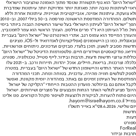
"ישראל היום" הוא גוף תקשורת שנוסד מתוך האמונה שהציבור הישראלי
ראוי לעיתונות טובה יותר, מאוזנת יותר ומדויקת יותר. עיתונות שמדברת
ולא צועקת. עיתונות אמינה, אובייקטיבית ועניינית. עיתונות אחרת וללא
תשלום. המהדורה המודפסת הראשונה פורסמה ב-30 ביולי 2007, וב-2010
הפך "ישראל היום" לעיתון הישראלי בעל שיעור החשיפה הגבוה ביותר בימי
חול. מו"ל העיתון היא ד"ר מרים אדלסון. העורך הראשי הוא עמר לחמנוביץ,
והעורך המייסד הוא עמוס רגב. אתרי האינטרנט של "ישראל היום" בעברית
ובאנגלית, כמו כן היישומונים (אפליקציות) לאנדרואיד ול-iOS, מציגים
חדשות מסביב לשעון, תוכן בלעדי, מבזקים ועדכונים, ניתוחים ופרשנויות,
וידיאו, פודקאסטים ושידורים חיים. פלטפורמות הדיגיטל של "ישראל היום"
כוללות ערוצי חדשות ודעות, תרבות ובידור, לייף סטייל, טכנולוגיה, ספורט,
כלכלה וצרכנות, בריאות, חיילים, אוכל, יהדות, תיירות ורכב. ב-2021 עלו
לאוויר האתר החדש והיישומון החדש של "ישראל היום" בעברית, במטרה
לספק לגולשים חוויה מהירה, עדכנית, בטוחה ונוחה. תכני המהדורה
המודפסת של העיתון זמינים גם באתר, במהדורה יומית מקוונת, ואפשר
לקבל אותם גם בניוזלטר. מועדון ההטבות הייחודי "הקליקה של ישראל
היום" מציע לגולשי האתר הנחות ומבצעים על מוצרים ושירותים. ישראל
היום פתוח להערות, לביקורת ולהצעות לשיפור מקהל הקוראים. פנו אלינו
במייל hayom@israelhayom.co.il.
יום שלישי, 28.4.2026
י"א באייר תשפ"ו
חדשות
דעות
ספורט
ForReal
תרבות ובידור