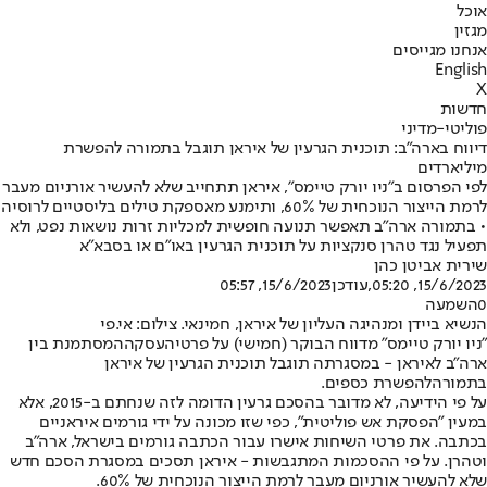
אוכל
מגזין
אנחנו מגייסים
English
X
חדשות
פוליטי-מדיני
דיווח בארה"ב: תוכנית הגרעין של איראן תוגבל בתמורה להפשרת
מיליארדים
לפי הפרסום ב"ניו יורק טיימס", איראן תתחייב שלא להעשיר אורניום מעבר
לרמת הייצור הנוכחית של 60%, ותימנע מאספקת טילים בליסטיים לרוסיה
• בתמורה ארה"ב תאפשר תנועה חופשית למכליות זרות נושאות נפט, ולא
תפעיל נגד טהרן סנקציות על תוכנית הגרעין באו"ם או בסבא"א
שירית אביטן כהן
15/6/2023, 05:20
,עודכן
15/6/2023, 05:57
0
השמעה
הנשיא ביידן ומנהיגה העליון של איראן, חמינאי. צילום: אי.פי
"ניו יורק טיימס" מדווח הבוקר (חמישי) על פרטי
העסקה
המסתמנת בין
ארה"ב לאיראן - במסגרתה תוגבל תוכנית הגרעין של איראן
בתמורה
להפשרת כספים
.
על פי הידיעה, לא מדובר בהסכם גרעין הדומה לזה שנחתם ב-2015, אלא
במעין "הפסקת אש פוליטית", כפי שזו מכונה על ידי גורמים איראניים
בכתבה. את פרטי השיחות אישרו עבור הכתבה גורמים בישראל, ארה"ב
וטהרן. על פי ההסכמות המתגבשות - איראן תסכים במסגרת הסכם חדש
שלא להעשיר אורניום מעבר לרמת הייצור הנוכחית של 60%.