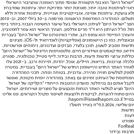
"ישראל היום" הוא גוף תקשורת שנוסד מתוך האמונה שהציבור הישראלי
ראוי לעיתונות טובה יותר, מאוזנת יותר ומדויקת יותר. עיתונות שמדברת
ולא צועקת. עיתונות אמינה, אובייקטיבית ועניינית. עיתונות אחרת וללא
תשלום. המהדורה המודפסת הראשונה פורסמה ב-30 ביולי 2007, וב-2010
הפך "ישראל היום" לעיתון הישראלי בעל שיעור החשיפה הגבוה ביותר בימי
חול. מו"ל העיתון היא ד"ר מרים אדלסון. העורך הראשי הוא עמר לחמנוביץ,
והעורך המייסד הוא עמוס רגב. אתרי האינטרנט של "ישראל היום" בעברית
ובאנגלית, כמו כן היישומונים (אפליקציות) לאנדרואיד ול-iOS, מציגים
חדשות מסביב לשעון, תוכן בלעדי, מבזקים ועדכונים, ניתוחים ופרשנויות,
וידיאו, פודקאסטים ושידורים חיים. פלטפורמות הדיגיטל של "ישראל היום"
כוללות ערוצי חדשות ודעות, תרבות ובידור, לייף סטייל, טכנולוגיה, ספורט,
כלכלה וצרכנות, בריאות, חיילים, אוכל, יהדות, תיירות ורכב. ב-2021 עלו
לאוויר האתר החדש והיישומון החדש של "ישראל היום" בעברית, במטרה
לספק לגולשים חוויה מהירה, עדכנית, בטוחה ונוחה. תכני המהדורה
המודפסת של העיתון זמינים גם באתר, במהדורה יומית מקוונת, ואפשר
לקבל אותם גם בניוזלטר. מועדון ההטבות הייחודי "הקליקה של ישראל
היום" מציע לגולשי האתר הנחות ומבצעים על מוצרים ושירותים. ישראל
היום פתוח להערות, לביקורת ולהצעות לשיפור מקהל הקוראים. פנו אלינו
במייל hayom@israelhayom.co.il.
יום שלישי, 5.5.2026
י"ח באייר תשפ"ו
חדשות
דעות
ספורט
ForReal
תרבות ובידור