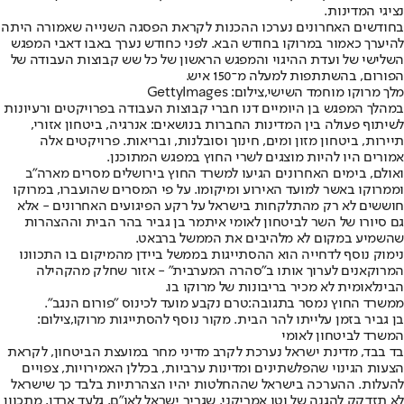
נציגי המדינות.
בחודשים האחרונים נערכו ההכנות לקראת הפסגה השנייה שאמורה היתה
להיערך כאמור במרוקו בחודש הבא. לפני כחודש נערך באבו דאבי המפגש
השלישי של ועדת ההיגוי והמפגש הראשון של כל שש קבוצות העבודה של
הפורום, בהשתתפות למעלה מ־150 איש.
מלך מרוקו מוחמד השישי,צילום: GettyImages
במהלך המפגש בן היומיים דנו חברי קבוצות העבודה בפרויקטים ורעיונות
לשיתוף פעולה בין המדינות החברות בנושאים: אנרגיה, ביטחון אזורי,
תיירות, ביטחון מזון ומים, חינוך וסובלנות, ובריאות. פרויקטים אלה
אמורים היו להיות מוצגים לשרי החוץ במפגש המתוכנן.
ואולם, בימים האחרונים הגיעו למשרד החוץ בירושלים מסרים מארה"ב
וממרוקו באשר למועד האירוע ומיקומו. על פי המסרים שהועברו, במרוקו
חוששים לא רק מהתלקחות בישראל על רקע הפיגועים האחרונים - אלא
גם סיורו של השר לביטחון לאומי איתמר בן גביר בהר הבית וההצהרות
שהשמיע במקום לא מלהיבים את הממשל ברבאט.
נימוק נוסף לדחייה הוא ההסתייגות בממשל ביידן מהמיקום בו התכוונו
המרוקאנים לערוך אותו ב"סהרה המערבית" - אזור שחלק מהקהילה
הבינלאומית לא מכיר בריבונות של מרוקו בו.
ממשרד החוץ נמסר בתגובה:
טרם נקבע מועד לכינוס ״פורום הנגב״.
בן גביר בזמן עלייתו להר הבית. מקור נוסף להסתייגות מרוקו,צילום:
המשרד לביטחון לאומי
בד בבד, מדינת ישראל נערכת לקרב מדיני מחר במועצת הביטחון, לקראת
הצעות הגינוי שהפלשתינים ומדינות ערביות, בכללן האמירויות, צפויים
להעלות. ההערכה בישראל שההחלטות יהיו הצהרתיות בלבד כך שישראל
לא תזדקק להגנה של וטו אמריקני. שגריר ישראל לאו"ם, גלעד ארדן, מתכוון