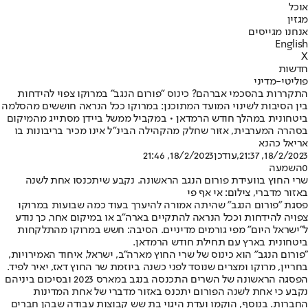
אוכל
מגזין
אנחנו מגייסים
English
X
חדשות
פוליטי-מדיני
התקררות בהסכמי אברהם? כינוס "פורום הנגב" במרוקו צפוי להידחות
בין הסיבות לשינוי המועד המתוכנן: במרוקו ככל הנראה חוששים מהסלמה
ביטחונית במהלך חודש הרמדאן • במקביל ממשל ביידן מסתייג מהמיקום
בסהרה המערבית, אזור שחלק מהקהילה הבינ"ל אינו מכיר בריבונות בו
אריאל כהנא
18/2/2023, 21:37
,עודכן
18/2/2023, 21:46
0
השמעה
שרי החוץ בוועידת פורום הנגב הראשונה. נקבע שיתכנסו אחת לשנה
באזור מדברי, צילום: אי אף פי
פסגת "פורום הנגב" שהיתה אמורה להיערך בעוד כמה שבועות במרוקו
צפויה להידחות וככל הנראה להתקיים בארה"ב או במיקום אחר, כך נודע
ל"ישראל היום" מפי גורמים מדיניים. הסיבה: חשש במרוקו מהתלקחות
ביטחונית בארץ עם תחילת חודש הרמדאן.
"פורום הנגב" הוא כינוס של שרי החוץ מארה"ב, ישראל, איחוד האמירויות,
בחריין, מרוקו ומצרים שנוסד לפני כשנה ביוזמת שר החוץ דאז, יאיר לפיד.
הפסגה הראשונה של השרים התכנסה בנגב במארס 2023 ובסיכום ביניהם
נקבע כי אחת לשנה הפורום יתכנס באזור מדברי של אחת המדינות
החברות. בנוסף, הוקמו ועדת היגוי בת שש קבוצות עבודה שבהן חברים