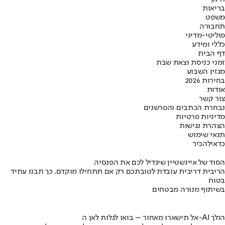
בריאות
משפט
תחבורה
פוליטי-מדיני
כללי ומידע
דף הבית
זמני כניסת וצאת שבת
מגזין השבוע
בחירות 2026
אודות
צור קשר
נבחרת הכתבים והפרשנים
מדיניות פרטיות
הצהרת נגישות
תנאי שימוש
כדאי
להכיר
הסוד של איינשטיין שיגדיל לכם את הפנסיה
הריבית דריבית עובדת לטובתכם רק אם תתחילו מוקדם. כך תבנו עתיד
בטוח
בשיתוף מנורה מבטחים
אל תישארו מאחור – בואו לגלות לאן ה-AI הולך