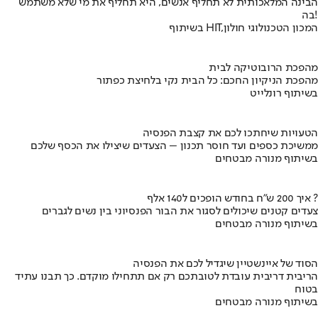
הבינה המלאכותית לא תחליף אנשים, היא תחליף את מי שלא משתמש
בה!
בשיתוף HIT,המכון הטכנולוגי חולון
מהפכת הרובוטיקה לבית
מהפכת הניקיון החכם: כל הבית נקי בלחיצת כפתור
בשיתוף רונלייט
הטעויות שיחתכו לכם את קצבת הפנסיה
ממשיכת כספים ועד חוסר תכנון – הצעדים שיצילו את הכסף שלכם
בשיתוף מנורה מבטחים
איך 200 ש"ח בחודש הופכים ל140 אלף ?
צעדים קטנים שיכולים לסגור את הבור הפנסיוני בין נשים לגברים
בשיתוף מנורה מבטחים
הסוד של איינשטיין שיגדיל לכם את הפנסיה
הריבית דריבית עובדת לטובתכם רק אם תתחילו מוקדם. כך תבנו עתיד
בטוח
בשיתוף מנורה מבטחים