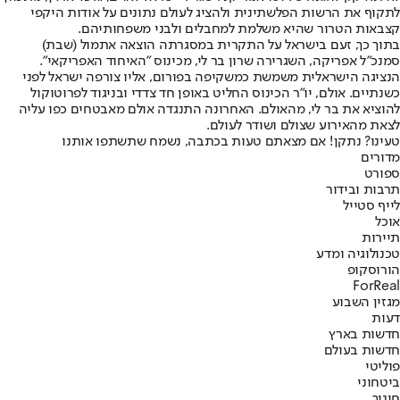
לתקוף את הרשות הפלשתינית ולהציג לעולם נתונים על אודות היקפי
קצבאות הטרור שהיא משלמת למחבלים ולבני משפחותיהם.
בתוך כך, זעם בישראל על התקרית במסגרתה הוצאה אתמול (שבת)
סמנכ"ל אפריקה, השגרירה שרון בר לי, מכינוס "האיחוד האפריקאי".
הנציגה הישראלית משמשת כמשקיפה בפורום, אליו צורפה ישראל לפני
כשנתיים. אולם, יו"ר הכינוס החליט באופן חד צדדי ובניגוד לפרוטוקול
להוציא את בר לי, מהאולם. האחרונה התנגדה אולם מאבטחים כפו עליה
לצאת מהאירוע שצולם ושודר לעולם.
טעינו? נתקן! אם מצאתם טעות בכתבה, נשמח שתשתפו אותנו
מדורים
ספורט
תרבות ובידור
לייף סטייל
אוכל
תיירות
טכנולוגיה ומדע
הורוסקופ
ForReal
מגזין השבוע
דעות
חדשות בארץ
חדשות בעולם
פוליטי
ביטחוני
חינוך