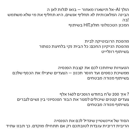
אל תישארו מאחור – בואו לגלות לאן ה-AI הולך
הבינה המלאכותית לא תחליף אנשים, היא תחליף את מי שלא משתמש
בה!
בשיתוף HIT,המכון הטכנולוגי חולון
מהפכת הרובוטיקה לבית
מהפכת הניקיון החכם: כל הבית נקי בלחיצת כפתור
בשיתוף רונלייט
הטעויות שיחתכו לכם את קצבת הפנסיה
ממשיכת כספים ועד חוסר תכנון – הצעדים שיצילו את הכסף שלכם
בשיתוף מנורה מבטחים
איך 200 ש"ח בחודש הופכים ל140 אלף ?
צעדים קטנים שיכולים לסגור את הבור הפנסיוני בין נשים לגברים
בשיתוף מנורה מבטחים
הסוד של איינשטיין שיגדיל לכם את הפנסיה
הריבית דריבית עובדת לטובתכם רק אם תתחילו מוקדם. כך תבנו עתיד