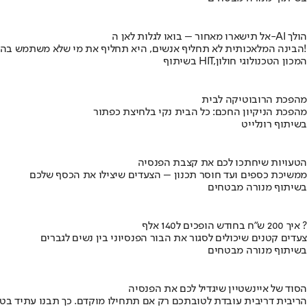
אל תישארו מאחור – בואו לגלות לאן ה-AI הולך
הבינה המלאכותית לא תחליף אנשים, היא תחליף את מי שלא משתמש בה!
בשיתוף HIT,המכון הטכנולוגי חולון
מהפכת הרובוטיקה לבית
מהפכת הניקיון החכם: כל הבית נקי בלחיצת כפתור
בשיתוף רונלייט
הטעויות שיחתכו לכם את קצבת הפנסיה
ממשיכת כספים ועד חוסר תכנון – הצעדים שיצילו את הכסף שלכם
בשיתוף מנורה מבטחים
איך 200 ש"ח בחודש הופכים ל140 אלף ?
צעדים קטנים שיכולים לסגור את הבור הפנסיוני בין נשים לגברים
בשיתוף מנורה מבטחים
הסוד של איינשטיין שיגדיל לכם את הפנסיה
הריבית דריבית עובדת לטובתכם רק אם תתחילו מוקדם. כך תבנו עתיד בט