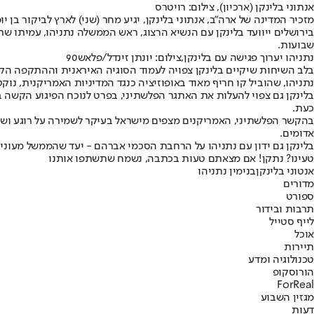
אנתוני בלינקן (ארכיון), צילום: רויטרס
מזכיר המדינה של ארה"ב, אנתוני בלינקן, יגיע מחר (שני) לארץ לביקור בן י
בירושלים ייוועד בלינקן עם הנשיא הרצוג, ראש הממשלה נתניהו, עמיתו שר 
שבועות.
נתניהו יערוך פגישה עם בלינקן,צילום: יונתן זינדל/פלאש90
בלב השיחות שיקיים בלינקן צפויה לעמוד הסוגיה האיראנית וההתקפה הק
נתניהו, שהוביל קו חריף מאוד באופוזיציה כנגד המדיניות האמריקנית, 
בלינקן גם צפוי להעלות את האתגר הפלשתיני, בפרט לנוכח הפיגוע הקשה בנ
כעת.
אדומים.
בלינקן גם ידון עם נתניהו על הרחבת הסכמי אברהם - יעד שהממשל מעוניי
טעינו? נתקן! אם מצאתם טעות בכתבה, נשמח שתשתפו אותנו
אנטוני בלינקן
בנימין נתניהו
מדורים
ספורט
תרבות ובידור
לייף סטייל
אוכל
תיירות
טכנולוגיה ומדע
הורוסקופ
ForReal
מגזין השבוע
דעות