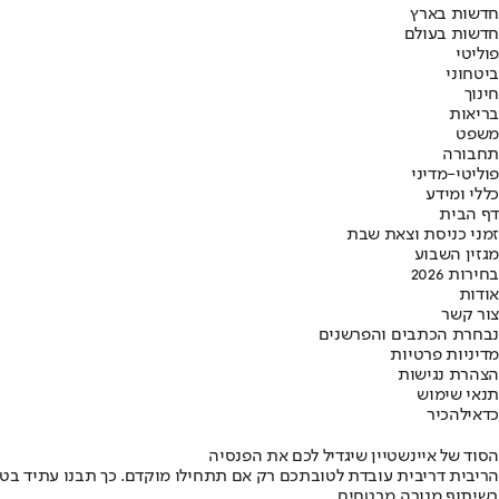
חדשות בארץ
חדשות בעולם
פוליטי
ביטחוני
חינוך
בריאות
משפט
תחבורה
פוליטי-מדיני
כללי ומידע
דף הבית
זמני כניסת וצאת שבת
מגזין השבוע
בחירות 2026
אודות
צור קשר
נבחרת הכתבים והפרשנים
מדיניות פרטיות
הצהרת נגישות
תנאי שימוש
כדאי
להכיר
הסוד של איינשטיין שיגדיל לכם את הפנסיה
הריבית דריבית עובדת לטובתכם רק אם תתחילו מוקדם. כך תבנו עתיד בט
בשיתוף מנורה מבטחים