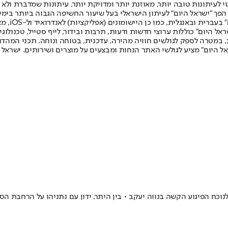
לעיתונות טובה יותר, מאוזנת יותר ומדויקת יותר. עיתונות שמדברת ולא צ
שלום. המהדורה המודפסת הראשונה פורסמה ב-30 ביולי 2007, וב-2010 הפך "ישראל היום" לעיתון הישראלי בעל שי
לחמנוביץ,
ל היום" כוללות ערוצי חדשות ודעות, תרבות ובידור, לייף סטייל, טכנולוגיה
ברית, במטרה לספק לגולשים חוויה מהירה, עדכנית, בטוחה ונוחה. תכני המה
ל היום" מציע לגולשי האתר הנחות ומבצעים על מוצרים ושירותים. ישראל 
וכח הפיגוע הקשה בנווה יעקב • בין היתר, ידון עם נתניהו על הרחבת ה