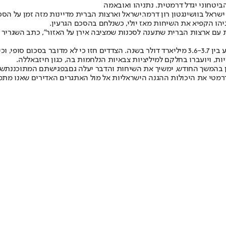
הביטחוני יגדל דרמטית. נתניהו ואובאמה
ראל בוושינגטון רון דרמר.
ישראל וארצות הברית מדיינות מזה זמן על הסכ
 עם ארצות הברית שתענה לסכנות שמציבה אירן על האזור", כתב השגריר ר
לפני הקפאת השיחות דובר בין הצדדים על חבילת סיוע חדשה שהיקפה ינוע בין 3.6-3.7 מיליארד דולר 
, ויועברו בחלקם למיליציות צבאיות הנלחמות בה, כגון חיזבאללה.
ון בהמשך החודש, ימשיך את השיחות והדבר יעלה גם
בפגישתם המתוכננת
של
מטי את היכולות ההגנה הישראליות אל מול האתגרים האדירים שאנו מתמוד