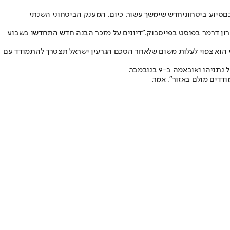
ם
סיוע ביטחוני
חדש שימשך עשור. כיום, המענק הביטחוני השנתי
ון דרמר בפוסט בפייסבוק.
"דיונים על מזכר הבנה חדש התחדשו בשבוע
בשנה. הצדדים חזו כי לא מדובר בסכום סופי, וכי הוא צפוי לעלות משום שלאחר הסכם הגרעין ישראל תצטרך להתמודד עם
 נתניהו ואובאמה ב-9 בנובמבר.
דים מולם באזור", אמר.