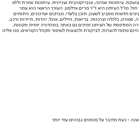
ועקת. עיתונות אמינה, אובייקטיבית ועניינית. עיתונות אחרת וללא
עור החשיפה הגבוה ביותר בימי חול. מו"ל העיתון היא ד"ר מרים אדלסון. העורך הראשי הוא עמר
 והעורך המייסד הוא עמוס רגב. אתרי האינטרנט של "ישראל היום" בעברית ובאנגלית, כמו כן היישומונים (אפליקציות) לאנדרואיד ול-iOS, מציגים חדשות מסביב לשעון, תוכן בלעדי, מבזקים ועדכונים, ניתוחים
, ספורט, כלכלה וצרכנות, בריאות, חיילים, אוכל, יהדות, תיירות ורכב.
דורה המודפסת של העיתון זמינים גם באתר, במהדורה יומית מקוונת,
היום פתוח להערות, לביקורת ולהצעות לשיפור מקהל הקוראים. פנו אלינו