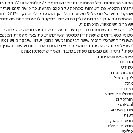
הסיוע הביטחוני יגדל דרמטית. נתניהו ואובאמה // צילום: אי.פי // הסיוע 
נתניהו הקפיא את השיחות במחאה על הסכם הגרעין, כך אישר היום שגריר יש
שמקבלת ישראל מגיע ל-3 מיליארד דולר, אך הוא עתיד להיפסק ב-2017. נתניהו הקפיא את השיחות מאז יולי, כשנלחם בהסכם הגרעין.
"ההסכם עם אירן נע קדימה ולכן גם ישראל, בתקווה לגבש מדיניות משותפת
שעבר בוושינגטון", הוא הוסיף.
סכומי כסף גדולים שישתחררו למשטר האייתולות, כתוצאה מהסרת הסנקציות
השגריר הישראלי הוסיף ששר הביטחון משה (בוגי) יעלון, שיבקר בוושינגט
"ישראל מקווה שהשיחות המואצות יביאו להסכם ארוך טווח שישפר באופן דר
טעינו? נתקן! אם מצאתם טעות בכתבה, נשמח שתשתפו אותנו
סיוע ביטחוני
שיחות
מדורים
ספורט
תרבות ובידור
לייף סטייל
אוכל
תיירות
טכנולוגיה ומדע
הורוסקופ
ForReal
מגזין השבוע
דעות
חדשות בארץ
חדשות בעולם
פוליטי