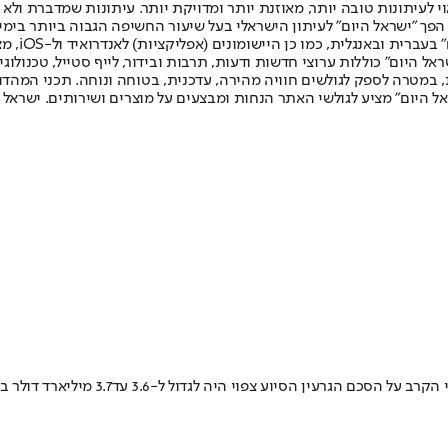
לעיתונות טובה יותר, מאוזנת יותר ומדויקת יותר. עיתונות שמדברת ולא צ
שלום. המהדורה המודפסת הראשונה פורסמה ב-30 ביולי 2007, וב-2010 הפך "ישראל היום" לעיתון הישראלי בעל שי
לחמנוביץ,
ל היום" כוללות ערוצי חדשות ודעות, תרבות ובידור, לייף סטייל, טכנולוגיה
ברית, במטרה לספק לגולשים חוויה מהירה, עדכנית, בטוחה ונוחה. תכני המה
ל היום" מציע לגולשי האתר הנחות ומבצעים על מוצרים ושירותים. ישראל 
ל ל-3.6 עד3.7 מיליארד דולר בשנה • כעת מדובר על סכומים גבוהים עוד יותר