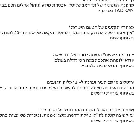
כך תחסכו בחשמל בלי להזיע
מהפכת האנרגיה של תדיראן: שליטה, אבטחת מידע וניהול אקלים חכם בבי
בשיתוף TADIRAN
מאחורי הקלעים של הטעם הישראלי
איך אסם הפכה את תקופת הצנע והמחסור הקשה של שנות ה-40 למותג לאומי?
בשיתוף אסם
אתם עוד לא שם? הטיסה למונדיאל כבר יצאה
יונדאי לוקחת אתכם לבמה הכי גדולה בעולם
בשיתוף יונדאי מבית כלמוביל
ירושלים 2040: העיר נערכת ל- 1.5 מליון תושבים
מנכ"לית העירייה מציגה תוכנית להשארת הצעירים ובניית עתיד הדור הבא
בשיתוף עיריית ירושלים
שופינג, אמנות ואוכל: המרכז המתחדש של מזרח י-ם
קפיצה קטנה לחו"ל: טיילת חדשה, מיצגי אמנות, וכיכרות משופצות בהשקעה של 100 מיליון ₪
בשיתוף עיריית ירושלים