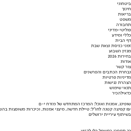
ביטחוני
חינוך
בריאות
משפט
תחבורה
פוליטי-מדיני
כללי ומידע
דף הבית
זמני כניסת וצאת שבת
מגזין השבוע
בחירות 2026
אודות
צור קשר
נבחרת הכתבים והפרשנים
מדיניות פרטיות
הצהרת נגישות
תנאי שימוש
כדאי
להכיר
שופינג, אמנות ואוכל: המרכז המתחדש של מזרח י-ם
קפיצה קטנה לחו"ל: טיילת חדשה, מיצגי אמנות, וכיכרות משופצות בהשקעה של 100 מיליון ₪
בשיתוף עיריית ירושלים