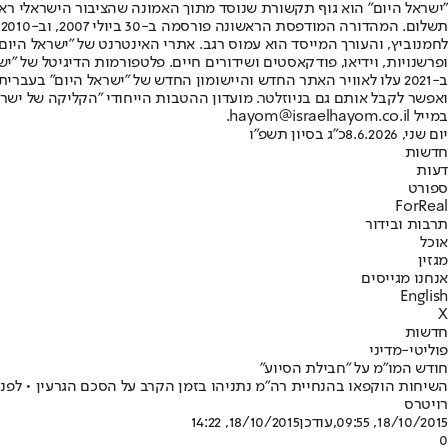
"ישראל היום" הוא גוף תקשורת שנוסד מתוך האמונה שהציבור הישראלי ראוי 
ת
ופרשנויות, וידיאו, פודקאסטים ושידורים חיים. פלטפורמות הדיגיטל של "ישרא
ב-2021 עלו לאוויר האתר החדש והיישומון החדש של "ישראל היום" בע
ואפשר לקבל אותם גם בניוזלטר. מועדון ההטבות הייחודי "הקליקה של ישרא
במייל hayom@israelhayom.co.il.
יום שני, 8.6.2026
כ"ג בסיון תשפ"ו
חדשות
דעות
ספורט
ForReal
תרבות ובידור
אוכל
מגזין
אנחנו מגייסים
English
X
חדשות
פוליטי-מדיני
חודש המו"מ על "חבילת הסיוע"
השיחות הוקפאו בהנחיית רה"מ נתניהו בזמן הקרב על הסכם הגרעין • לפני הקרב על הסכם הגרעין הסיוע צפוי היה לגדו
רויטרס
18/10/2015, 09:55
,עודכן
18/10/2015, 14:22
0