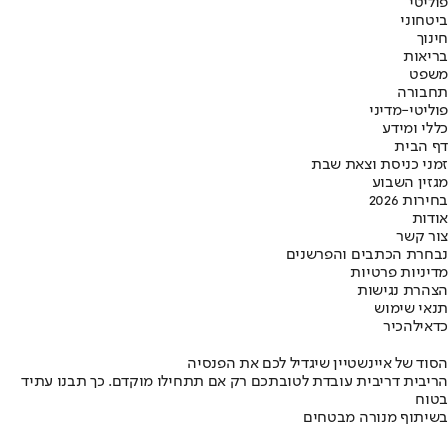
פוליטי
ביטחוני
חינוך
בריאות
משפט
תחבורה
פוליטי-מדיני
כללי ומידע
דף הבית
זמני כניסת וצאת שבת
מגזין השבוע
בחירות 2026
אודות
צור קשר
נבחרת הכתבים והפרשנים
מדיניות פרטיות
הצהרת נגישות
תנאי שימוש
כדאי
להכיר
הסוד של איינשטיין שיגדיל לכם את הפנסיה
הריבית דריבית עובדת לטובתכם רק אם תתחילו מוקדם. כך תבנו עתיד
בטוח
בשיתוף מנורה מבטחים