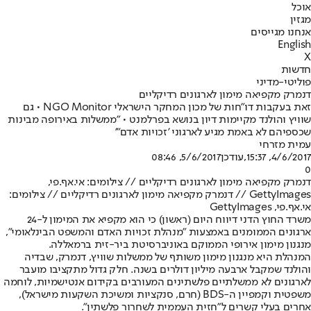
אוכל
מגזין
אנחנו מגייסים
English
X
חדשות
פוליטי-מדיני
דנמרק מקפיאה מימון לארגונים רדיקליים
זאת בעקבות דו"חות של מכון המחקר הישראלי NGO Monitor • גם
שוויץ והולנד מקיימות דיון בנושא בפרלמנט • "ממשלות באירופה מבינות
שכספיהם לא באמת מגיע לארגוני 'זכויות אדם"'
עמית מזרחי
4/6/2017, 15:37
,עודכן
5/6/2017, 08:46
0
דנמרק מקפיאה מימון לארגונים רדיקליים // צילומים: אי.אף.פי,
GettyImages // דנמרק מקפיאה מימון לארגונים רדיקליים // צילומים:
אי.אף.פי, GettyImages
משרד החוץ הדני דיווח היום (ראשון) כי הוא מקפיא את המימון ל-24
ארגונים הממומנים באמצעות "מנהלת זכויות האדם והמשפט הבינלאומי",
מנגנון מימון אירופי הממוקם באוניברסיטת ביר-זית ברמאללה.
המנהלת היא מנגנון מימון משותף של ממשלות שוויץ, דנמרק, שבדיה
והולנד שמקבל ארבעה מיליון דולרים בשנה. חלק גדול מתקציבו מועבר
לארגונים לא ממשלתיים פלשתינים המעורבים בקידום אנטישמיות, לוחמה
משפטית וקמפיין ה-BDS (חרם, סנקציות ומשיכת השקעות מישראל),
אחרים בעלי קשרים ל"חזית העממית לשחרור פלשתין".