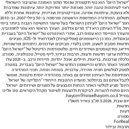
"ישראל היום" הוא גוף תקשורת שנוסד מתוך האמונה שהציבור הישראלי
ראוי לעיתונות טובה יותר, מאוזנת יותר ומדויקת יותר. עיתונות שמדברת
ולא צועקת. עיתונות אמינה, אובייקטיבית ועניינית. עיתונות אחרת וללא
תשלום. המהדורה המודפסת הראשונה פורסמה ב-30 ביולי 2007, וב-2010
הפך "ישראל היום" לעיתון הישראלי בעל שיעור החשיפה הגבוה ביותר בימי
חול. מו"ל העיתון היא ד"ר מרים אדלסון. העורך הראשי הוא עמר לחמנוביץ,
והעורך המייסד הוא עמוס רגב. אתרי האינטרנט של "ישראל היום" בעברית
ובאנגלית, כמו כן היישומונים (אפליקציות) לאנדרואיד ול-iOS, מציגים
חדשות מסביב לשעון, תוכן בלעדי, מבזקים ועדכונים, ניתוחים ופרשנויות,
וידיאו, פודקאסטים ושידורים חיים. פלטפורמות הדיגיטל של "ישראל היום"
כוללות ערוצי חדשות ודעות, תרבות ובידור, לייף סטייל, טכנולוגיה, ספורט,
כלכלה וצרכנות, בריאות, חיילים, אוכל, יהדות, תיירות ורכב. ב-2021 עלו
לאוויר האתר החדש והיישומון החדש של "ישראל היום" בעברית, במטרה
לספק לגולשים חוויה מהירה, עדכנית, בטוחה ונוחה. תכני המהדורה
המודפסת של העיתון זמינים גם באתר, במהדורה יומית מקוונת, ואפשר
לקבל אותם גם בניוזלטר. מועדון ההטבות הייחודי "הקליקה של ישראל
היום" מציע לגולשי האתר הנחות ומבצעים על מוצרים ושירותים. ישראל
היום פתוח להערות, לביקורת ולהצעות לשיפור מקהל הקוראים. פנו אלינו
במייל hayom@israelhayom.co.il.
יום שבת, 9.5.2026
כ"ב באייר תשפ"ו
חדשות
דעות
ספורט
ForReal
תרבות ובידור