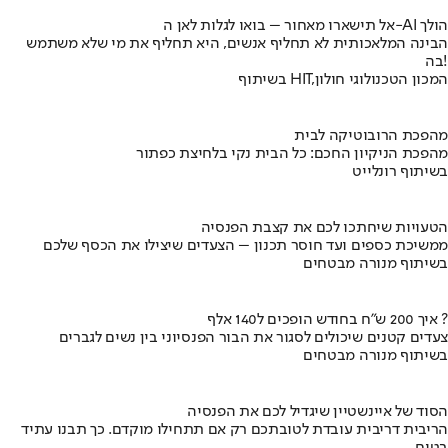
אל תישארו מאחור – בואו לגלות לאן ה-AI הולך
הבינה המלאכותית לא תחליף אנשים, היא תחליף את מי שלא משתמש
בה!
בשיתוף HIT,המכון הטכנולוגי חולון
מהפכת הרובוטיקה לבית
מהפכת הניקיון החכם: כל הבית נקי בלחיצת כפתור
בשיתוף רונלייט
הטעויות שיחתכו לכם את קצבת הפנסיה
ממשיכת כספים ועד חוסר תכנון – הצעדים שיצילו את הכסף שלכם
בשיתוף מנורה מבטחים
איך 200 ש"ח בחודש הופכים ל140 אלף ?
צעדים קטנים שיכולים לסגור את הבור הפנסיוני בין נשים לגברים
בשיתוף מנורה מבטחים
הסוד של איינשטיין שיגדיל לכם את הפנסיה
הריבית דריבית עובדת לטובתכם רק אם תתחילו מוקדם. כך תבנו עתיד