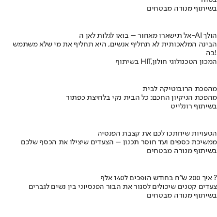
בטוח
בשיתוף מנורה מבטחים
אל תישארו מאחור – בואו לגלות לאן ה-AI הולך
הבינה המלאכותית לא תחליף אנשים, היא תחליף את מי שלא משתמש
בה!
בשיתוף HIT,המכון הטכנולוגי חולון
מהפכת הרובוטיקה לבית
מהפכת הניקיון החכם: כל הבית נקי בלחיצת כפתור
בשיתוף רונלייט
הטעויות שיחתכו לכם את קצבת הפנסיה
ממשיכת כספים ועד חוסר תכנון – הצעדים שיצילו את הכסף שלכם
בשיתוף מנורה מבטחים
איך 200 ש"ח בחודש הופכים ל140 אלף ?
צעדים קטנים שיכולים לסגור את הבור הפנסיוני בין נשים לגברים
בשיתוף מנורה מבטחים