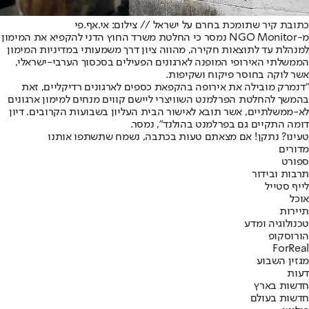
כתובת קיר שתומכת בחרם על ישראל // צילום: אי.אף.פי
מ-NGO Monitor נמסר כי החלטת משרד החוץ הדני להקפיא את המימון
למנהלת עד לתוצאות חקירה, מהווה ציון דרך משמעותי במדיניות המימון
הממשלתי האירופי המופנה לארגונים הפעילים בסכסוך הערבי-ישראלי,
אשר לוקה בחוסר פיקוח ושקיפות.
"דנמרק מובילה את אירופה בהקפאת כספים לארגונים רדיקליים, זאת
בהמשך להחלטת הפרלמנט השוויצרי ליישם קווים מנחים למימון ארגונים
לא-ממשלתיים, אשר תובא לאישור הבית העליון בשבועות הקרובים. דיון
דומה התקיים גם בפרלמנט בהולנד", נמסר.
טעינו? נתקן! אם מצאתם טעות בכתבה, נשמח שתשתפו אותנו
מדורים
ספורט
תרבות ובידור
לייף סטייל
אוכל
תיירות
טכנולוגיה ומדע
הורוסקופ
ForReal
מגזין השבוע
דעות
חדשות בארץ
חדשות בעולם