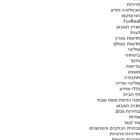
תיירות
טכנולוגיה ומדע
הורוסקופ
ForReal
מגזין השבוע
דעות
חדשות בארץ
חדשות בעולם
פוליטי
ביטחוני
חינוך
בריאות
משפט
תחבורה
פוליטי-מדיני
כללי ומידע
דף הבית
זמני כניסת וצאת שבת
מגזין השבוע
בחירות 2026
אודות
צור קשר
נבחרת הכתבים והפרשנים
מדיניות פרטיות
הצהרת נגישות