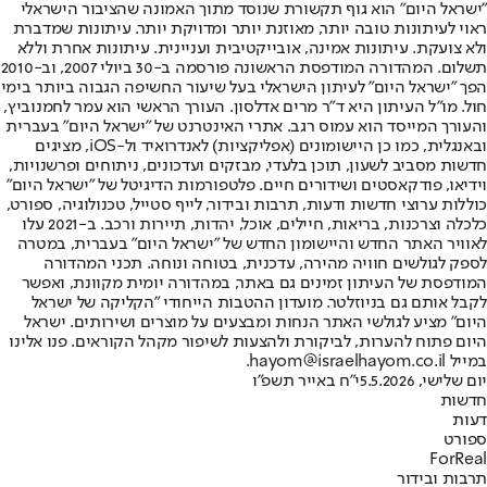
"ישראל היום" הוא גוף תקשורת שנוסד מתוך האמונה שהציבור הישראלי
ראוי לעיתונות טובה יותר, מאוזנת יותר ומדויקת יותר. עיתונות שמדברת
ולא צועקת. עיתונות אמינה, אובייקטיבית ועניינית. עיתונות אחרת וללא
תשלום. המהדורה המודפסת הראשונה פורסמה ב-30 ביולי 2007, וב-2010
הפך "ישראל היום" לעיתון הישראלי בעל שיעור החשיפה הגבוה ביותר בימי
חול. מו"ל העיתון היא ד"ר מרים אדלסון. העורך הראשי הוא עמר לחמנוביץ,
והעורך המייסד הוא עמוס רגב. אתרי האינטרנט של "ישראל היום" בעברית
ובאנגלית, כמו כן היישומונים (אפליקציות) לאנדרואיד ול-iOS, מציגים
חדשות מסביב לשעון, תוכן בלעדי, מבזקים ועדכונים, ניתוחים ופרשנויות,
וידיאו, פודקאסטים ושידורים חיים. פלטפורמות הדיגיטל של "ישראל היום"
כוללות ערוצי חדשות ודעות, תרבות ובידור, לייף סטייל, טכנולוגיה, ספורט,
כלכלה וצרכנות, בריאות, חיילים, אוכל, יהדות, תיירות ורכב. ב-2021 עלו
לאוויר האתר החדש והיישומון החדש של "ישראל היום" בעברית, במטרה
לספק לגולשים חוויה מהירה, עדכנית, בטוחה ונוחה. תכני המהדורה
המודפסת של העיתון זמינים גם באתר, במהדורה יומית מקוונת, ואפשר
לקבל אותם גם בניוזלטר. מועדון ההטבות הייחודי "הקליקה של ישראל
היום" מציע לגולשי האתר הנחות ומבצעים על מוצרים ושירותים. ישראל
היום פתוח להערות, לביקורת ולהצעות לשיפור מקהל הקוראים. פנו אלינו
במייל hayom@israelhayom.co.il.
יום שלישי, 5.5.2026
י"ח באייר תשפ"ו
חדשות
דעות
ספורט
ForReal
תרבות ובידור