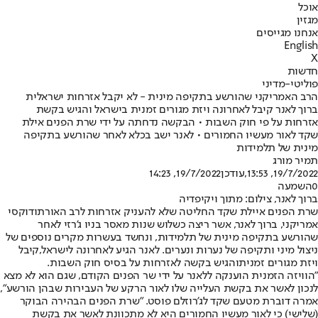
אוכל
מגזין
אנחנו מגייסים
English
X
חדשות
פוליטי-מדיני
הרב האמריקני שהורשע בתקיפה מינית - לא יקבל אזרחות ישראלית
ברוך לאנר קיבל לאחרונה ויזת מגורים זמנית בישראל והגיש בקשת
אזרחות על פי חוק השבות • הבקשה נדחתה על ידי שרת הפנים אילת
שקד לאור מעשיו החמורים • לאנר ישב בכלא לאחר שהורשע בתקיפה
מינית של תלמידות
תמיר מורג
19/7/2022, 13:53
,עודכן
19/7/2022, 14:23
0
השמעה
ברוך לאנר, צילום: מתוך ויקיפדיה
שרת הפנים איילת שקד החליטה שלא להעניק אזרחות לרב האורתודוקסי
אמריקני, ברוך לאנר, אשר ריצה כשלוש שנות מאסר בניו ג'רזי לאחר
שהורשע בתקיפה מינית של תלמידות, ונחשד בעשרות מקרים נוספים של
ניצול מיני ותקיפה של נערות ונערים. לאנר הגיע לאחרונה לישראל,
קיבל
ויזת מגורים זמנית
והגיש בקשה לאזרחות על בסיס חוק השבות.
"הוויזה הזמנית הוענקה ללאנר על ידי שר הפנים הקודם, שגם הוא לא מצא
לנכון לאשר את בקשת העלייה שלו לאור הרקע של העבירות שבהן הורשע",
אמרה דוברת מטעם שקד לג'רוזלם פוסט. "שרת הפנים הבהירה הבוקר
(שלישי) כי לאור מעשיו החמורים היא לא מתכוונת לאשר את בקשת