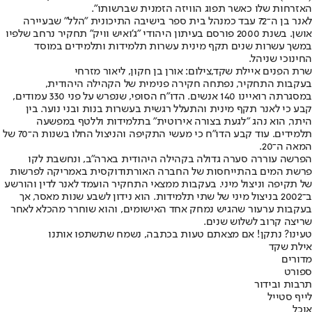
האזרחות שלו כאשר תפוג הוויזה הזמנית שברשותו".
לאנר בן ה־72 עבד כמנהל בית ספר בישיבה התיכונית "הלל" שבעיירה
אושן. בשנת 2000 פורסם בעיתון היהודי "ג'ואיש וויק" תחקיר נרחב שלפיו
במשך עשרות שנים תקף מינית עשרות תלמידות ותלמידים במוסד
החינוכי שניהל.
שרת הפנים איילת שקד,צילום: אורן בן חקון, ליאור מזרחי
בעקבות התחקיר, נפתחה חקירה פנימית של הקהילה היהודית,
במסגרתה רואיינו 140 אנשים. הדו"ח הסופי, שנפרש על פני 330 עמודים,
קבע כי לאנר תקף מינית והתעלל רגשית בעשרות בנות ובני נוער. בין
היתר, הוא נהג "לגעת בצורה אירוטית" בתלמידות וללטף במפשעה
תלמידים. עוד קבע הדו"ח כי מעשי התקיפה והניצול החלו בשנות ה־70 של
המאה ה־20.
הפרשה עוררה סערה גדולה בקהילה היהודית בארה"ב, ונחשבת לקו
פרשת המים בהתייחסות של החברה האורתודוקסית באמריקה לפרשות
של תקיפה וניצול מיני. בעקבות ממצאי התחקיר הועמד לאנר לדין והורשע
ב־2002 בניצול מיני של שתי תלמידות. הוא נידון לשבע שנות מאסר, אך
בעקבות ערעור שהגיש נמחק אחד האישומים, והוא שוחרר מהכלא לאחר
שריצה קרוב לשלוש שנים.
טעינו? נתקן! אם מצאתם טעות בכתבה, נשמח שתשתפו אותנו
אילת שקד
מדורים
ספורט
תרבות ובידור
לייף סטייל
אוכל