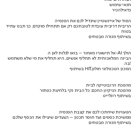
תנאי שימוש
כדאי
להכיר
הסוד של איינשטיין שיגדיל לכם את הפנסיה
הריבית דריבית עובדת לטובתכם רק אם תתחילו מוקדם. כך תבנו עתיד
בטוח
בשיתוף מנורה מבטחים
אל תישארו מאחור – בואו לגלות לאן ה-AI הולך
הבינה המלאכותית לא תחליף אנשים, היא תחליף את מי שלא משתמש
בה!
בשיתוף HIT,המכון הטכנולוגי חולון
מהפכת הרובוטיקה לבית
מהפכת הניקיון החכם: כל הבית נקי בלחיצת כפתור
בשיתוף רונלייט
הטעויות שיחתכו לכם את קצבת הפנסיה
ממשיכת כספים ועד חוסר תכנון – הצעדים שיצילו את הכסף שלכם
בשיתוף מנורה מבטחים