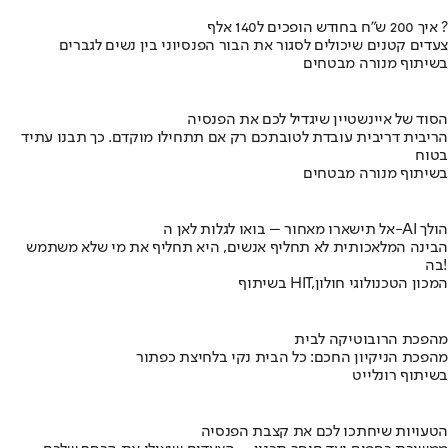
איך 200 ש"ח בחודש הופכים ל140 אלף ?
צעדים קטנים שיכולים לסגור את הבור הפנסיוני בין נשים לגברים
בשיתוף מנורה מבטחים
הסוד של איינשטיין שיגדיל לכם את הפנסיה
הריבית דריבית עובדת לטובתכם רק אם תתחילו מוקדם. כך תבנו עתיד
בטוח
בשיתוף מנורה מבטחים
אל תישארו מאחור – בואו לגלות לאן ה-AI הולך
הבינה המלאכותית לא תחליף אנשים, היא תחליף את מי שלא משתמש
בה!
בשיתוף HIT,המכון הטכנולוגי חולון
מהפכת הרובוטיקה לבית
מהפכת הניקיון החכם: כל הבית נקי בלחיצת כפתור
בשיתוף רונלייט
הטעויות שיחתכו לכם את קצבת הפנסיה