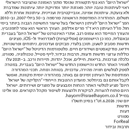
"ישראל היום" הוא גוף תקשורת שנוסד מתוך האמונה שהציבור הישראלי
ראוי לעיתונות טובה יותר, מאוזנת יותר ומדויקת יותר. עיתונות שמדברת
ולא צועקת. עיתונות אמינה, אובייקטיבית ועניינית. עיתונות אחרת וללא
תשלום. המהדורה המודפסת הראשונה פורסמה ב-30 ביולי 2007, וב-2010
הפך "ישראל היום" לעיתון הישראלי בעל שיעור החשיפה הגבוה ביותר בימי
חול. מו"ל העיתון היא ד"ר מרים אדלסון. העורך הראשי הוא עמר לחמנוביץ,
והעורך המייסד הוא עמוס רגב. אתרי האינטרנט של "ישראל היום" בעברית
ובאנגלית, כמו כן היישומונים (אפליקציות) לאנדרואיד ול-iOS, מציגים
חדשות מסביב לשעון, תוכן בלעדי, מבזקים ועדכונים, ניתוחים ופרשנויות,
וידיאו, פודקאסטים ושידורים חיים. פלטפורמות הדיגיטל של "ישראל היום"
כוללות ערוצי חדשות ודעות, תרבות ובידור, לייף סטייל, טכנולוגיה, ספורט,
כלכלה וצרכנות, בריאות, חיילים, אוכל, יהדות, תיירות ורכב. ב-2021 עלו
לאוויר האתר החדש והיישומון החדש של "ישראל היום" בעברית, במטרה
לספק לגולשים חוויה מהירה, עדכנית, בטוחה ונוחה. תכני המהדורה
המודפסת של העיתון זמינים גם באתר, במהדורה יומית מקוונת, ואפשר
לקבל אותם גם בניוזלטר. מועדון ההטבות הייחודי "הקליקה של ישראל
היום" מציע לגולשי האתר הנחות ומבצעים על מוצרים ושירותים. ישראל
היום פתוח להערות, לביקורת ולהצעות לשיפור מקהל הקוראים. פנו אלינו
במייל hayom@israelhayom.co.il.
יום שני, 1.6.2026
ט"ז בסיון תשפ"ו
חדשות
דעות
ספורט
ForReal
תרבות ובידור