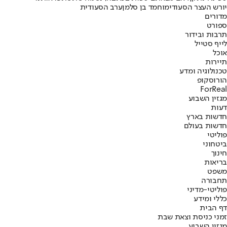
יורש העצר הסעודי
מוחמד בן סלמן
ערב הסעודית
מדורים
ספורט
תרבות ובידור
לייף סטייל
אוכל
תיירות
טכנולוגיה ומדע
הורוסקופ
ForReal
מגזין השבוע
דעות
חדשות בארץ
חדשות בעולם
פוליטי
ביטחוני
חינוך
בריאות
משפט
תחבורה
פוליטי-מדיני
כללי ומידע
דף הבית
זמני כניסת וצאת שבת
מגזין השבוע