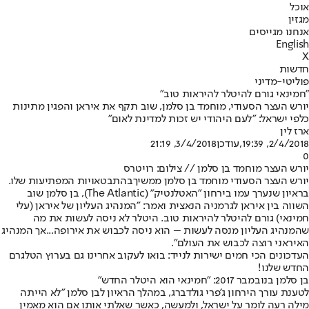
אוכל
מגזין
אנחנו מגייסים
English
X
חדשות
פוליטי-מדיני
"חמינאי גורם להיטלר להיראות טוב"
יורש העצר הסעודי, מוחמד בן סלמן, שוב תקף את איראן והפגין מתינות
כלפי ישראל: "לעם היהודי יש זכות למדינת לאום"
ארז לין
2/4/2018, 19:39
,עודכן
3/4/2018, 21:19
0
יורש העצר מוחמד בן סלמן // צילום: רויטרס
יורש העצר הסעודי מוחמד בן סלמן ממשיך
בהתבטאויות המפתיעות שלו
.
בראיון שנערך עמו בירחון "האטלנטיק" (The Atlantic), בן סלמן שוב
השווה בין איראן לגרמניה הנאצית ואמר: "המנהיג העליון של איראן (עלי
חמינאי) גורם להיטלר להיראות טוב. היטלר לא ניסה לעשות את מה
שהמנהיג העליון מנסה לעשות – הוא ניסה לכבוש את אירופה...אך המנהיג
האיראני רוצה לכבוש את העולם".
העדכונים הכי חמים ישירות לנייד: בואו לעקוב אחרינו גם בערוץ הטלגרם
החדש שלנו
!
בן סלמן בנובמבר 2017: "חמינאי הוא היטלר החדש"
לטענת עורך הירחון ג'פרי גולדברג, במהלך הראיון לבן סלמן "לא הייתה
מילה רעה לומר על ישראל, ולמעשה, כאשר שאלתי אותו אם הוא מאמין