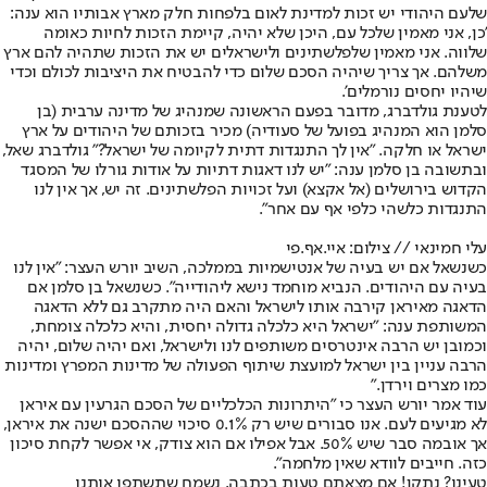
שלעם היהודי יש זכות למדינת לאום בלפחות חלק מארץ אבותיו הוא ענה:
'כן, אני מאמין שלכל עם, היכן שלא יהיה, קיימת הזכות לחיות כאומה
שלווה. אני מאמין שלפלשתינים ולישראלים יש את הזכות שתהיה להם ארץ
משלהם. אך צריך שיהיה הסכם שלום כדי להבטיח את היציבות לכולם וכדי
שיהיו יחסים נורמלים’.
לטענת גולדברג, מדובר בפעם הראשונה שמנהיג של מדינה ערבית (בן
סלמן הוא המנהיג בפועל של סעודיה) מכיר בזכותם של היהודים על ארץ
ישראל או חלקה. "אין לך התנגדות דתית לקיומה של ישראל?" גולדברג שאל,
ובתשובה בן סלמן ענה: "יש לנו דאגות דתיות על אודות גורלו של המסגד
הקדוש בירושלים (אל אקצא) ועל זכויות הפלשתינים. זה יש, אך אין לנו
התנגדות כלשהי כלפי אף עם אחר".
עלי חמינאי // צילום: איי.אף.פי
כשנשאל אם יש בעיה של אנטישמיות בממלכה, השיב יורש העצר: "אין לנו
בעיה עם היהודים. הנביא מוחמד נישא ליהודייה". כשנשאל בן סלמן אם
הדאגה מאיראן קירבה אותו לישראל והאם היה מתקרב גם ללא הדאגה
המשותפת ענה: "ישראל היא כלכלה גדולה יחסית, והיא כלכלה צומחת,
וכמובן יש הרבה אינטרסים משותפים לנו ולישראל, ואם יהיה שלום, יהיה
הרבה עניין בין ישראל למועצת שיתוף הפעולה של מדינות המפרץ ומדינות
כמו מצרים וירדן."
עוד אמר יורש העצר כי "היתרונות הכלכליים של הסכם הגרעין עם איראן
לא מגיעים לעם. אנו סבורים שיש רק 0.1% סיכוי שההסכם ישנה את איראן,
אך אובמה סבר שיש 50%. אבל אפילו אם הוא צודק, אי אפשר לקחת סיכון
כזה. חייבים לוודא שאין מלחמה".
טעינו? נתקן! אם מצאתם טעות בכתבה, נשמח שתשתפו אותנו