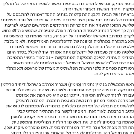
ביטוי מזוקק וגבישי לתפיסתו הבסיסית באשר לאופיו הרצוי של כל תהליך
מיקוח, ויהיה הקשרו האזורי אשר יהיה.
בראייתו של הבית הלבן,
ההתקדמות בנתיב ההסדר
אמורה להתבסס על
מסכת של צעדים בוני אמון מצד הצדדים עצמם, או מצידו של גורם מעצמתי
שלישי, המוכן להעניק את הסוכריות והחיזוקים הנדרשים להביא לפריצת
דרך. כך ייסלל הנתיב לעסקת החבילה האולטימטיבית, שהנשיא ה־45 נחוש
לקדם במרחב הישראלי־פלשתיני. על רקע זה, ברור שהמדובר בהמשכיות
ולא בתמורה במהלכיה וכיוונה של הדיפלומטיה האמריקנית, ולא זו בלבד,
אלא שדבריו של הבית הלבן כללו גם אשרור ברור וחד־משמעי לעמדתו
שלפיה סוגיית מעמדה של ירושלים אינה אמורה עוד להיכלל בסדר היום
המדיני העתידי. לפיכך, המסקנה המתבקשת - גם לאור ביטויי התמיכה
הנחרצת של "כל אנשי הנשיא" בישראל - היא שלפנינו לא יותר מאשר
רטוריקה מפויסת כלפי הרשות הפלשתינית מצידו של טראמפ ולא מהלך
אסטרטגי מרחיק לכת.
ראש הממשלה בנימין נתניהו (מימין) ושגריר ארה"ב בישראל, דיוויד פרידמן
רטוריקה זו נועדה לרכך את עמדותיה ולשכנעה שיהיה זה משתלם וכדאי
עבורה לחזור לשולחן המיקוח. ייתכן גם שהיא משקפת את אמונתו
שבמחנה הסוני המתון התגבשה מעטפת תומכת, המוכנה להעניק
לפלשתינים חבילה של תמריצים כלכליים בתמורה להסכמתם לנטוש את
נתיב הסרבנות. לאור זאת, הניסיון לקשר בין התהליך המדיני לבין
ההתפתחויות האחרונות שהתרחשו בזירה הפנים־אמריקנית, ולטעון
שהמדובר בניסיון להסיט את האש מן הקלחת הפוליטית והמשפטית
הרותחת מבית אל עבר הזירה המזרח־תיכונית, הינו מופרך מעיקרו. שכן,
גם אם מייקל כהן, פרקליטו לשעבר של טראמפ, אכן פעל כקבלן ביצוע