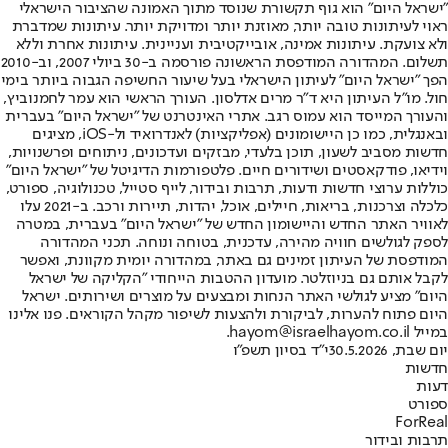
"ישראל היום" הוא גוף תקשורת שנוסד מתוך האמונה שהציבור הישראלי
ראוי לעיתונות טובה יותר, מאוזנת יותר ומדויקת יותר. עיתונות שמדברת
ולא צועקת. עיתונות אמינה, אובייקטיבית ועניינית. עיתונות אחרת וללא
תשלום. המהדורה המודפסת הראשונה פורסמה ב-30 ביולי 2007, וב-2010
הפך "ישראל היום" לעיתון הישראלי בעל שיעור החשיפה הגבוה ביותר בימי
חול. מו"ל העיתון היא ד"ר מרים אדלסון. העורך הראשי הוא עמר לחמנוביץ,
והעורך המייסד הוא עמוס רגב. אתרי האינטרנט של "ישראל היום" בעברית
ובאנגלית, כמו כן היישומונים (אפליקציות) לאנדרואיד ול-iOS, מציגים
חדשות מסביב לשעון, תוכן בלעדי, מבזקים ועדכונים, ניתוחים ופרשנויות,
וידיאו, פודקאסטים ושידורים חיים. פלטפורמות הדיגיטל של "ישראל היום"
כוללות ערוצי חדשות ודעות, תרבות ובידור, לייף סטייל, טכנולוגיה, ספורט,
כלכלה וצרכנות, בריאות, חיילים, אוכל, יהדות, תיירות ורכב. ב-2021 עלו
לאוויר האתר החדש והיישומון החדש של "ישראל היום" בעברית, במטרה
לספק לגולשים חוויה מהירה, עדכנית, בטוחה ונוחה. תכני המהדורה
המודפסת של העיתון זמינים גם באתר, במהדורה יומית מקוונת, ואפשר
לקבל אותם גם בניוזלטר. מועדון ההטבות הייחודי "הקליקה של ישראל
היום" מציע לגולשי האתר הנחות ומבצעים על מוצרים ושירותים. ישראל
היום פתוח להערות, לביקורת ולהצעות לשיפור מקהל הקוראים. פנו אלינו
במייל hayom@israelhayom.co.il.
יום שבת, 30.5.2026
י"ד בסיון תשפ"ו
חדשות
דעות
ספורט
ForReal
תרבות ובידור