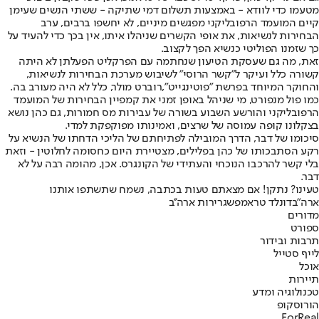
מטעמו כדי לוודא - באמצעות תשלום דמי שתיקה - ששתי הנשים שעימן
קיים המועמד הרפובליקני מפגשים מיניים, לא יחשפו ברבים, ערב
הבחירות לנשיאות, את אופי הקשרים שניהלו איתו, אין בכך כדי להעיד על
כך שזמנו הפוליטי כנשיא הפך לקצוב.
זאת, מה גם שעסקת הטיעון שנחתמה עם הפרקליט הפעלתן לא היתה
קשורה כלל ועיקר ל"קשר הרוסי" לשיבוש מערכת הבחירות לנשיאות,
והחוקר המיוחד בפרשת "פוטינגייט",
רוברט מולר
, כלל לא היה מעורב בה.
כמו פול מנפורט, מי שניהל באופן זמני את קמפיין הבחירות של המועמד
הרפובליקני והורשע השבוע בשורה של עבירות מס חמורות, גם כהן נושא
בצקלונו קופה עמוסה של שרצים, ואמינותו מפוקפקת למדי.
סיכומו של דבר, הדרך המובילה לפתיחתם של הליכי הדחתו של הנשיא על
רקע הסתבכותו של כהן בפלילים, מצטיירת היום כחסומה לחלוטין - וזאת
בלי קשר להרכבו הנוכחי והעתידי של הקונגרס. אכן, מהומה רבה על לא
דבר.
טעינו? נתקן! אם מצאתם טעות בכתבה, נשמח שתשתפו אותנו
ארה"ב
דונלד טראמפ
שגרירות ארה''ב
מדורים
ספורט
תרבות ובידור
לייף סטייל
אוכל
תיירות
טכנולוגיה ומדע
הורוסקופ
ForReal