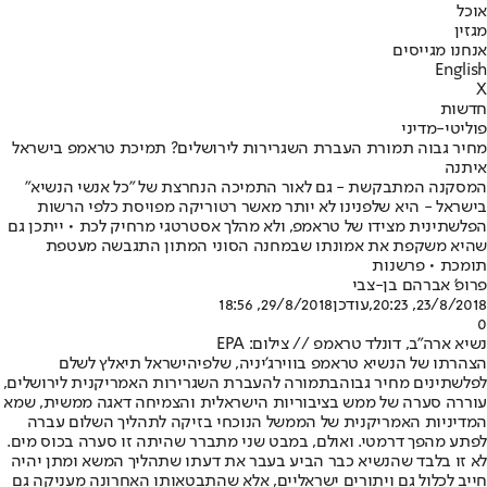
אוכל
מגזין
אנחנו מגייסים
English
X
חדשות
פוליטי-מדיני
מחיר גבוה תמורת העברת השגרירות לירושלים? תמיכת טראמפ בישראל
איתנה
המסקנה המתבקשת - גם לאור התמיכה הנחרצת של "כל אנשי הנשיא"
בישראל - היא שלפנינו לא יותר מאשר רטוריקה מפויסת כלפי הרשות
הפלשתינית מצידו של טראמפ, ולא מהלך אסטרטגי מרחיק לכת • ייתכן גם
שהיא משקפת את אמונתו שבמחנה הסוני המתון התגבשה מעטפת
תומכת • פרשנות
פרופ' אברהם בן-צבי
23/8/2018, 20:23
,עודכן
29/8/2018, 18:56
0
נשיא ארה"ב, דונלד טראמפ // צילום: EPA
הצהרתו של הנשיא טראמפ בווירג'יניה, שלפיה
ישראל תיאלץ לשלם
לפלשתינים מחיר גבוה
בתמורה להעברת השגרירות האמריקנית לירושלים,
עוררה סערה של ממש בציבוריות הישראלית והצמיחה דאגה ממשית, שמא
המדיניות האמריקנית של הממשל הנוכחי בזיקה לתהליך השלום עברה
לפתע מהפך דרמטי. ואולם, במבט שני מתברר שהיתה זו סערה בכוס מים.
לא זו בלבד שהנשיא כבר הביע בעבר את דעתו שתהליך המשא ומתן יהיה
חייב לכלול גם ויתורים ישראליים, אלא שהתבטאותו האחרונה מעניקה גם