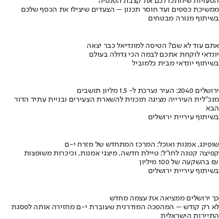
הטעויות שיחתכו לכם את קצבת הפנסיה
ממשיכת כספים ועד חוסר תכנון – הצעדים שיצילו את הכסף שלכם
בשיתוף מנורה מבטחים
אתם עוד לא שם? הטיסה למונדיאל כבר יצאה
יונדאי לוקחת אתכם לבמה הכי גדולה בעולם
בשיתוף יונדאי מבית כלמוביל
ירושלים 2040: העיר נערכת ל- 1.5 מליון תושבים
מנכ"לית העירייה מציגה תוכנית להשארת הצעירים ובניית עתיד הדור
הבא
בשיתוף עיריית ירושלים
שופינג, אמנות ואוכל: המרכז המתחדש של מזרח י-ם
קפיצה קטנה לחו"ל: טיילת חדשה, מיצגי אמנות, וכיכרות משופצות
בהשקעה של 100 מיליון ₪
בשיתוף עיריית ירושלים
כך ירושלים ממציאה את עצמה מחדש
לא רק קודש – המהפכה המודרנית שעוברת י-ם מחזירה אותה לפסגת
התיירות הישראלית