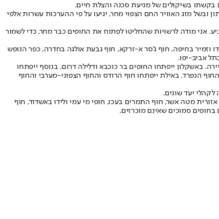
 בקשתו בשיקולים של מניעת סכנה והצלת חיים.
הבוחר הוא יום שבתון ובשל מזג האוויר החם הצפוי מחר, יגיעו על פי ההערכות עשרות אלפי
ע. אני מודה לרשויות שהחליטו לפתוח את החופים כבר מחר, כדי לשמור
ו וזמיר בחיפה, חוף ג'סר א-זרקא, חוף גבעת אולגה בחדרה, כפר הנופש
תל אביב-יפו.
יירה. באשקלון ייפתחו החופים בר כוכבא ודלילה דרום. בנוסף ייפתחו
ר והחוף הנפרד. באילת ייפתחו חוף הרודס והחוף הצפוני-מערבי והחוף
לקהלי יעד שונים.
ורית מטה אשר, חוף התמרים בעכו, חופי מי עמי ולידו באשדוד, חוף
ם בחופים סמוכים שאינם מוכרזים.