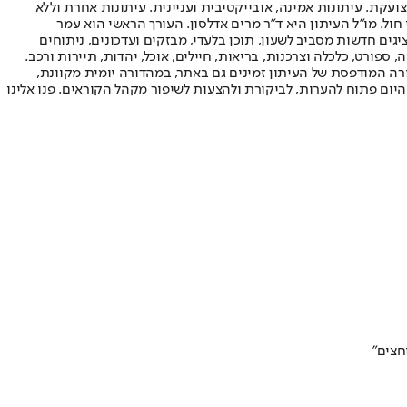
ועקת. עיתונות אמינה, אובייקטיבית ועניינית. עיתונות אחרת וללא
עור החשיפה הגבוה ביותר בימי חול. מו"ל העיתון היא ד"ר מרים אדלסון. העורך הראשי הוא עמר
 והעורך המייסד הוא עמוס רגב. אתרי האינטרנט של "ישראל היום" בעברית ובאנגלית, כמו כן היישומונים (אפליקציות) לאנדרואיד ול-iOS, מציגים חדשות מסביב לשעון, תוכן בלעדי, מבזקים ועדכונים, ניתוחים
, ספורט, כלכלה וצרכנות, בריאות, חיילים, אוכל, יהדות, תיירות ורכב.
דורה המודפסת של העיתון זמינים גם באתר, במהדורה יומית מקוונת,
היום פתוח להערות, לביקורת ולהצעות לשיפור מקהל הקוראים. פנו אלינו
חצים"