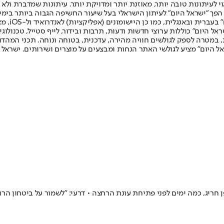
לעיתונות טובה יותר, מאוזנת יותר ומדויקת יותר. עיתונות שמדברת ולא צ
שלום. המהדורה המודפסת הראשונה פורסמה ב-30 ביולי 2007, וב-2010 הפך "ישראל היום" לעיתון הישראלי בעל שי
לחמנוביץ,
ל היום" כוללות ערוצי חדשות ודעות, תרבות ובידור, לייף סטייל, טכנולוגיה
ברית, במטרה לספק לגולשים חוויה מהירה, עדכנית, בטוחה ונוחה. תכני המה
ל היום" מציע לגולשי האתר הנחות ומבצעים על מוצרים ושירותים. ישראל 
ריג, כמה ימים לפני פתיחת עונת הרחצה • דרעי: "לשמור על ביטחון הרו