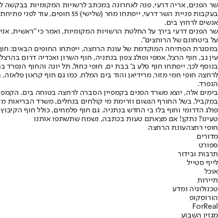
שר הפנים, אריה דרעי, פנה לאחרונה במכתב לרשויות המקומיות בבקשה לפ
בעקבות פניית השר דרעי, ייפתח
אנשים לרחוץ בים.
שר הפנים דרעי בירך על החלטת הרשויות המקומיות, ואמר כי "ראשית, אני
על ביטחונם של הרוחצים".
במסגרת הפתיחה המוקדמת של עונת הרחצה, ייפתחו החופים הבאים: חוף הארג
עין גב, חוף הרצל, אמפי ופולג צפון בנתניה, חוף השרון ואכדיה דרום בהרצלי
בנוסף לכך, ייפתחו חוף סלע ב' בבת ים, חופי כחול, תל יונה והחוף הנפרד 
לרחצה חופי חמי מזור, מרידיאן והוד בים המלח, כמו גם חוף קראון פלאזה, ח
הנפרד.
בימים אלה, יוצא משרד הפנים בקמפיין הסברה לרחצה בטוחה בים. הקמפיין
במקביל, בשל החורף הגשום וזרימת מי קולחים בנחלים, משרד הבריאות מזהי
פולג הדרומי וחוף בלו בי החדש בנתניה. גם חוף פלמחים, כולל חוף הקיבוץ
טעינו? נתקן! אם מצאתם טעות בכתבה, נשמח שתשתפו אותנו
חופי רחצה
עונת הרחצה
מדורים
ספורט
תרבות ובידור
לייף סטייל
אוכל
תיירות
טכנולוגיה ומדע
הורוסקופ
ForReal
מגזין השבוע