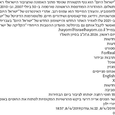
"ישראל היום" הוא גוף תקשורת שנוסד מתוך האמונה שהציבור הישראלי ראוי 
ת
ופרשנויות, וידיאו, פודקאסטים ושידורים חיים. פלטפורמות הדיגיטל של "ישרא
ב-2021 עלו לאוויר האתר החדש והיישומון החדש של "ישראל היום" בע
ואפשר לקבל אותם גם בניוזלטר. מועדון ההטבות הייחודי "הקליקה של ישרא
במייל hayom@israelhayom.co.il.
יום ראשון, 7.6.2026
כ"ב בסיון תשפ"ו
חדשות
דעות
ספורט
ForReal
תרבות ובידור
אוכל
מגזין
אנחנו מגייסים
English
X
חדשות
סביבה
55 חופי רחצה יפתחו לציבור ביום הבחירות
שר הפנים אריה דרעי ביקש מהרשויות המקומיות לפתוח את החופים באופן ח
יורי ילון
8/4/2019, 14:22
,עודכן
8/4/2019, 18:57
0