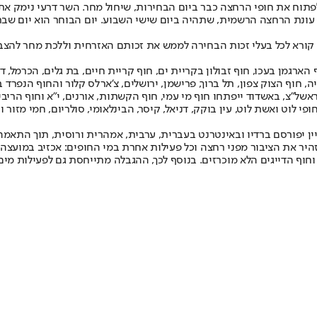
תוח את חופי הרחצה כבר ביום הבחירות, שיחול מחר. השר דרעי נימק את
ו מחר (שלישי) 55 חופים, עוד לפני פתיחת עונת הרחצה הרשמית, שתהיה ביום שישי השבוע. יום 
 קורא לכל בעלי זכות הבחירה לממש את זכותם האזרחית וללכת מחר להצבי
מן בעכו, חוף זבולון בקריית ים, חוף קריית חיים, בת גלים, הכרמל, דד
ה, חוף הצוק צפון, תל ברוך, פרישמן, ירושלים, צ'ארלס קלור והחוף הנפרד ב
בראשל"צ, באשדוד ייפתחו חוף מי עמי, חוף הקשתות, אורנים, י"א וחוף הריב
ופי לוט ואשת לוט, עין בוקק, דניאל, קיסר, הבינלאומי, סולריום, חמי מזו
 יפורסם ברדיו ובאינטרנט בעברית, ערבית, אמהרית ורוסית, תוך התאמה 
ר את הציבור מפני רחצה וכל פעילות אחרת במי החופים: אכזיב במועצה אז
 וחוף הדייגים הלא מוכרזים. בנוסף לכך, ההגבלה מתייחסת גם לפעילות מי