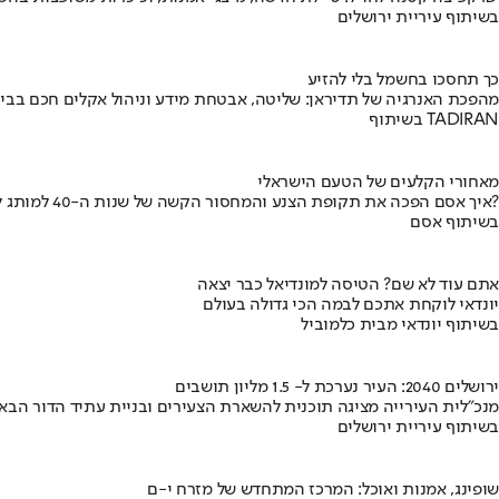
בשיתוף עיריית ירושלים
כך תחסכו בחשמל בלי להזיע
מהפכת האנרגיה של תדיראן: שליטה, אבטחת מידע וניהול אקלים חכם בבי
בשיתוף TADIRAN
מאחורי הקלעים של הטעם הישראלי
איך אסם הפכה את תקופת הצנע והמחסור הקשה של שנות ה-40 למותג לאומי?
בשיתוף אסם
אתם עוד לא שם? הטיסה למונדיאל כבר יצאה
יונדאי לוקחת אתכם לבמה הכי גדולה בעולם
בשיתוף יונדאי מבית כלמוביל
ירושלים 2040: העיר נערכת ל- 1.5 מליון תושבים
מנכ"לית העירייה מציגה תוכנית להשארת הצעירים ובניית עתיד הדור הבא
בשיתוף עיריית ירושלים
שופינג, אמנות ואוכל: המרכז המתחדש של מזרח י-ם