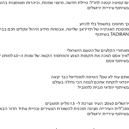
קפיצה קטנה לחו"ל: טיילת חדשה, מיצגי אמנות, וכיכרות משופצות בהשקעה של 100 מיליון ₪
בשיתוף עיריית ירושלים
כך תחסכו בחשמל בלי להזיע
מהפכת האנרגיה של תדיראן: שליטה, אבטחת מידע וניהול אקלים חכם בבי
בשיתוף TADIRAN
מאחורי הקלעים של הטעם הישראלי
איך אסם הפכה את תקופת הצנע והמחסור הקשה של שנות ה-40 למותג לאומי?
בשיתוף אסם
אתם עוד לא שם? הטיסה למונדיאל כבר יצאה
יונדאי לוקחת אתכם לבמה הכי גדולה בעולם
בשיתוף יונדאי מבית כלמוביל
ירושלים 2040: העיר נערכת ל- 1.5 מליון תושבים
מנכ"לית העירייה מציגה תוכנית להשארת הצעירים ובניית עתיד הדור הבא
בשיתוף עיריית ירושלים