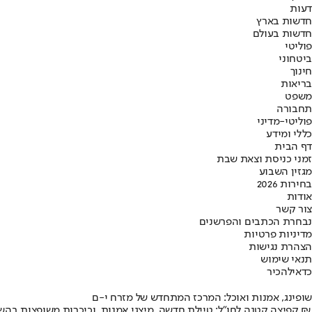
דעות
חדשות בארץ
חדשות בעולם
פוליטי
ביטחוני
חינוך
בריאות
משפט
תחבורה
פוליטי-מדיני
כללי ומידע
דף הבית
זמני כניסת וצאת שבת
מגזין השבוע
בחירות 2026
אודות
צור קשר
נבחרת הכתבים והפרשנים
מדיניות פרטיות
הצהרת נגישות
תנאי שימוש
כדאי
להכיר
שופינג, אמנות ואוכל: המרכז המתחדש של מזרח י-ם
קפיצה קטנה לחו"ל: טיילת חדשה, מיצגי אמנות, וכיכרות משופצות בהשקעה של 100 מיליון ₪