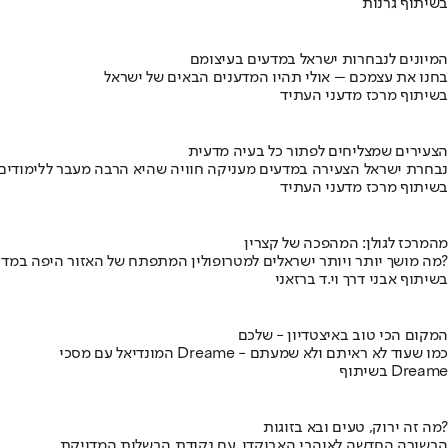
בשיתוף גרנות
המיונים לנבחרות ישראל במדעים בעיצומם
בחנו את עצמכם – אולי תהיו המדענים הבאים של ישראל
בשיתוף מרכז מדעני העתיד
הצעירים שמצליחים לפתור כל בעיה מדעית
נבחרת ישראל הצעירה במדעים מעניקה חוויה שהיא הרבה מעבר ללימודים
בשיתוף מרכז מדעני העתיד
מהמרכז לגולן: המהפכה של קצרין
מה מושך יותר ויותר ישראלים למטרופולין המתפתח של האזור היפה במדינה?
בשיתוף אבני דרך וי.ד ברזאני
המקום הכי טוב באיצטדיון - שלכם
המונדיאל עם מסכי Dreame - כמו שעוד לא ראיתם ולא שמעתם
בשיתוף Dreame
מה זה ירוק, טעים ובא בזוגות?
הבשורה החדשה לאוהבי האבוקדו, עם נקודת הבשלות המדויקת