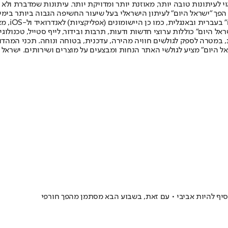
לעיתונות טובה יותר, מאוזנת יותר ומדויקת יותר. עיתונות שמדברת ולא צ
שלום. המהדורה המודפסת הראשונה פורסמה ב-30 ביולי 2007, וב-2010 הפך "ישראל היום" לעיתון הישראלי בעל שי
לחמנוביץ,
ל היום" כוללות ערוצי חדשות ודעות, תרבות ובידור, לייף סטייל, טכנולוגיה
ברית, במטרה לספק לגולשים חוויה מהירה, עדכנית, בטוחה ונוחה. תכני המה
ל היום" מציע לגולשי האתר הנחות ומבצעים על מוצרים ושירותים. ישראל 
יף להיות אביבי • עם זאת, בשבוע הבא מסתמן מהפך חורפי