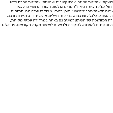
ועקת. עיתונות אמינה, אובייקטיבית ועניינית. עיתונות אחרת וללא
עור החשיפה הגבוה ביותר בימי חול. מו"ל העיתון היא ד"ר מרים אדלסון. העורך הראשי הוא עמר
 והעורך המייסד הוא עמוס רגב. אתרי האינטרנט של "ישראל היום" בעברית ובאנגלית, כמו כן היישומונים (אפליקציות) לאנדרואיד ול-iOS, מציגים חדשות מסביב לשעון, תוכן בלעדי, מבזקים ועדכונים, ניתוחים
, ספורט, כלכלה וצרכנות, בריאות, חיילים, אוכל, יהדות, תיירות ורכב.
דורה המודפסת של העיתון זמינים גם באתר, במהדורה יומית מקוונת,
היום פתוח להערות, לביקורת ולהצעות לשיפור מקהל הקוראים. פנו אלינו