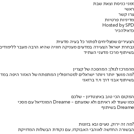
זמני כניסת וצאת שבת
ראשי
צרו קשר
מדיניות פרטיות
Hosted by SPD
כדאי
להכיר
הצעירים שמצליחים לפתור כל בעיה מדעית
נבחרת ישראל הצעירה במדעים מעניקה חוויה שהיא הרבה מעבר ללימודים
בשיתוף מרכז מדעני העתיד
מהמרכז לגולן: המהפכה של קצרין
מה מושך יותר ויותר ישראלים למטרופולין המתפתח של האזור היפה במדינה?
בשיתוף אבני דרך וי.ד ברזאני
המקום הכי טוב באיצטדיון - שלכם
המונדיאל עם מסכי Dreame - כמו שעוד לא ראיתם ולא שמעתם
בשיתוף Dreame
מה זה ירוק, טעים ובא בזוגות?
הבשורה החדשה לאוהבי האבוקדו, עם נקודת הבשלות המדויקת