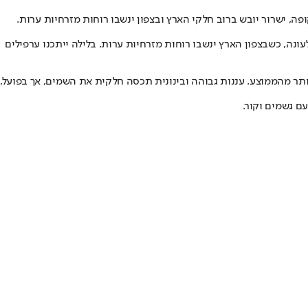
ה, ישרור יובש ברוב חלקי הארץ ובצפון ינשבו רוחות מזרחיות ערות.
ונה, כשבצפון הארץ ינשבו רוחות מזרחיות ערות. בלילה ייתכנו ערפילים
 ניכר במזג האוויר וביום שלישי, יעשה חם ויבש במידה ניכרת מהרגיל לעונה כשהטמפרטורות תהיינה גבוהות בכ-8-10 מעלות יותר מהממוצע. עננות גבוהה ובינונית תכסה חלקית את השמים, אך בפועל,
ם גשמים וקור.