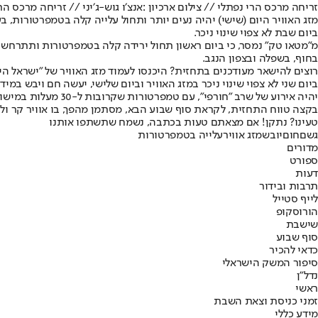
זריחה מרכס הרי נפתלי // צילום ארכיון :אנצ׳ו גוש-ג׳יני // זריחה מרכס הר
מזג האוויר היום (שישי) יהיה נעים יותר ותחול עלייה קלה בטמפרטורות, 
ביום שבת לא צפוי שינוי ניכר.
מ"מטאו טק" נמסר, כי ביום ראשון תחול ירידה קלה בטמפרטורות ותתרחש על
בחוף, בשפלה ובצפון הנגב.
רוצים להישאר מעודכנים בתחזית? היכנסו לעמוד מזג האוויר של "ישראל היו
יהיה אירוע של שרב "חורפי", עם טמפרטורות שקרובות ל-30 מעלות במישור החוף, בשפלה ובצפון הנגב.
בקצה טווח התחזית, לקראת סוף שבוע הבא, מסתמן מהפך, בו אוויר קר ולח 
טעינו? נתקן! אם מצאתם טעות בכתבה, נשמח שתשתפו אותנו
גשם
חום
יובש
מזג אוויר
עלייה בטמפרטורות
מדורים
ספורט
דעות
תרבות ובידור
לייף סטייל
הורוסקופ
שישבת
סוף שבוע
כדאי להכיר
סיפור המשק הישראלי
נדל"ן
ראשי
זמני כניסת וצאת השבת
מידע כללי