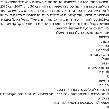
"ישראל היום" הוא גוף תקשורת שנוסד מתוך האמונה שהציבור הישראלי ראוי 
ת
ופרשנויות, וידיאו, פודקאסטים ושידורים חיים. פלטפורמות הדיגיטל של "ישרא
ב-2021 עלו לאוויר האתר החדש והיישומון החדש של "ישראל היום" בע
ואפשר לקבל אותם גם בניוזלטר. מועדון ההטבות הייחודי "הקליקה של ישרא
במייל hayom@israelhayom.co.il.
יום ראשון, 15.3.2026
כ"ו באדר תשפ"ו
חדשות
דעות
ספורט
ForReal
תרבות ובידור
אוכל
מגזין
אנחנו מגייסים
English
X
חדשות
סביבה
התחזית לסופ"ש: מזג אוויר נוח בסגר
לאחר עצירת הגשמים שנמשכת כבר יותר משבועיים, גם בימים הקרובים יוס
דן לביא
8/1/2021, 08:29
,עודכן
8/1/2021, 08:31
0