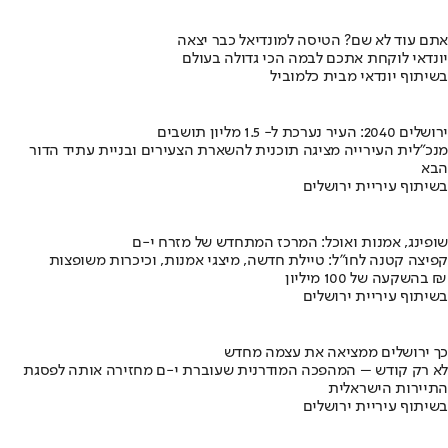
אתם עוד לא שם? הטיסה למונדיאל כבר יצאה
יונדאי לוקחת אתכם לבמה הכי גדולה בעולם
בשיתוף יונדאי מבית כלמוביל
ירושלים 2040: העיר נערכת ל- 1.5 מליון תושבים
מנכ"לית העירייה מציגה תוכנית להשארת הצעירים ובניית עתיד הדור
הבא
בשיתוף עיריית ירושלים
שופינג, אמנות ואוכל: המרכז המתחדש של מזרח י-ם
קפיצה קטנה לחו"ל: טיילת חדשה, מיצגי אמנות, וכיכרות משופצות
בהשקעה של 100 מיליון ₪
בשיתוף עיריית ירושלים
כך ירושלים ממציאה את עצמה מחדש
לא רק קודש – המהפכה המודרנית שעוברת י-ם מחזירה אותה לפסגת
התיירות הישראלית
בשיתוף עיריית ירושלים