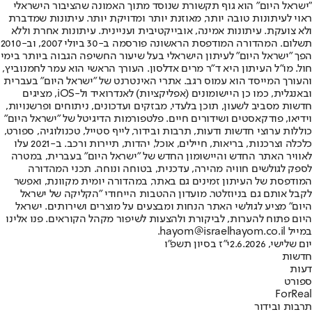
"ישראל היום" הוא גוף תקשורת שנוסד מתוך האמונה שהציבור הישראלי
ראוי לעיתונות טובה יותר, מאוזנת יותר ומדויקת יותר. עיתונות שמדברת
ולא צועקת. עיתונות אמינה, אובייקטיבית ועניינית. עיתונות אחרת וללא
תשלום. המהדורה המודפסת הראשונה פורסמה ב-30 ביולי 2007, וב-2010
הפך "ישראל היום" לעיתון הישראלי בעל שיעור החשיפה הגבוה ביותר בימי
חול. מו"ל העיתון היא ד"ר מרים אדלסון. העורך הראשי הוא עמר לחמנוביץ,
והעורך המייסד הוא עמוס רגב. אתרי האינטרנט של "ישראל היום" בעברית
ובאנגלית, כמו כן היישומונים (אפליקציות) לאנדרואיד ול-iOS, מציגים
חדשות מסביב לשעון, תוכן בלעדי, מבזקים ועדכונים, ניתוחים ופרשנויות,
וידיאו, פודקאסטים ושידורים חיים. פלטפורמות הדיגיטל של "ישראל היום"
כוללות ערוצי חדשות ודעות, תרבות ובידור, לייף סטייל, טכנולוגיה, ספורט,
כלכלה וצרכנות, בריאות, חיילים, אוכל, יהדות, תיירות ורכב. ב-2021 עלו
לאוויר האתר החדש והיישומון החדש של "ישראל היום" בעברית, במטרה
לספק לגולשים חוויה מהירה, עדכנית, בטוחה ונוחה. תכני המהדורה
המודפסת של העיתון זמינים גם באתר, במהדורה יומית מקוונת, ואפשר
לקבל אותם גם בניוזלטר. מועדון ההטבות הייחודי "הקליקה של ישראל
היום" מציע לגולשי האתר הנחות ומבצעים על מוצרים ושירותים. ישראל
היום פתוח להערות, לביקורת ולהצעות לשיפור מקהל הקוראים. פנו אלינו
במייל hayom@israelhayom.co.il.
יום שלישי, 2.6.2026
י"ז בסיון תשפ"ו
חדשות
דעות
ספורט
ForReal
תרבות ובידור