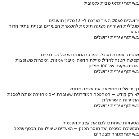
בשיתוף יונדאי מבית כלמוביל
ירושלים 2040: העיר נערכת ל- 1.5 מליון תושבים
מנכ"לית העירייה מציגה תוכנית להשארת הצעירים ובניית עתיד הדור
הבא
בשיתוף עיריית ירושלים
שופינג, אמנות ואוכל: המרכז המתחדש של מזרח י-ם
קפיצה קטנה לחו"ל: טיילת חדשה, מיצגי אמנות, וכיכרות משופצות
בהשקעה של 100 מיליון ₪
בשיתוף עיריית ירושלים
כך ירושלים ממציאה את עצמה מחדש
לא רק קודש – המהפכה המודרנית שעוברת י-ם מחזירה אותה לפסגת
התיירות הישראלית
בשיתוף עיריית ירושלים
הטעויות שיחתכו לכם את קצבת הפנסיה
ממשיכת כספים ועד חוסר תכנון – הצעדים שיצילו את הכסף שלכם
בשיתוף מנורה מבטחים