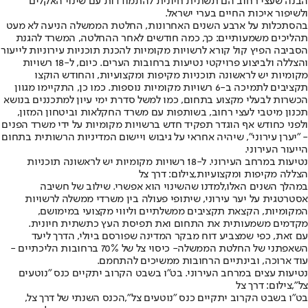
הבנה שעצי רחוב הם תשתית חיונית להתמודדות עם שינוי האקלים
ולשיפור איכות החיים בערי ישראל.
בהסתכלות על ארבע השנים האחרונות, החלטת הממשלה הניעה לא מעט
תהליכים משמעותיים: כך, כמה חודשים לאחר ההחלטה, המשרד להגנת
הסביבה הפיץ קול קורא לרשויות מקומיות להכנת תוכניות עירוניות לייעור
והצללה ו
לביצוע פרויקטי נטיעות ברחובות הערים
. כיום, ל-18 רשויות
מקומיות יש לראשונה תוכניות מקיפות ומקצועיות, והחודש הוקצו
תקציבים לתמיכה ב-6 רשויות מקומיות נוספות. כמו כן, התקיימו מגוון
הכשרות לבעלי מקצוע בתחום, כמו למשל סדרת ימי עיון למתכננים בנושא
תכנון מיטבי לעצי רחוב, בשותפות עם משרד החקלאות וביטחון המזון,
ולפני כחודש אף הוגדר תפקיד חדש ברשויות מקומיות על ידי משרד הפנים
- "יערן עירוני", שיהיה אחראי על גיבוש ויישום המדיניות הרשותית בתחום
הייעור העירוני.
נטיעות במרחב העירוני. ל-18 רשויות מקומיות יש לראשונה תוכניות
הצללה מקיפות ומקצועיות,צילום: דרך צל
במהלך השנים האלו,
למדנו שהשינוי הוא אפשרי
. שילוב של חשיבה
אסטרטגית על יער עירוני, שיתופי פעולה בין משרדי ממשלה לרשויות
המקומיות, הקצאת תקציבים ממשלתיים וליווי מקצועי במימושם,
מקדמים משמעותית את התחום ואת תפיסת העץ כתשתית חיונית.
עם זאת, כפי שמצביע דוח מבקר המדינה שפורסם ביולי, הדרך ליעד
השאפתני של החלטת הממשלה- כיסוי צל של 70% ברחובות הליכתיים -
עוד ארוכה, ובינתיים הרחובות ממשיכים להתחמם.
נטיעות עצים במרחב העירוני. בט"ו בשבט הקרוב יתקיים כנס "נוטעים
צל",צילום: דרך צל
בט"ו בשבט הקרוב יתקיים כנס "נוטעים צל",
הכנס השנתי של דרך צל
,