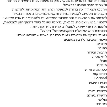
באוניברסיטת בן גוריון בנגב, שיעסוק בנטיעות עצים כתשתית לפיתוח
ולשימור היער העירוני בישראל.
מהכנס תצא קריאה ברורה לממשלה ולרשויות המקומיות: להקצות
תקציבים נוספים, לקבוע הנחיות ותקנים מחייבים בתכנון ובבנייה,
להרחיב את ההכשרות וההסמכות המקצועיות ולהוסיף כוח אדם מקצועי
לתכנון, ביצוע ואכיפה. כל זאת, על מנת שנוכל ביחד להפוך חזון למציאות,
ולהפוך את ערי ישראל למוצלות, קרירות וירוקות יותר.
הכותבת היא המנהלת המקצועית של "דרך צל"
טעינו? נתקן! אם מצאתם טעות בכתבה, נשמח שתשתפו אותנו
איכות הסביבה
ט"ו בשבט
עצים
מדורים
ספורט
תרבות ובידור
לייף סטייל
אוכל
תיירות
טכנולוגיה ומדע
הורוסקופ
ForReal
מגזין השבוע
דעות
חדשות בארץ
חדשות בעולם
פוליטי
ביטחוני