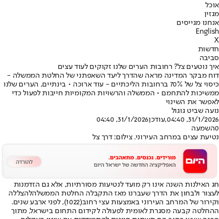
אוכל
מגזין
אנחנו מגייסים
English
X
חדשות
סביבה
איך נוטעים צל? רחובות הערים שלנו זקוקים לעוד עצים
דוח מבקר המדינה מראה שהדרך ליעד השאפתני של החלטת הממשלה -
כיסוי צל של 70% ברחובות הליכתיים - עוד ארוכה • בינתיים, הערים שלנו
ממשיכות להתחמם • הממשלה והרשויות המקומיות חייבות לפעול כדי
לאפשר את השינוי
נועה שביט גוגול
31/1/2026, 04:40
,עודכן
31/1/2026, 04:40
0
השמעה
נטיעת עצים במרחב העירוני. צילום: דרך צל
חג האילנות השנה אינו רק מועד לנטיעות מסורתיות, אלא גם הזדמנות
לעצור ולבחון את הדרך שעברנו מאז התקבלה החלטת הממשלה
להצללה
וקירור של המרחב העירוני באמצעות עצי רחוב
(1022), לפני ארבע שנים.
ההחלטה קבעה מסגרת לאומית לפעולה לקידום התחום בישראל, מתוך