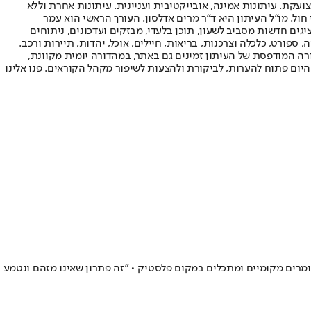
ועקת. עיתונות אמינה, אובייקטיבית ועניינית. עיתונות אחרת וללא
עור החשיפה הגבוה ביותר בימי חול. מו"ל העיתון היא ד"ר מרים אדלסון. העורך הראשי הוא עמר
 והעורך המייסד הוא עמוס רגב. אתרי האינטרנט של "ישראל היום" בעברית ובאנגלית, כמו כן היישומונים (אפליקציות) לאנדרואיד ול-iOS, מציגים חדשות מסביב לשעון, תוכן בלעדי, מבזקים ועדכונים, ניתוחים
, ספורט, כלכלה וצרכנות, בריאות, חיילים, אוכל, יהדות, תיירות ורכב.
דורה המודפסת של העיתון זמינים גם באתר, במהדורה יומית מקוונת,
היום פתוח להערות, לביקורת ולהצעות לשיפור מקהל הקוראים. פנו אלינו
 הדגש הוא על שימוש בחומרים מקומיים ומתכלים במקום פלסטיק • "זה פתרון שאינו מזהם ונטמע