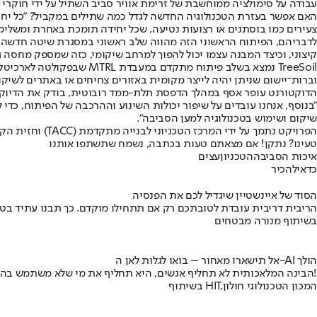
עבודה על סימולציה ממוחשבת של זרימת אוויר סביב השתיל על ידי חוקרי 
האם אפשר בעזרת הטכנולוגיה החדשה לגדל כמה שתילים במקביל? "כל יחיד
צעירים כמו בוסתנים או רצועות נטיעה, שכל יחידה תומכת באחרת ומשלי
לדבריהם, הפיתוח הראשוני הזה מהווה שלב ראשוני במסגרת שיטה חדשה לסי
קיצוני, וכיצד המבנה עצמו יכול להפוך למרחב שיקומי, כזה שמספק מחסה
TreeSoil נמצא בשלב פיתוח
וברות־יישום שניתן יהיה לייצר מקומית באזורים צחיחים או באתרים לשיקום
הדוקטורנט עופר אסף במהלך הדפסת תלת-ממד רובוטית, בודק את הדיוק 
"בנוסף, אנחנו עובדים על שיפור יכולות השינוע וההרכבה של הפיתוח, כד
שיקום ושימוש בטכנולוגיה למען הסביבה".
הפרויקט נתמך על ידי המרכז הטכניוני לבנייה מתקדמת (TACC) וחזית הקיימות של הטכניון.
טעינו? נתקן! אם מצאתם טעות בכתבה, נשמח שתשתפו אותנו
איכות הסביבה
הטכניון
עצים
כדאי
להכיר
הסוד של איינשטיין שיגדיל לכם את הפנסיה
הריבית דריבית עובדת לטובתכם רק אם תתחילו מוקדם. כך תבנו עתיד בט
בשיתוף מנורה מבטחים
אל תישארו מאחור – בואו לגלות לאן ה-AI הולך
הבינה המלאכותית לא תחליף אנשים, היא תחליף את מי שלא משתמש בה!
בשיתוף HIT,המכון הטכנולוגי חולון