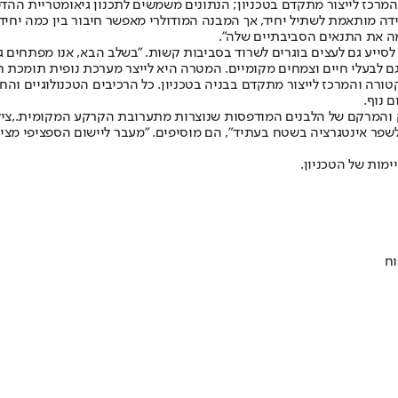
המרכז לייצור מתקדם בטכניון; הנתונים משמשים לתכנון גיאומטריית ההדפ
ה מותאמת לשתיל יחיד, אך המבנה המודולרי מאפשר חיבור בין כמה יחיד
מה את התנאים הסביבתיים שלה".
יע גם לעצים בוגרים לשרוד בסביבות קשות. "בשלב הבא, אנו מפתחים גרסא
 גם לבעלי חיים וצמחים מקומיים. המטרה היא לייצר מערכת נופית תומכת
 מתקדם במעבדת MTRL שבפקולטה לארכיטקטורה והמרכז לייצור מתקדם בבניה בטכניון. כל הרכי
 נוף.
והמרקם של הלבנים המודפסות שנוצרות מתערובת הקרקע המקומית.,צילום
י לשפר אינטגרציה בשטח בעתיד", הם מוסיפים. "מעבר ליישום הספציפי מצ
וח