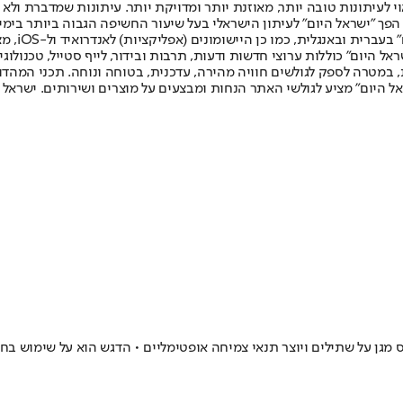
לעיתונות טובה יותר, מאוזנת יותר ומדויקת יותר. עיתונות שמדברת ולא צ
שלום. המהדורה המודפסת הראשונה פורסמה ב-30 ביולי 2007, וב-2010 הפך "ישראל היום" לעיתון הישראלי בעל שי
לחמנוביץ,
ל היום" כוללות ערוצי חדשות ודעות, תרבות ובידור, לייף סטייל, טכנולוגיה
ברית, במטרה לספק לגולשים חוויה מהירה, עדכנית, בטוחה ונוחה. תכני המה
ל היום" מציע לגולשי האתר הנחות ומבצעים על מוצרים ושירותים. ישראל 
 זכה ב-Red Dot Design Award • המבנה המודפס מגן על שתילים ויוצר תנאי צמיחה אופטימליים •