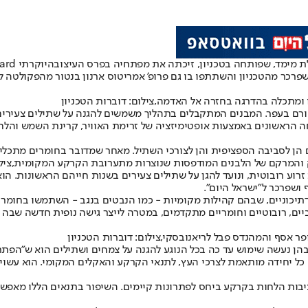
ת מימד, שפותחה בטכניון, זיכתה את מפתחיה בפרס העיצוב
היוקרתי Red Dot Design Award
 ומתכלה בהדרגה בחזרה אל האדמה,צילום: דוברות הטכניון
 בעפר. המבנים המתקבלים בתהליך משמשים להגנה על שתילים צעירים,
 בשלבי הצמיחה הראשונים באמצעות אופטימיזציה של זרימת האוויר, קרינת השמ
ן לסביבה הספציפית והן לצורכי השתיל. מאחר שמדובר בחומרים מתכלים
והמרקם של הלבנים המודפסות שנוצרות מתערובת הקרקע המקומית,צילום
ות זרוע רובוטית, ונועד להגן על שתילים צעירים בשנות חייהם הראשונות. 
 ושפרכר ל"ישראל היום".
כוניים, שבהם קהילות מקומיות - כמו הנבטים בנגב - השתמשו בחומרים מ
יים, רובוטיים וחומריים מתקדמים, במטרה לייצר גישה נופית חדשה שבה ה
 כל יחידה מותאמת לצרכי העץ, לתנאי הקרקע והאקלים המקומי. הוא עשוי 
ציבות הלחות בקרקע ביחס לפתרונות קיימים. השיפור בתנאים הללו מאפש