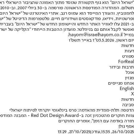
"ישראל היום" הוא גוף תקשורת שנוסד מתוך האמונה שהציבור הישראלי ראוי 
ת
ופרשנויות, וידיאו, פודקאסטים ושידורים חיים. פלטפורמות הדיגיטל של "ישרא
ב-2021 עלו לאוויר האתר החדש והיישומון החדש של "ישראל היום" בע
ואפשר לקבל אותם גם בניוזלטר. מועדון ההטבות הייחודי "הקליקה של ישרא
במייל hayom@israelhayom.co.il.
יום ראשון, 3.5.2026
ט"ז באייר תשפ"ו
חדשות
דעות
ספורט
ForReal
תרבות ובידור
אוכל
מגזין
אנחנו מגייסים
English
X
חדשות
סביבה
הדפסה תלת-ממדית מהאדמה: פרס בינלאומי יוקרתי לפיתוח ישראלי
צוות חוקרים מהטכניון
חזרה באדמה עם הזמן", אומרים החוקרים
אסף גולן
26/10/2025, 15:35
,עודכן
27/10/2025, 13:29