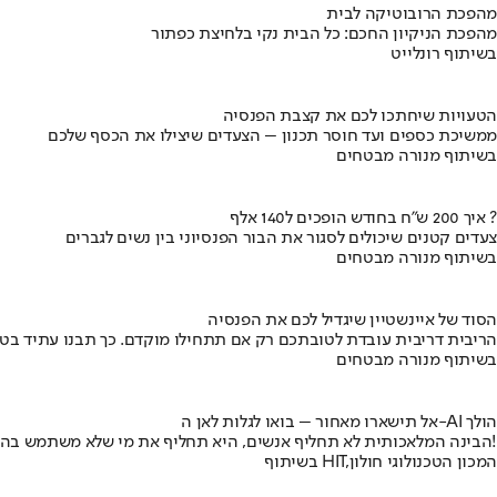
מהפכת הרובוטיקה לבית
מהפכת הניקיון החכם: כל הבית נקי בלחיצת כפתור
בשיתוף רונלייט
הטעויות שיחתכו לכם את קצבת הפנסיה
ממשיכת כספים ועד חוסר תכנון – הצעדים שיצילו את הכסף שלכם
בשיתוף מנורה מבטחים
איך 200 ש"ח בחודש הופכים ל140 אלף ?
צעדים קטנים שיכולים לסגור את הבור הפנסיוני בין נשים לגברים
בשיתוף מנורה מבטחים
הסוד של איינשטיין שיגדיל לכם את הפנסיה
הריבית דריבית עובדת לטובתכם רק אם תתחילו מוקדם. כך תבנו עתיד בט
בשיתוף מנורה מבטחים
אל תישארו מאחור – בואו לגלות לאן ה-AI הולך
הבינה המלאכותית לא תחליף אנשים, היא תחליף את מי שלא משתמש בה!
בשיתוף HIT,המכון הטכנולוגי חולון