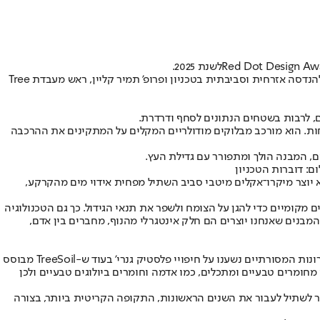
לשנת 2025.
את הפרויקט, שנקרא TreeSoil, הובילו הדוקטורנט עופר אסף ופרופ' אהרן שפרכר מהטכניון והשתתפו בו גם פרופ' אמריטוס ארנון בנטור מהפקולטה להנדסה אזרחית וסביבתית בטכניון ופרופ' תמיר קליין, ראש מעבדת Tree
 לרבות בשטחים הנתונים לסחף ודרדרת.
ש והלחות. הוא מורכב מבלוקים מודולריים המקלים על המתקינים את ההרכבה
, המבנה הולך ומתפורר עם גדילת העץ.
: דוברות הטכניון
הוא יוצר מיקרו־אקלים מיטבי סביב השתיל מפחית אידוי מים מהקרקע,
קומיים כדי להגן על הצומח ולשפר את תנאי הגידול. כך גם הטכנולוגיה
מבנים שאנחנו יוצרים הם חלק אינטגרלי מהנוף, מחברים בין אדם,
לדבריהם, אחד ההבדלים המשמעותיים של הטכנולוגיה החדשה מהשיטות בהן נעשה שימוש עד כה בכל הנוגע להגנה על צמחים ושתילים הוא ש"הפתרונות המסורתיים נשענו על חיפויי פלסטיק גנרי' בעוד ש-TreeSoil מבוסס
מחומרים טבעיים ומתכלים, כמו אדמה וחומרים ביולוגים טבעיים ולכן
ר לשתיל לעבור את השנים הראשונות, התקופה הקריטית ביותר, בצורה