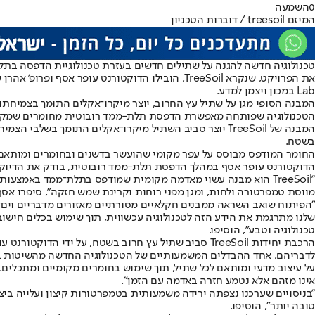
0
השמעה
המיזם treesoil / דוברות הטכניון
טכנולוגיה חדשה להגנה על שתילים חדשים בעזרת טכנולוגיית הדפסה בתל
Lab במכון ויצמן למדע.
המבנה הסופי מגן על שתיל עץ החרוב, יוצר מיקרו־אקלים התומך בצמיחתו
הטכנולוגיה שפותחה מאפשרת הדפסת תלת-ממד רובוטית מחומרים שמקורם
המבנה של TreeSoil יוצר סביב השתיל מיקרו־אקלים התומך
בשטח.
החומר המודפס מבוסס על עפר מקומי שהועשר בדשנים ובחומרים ומותאם ה
הדוקטורנט עופר אסף במהלך הדפסת תלת-ממד רובוטית, בודק את הדיוק 
"TreeSoil הוא מבנה עשוי מאדמה מקומית שמודפס בתלת־ממד באמצע
מווסת טמפרטורה ולחות, ומגן מפני רוחות וקרינת שמש חזקה", סיפרו אסף
"הפיתוח שואב השראה ממבנים חקלאיים מסורתיים מאזורים מדבריים וים־תי
שלנו מתרגמת את הידע הזה לטכנולוגיה עכשווית, תוך שימוש בכלים חישוב
טכנולוגיה וטבע", הוסיפו.
הרכבת יחידות TreeSoil סביב שתיל עץ חרוב בשטח, על ידי הדוקטורנט עופר אסף והמהנדס פבל לריאנובסקי,צילום: דוברות הטכניון
על עיצוב מדעי ומותאם לכל שתיל, תוך שימוש בחומרים מקומיים ומתכלים.
אינו מזהם אלא נטמע חזרה באדמה עם הזמן".
"בניסויים שערכנו נצפתה ירידה משמעותית בטמפרטורות קיצון ועלייה בי
טובה יותר", הוסיפו.