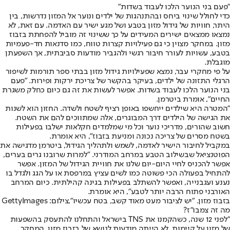
"פעם בני הנוער הלכו לעבוד בשדות"
כדי לחולל שינוי ביחס ובהתנהגות של ילדים ונוער אל המזון נדרשות, בין
היתר, חוויות של גידול מזון בטבע ושל מגע ישיר עם האדמה. עם זאת, לא
נמצאו ממצאים ישירים המעידים על כך ששינוי זה מוביל להפחתת בזבוז
מזון. במחקר מצוין כי גם פעילויות קצרות טווח, כמו סדנאות חד-פעמיות
בטבע, עשויות לעורר חיבור רגשי ולהגביר מודעות סביבתית, אך השפעתן
מוגבלת.
על פי מחקרי עבר, נמצא שפעילויות גידול מזון בבתי ספר תורמות לשיפור
הרגלי התזונה של ילדים, בעיקר בהקשר של צריכת ירקות ופירות. "פעם
בני הנוער הלכו לעבוד בשדות. אפשר לעשות את זה גם כיום כחלק משגרת
החיים", אומרת ביטרמן.
"המטרה היא שילדים ייחשפו באופן רציף לשטח ולשדה. החזון הוא לשנות
את הגישה של הילדים דרך המבוגרים, אלה שמתווכים להם את השטח.
חשוב שהורים, מדריכי נוער וכל מי שמלמדים חקלאות ישלבו בפעילות
בשטח מסרים של צריכה נכונה ומניעת בזבוז", היא אומרת.
במקביל לחיבור הישיר לאדמה, לשמש ולתהליך הגידול, ביטרמן מדגישה את
הפוטנציאל שבשילוב הטבע במרחב המודרני. "למרות שרובנו גרים בערים,
אפשר להכניס לחיי היום-יום שלנו את חוויית הגידול של המזון. אפשר
להתחיל בפעולה הכי פשוטה כמו לשים עציץ במרפסת או על הגג ולגדל בו
נענע ועגבנייה, ואפשר להשתלב בפעילות בגינה קהילתית. כיום המרחב
האורבני פתוח הרבה יותר לטבע", היא אומרת.
בזבוז מזון. "יש לציבור מעט מאוד קשב, בטח עכשיו",צילום: GettyImages
מה זה צמבו"ז?
"לפני 12 שנה, כשהקמנו את TNS בישראל והתחלנו להתעסק בהשפעות
של מזון על קיימות, לא הייתה מודעות לנושא של בזבוז מזון. המחקר