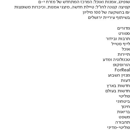
שופינג, אמנות ואוכל: המרכז המתחדש של מזרח י-ם
קפיצה קטנה לחו"ל: טיילת חדשה, מיצגי אמנות, וכיכרות משופצות
בהשקעה של 100 מיליון ₪
בשיתוף עיריית ירושלים
מדורים
ספורט
תרבות ובידור
לייף סטייל
אוכל
תיירות
טכנולוגיה ומדע
הורוסקופ
ForReal
מגזין השבוע
דעות
חדשות בארץ
חדשות בעולם
פוליטי
ביטחוני
חינוך
בריאות
משפט
תחבורה
פוליטי-מדיני