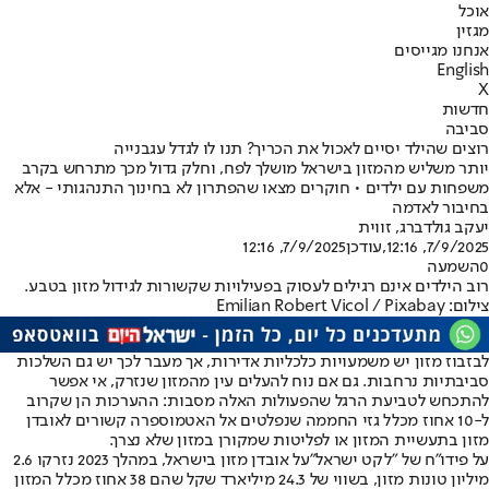
אוכל
מגזין
אנחנו מגייסים
English
X
חדשות
סביבה
רוצים שהילד יסיים לאכול את הכריך? תנו לו לגדל עגבנייה
יותר משליש מהמזון בישראל מושלך לפח, וחלק גדול מכך מתרחש בקרב
משפחות עם ילדים • חוקרים מצאו שהפתרון לא בחינוך התנהגותי - אלא
בחיבור לאדמה
יעקב גולדברג, זווית
7/9/2025, 12:16
,עודכן
7/9/2025, 12:16
0
השמעה
רוב הילדים אינם רגילים לעסוק בפעילויות שקשורות לגידול מזון בטבע.
צילום: Emilian Robert Vicol / Pixabay
לבזבוז מזון יש משמעויות כלכליות אדירות, אך מעבר לכך יש גם השלכות
סביבתיות נרחבות. גם אם נוח להעלים עין מהמזון שנזרק, אי אפשר
להתכחש לטביעת הרגל שהפעולות האלה מסבות: ההערכות הן שקרוב
ל-10 אחוז מכלל גזי החממה שנפלטים אל האטמוספרה קשורים לאובדן
מזון בתעשיית המזון או לפליטות שמקורן במזון שלא נצרך.
על פי
דו"ח של "לקט ישראל"
על אובדן מזון בישראל, במהלך 2023 נזרקו 2.6
מיליון טונות מזון, בשווי של 24.3 מיליארד שקל שהם 38 אחוז מכלל המזון