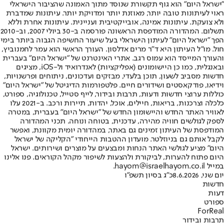
"ישראל היום" הוא גוף תקשורת שנוסד מתוך האמונה שהציבור הישראלי
ראוי לעיתונות טובה יותר, מאוזנת יותר ומדויקת יותר. עיתונות שמדברת
ולא צועקת. עיתונות אמינה, אובייקטיבית ועניינית. עיתונות אחרת וללא
תשלום. המהדורה המודפסת הראשונה פורסמה ב-30 ביולי 2007, וב-2010
הפך "ישראל היום" לעיתון הישראלי בעל שיעור החשיפה הגבוה ביותר בימי
חול. מו"ל העיתון היא ד"ר מרים אדלסון. העורך הראשי הוא עמר לחמנוביץ,
והעורך המייסד הוא עמוס רגב. אתרי האינטרנט של "ישראל היום" בעברית
ובאנגלית, כמו כן היישומונים (אפליקציות) לאנדרואיד ול-iOS, מציגים
חדשות מסביב לשעון, תוכן בלעדי, מבזקים ועדכונים, ניתוחים ופרשנויות,
וידיאו, פודקאסטים ושידורים חיים. פלטפורמות הדיגיטל של "ישראל היום"
כוללות ערוצי חדשות ודעות, תרבות ובידור, לייף סטייל, טכנולוגיה, ספורט,
כלכלה וצרכנות, בריאות, חיילים, אוכל, יהדות, תיירות ורכב. ב-2021 עלו
לאוויר האתר החדש והיישומון החדש של "ישראל היום" בעברית, במטרה
לספק לגולשים חוויה מהירה, עדכנית, בטוחה ונוחה. תכני המהדורה
המודפסת של העיתון זמינים גם באתר, במהדורה יומית מקוונת, ואפשר
לקבל אותם גם בניוזלטר. מועדון ההטבות הייחודי "הקליקה של ישראל
היום" מציע לגולשי האתר הנחות ומבצעים על מוצרים ושירותים. ישראל
היום פתוח להערות, לביקורת ולהצעות לשיפור מקהל הקוראים. פנו אלינו
במייל hayom@israelhayom.co.il.
יום שני, 8.6.2026
כ"ג בסיון תשפ"ו
חדשות
דעות
ספורט
ForReal
תרבות ובידור