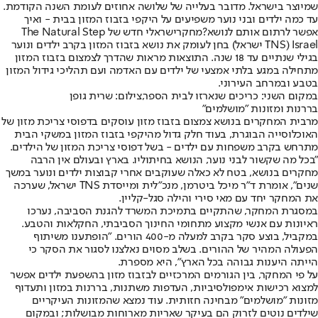
שמיוצר בישראל. מדובר בעלייה של שלושה אחוזים לעומת השנה הקודמת.
עד כמה ילדים ובני נוער משפיעים על היקפי בזבוז המזון בבית - ואיך
אפשר לרתום אותם לנושא?
מחקר
ישראלי חדש של The Natural Step
Israel (TNS ישראל) בחן לעומק את נושא בזבוז המזון בקרב ילדים ונוער
בגילי שנתיים עד 18 שנה. התוצאות מראות שהדרך לצמצום בזבוז המזון
מתחילה במגע בלתי אמצעי של ילדים עם האדמה ועם תהליכי גידול המזון
בטבע ובמרחב העירוני.
במקום השני: כריכים שנארזו לבית הספר,צילום: שרית גופן
בררנות ומזונות "מושלמים"
מרבית המחקרים בנושא צמצום בזבוז מזון עוסקים בדפוסי צריכת מזון של
האוכלוסייה הבוגרת, בעוד חלק גדול מהיקפי בזבוז המזון במשקי הבית
מתרחש בקרב משפחות עם ילדים - בשל דפוסי צריכת המזון של הילדים.
"בכל מה שקשור לבני נוער, הנושא בחיתוליו. בארץ ובעולם אין הרבה
מחקרים בנושא, בטח לא כאלה שעוקבים אחרי קבוצות ילדים ונוער במשך
שנים", אומרת ד"ר מיכל ביטרמן, מנכ"לית ומייסדת TNS ישראל, שערכה
את המחקר יחד עם מאי סירי והילה סגל-קליין.
במסגרת המחקר, שהתקיים בתמיכת המשרד להגנת הסביבה, נערכו
ראיונות עם אנשי מקצוע מתחומי החינוך הסביבתי, החקלאות והטבע.
במקביל, בוצע סקר בקרב למעלה מ-400 הורים. "הופתענו משיתוף
הפעולה המהיר של ההורים. בשלב מסוים נאלצנו לסגור את הסקר כי
הייתה היענות גבוהה בכל הארץ", היא מספרת.
על פי המחקר, בין הגורמים המרכזיים לבזבוז מזון בהשפעת ילדים אפשר
למצוא רכישות אימפולסיביות, העדפות משתנות, בררנות במזון ותעדוף
מזונות "מושלמים" מבחינה חזותית. עוד נמצא שהמזונות העיקריים
שילדים נוטים לזרוק הם בעיקר שאריות מארוחות מבושלות; ובמקום