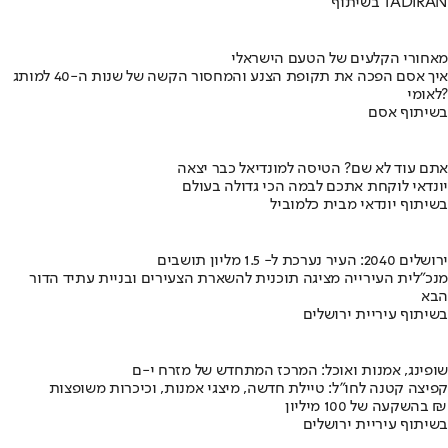
בשיתוף TADIRAN
מאחורי הקלעים של הטעם הישראלי
איך אסם הפכה את תקופת הצנע והמחסור הקשה של שנות ה-40 למותג
לאומי?
בשיתוף אסם
אתם עוד לא שם? הטיסה למונדיאל כבר יצאה
יונדאי לוקחת אתכם לבמה הכי גדולה בעולם
בשיתוף יונדאי מבית כלמוביל
ירושלים 2040: העיר נערכת ל- 1.5 מליון תושבים
מנכ"לית העירייה מציגה תוכנית להשארת הצעירים ובניית עתיד הדור
הבא
בשיתוף עיריית ירושלים
שופינג, אמנות ואוכל: המרכז המתחדש של מזרח י-ם
קפיצה קטנה לחו"ל: טיילת חדשה, מיצגי אמנות, וכיכרות משופצות
בהשקעה של 100 מיליון ₪
בשיתוף עיריית ירושלים