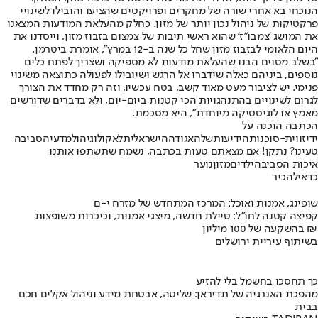
הנוכחי בא אחרי שורה של מחקרים ופרויקטים שהציעו והובילו לשינויי
פרקטיקות של ניהול נכון יותר של מזון. כחלק מהעלאת המודעות המצאנו
את המושג 'צמבו"ז' שהוא ראשי תיבות של צמצום בזבוז מזון, וייסדנו את
היום הלאומי לבזבוז מזון שחל כל שנה ב-12 במרץ", אומרת ביטרמן.
"בשלב מסוים הבנו שהעלאת מודעות לא מספיקה ושצריך לפתח כלים
נוספים, ביניהם כאלה שידברו אל הרגש ושיובילו לפעולה כתוצאה משינוי
פנימי. יש לציבור מעט מאוד קשב, בטח עכשיו, וזה רק מחדד את הצורך
לגרום לשינויים בהתנהגויות הכי קטנות ביום-יום, ולא בדברים שדורשים
מאמץ או לוגיסטיקה מיוחדת", היא מסכמת.
הכתבה הוכנה על
ידי
זווית
-
סוכנות
הידיעות
של
האגודה
הישראלית
לאקולוגיה
ולמדעי
הסביבה
טעינו? נתקן! אם מצאתם טעות בכתבה, נשמח שתשתפו אותנו
איכות הסביבה
ילדים
מזון
נוער
כדאי
להכיר
שופינג, אמנות ואוכל: המרכז המתחדש של מזרח י-ם
קפיצה קטנה לחו"ל: טיילת חדשה, מיצגי אמנות, וכיכרות משופצות
בהשקעה של 100 מיליון ₪
בשיתוף עיריית ירושלים
כך תחסכו בחשמל בלי להזיע
מהפכת האנרגיה של תדיראן: שליטה, אבטחת מידע וניהול אקלים חכם
בבית