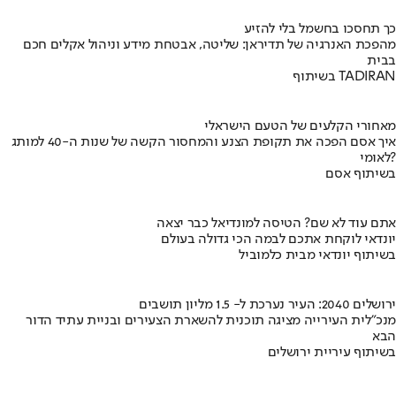
כך תחסכו בחשמל בלי להזיע
מהפכת האנרגיה של תדיראן: שליטה, אבטחת מידע וניהול אקלים חכם
בבית
בשיתוף TADIRAN
מאחורי הקלעים של הטעם הישראלי
איך אסם הפכה את תקופת הצנע והמחסור הקשה של שנות ה-40 למותג
לאומי?
בשיתוף אסם
אתם עוד לא שם? הטיסה למונדיאל כבר יצאה
יונדאי לוקחת אתכם לבמה הכי גדולה בעולם
בשיתוף יונדאי מבית כלמוביל
ירושלים 2040: העיר נערכת ל- 1.5 מליון תושבים
מנכ"לית העירייה מציגה תוכנית להשארת הצעירים ובניית עתיד הדור
הבא
בשיתוף עיריית ירושלים