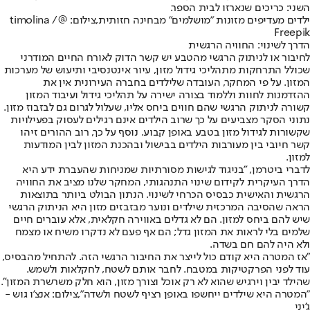
השני: כריכים שנארזו לבית הספר.
ילדים מעדיפים מזונות "מושלמים" מבחינה חזותית,צילום: @timolina /
Freepik
הדרך לשינוי: החוויה הרגשית
לחיבור או לניתוק הרגשי מהטבע יש קשר הדוק לאורח החיים המודרני
שכולל התרחקות מתהליכי גידול מזון, עיור אינטנסיבי ותיעוש של מערכות
המזון. על פי המחקר, העובדה שלילדים בחברה העירונית אין את
ההזדמנות לחוות וללמוד בצורה ישירה על תהליכי גידול ועיבוד המזון
קשורה לניתוק הרגשי שהם חווים ביחס אליו, שעלול לגרום גם לבזבוז מזון.
נתוני הסקר מצביעים על כך שרוב הילדים אינם רגילים לעסוק בפעילויות
שקשורות לגידול מזון בטבע באופן קבוע. נוסף על כך, רוב ההורים זיהו
קשר חיובי בין מעורבות הילדים בבישול ובהכנת המזון לבין המודעות
למזון.
לדברי ביטרמן, "בניגוד לגישות מסורתיות שמניחות שהעברת ידע היא
הדרך העיקרית לקידום שינוי התנהגותי, המחקר שלנו מציב את החוויה
הרגשית והאישית כבסיס הכרחי לשינוי. הנתון הבולט ביותר בתוצאות
הראה שהסיבה המרכזית שילדים ונוער מבזבזים מזון היא הניתוק הרגשי
שיש להם ביחס למזון. הם לא גדלים באווירה חקלאית, אלא עוברים חיים
שלמים בלי לראות את המזון גדל; הם אף פעם לא נדקרו משיח או מצמח
ולא היה להם חם בשדה.
"אז המטרה היא קודם כול לייצר את החיבור הרגשי הזה. להתחיל מהבסיס,
עוד לפני הפרקטיקות במטבח. לחבר אותם לשטח, לחקלאות ולשמש.
שהילד יבין וירגיש שהוא לא רק אוכל וצורך מזון, הוא חלק משרשרת המזון".
"המטרה היא שילדים ייחשפו באופן רציף לשטח ולשדה",צילום: אנצ'ו גוש -
ג'יני