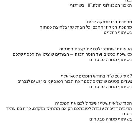
בה!
בשיתוף HIT,המכון הטכנולוגי חולון
מהפכת הרובוטיקה לבית
מהפכת הניקיון החכם: כל הבית נקי בלחיצת כפתור
בשיתוף רונלייט
הטעויות שיחתכו לכם את קצבת הפנסיה
ממשיכת כספים ועד חוסר תכנון – הצעדים שיצילו את הכסף שלכם
בשיתוף מנורה מבטחים
איך 200 ש"ח בחודש הופכים ל140 אלף ?
צעדים קטנים שיכולים לסגור את הבור הפנסיוני בין נשים לגברים
בשיתוף מנורה מבטחים
הסוד של איינשטיין שיגדיל לכם את הפנסיה
הריבית דריבית עובדת לטובתכם רק אם תתחילו מוקדם. כך תבנו עתיד
בטוח
בשיתוף מנורה מבטחים