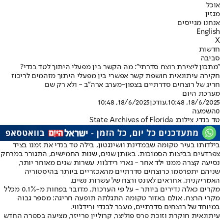
אוכל
מגזין
אנחנו מגייסים
English
X
חדשות
סביבה
"מתכון ליצירת רוצח סדרתי": מה הקשר בין מפעלי היתוך לטד בנדי?
חקירה עיתונאית חושפת קשר אפשרי בין מפעלי היתוך מזהמים לריכוז
חריג של רוצחים סדרתיים בצפון-מערב ארה"ב - ולא רק שם
מערכת היום
18/6/2025, 10:48
,עודכן
18/6/2025, 10:48
0
השמעה
טד בנדי. צילום: State Archives of Florida
בילדותו בעיר טקומה שבמדינת וושינגטון, בילה טד בנדי את זמנו בציד
צפרדעים בביצות הסמוכות. באותן שנים, שנות החמישים, התגורר במרחק
נסיעה קצרה ממנו ילד אחר - גארי רידג'ווי. עשרות שנים מאוחר יותר,
שניהם יתפרסמו כרוצחים סדרתיים מהאכזריים ביותר בהיסטוריה
האמריקנית, אחראים לאונס ורצח של עשרות נשים.
מקרים כאלה נדירים ביותר - על פי הערכות, מדובר בפחות מ-0.1% מכלל
מקרי הרצח. אולם באזור טקומה התגלתה תופעה חריגה: מספר גבוה
במיוחד של רוצחים סדרתיים, מעבר לבנדי ורידג'ווי.
עיתונאית חוקרת וזוכת פרס פוליצר, קרוליין פרייזר, מציעה בספרה החדש