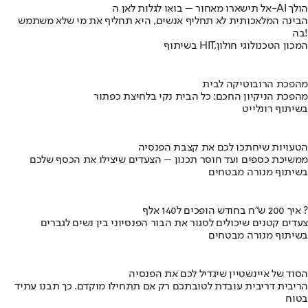
אל תישארו מאחור – בואו לגלות לאן ה-AI הולך
הבינה המלאכותית לא תחליף אנשים, היא תחליף את מי שלא משתמש
בה!
בשיתוף HIT,המכון הטכנולוגי חולון
מהפכת הרובוטיקה לבית
מהפכת הניקיון החכם: כל הבית נקי בלחיצת כפתור
בשיתוף רונלייט
הטעויות שיחתכו לכם את קצבת הפנסיה
ממשיכת כספים ועד חוסר תכנון – הצעדים שיצילו את הכסף שלכם
בשיתוף מנורה מבטחים
איך 200 ש"ח בחודש הופכים ל140 אלף ?
צעדים קטנים שיכולים לסגור את הבור הפנסיוני בין נשים לגברים
בשיתוף מנורה מבטחים
הסוד של איינשטיין שיגדיל לכם את הפנסיה
הריבית דריבית עובדת לטובתכם רק אם תתחילו מוקדם. כך תבנו עתיד
בטוח