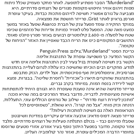
"Murderland" הסבר מפתיע לתופעה. לאחר מחקר מעמיק שכלל ניתוח
מפות זיהום אוויר וחיפוש מקומות מגורים של רוצחים סדרתיים, היא
מצביעה על גורם אפשרי: חשיפה לזיהום מתכות כבדות, בעיקר עופרת
וארסן.
בראיון לאתר Grist
, פרייזר חושפת את ממצאיה.
במוקד החקירה עומד מפעל ענק של חברת Asarco שפעל באזור במשך
כמעט מאה שנה. המפעל פלט לאוויר כמויות אדירות של מזהמים שכיסו
שטח של למעלה מ-2,600 קילומטרים רבועים באזור מפרץ פיוג'ט סאונד.
התושבים המקומיים כינו את הריח הכבד שאפיין את האזור "הניחוח של
טקומה".
כריכת הספר "Murderland",צילום: Penguin Press
הקשר המדעי: כך משפיעה עופרת על התנהגות אלימה
הקשר בין חשיפה לעופרת בגיל צעיר לבין התנהגות אלימה אינו חדש
למדע. מחקרים רבים הוכיחו שחשיפה כזו עלולה לגרום לעלייה בהתנהגות
אגרסיבית, אימפולסיבית ואף פסיכופתית. אצל ילדים, הנזק מתבטא
בהתנהגות שחוקרים תיארו כ"אכזרית" ו"חסרת שליטה". בבגרות, נמצא
קשר לירידה בנפח המוח, במיוחד בקרב גברים.
פרייזר מדגישה שהיא אינה טוענת שעופרת היא הגורם היחיד להתפתחות
אישיות סוציופתית. לדבריה, מדובר באחד המרכיבים במה שהיא מכנה
"מתכון ליצירת רוצח סדרתי" - שילוב של גורמים הכוללים עוני, התעללות,
הזנחה ונזק מוחי. "אבל מה קורה", היא שואלת, "כשמוסיפים לכל
הטראומות האלה גם חשיפה למתכות רעילות?"
פרייזר מצאה דפוס מדאיג: ארבעה אזורים עיקריים במדינת וושינגטון
שסבלו מזיהום כבד - בכולם התגלתה פעילות של רוצחים סדרתיים. מלבד
אזור טקומה, מדובר במפעל היתוך נוסף בעיר אוורט, אזורי מטעים שרוססו
בחומרי הדברה המכילים עופרת, ואזור נהר קולומביה העליון.