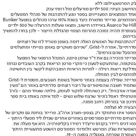
ג'ק המרטש,צילום: ללא
החישוב הציני: 500 ילדים מורעלים מול רווחי ענק
אחד הממצאים המעניינים בספר נוגע להתנהגות של מנהלי המפעלים
המזהמים. פרייזר מתארת כיצד בשנת 1974 ערכו מנהלים במפעל Bunker
Hill של Asarco באיידהו חישוב, ומצאו שעלות ההרעלה של 500 ילדים
בעופרת תהיה נמוכה מהרווח הצפוי מהגדלת הייצור - ולכן בחרו להמשיך
בזיהום.
"ההתנהגות של האנשים האלה דומה באופן מטריד לזו של רוצחים
סדרתיים", אמרה ל-Grist. "שניהם משקרים באופן כפייתי ומתעלמים
מהסבל שהם גורמים".
פרייזר מזכירה גם את ד"ר שרמן פינטו, המנהל הרפואי של המפעל
בטקומה, שהתעקש לטעון כי מקרי סרטן הריאות בקרב העובדים נגרמו
מדלקת ריאות רגילה - למרות הראיות המובהקות לקשר בין החשיפה
למזהמים לבין המחלה.
פרייזר, שגדלה בעצמה באזור סיאטל בשנות השבעים, מספרת ל-Grist
שתמיד חשבה שהסיפורים על ריבוי רוצחים סדרתיים באזור הם "מעין
אגדה אורבנית". רק כשהחלה לחקור לעומק, גילתה שאחד מהם - ג'ורג'
ווטרפילד ראסל ג'וניור שרצח שלוש נשים - למד איתה באותו בית ספר
תיכון וגר במרחק רחוב ממנה.
הבעיה לא נעלמה
הספר אינו מתמקד רק בצפון-מערב ארה"ב. פרייזר בוחנת גם מקרים של
רוצחים סדרתיים מפורסמים באזורים אחרים שגדלו ליד מפעלי היתוך -
כמו דניס ריידר בקנזס וריצ'רד רמירז בקליפורניה. היא אף מעלה את
האפשרות שג'ק המרטש הלונדוני המפורסם הושפע מתעשיית היתוך
העופרת שפרחה באנגליה במאה ה-19.