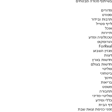
בשיתוף מנורה מבטחים
מדורים
ספורט
תרבות ובידור
לייף סטייל
אוכל
תיירות
טכנולוגיה ומדע
הורוסקופ
ForReal
מגזין השבוע
דעות
חדשות בארץ
חדשות בעולם
פוליטי
ביטחוני
חינוך
בריאות
משפט
תחבורה
פוליטי-מדיני
כללי ומידע
דף הבית
זמני כניסת וצאת שבת