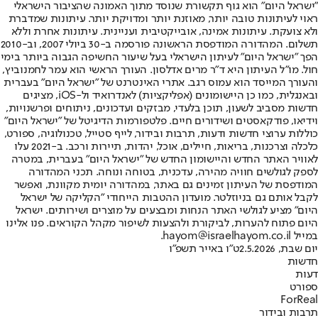
"ישראל היום" הוא גוף תקשורת שנוסד מתוך האמונה שהציבור הישראלי
ראוי לעיתונות טובה יותר, מאוזנת יותר ומדויקת יותר. עיתונות שמדברת
ולא צועקת. עיתונות אמינה, אובייקטיבית ועניינית. עיתונות אחרת וללא
תשלום. המהדורה המודפסת הראשונה פורסמה ב-30 ביולי 2007, וב-2010
הפך "ישראל היום" לעיתון הישראלי בעל שיעור החשיפה הגבוה ביותר בימי
חול. מו"ל העיתון היא ד"ר מרים אדלסון. העורך הראשי הוא עמר לחמנוביץ,
והעורך המייסד הוא עמוס רגב. אתרי האינטרנט של "ישראל היום" בעברית
ובאנגלית, כמו כן היישומונים (אפליקציות) לאנדרואיד ול-iOS, מציגים
חדשות מסביב לשעון, תוכן בלעדי, מבזקים ועדכונים, ניתוחים ופרשנויות,
וידיאו, פודקאסטים ושידורים חיים. פלטפורמות הדיגיטל של "ישראל היום"
כוללות ערוצי חדשות ודעות, תרבות ובידור, לייף סטייל, טכנולוגיה, ספורט,
כלכלה וצרכנות, בריאות, חיילים, אוכל, יהדות, תיירות ורכב. ב-2021 עלו
לאוויר האתר החדש והיישומון החדש של "ישראל היום" בעברית, במטרה
לספק לגולשים חוויה מהירה, עדכנית, בטוחה ונוחה. תכני המהדורה
המודפסת של העיתון זמינים גם באתר, במהדורה יומית מקוונת, ואפשר
לקבל אותם גם בניוזלטר. מועדון ההטבות הייחודי "הקליקה של ישראל
היום" מציע לגולשי האתר הנחות ומבצעים על מוצרים ושירותים. ישראל
היום פתוח להערות, לביקורת ולהצעות לשיפור מקהל הקוראים. פנו אלינו
במייל hayom@israelhayom.co.il.
יום שבת, 2.5.2026
ט"ו באייר תשפ"ו
חדשות
דעות
ספורט
ForReal
תרבות ובידור