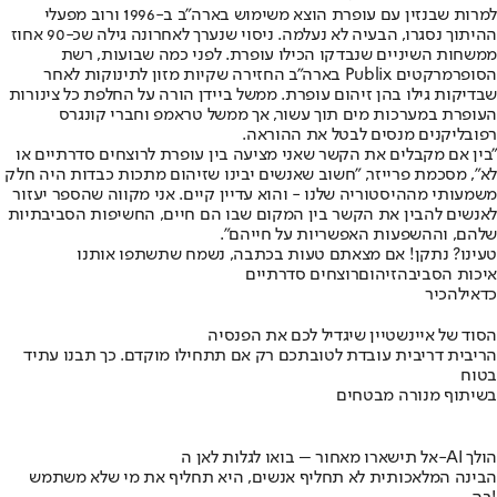
למרות שבנזין עם עופרת הוצא משימוש בארה"ב ב-1996 ורוב מפעלי
ההיתוך נסגרו, הבעיה לא נעלמה. ניסוי שנערך לאחרונה גילה שכ-90 אחוז
ממשחות השיניים שנבדקו הכילו עופרת. לפני כמה שבועות, רשת
הסופרמרקטים Publix בארה"ב החזירה שקיות מזון לתינוקות לאחר
שבדיקות גילו בהן זיהום עופרת. ממשל ביידן הורה על החלפת כל צינורות
העופרת במערכות מים תוך עשור, אך ממשל טראמפ וחברי קונגרס
רפובליקנים מנסים לבטל את ההוראה.
"בין אם מקבלים את הקשר שאני מציעה בין עופרת לרוצחים סדרתיים או
לא", מסכמת פרייזר, "חשוב שאנשים יבינו שזיהום מתכות כבדות היה חלק
משמעותי מההיסטוריה שלנו - והוא עדיין קיים. אני מקווה שהספר יעזור
לאנשים להבין את הקשר בין המקום שבו הם חיים, החשיפות הסביבתיות
שלהם, וההשפעות האפשריות על חייהם".
טעינו? נתקן! אם מצאתם טעות בכתבה, נשמח שתשתפו אותנו
איכות הסביבה
זיהום
רוצחים סדרתיים
כדאי
להכיר
הסוד של איינשטיין שיגדיל לכם את הפנסיה
הריבית דריבית עובדת לטובתכם רק אם תתחילו מוקדם. כך תבנו עתיד
בטוח
בשיתוף מנורה מבטחים
אל תישארו מאחור – בואו לגלות לאן ה-AI הולך
הבינה המלאכותית לא תחליף אנשים, היא תחליף את מי שלא משתמש