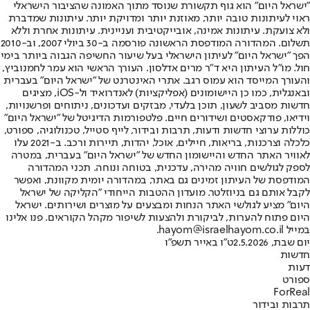
"ישראל היום" הוא גוף תקשורת שנוסד מתוך האמונה שהציבור הישראלי
ראוי לעיתונות טובה יותר, מאוזנת יותר ומדויקת יותר. עיתונות שמדברת
ולא צועקת. עיתונות אמינה, אובייקטיבית ועניינית. עיתונות אחרת וללא
תשלום. המהדורה המודפסת הראשונה פורסמה ב-30 ביולי 2007, וב-2010
הפך "ישראל היום" לעיתון הישראלי בעל שיעור החשיפה הגבוה ביותר בימי
חול. מו"ל העיתון היא ד"ר מרים אדלסון. העורך הראשי הוא עמר לחמנוביץ,
והעורך המייסד הוא עמוס רגב. אתרי האינטרנט של "ישראל היום" בעברית
ובאנגלית, כמו כן היישומונים (אפליקציות) לאנדרואיד ול-iOS, מציגים
חדשות מסביב לשעון, תוכן בלעדי, מבזקים ועדכונים, ניתוחים ופרשנויות,
וידיאו, פודקאסטים ושידורים חיים. פלטפורמות הדיגיטל של "ישראל היום"
כוללות ערוצי חדשות ודעות, תרבות ובידור, לייף סטייל, טכנולוגיה, ספורט,
כלכלה וצרכנות, בריאות, חיילים, אוכל, יהדות, תיירות ורכב. ב-2021 עלו
לאוויר האתר החדש והיישומון החדש של "ישראל היום" בעברית, במטרה
לספק לגולשים חוויה מהירה, עדכנית, בטוחה ונוחה. תכני המהדורה
המודפסת של העיתון זמינים גם באתר, במהדורה יומית מקוונת, ואפשר
לקבל אותם גם בניוזלטר. מועדון ההטבות הייחודי "הקליקה של ישראל
היום" מציע לגולשי האתר הנחות ומבצעים על מוצרים ושירותים. ישראל
היום פתוח להערות, לביקורת ולהצעות לשיפור מקהל הקוראים. פנו אלינו
במייל hayom@israelhayom.co.il.
יום שבת, 2.5.2026
ט"ו באייר תשפ"ו
חדשות
דעות
ספורט
ForReal
תרבות ובידור