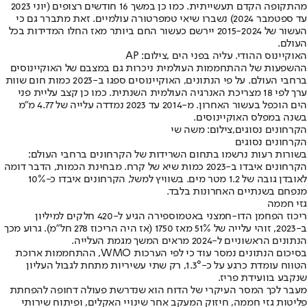
מהתקופה הקדם תעשייתית. כמו כן במשך 16 חודשים רצופים (יוני 2023
עד ספטמבר 2024) נשברו שיאי טמפרטורה עולמיים. זאת מתברר גם כי
העשור של 2015-2024 יירשם כעשור החם ביותר מאז החלו המדידות בכל
העולם.
האוקיינוס ההודי. עליה בפני הים ,צילום: AP
ההשפעות של ההתחממות העולמית ניכרות גם במצבם של האוקיינוסים
ברחבי העולם. על פי הנתונים, האוקיינוסים ספגו ב-2023 כמות חום שוות
ערך לפי 18 מצריכת האנרגיה העולמית השנתית. כמו כן קצב עליית פני
הים הוכפל בעשור האחרון. מ-2014 עד 2023 נמדדה עלייה של 4.77 מ"מ
בשנה במפלס האוקיינוסים.
הקרחונים נסוגים,צילום: משה שי
הקרחונים נסוגים
בשורות רעות נרשמו בתחום השרידות של הקרחונים ברחבי העולם:
הקרחונים איבדו ב-2023 כמות שיא של קרח. מבחינת הכמות, הדבר דומה
לאובדן גובה של 1.2 מטר מים. בשוויץ למשל, הקרחונים איבדו כ-10%
מנפחם בשנתיים האחרונות בלבד.
גזי חממה
ריכוז הפחמן הדו-חמצני באטמוספירה הגיע ל-420 חלקים למיליון
ב-2023, זוהי עלייה של 51% מאז 1750 (אז היה הריכוז 278 חל"מ). גרוע מכך
הנתונים הראשוניים ל-2024 מראים המשך מגמת העלייה.
בסיכום הנתונים נמסר עוד כי לפי הערכות WMO, ההתחממות ארוכת
הטווח עומדת כרגע על כ-1.3°, רק שתי עשיריות מתחת לגבול העליון
שנקבע בוועידת פריז.
מעבר לכך המסר העיקרי של הדוח הוא שנדרשת פעולה דחופה להפחתת
פליטות גזי חממה, חיזוק המעקב אחר שינויי האקלים, ופיתוח שירותי