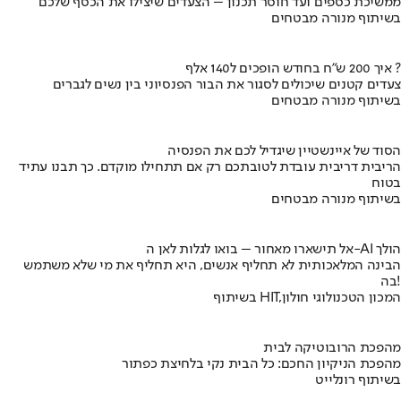
ממשיכת כספים ועד חוסר תכנון – הצעדים שיצילו את הכסף שלכם
בשיתוף מנורה מבטחים
איך 200 ש"ח בחודש הופכים ל140 אלף ?
צעדים קטנים שיכולים לסגור את הבור הפנסיוני בין נשים לגברים
בשיתוף מנורה מבטחים
הסוד של איינשטיין שיגדיל לכם את הפנסיה
הריבית דריבית עובדת לטובתכם רק אם תתחילו מוקדם. כך תבנו עתיד
בטוח
בשיתוף מנורה מבטחים
אל תישארו מאחור – בואו לגלות לאן ה-AI הולך
הבינה המלאכותית לא תחליף אנשים, היא תחליף את מי שלא משתמש
בה!
בשיתוף HIT,המכון הטכנולוגי חולון
מהפכת הרובוטיקה לבית
מהפכת הניקיון החכם: כל הבית נקי בלחיצת כפתור
בשיתוף רונלייט