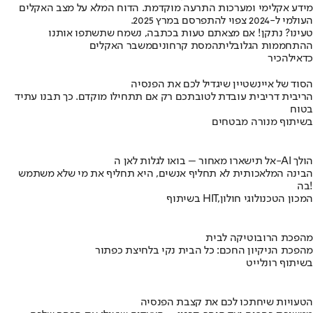
מידע אקלימי ומערכות התרעה מוקדמת. הדוח המלא על מצב האקלים
העולמי ל-2024 צפוי להתפרסם במרץ 2025.
טעינו? נתקן! אם מצאתם טעות בכתבה, נשמח שתשתפו אותנו
ההתחממות הגלובלית
המסת קרחונים
משבר האקלים
כדאי
להכיר
הסוד של איינשטיין שיגדיל לכם את הפנסיה
הריבית דריבית עובדת לטובתכם רק אם תתחילו מוקדם. כך תבנו עתיד
בטוח
בשיתוף מנורה מבטחים
אל תישארו מאחור – בואו לגלות לאן ה-AI הולך
הבינה המלאכותית לא תחליף אנשים, היא תחליף את מי שלא משתמש
בה!
בשיתוף HIT,המכון הטכנולוגי חולון
מהפכת הרובוטיקה לבית
מהפכת הניקיון החכם: כל הבית נקי בלחיצת כפתור
בשיתוף רונלייט
הטעויות שיחתכו לכם את קצבת הפנסיה