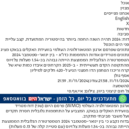
אוכל
מגזין
אנחנו מגייסים
English
X
חדשות
סביבה
דוח: 2024 תהיה השנה החמה ביותר בהיסטוריה המתועדת, קצב עליית
פני הים הוכפל
נתונים שפרסם ארגון המטאורולוגיה העולמי בוועידת האקלים בבאקו מציג
נתונים מטרידים אודות התחממות כדו"א • בין ינואר-ספטמבר 2024
הטמפרטורה הגלובלית הממוצעת הייתה גבוהה בכ-1.54 מעלות צלזיוס
מהתקופה הקדם תעשייתית • ב-2023 הקרחונים איבדו כמות שיא של
קרח וריכוז הפחמן הדו חמצני הגיע ל-420 חלקים למיליון
אסף גולן
11/11/2024, 21:58
,עודכן
11/11/2024, 21:59
0
השמעה
גל חום קיצוני ביוון. צילום: איי.אף.פי
ארגון המטאורולגיה העולמי (WMO) פרסם היום (שני) דוח מטריד
בוועידת האקלים בבאקו, המצביע על התחממות גלובלית חסרת תקדים
ועל משבר סביבתי מתקרב.
בדוח נקבע כי בין ינואר-ספטמבר 2024 הטמפרטורה הגלובלית הממוצעת
הייתה גבוהה בכ-1.54 מעלות צלזיוס (עם סטייה קלה של 0.13 מעלות)