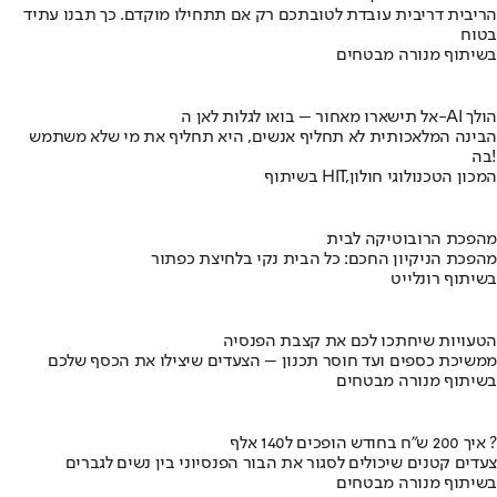
הריבית דריבית עובדת לטובתכם רק אם תתחילו מוקדם. כך תבנו עתיד
בטוח
בשיתוף מנורה מבטחים
אל תישארו מאחור – בואו לגלות לאן ה-AI הולך
הבינה המלאכותית לא תחליף אנשים, היא תחליף את מי שלא משתמש
בה!
בשיתוף HIT,המכון הטכנולוגי חולון
מהפכת הרובוטיקה לבית
מהפכת הניקיון החכם: כל הבית נקי בלחיצת כפתור
בשיתוף רונלייט
הטעויות שיחתכו לכם את קצבת הפנסיה
ממשיכת כספים ועד חוסר תכנון – הצעדים שיצילו את הכסף שלכם
בשיתוף מנורה מבטחים
איך 200 ש"ח בחודש הופכים ל140 אלף ?
צעדים קטנים שיכולים לסגור את הבור הפנסיוני בין נשים לגברים
בשיתוף מנורה מבטחים