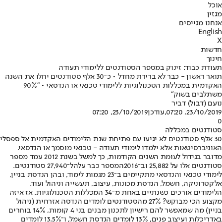
אוכל
מגזין
אנחנו מגייסים
English
X
חדשות
חינוך
תעודת כבוד: זינוק במספר הסטודנטים ללימודי תעודה
תואר ראשון - כבר לא ברירת מחדל • כ־30 אלף סטודנטים יחלו את השנה
האקדמית במכללות הטכנולוגיות ללימודי טכנאי או הנדסאי • "90%
משתלבים בשוק"
נועם (דבול) דביר
23/10/2019, 07:20
,עודכן
23/10/2019, 07:20
0
סטודנטים במכללה
30 אלף סטודנטים לא יגיעו עם פתיחת שנת הלימודים האקדמית אל ספסלי
האוניברסיטאות אלא ילמדו לימודי תעודה - טכנאי מוסמך או הנדסאי.
מדובר בגידול לעומת השנים הקודמות, כך למשל בשנת 2012 עמד מספר
סטודנטים אלו על 25,882 וב־2016
המספר כבר עלה
ל־27,940 סטודנטים.
לימודי טכנאי והנדסאי מתקיימים ב־23 מגמות לימוד, ובהן הנדסת בניין,
אלקטרוניקה, חשמל, הנדסת מכונות, עיצוב, תעשייה וניהול ועוד.
הלימודים אורכים כשנתיים באחת מ־34 המכללות הטכנולוגיות. אז איזה
מקצוע הכי מבוקש? 27% מהסטודנטים לומדים הנדסה אזרחית (ניהול
בניין) מה שמאפשר להם רישיון לתכנון מבנים בני 4 קומות, 14% בוחרים
באדריכלות ועיצוב פנים, 13% לומדים הנדסת חשמל, ו־13.5% לומדים