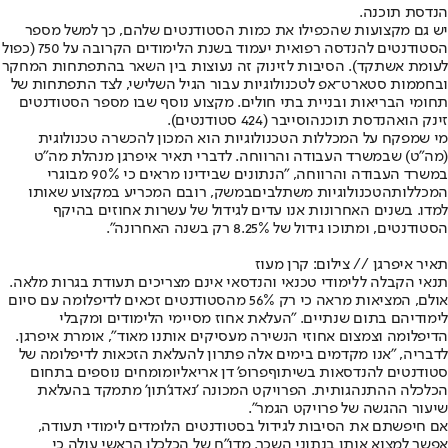
הנדסת תוכנה.
יש גם מקצועות שהכפילו את כמות הסטודנטים שלהם, כך למשל מספר
הסטודנטים להנדסה רפואית יעמוד בשנת הלימודים הקרובה על 750 (כפול
לעומת אשתקד). הסיבות לזינוק זה נעוצות בין השאר בהתפתחות המחקר
ובחממות סטארט־אפ לטכנולוגיות עבור הגיל השלישי, לצד התפתחות של
תחומי הבריאות ובניית בתי חולים. מקצוע נוסף שבו מספר הסטודנטים
זינק הוא
הנדסת תוכנה
וסייבר (424 סטודנטים).
מי שמפקח על המכללות הטכנולוגיות הוא המכון להכשרה טכנולוגית
(מה"ט) שבמשרד העבודה והרווחה. לדברי תאיר איפרגן מנהלת מה"ט
במשרד העבודה והרווחה, "הנתונים שבידינו מראים כי 90% מבוגרי
המכללות
הטכנולוגיות משתלבים
במשק, רובם המכריע במקצוע שאותו
למדו. בשנים האחרונות אנו עדים לגידול של עשרות אחוזים בהיקף
הסטודנטים, ומתוכו גידול של 8.25% רק בשנה האחרונה".
תאיר איפרגן // צילום: קרן מעוז
תנאי הקבלה ללימודי טכנאי והנדסאי אינם מצריכים תעודת בגרות מלאה.
אולם, המציאות מראה כי רק 56% מהסטודנטים זכאים לדיפלומה עם סיום
לימודיהם בתום שנתיים. "העלאת אחוז מסיימי הלימודים ומקבלי
הדיפלומה וצמצום אחוזי הנשירה מעסיקים אותנו מאוד", אומרת איפרגן.
לדבריה, "אנו מקדמים בימים אלה פתרון להעלאת הזכאות לדיפלומה של
סטודנטים להנדסאות בשיתוף
פרופ' דן אריאלי
ומומחים נוספים בתחום
הכלכלה ההתנהגותית. הפרויקט המכונה 'נאדג'תון' מתמקד בהעלאת
שיעור ההגשה של פרויקט הגמר".
אם חיפשתם את הסיבות לגידול בסטודנטים הלומדים לימודי תעודה,
אפשר למצוא אותן בנתוני השכר. מדו"ח של הכלכלן הראשי עולה כי