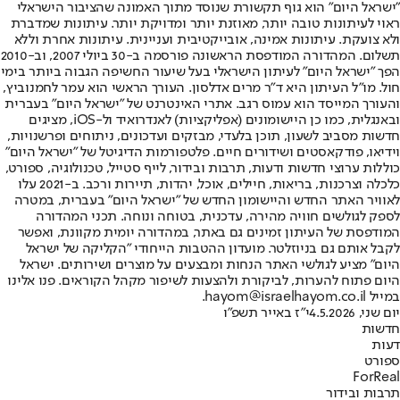
"ישראל היום" הוא גוף תקשורת שנוסד מתוך האמונה שהציבור הישראלי
ראוי לעיתונות טובה יותר, מאוזנת יותר ומדויקת יותר. עיתונות שמדברת
ולא צועקת. עיתונות אמינה, אובייקטיבית ועניינית. עיתונות אחרת וללא
תשלום. המהדורה המודפסת הראשונה פורסמה ב-30 ביולי 2007, וב-2010
הפך "ישראל היום" לעיתון הישראלי בעל שיעור החשיפה הגבוה ביותר בימי
חול. מו"ל העיתון היא ד"ר מרים אדלסון. העורך הראשי הוא עמר לחמנוביץ,
והעורך המייסד הוא עמוס רגב. אתרי האינטרנט של "ישראל היום" בעברית
ובאנגלית, כמו כן היישומונים (אפליקציות) לאנדרואיד ול-iOS, מציגים
חדשות מסביב לשעון, תוכן בלעדי, מבזקים ועדכונים, ניתוחים ופרשנויות,
וידיאו, פודקאסטים ושידורים חיים. פלטפורמות הדיגיטל של "ישראל היום"
כוללות ערוצי חדשות ודעות, תרבות ובידור, לייף סטייל, טכנולוגיה, ספורט,
כלכלה וצרכנות, בריאות, חיילים, אוכל, יהדות, תיירות ורכב. ב-2021 עלו
לאוויר האתר החדש והיישומון החדש של "ישראל היום" בעברית, במטרה
לספק לגולשים חוויה מהירה, עדכנית, בטוחה ונוחה. תכני המהדורה
המודפסת של העיתון זמינים גם באתר, במהדורה יומית מקוונת, ואפשר
לקבל אותם גם בניוזלטר. מועדון ההטבות הייחודי "הקליקה של ישראל
היום" מציע לגולשי האתר הנחות ומבצעים על מוצרים ושירותים. ישראל
היום פתוח להערות, לביקורת ולהצעות לשיפור מקהל הקוראים. פנו אלינו
במייל hayom@israelhayom.co.il.
יום שני, 4.5.2026
י"ז באייר תשפ"ו
חדשות
דעות
ספורט
ForReal
תרבות ובידור