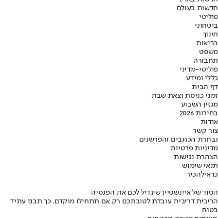
חדשות בעולם
פוליטי
ביטחוני
חינוך
בריאות
משפט
תחבורה
פוליטי-מדיני
כללי ומידע
דף הבית
זמני כניסת וצאת שבת
מגזין השבוע
בחירות 2026
אודות
צור קשר
נבחרת הכתבים והפרשנים
מדיניות פרטיות
הצהרת נגישות
תנאי שימוש
כדאי
להכיר
הסוד של איינשטיין שיגדיל לכם את הפנסיה
הריבית דריבית עובדת לטובתכם רק אם תתחילו מוקדם. כך תבנו עתיד
בטוח