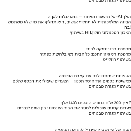
בשיתוף מנורה מבטחים
אל תישארו מאחור – בואו לגלות לאן ה-AI הולך
הבינה המלאכותית לא תחליף אנשים, היא תחליף את מי שלא משתמש
בה!
בשיתוף HIT,המכון הטכנולוגי חולון
מהפכת הרובוטיקה לבית
מהפכת הניקיון החכם: כל הבית נקי בלחיצת כפתור
בשיתוף רונלייט
הטעויות שיחתכו לכם את קצבת הפנסיה
ממשיכת כספים ועד חוסר תכנון – הצעדים שיצילו את הכסף שלכם
בשיתוף מנורה מבטחים
איך 200 ש"ח בחודש הופכים ל140 אלף ?
צעדים קטנים שיכולים לסגור את הבור הפנסיוני בין נשים לגברים
בשיתוף מנורה מבטחים
הסוד של איינשטיין שיגדיל לכם את הפנסיה