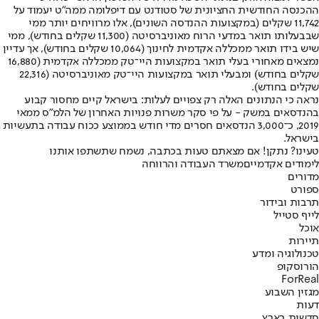
ההכנסה החודשית החציונית של סטודנט עם דיפלומה ממה"ט יעמוד על
11,742 שקלים (במקצועות ההנדסה השונים), אלו מרוויחים יותר ממי
שבבעלותו תואר במדעי הרוח מאוניברסיטה (11,300 שקלים בחודש), ממי
שיש בידו תואר ממכללה אקדמית לחינוך (10,064 שקלים בחודש), אך עדיין
נמצאים מאחורי בעלי תואר במקצועות היי־טק ממכללה אקדמית (16,880
שקלים בחודש) ומבעלי תואר במקצועות היי־טק מאוניברסיטה (22,316
שקלים בחודש).
נראה כי הנתונים האלה רק צפויים לעלות: בישראל קיים מחסור קבוע
בהנדסאים במשק - על פי סקר משרות פנויות האחרון של הלמ"ס ממאי
2019, כ־3,000 הנדסאים חסרים מדי חודש בממוצע ככוח עבודה בתעשיות
בישראל.
טעינו? נתקן! אם מצאתם טעות בכתבה, נשמח שתשתפו אותנו
לימודים אקדמיים
משרד העבודה והרווחה
מדורים
ספורט
תרבות ובידור
לייף סטייל
אוכל
תיירות
טכנולוגיה ומדע
הורוסקופ
ForReal
מגזין השבוע
דעות
חדשות בארץ