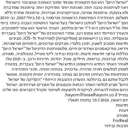
"ישראל היום" הוא גוף תקשורת שנוסד מתוך האמונה שהציבור הישראלי
ראוי לעיתונות טובה יותר, מאוזנת יותר ומדויקת יותר. עיתונות שמדברת
ולא צועקת. עיתונות אמינה, אובייקטיבית ועניינית. עיתונות אחרת וללא
תשלום. המהדורה המודפסת הראשונה פורסמה ב-30 ביולי 2007, וב-2010
הפך "ישראל היום" לעיתון הישראלי בעל שיעור החשיפה הגבוה ביותר בימי
חול. מו"ל העיתון היא ד"ר מרים אדלסון. העורך הראשי הוא עמר לחמנוביץ,
והעורך המייסד הוא עמוס רגב. אתרי האינטרנט של "ישראל היום" בעברית
ובאנגלית, כמו כן היישומונים (אפליקציות) לאנדרואיד ול-iOS, מציגים
חדשות מסביב לשעון, תוכן בלעדי, מבזקים ועדכונים, ניתוחים ופרשנויות,
וידיאו, פודקאסטים ושידורים חיים. פלטפורמות הדיגיטל של "ישראל היום"
כוללות ערוצי חדשות ודעות, תרבות ובידור, לייף סטייל, טכנולוגיה, ספורט,
כלכלה וצרכנות, בריאות, חיילים, אוכל, יהדות, תיירות ורכב. ב-2021 עלו
לאוויר האתר החדש והיישומון החדש של "ישראל היום" בעברית, במטרה
לספק לגולשים חוויה מהירה, עדכנית, בטוחה ונוחה. תכני המהדורה
המודפסת של העיתון זמינים גם באתר, במהדורה יומית מקוונת, ואפשר
לקבל אותם גם בניוזלטר. מועדון ההטבות הייחודי "הקליקה של ישראל
היום" מציע לגולשי האתר הנחות ומבצעים על מוצרים ושירותים. ישראל
היום פתוח להערות, לביקורת ולהצעות לשיפור מקהל הקוראים. פנו אלינו
במייל hayom@israelhayom.co.il.
יום ראשון, 5.7.2026
כ' בתמוז תשפ"ו
חדשות
דעות
ספורט
ForReal
תרבות ובידור