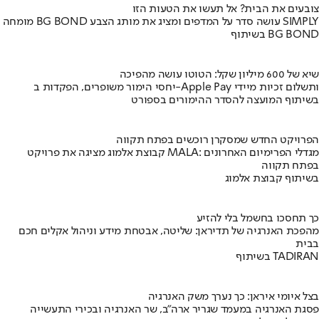
צובעים את הבית? אל תעשו את הטעות הזו
מומחה BG BOND עושה סדר על המדפים ומציג את מותג הצבע SIMPLY
בשיתוף BG BOND
שיא של 600 מיליון שקל: הטוטו עושה מהפיכה
יחסי הימור משופרים, הפקדות ב-Apple Pay ותשלום זכיות מיידי
בשיתוף המועצה להסדר ההימורים בספורט
הפרויקט החדש שמסקרן רוכשים בפתח תקווה
קבוצת אלמוג מציגה את פרויקט MALA: מגדלי הפרימיום האחרונים
בפתח תקווה
בשיתוף קבוצת אלמוג
כך תחסכו בחשמל בלי להזיע
מהפכת האנרגיה של תדיראן: שליטה, אבטחת מידע וניהול אקלים חכם
בבית
בשיתוף TADIRAN
בצל איומי איראן: כך נערך משק האנרגיה
פסגת האנרגיה במעמד שגריר ארה"ב, שר האנרגיה ובכירי התעשייה