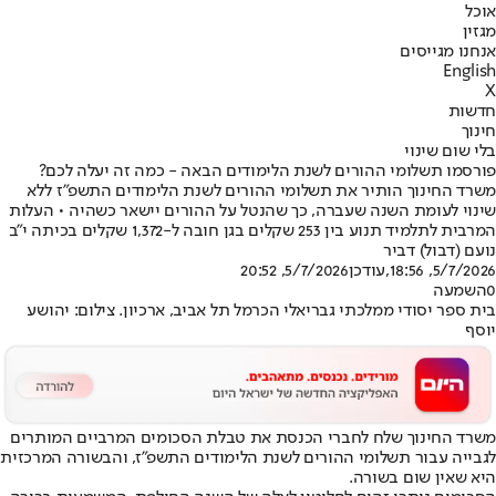
אוכל
מגזין
אנחנו מגייסים
English
X
חדשות
חינוך
בלי שום שינוי
פורסמו תשלומי ההורים לשנת הלימודים הבאה - כמה זה יעלה לכם?
משרד החינוך הותיר את תשלומי ההורים לשנת הלימודים התשפ"ז ללא
שינוי לעומת השנה שעברה, כך שהנטל על ההורים יישאר כשהיה • העלות
המרבית לתלמיד תנוע בין 253 שקלים בגן חובה ל-1,372 שקלים בכיתה י"ב
נועם (דבול) דביר
5/7/2026, 18:56
,עודכן
5/7/2026, 20:52
0
השמעה
בית ספר יסודי ממלכתי גבריאלי הכרמל תל אביב, ארכיון. צילום: יהושע
יוסף
משרד החינוך שלח לחברי הכנסת את טבלת הסכומים המרביים המותרים
לגבייה עבור תשלומי ההורים לשנת הלימודים התשפ"ז, והבשורה המרכזית
היא שאין שום בשורה.