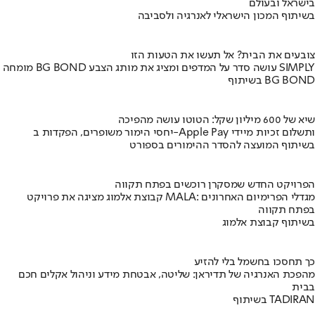
בישראל ובעולם
בשיתוף המכון הישראלי לאנרגיה ולסביבה
צובעים את הבית? אל תעשו את הטעות הזו
מומחה BG BOND עושה סדר על המדפים ומציג את מותג הצבע SIMPLY
בשיתוף BG BOND
שיא של 600 מיליון שקל: הטוטו עושה מהפיכה
יחסי הימור משופרים, הפקדות ב-Apple Pay ותשלום זכיות מיידי
בשיתוף המועצה להסדר ההימורים בספורט
הפרויקט החדש שמסקרן רוכשים בפתח תקווה
קבוצת אלמוג מציגה את פרויקט MALA: מגדלי הפרימיום האחרונים
בפתח תקווה
בשיתוף קבוצת אלמוג
כך תחסכו בחשמל בלי להזיע
מהפכת האנרגיה של תדיראן: שליטה, אבטחת מידע וניהול אקלים חכם
בבית
בשיתוף TADIRAN