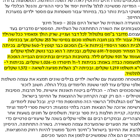
הסכומים נותרו זהים לחלוטין לאלה של השנה החולפת. המשמעות ברורה
- המדינה ממשיכה לגלגל עלויות יסוד אל כיסי ההורים, והנטל הכלכלי על
משקי הבית נותר כבד, במיוחד עבור משפחות עם מספר ילדים במערכת
החינוך.
הוועידה השנתית של ישראל היום 2026 - פאנל חינוך
כשבוחנים את השורה התחתונה של העלויות, המספרים מדברים בעד
עצמם.
מדובר ב"מס גולגולת" לכל דבר ועניין, שרק הולך ומאמיר ככל שהילד
גדל. עבור ילד בגן חובה תשלמו סכום בסיסי של 253 שקלים, אך בכניסה
לבית הספר היסודי (כיתות א'-ב') הסכום כבר קופץ ל-540 שקלים. בכיתה
ה' המחיר מטפס ל-691 שקלים, ובכיתה ו' הוא כבר נושק לאלף שקלים
ועומד על 901 שקלים לילד. בחטיבות הביניים ובתיכונים הגבייה הופכת
למעמסה כבדה באמת: בכיתות ז'-ח' תיפרדו מ-1,026 שקלים, בכיתות י'-
י"א תשלמו 1,219 שקלים, ובכיתה י"ב העלות מגיעה לשיאה - 1,372 שקלים
לתלמיד.
משפחה ממוצעת עם שלושה ילדים בגילים שונים תמצא את עצמה משלמת
אלפי שקלים עוד לפני ששנת הלימודים בכלל החלה. חשוב לזכור
שהסכומים האלה - הכוללים ביטוח תאונות אישיות, סל תרבות, מסיבות
וטיולים - הם רק קצה הקרחון של ההוצאות על החינוך בישראל.
אל "מס הגולגולת" הרשמי הזה מתווספת מדי קיץ, ובכל שנת לימודים,
רשימה ארוכה של הוצאות חובה בלתי נמנעות: רכישת ספרי לימוד וציוד
כתיבה, קניית חולצות בית ספר וביגוד, תשלומים על חוגים בשעות אחר
הצהריים, ובמקרים רבים גם אלפי שקלים בשנה על שיעורים פרטיים כדי
לסגור את הפערים שהמערכת עצמה משאירה. בשורה התחתונה, הניסיון
להציג את החינוך בישראל כ"חינוך חינם" ממשיך להיות רחוק מהמציאות,
וההורים הם אלה שממשיכים לממן את הפער מכיסם.