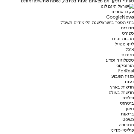
טעינו? נתקן! אם מצאתם טעות בכתבה, נשמח שתשתפו אותנו
עקבו אחרינו
G
o
o
g
l
e
News
בתי הספר בישראל
שנת הלימודים תשפ"ז
מדורים
ספורט
תרבות ובידור
לייף סטייל
אוכל
תיירות
טכנולוגיה ומדע
הורוסקופ
ForReal
מגזין השבוע
דעות
חדשות בארץ
חדשות בעולם
פוליטי
ביטחוני
חינוך
בריאות
משפט
תחבורה
פוליטי-מדיני