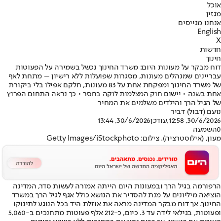
אוכל
מגזין
אנחנו מגייסים
English
X
חדשות
חינוך
דוח מבקר על מעונות היום: משרד החינוך נכשל בשמירה על הפעוטות
עבריינים שמנהלים מעונות, מסגרות שפועלות ללא רישיון – מתחת לאף
של משרד החינוך ומפקחת אחת על 83 מעונות, חלקם אפילו בלי ביקורת
אחת בשנה • יישום חוק המצלמות לוקה בחסר • כך נראה התחום הפרוץ
של הגיל הרך והילדים משלמים את המחיר
נועם (דבול) דביר
30/6/2026, 12:58
,עודכן
30/6/2026, 13:44
0
השמעה
מעון, (אילוסטרציה). צילום: Getty Images/iStockphoto
הרפורמה בגיל הרך ובמעונות היום הייתה אמורה לעשות סדר, המדינה
הוציאה מיליונים על מנת להסדיר את הנושא כולל אגף לגיל הרך במשרד
החינוך. אך דוח מבקר המדינה מראה את אוזלת היד בכל הנוגע לתינוקו
ופעוטות, בגילאי לידה עד 3. כיום, כ-212 אלף פעוטות מתחנכים ב-5,060