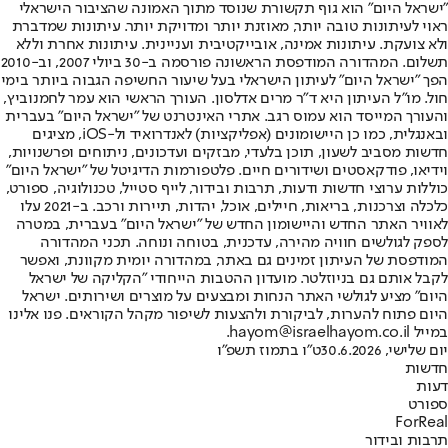
"ישראל היום" הוא גוף תקשורת שנוסד מתוך האמונה שהציבור הישראלי
ראוי לעיתונות טובה יותר, מאוזנת יותר ומדויקת יותר. עיתונות שמדברת
ולא צועקת. עיתונות אמינה, אובייקטיבית ועניינית. עיתונות אחרת וללא
תשלום. המהדורה המודפסת הראשונה פורסמה ב-30 ביולי 2007, וב-2010
הפך "ישראל היום" לעיתון הישראלי בעל שיעור החשיפה הגבוה ביותר בימי
חול. מו"ל העיתון היא ד"ר מרים אדלסון. העורך הראשי הוא עמר לחמנוביץ,
והעורך המייסד הוא עמוס רגב. אתרי האינטרנט של "ישראל היום" בעברית
ובאנגלית, כמו כן היישומונים (אפליקציות) לאנדרואיד ול-iOS, מציגים
חדשות מסביב לשעון, תוכן בלעדי, מבזקים ועדכונים, ניתוחים ופרשנויות,
וידיאו, פודקאסטים ושידורים חיים. פלטפורמות הדיגיטל של "ישראל היום"
כוללות ערוצי חדשות ודעות, תרבות ובידור, לייף סטייל, טכנולוגיה, ספורט,
כלכלה וצרכנות, בריאות, חיילים, אוכל, יהדות, תיירות ורכב. ב-2021 עלו
לאוויר האתר החדש והיישומון החדש של "ישראל היום" בעברית, במטרה
לספק לגולשים חוויה מהירה, עדכנית, בטוחה ונוחה. תכני המהדורה
המודפסת של העיתון זמינים גם באתר, במהדורה יומית מקוונת, ואפשר
לקבל אותם גם בניוזלטר. מועדון ההטבות הייחודי "הקליקה של ישראל
היום" מציע לגולשי האתר הנחות ומבצעים על מוצרים ושירותים. ישראל
היום פתוח להערות, לביקורת ולהצעות לשיפור מקהל הקוראים. פנו אלינו
במייל hayom@israelhayom.co.il.
יום שלישי, 30.6.2026
ט"ו בתמוז תשפ"ו
חדשות
דעות
ספורט
ForReal
תרבות ובידור