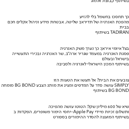
בשיתוף קבוצת אלמוג
כך תחסכו בחשמל בלי להזיע
מהפכת האנרגיה של תדיראן: שליטה, אבטחת מידע וניהול אקלים חכם
בבית
בשיתוף TADIRAN
בצל איומי איראן: כך נערך משק האנרגיה
פסגת האנרגיה במעמד שגריר ארה"ב, שר האנרגיה ובכירי התעשייה
בישראל ובעולם
בשיתוף המכון הישראלי לאנרגיה ולסביבה
צובעים את הבית? אל תעשו את הטעות הזו
מומחה BG BOND עושה סדר על המדפים ומציג את מותג הצבע SIMPLY
בשיתוף BG BOND
שיא של 600 מיליון שקל: הטוטו עושה מהפיכה
יחסי הימור משופרים, הפקדות ב-Apple Pay ותשלום זכיות מיידי
בשיתוף המועצה להסדר ההימורים בספורט