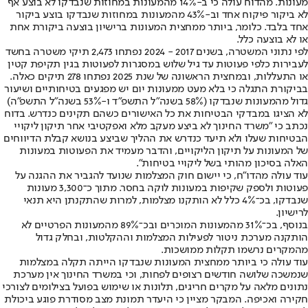
מעונות. מהדוח עולה כי ב-14% מהמעונות במחוזות שנבדקו לא בוצע אף
לא ביקור פיקוח אחד וב-43% מהמעונות במחוזות שנבדקו בוצע ביקור
אחד בלבד. כלומר, ביותר ממחצית המעונות ברישיון בוצעה ביקורת אחת
או לא בוצעה כלל.
לפי נתוני המשטרה, בשנים 2017 - 2024 נפתחו 2,473 תיקי משטרה בחשד
לעבירות כלפי פעוטות עד גיל שלוש במסגרות לפעוטות בגין תקיפת קטין
או התעללות, ובמחצית הראשונה של שנת 2025 נפתחו 278 תיקים כאלה.
בביקורת התגלה כי בלא מעט ממעונות יום יש מפגעים בטיחותיים ושיעור
גדול מהמעונות שנבדקו (58% בשנה"ל התשפ"ד ו-53% בשנה"ל התשפ"ה)
לא הציגו במבדקי הבטיחות את כל האישורים כשהם תקינים כנדרש. בדוח
נכתב כי "משרד החינוך לא ביצע מעקב מלא ואפקטיבי אחר תיקון ליקויי
הבטיחות שעלו ולא תיעד כנדרש את ההליך שביצע בנושא קבלת הדיווחים
של המעונות על תיקון הליקויים, והדבר מעמיד את הפעוטות במעונות
האלה בסיכון מהותי בשל ליקויי בטיחות".
עוד עולה מהדו"ח, כי יישום חוק המצלמות שנועד להגביר את ההגנה על
פעוטות ולספק שקיפות במעונות לוקה בחסר. מתוך כ־3,300 מעונות
שנבדקו, בכ־4% כלל לא הותקנו מצלמות, למרות שהתקנתן היא תנאי
לרישיון.
בנוסף, בכ־31% מהמעונות המוכרים ובכ־89% מהמעונות הפרטיים לא
הותקנה מערכת ניטור לפעילות המצלמות וההקלטות, ובחלק גדול
מהמקרים נרשמו תקלות ממושכות.
עוד עולה כי ביותר ממחצית המעונות שנבדקו הייתה תקלה במצלמות
שנמשכה שלושה חודשים רצופים לפחות, וכי במשרד החינוך אין מערכת
נתונים מלאה על מקרים חריגים, תלונות או שימוש בפועל בצילומים לצורכי
חקירה ואכיפה. המבקר מציין כי היעדר תמונת מצב מסודרת פוגע ביכולת