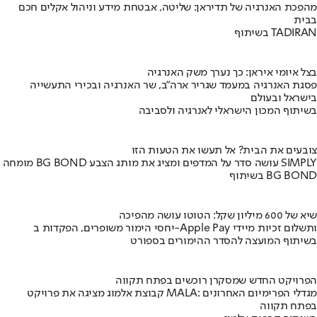
מהפכת האנרגיה של תדיראן: שליטה, אבטחת מידע וניהול אקלים חכם
בבית
בשיתוף TADIRAN
בצל איומי איראן: כך נערך משק האנרגיה
פסגת האנרגיה במעמד שגריר ארה"ב, שר האנרגיה ובכירי התעשייה
בישראל ובעולם
בשיתוף המכון הישראלי לאנרגיה ולסביבה
צובעים את הבית? אל תעשו את הטעות הזו
מומחה BG BOND עושה סדר על המדפים ומציג את מותג הצבע SIMPLY
בשיתוף BG BOND
שיא של 600 מיליון שקל: הטוטו עושה מהפיכה
יחסי הימור משופרים, הפקדות ב-Apple Pay ותשלום זכיות מיידי
בשיתוף המועצה להסדר ההימורים בספורט
הפרויקט החדש שמסקרן רוכשים בפתח תקווה
קבוצת אלמוג מציגה את פרויקט MALA: מגדלי הפרימיום האחרונים
בפתח תקווה