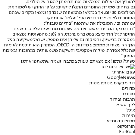
להעריך את יעילות המצלמות ואת תרומתן להגנה על הילדים.
גם בתחום שמירת החומרים התגלו ליקויים: על פי החוק יש לשמור את
הצילומים 30 יום, אך בכ־14% מהמעונות שנבדקו נמצאו מקרים שבהם
החומרים לא נשמרו כנדרש ואף "נעלמו" או נמחקו.
עמותת 121, המובילה את שותפות "בידיים טובות":
"דוח מבקר המדינה מאשר את מה שאנחנו מתריעים עליו כבר שנים:
החינוך לגיל הרך נמצא במשבר מערכתי. רק 38% מהפעוטות נמצאים
במסגרות ברישיון, והפיקוח גם עליהן אינו מספק. ישראל משקיעה בגיל
הרך רק עשירית מממוצע מדינות ה-OECD. הפתרון הוא תוכנית לאומית
שתכלול אסדרה, פיקוח אפקטיבי והשקעה משמעותית במחנכות ובאיכות
החינוך."
טעינו? נתקן! אם מצאתם טעות בכתבה, נשמח שתשתפו אותנו
עקבו אחרינו
G
o
o
g
l
e
News
דוח מבקר
מעונות
פעוטות
מדורים
ספורט
תרבות ובידור
לייף סטייל
אוכל
תיירות
טכנולוגיה ומדע
הורוסקופ
ForReal