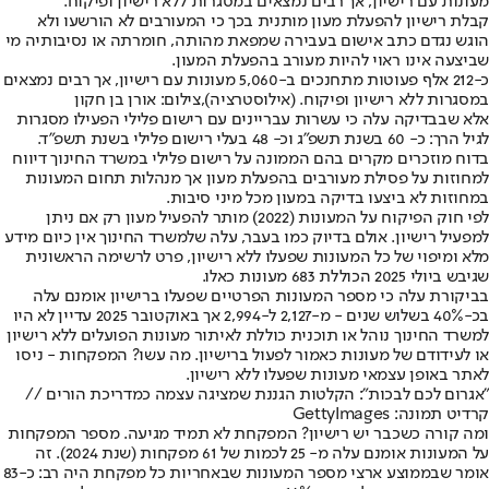
מעונות עם רישיון, אך רבים נמצאים במסגרות ללא רישיון ופיקוח.
קבלת רישיון להפעלת מעון מותנית בכך כי המעורבים לא הורשעו ולא
הוגש נגדם כתב אישום בעבירה שמפאת ‏מהותה, חומרתה או נסיבותיה מי
שביצעה אינו ראוי להיות מעורב בהפעלת המעון.
כ-212 אלף פעוטות מתחנכים ב-5,060 מעונות עם רישיון, אך רבים נמצאים
במסגרות ללא רישיון ופיקוח. (אילוסטרציה),צילום: אורן בן חקון
אלא שבבדיקה עלה כי עשרות עבריינים עם רישום פלילי הפעילו מסגרות
לגיל הרך: כ- 60 בשנת תשפ"ג וכ- 48 בעלי רישום פלילי בשנת תשפ"ד.
בדוח מוזכרים מקרים בהם הממונה על רישום פלילי במשרד החינוך דיווח
למחוזות על פסילת מעורבים בהפעלת מעון אך מנהלות תחום המעונות
במחוזות לא ביצעו בדיקה במעון מכל מיני סיבות.
לפי חוק הפיקוח על המעונות (2022) מותר להפעיל מעון רק אם ניתן
למפעיל רישיון. אולם בדיוק כמו בעבר, עלה שלמשרד החינוך אין כיום מידע
מלא ומיפוי של כל המעונות שפעלו ללא רישיון, פרט לרשימה הראשונית
שגיבש ביולי 2025 הכוללת 683 מעונות כאלו.
בביקורת עלה כי מספר המעונות הפרטיים שפעלו ברישיון אומנם עלה
בכ-40% בשלוש שנים - מ-2,127 ל-2,994 אך באוקטובר 2025 עדיין לא היו
למשרד החינוך נוהל או תוכנית כוללת לאיתור מעונות הפועלים ללא רישיון
או לעידודם של מעונות כאמור לפעול ברישיון. מה עשו? המפקחות - ניסו
לאתר באופן עצמאי מעונות שפעלו ללא רישיון.
"אגרום לכם לבכות": הקלטות הגננת שמציגה עצמה כמדריכת הורים //
קרדיט תמונה: GettyImages
ומה קורה כשכבר יש רישיון? המפקחת לא תמיד מגיעה. מספר המפקחות
על המעונות אומנם עלה מ- 25 לכמות של 61 מפקחות (שנת 2024). זה
אומר שבממוצע ארצי מספר המעונות שבאחריות כל מפקחת היה רב: כ-83