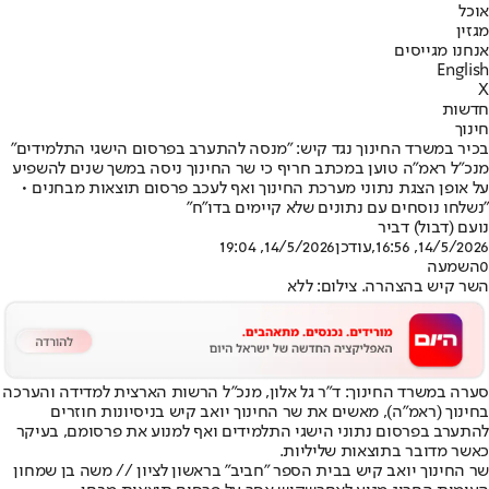
אוכל
מגזין
אנחנו מגייסים
English
X
חדשות
חינוך
בכיר במשרד החינוך נגד קיש: "מנסה להתערב בפרסום הישגי התלמידים"
מנכ"ל ראמ"ה טוען במכתב חריף כי שר החינוך ניסה במשך שנים להשפיע
על אופן הצגת נתוני מערכת החינוך ואף לעכב פרסום תוצאות מבחנים •
"נשלחו נוסחים עם נתונים שלא קיימים בדו"ח"
נועם (דבול) דביר
14/5/2026, 16:56
,עודכן
14/5/2026, 19:04
0
השמעה
השר קיש בהצהרה. צילום: ללא
סערה במשרד החינוך: ד"ר גל אלון, מנכ"ל הרשות הארצית למדידה והערכה
בחינוך (ראמ"ה), מאשים את שר החינוך יואב קיש בניסיונות חוזרים
להתערב בפרסום נתוני הישגי התלמידים ואף למנוע את פרסומם, בעיקר
כאשר מדובר בתוצאות שליליות.
שר החינוך יואב קיש בבית הספר "חביב" בראשון לציון // משה בן שמחון