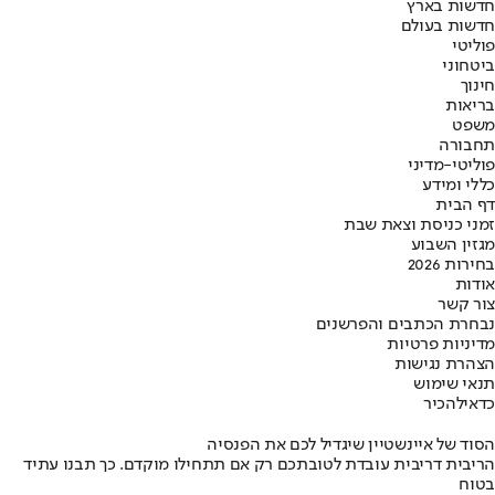
חדשות בארץ
חדשות בעולם
פוליטי
ביטחוני
חינוך
בריאות
משפט
תחבורה
פוליטי-מדיני
כללי ומידע
דף הבית
זמני כניסת וצאת שבת
מגזין השבוע
בחירות 2026
אודות
צור קשר
נבחרת הכתבים והפרשנים
מדיניות פרטיות
הצהרת נגישות
תנאי שימוש
כדאי
להכיר
הסוד של איינשטיין שיגדיל לכם את הפנסיה
הריבית דריבית עובדת לטובתכם רק אם תתחילו מוקדם. כך תבנו עתיד
בטוח