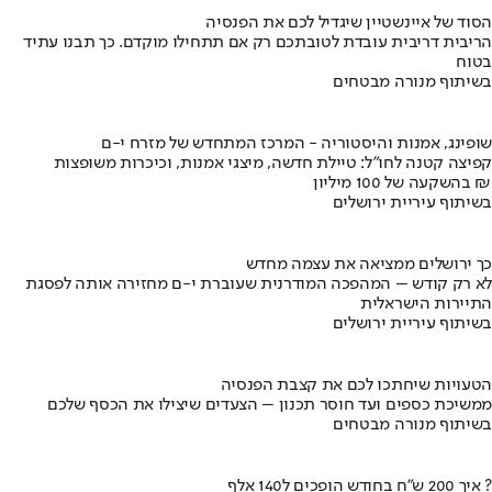
הסוד של איינשטיין שיגדיל לכם את הפנסיה
הריבית דריבית עובדת לטובתכם רק אם תתחילו מוקדם. כך תבנו עתיד
בטוח
בשיתוף מנורה מבטחים
שופינג, אמנות והיסטוריה - המרכז המתחדש של מזרח י-ם
קפיצה קטנה לחו"ל: טיילת חדשה, מיצגי אמנות, וכיכרות משופצות
בהשקעה של 100 מיליון ₪
בשיתוף עיריית ירושלים
כך ירושלים ממציאה את עצמה מחדש
לא רק קודש – המהפכה המודרנית שעוברת י-ם מחזירה אותה לפסגת
התיירות הישראלית
בשיתוף עיריית ירושלים
הטעויות שיחתכו לכם את קצבת הפנסיה
ממשיכת כספים ועד חוסר תכנון – הצעדים שיצילו את הכסף שלכם
בשיתוף מנורה מבטחים
איך 200 ש"ח בחודש הופכים ל140 אלף ?