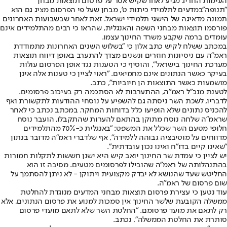
העימות החריג מגיע לאחר
שקיש אסר על פרסום תוצאות מבחן
"תנופה"
במדעים לתלמידי כיתות ט', מבחן שעל פי הפרסום מציג גם הוא
תמונה מדאיגה של הישגי תלמידי ישראל. זאת לאחר שבשבועות האחרונים
פורסמו תוצאות מבחני השפה והאנגלית, שהראו כי רבים מהתלמידים אינם
עומדים ברמה שקבע משרד החינוך עצמו.
במכתב ששלח לקיש כתב אלון כי "בשלוש השנים האחרונות מתמודדת
ראמ"ה עם ניסיונות חוזרים ונשנים מצדך להתערב באופן דיווח תוצאות
מערכת החינוך בישראל", והוסיף כי הטענות נגד אופן הפרסום עולות
בעיקר כאשר הנתונים אינם מחמיאים. "ראוי לציין כי טענות אלה אינן
מושמעות כאשר התוצאות הן חיוביות", כתב.
לטענת מנכ"ל ראמ"ה, ההתערבות לא הסתכמה רק בעיכוב פרסומים.
לדבריו, לשכת השר ניסתה גם להשפיע על נוסחי ההודעות לתקשורת ואף
להכניס נתונים שלא הופיעו כלל בדוחות המחקר. במכתב נכתב כי לאחר
שראמ"ה שלחה נוסח מתוקן בהתאם להערות שהתקבלו, הועבר נוסח
חלופי מטעם השר שכלל את המשפט: "באנגלית כ-70% מהתלמידים
מדווחים על מוטיבציה גבוהה ללמידה", אף שלדברי ראמ"ה מדובר בנתון
"שאינו קיים בדו"ח ואינו נכון עובדתית".
יש לציין כי עמדת שר החינוך יואב קיש היא ישנן חששות לתקלות חמורות
בהתנהלותה של ראמ״ה שהובילו לפרסומים מטעים. מסיבה זו הוא
החליטש שעד שהנושא לא יבדק מקצועית ויתוקן - לא ניתן להסתמך על
שום פרסום של ראמ"ה.
עוד נטען כי עצירת פרסום תוצאות מבחני המדעים מנוגדת להחלטת
ממשלה הקובעת שלשר החינוך אין סמכות למנוע את פרסום הנתונים, אלא
רק לתאם את מועד פרסומם. "החלטת השר שלא לתאם מועדי פרסום
סותרת את החלטת הממשלה", נכתב.