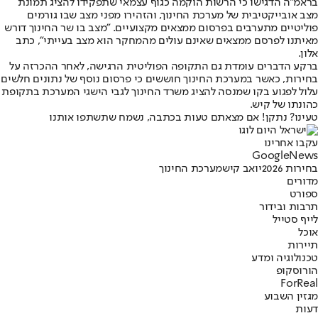
בראמ"ה הדגישו כי הרשות הוקמה כגוף עצמאי שתפקידו להציג תמונת
מצב אובייקטיבית של מערכת החינוך, והזהירו מפני מצב שבו גורמים
פוליטיים מתערבים בפרסום ממצאים מקצועיים. "מצב בו שר החינוך דורש
מאיתנו לפרסם ממצאים שאינם עולים מהמחקר הוא מצב בעייתי", כתב
אלון.
ברקע הדברים עומדת גם התקופה הפוליטית הרגישה, לאחר ההכרזה על
בחירות, כאשר במערכת החינוך חוששים כי פרסום נוסף של נתונים חלשים
עלול לפגוע בקו שמנסה להציג משרד החינוך לגבי הישגי המערכת בתקופת
כהונתו של קיש.
טעינו? נתקן! אם מצאתם טעות בכתבה, נשמח שתשתפו אותנו
עקבו אחרינו
G
o
o
g
l
e
News
בחירות 2026
יואב קיש
מערכת החינוך
מדורים
ספורט
תרבות ובידור
לייף סטייל
אוכל
תיירות
טכנולוגיה ומדע
הורוסקופ
ForReal
מגזין השבוע
דעות