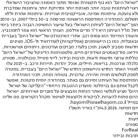
"ישראל היום" הוא גוף תקשורת שנוסד מתוך האמונה שהציבור הישראלי
ראוי לעיתונות טובה יותר, מאוזנת יותר ומדויקת יותר. עיתונות שמדברת
ולא צועקת. עיתונות אמינה, אובייקטיבית ועניינית. עיתונות אחרת וללא
תשלום. המהדורה המודפסת הראשונה פורסמה ב-30 ביולי 2007, וב-2010
הפך "ישראל היום" לעיתון הישראלי בעל שיעור החשיפה הגבוה ביותר בימי
חול. מו"ל העיתון היא ד"ר מרים אדלסון. העורך הראשי הוא עמר לחמנוביץ,
והעורך המייסד הוא עמוס רגב. אתרי האינטרנט של "ישראל היום" בעברית
ובאנגלית, כמו כן היישומונים (אפליקציות) לאנדרואיד ול-iOS, מציגים
חדשות מסביב לשעון, תוכן בלעדי, מבזקים ועדכונים, ניתוחים ופרשנויות,
וידיאו, פודקאסטים ושידורים חיים. פלטפורמות הדיגיטל של "ישראל היום"
כוללות ערוצי חדשות ודעות, תרבות ובידור, לייף סטייל, טכנולוגיה, ספורט,
כלכלה וצרכנות, בריאות, חיילים, אוכל, יהדות, תיירות ורכב. ב-2021 עלו
לאוויר האתר החדש והיישומון החדש של "ישראל היום" בעברית, במטרה
לספק לגולשים חוויה מהירה, עדכנית, בטוחה ונוחה. תכני המהדורה
המודפסת של העיתון זמינים גם באתר, במהדורה יומית מקוונת, ואפשר
לקבל אותם גם בניוזלטר. מועדון ההטבות הייחודי "הקליקה של ישראל
היום" מציע לגולשי האתר הנחות ומבצעים על מוצרים ושירותים. ישראל
היום פתוח להערות, לביקורת ולהצעות לשיפור מקהל הקוראים. פנו אלינו
במייל hayom@israelhayom.co.il.
יום חמישי, 14.5.2026
כ"ז באייר תשפ"ו
חדשות
דעות
ספורט
ForReal
תרבות ובידור