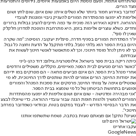
שהתרחש אתמול, ופעם נוספת היום באמצעות איומים, גידופים והתפרעות
מצד הורים.
"מדובר באירוע חמור ביותר שלא נשלים איתו. שום איום, שום לחץ ושום
אלימות לא ימנעו מהסתדרות המורים להעניק גיבוי ומוגנות לעובדי
ההוראה. דווקא האירוע הזה מוכיח עד כמה חייבים להציב גבולות ברורים
וחדים. כשלא עוצרים אלימות בזמן, היא מתרחבת והופכת למדרון חלקלק
שאין לו סוף".
יו"ר הסתדרות המורים בסניף חדרה, סיגלית יעקובי, הוסיפה: "מה שקרה
היום בבית הספר הוא בלתי נסבל, בלתי מתקבל על הדעת וחוצה כל גבול.
כך לא ניתן לנהל מוסד חינוכי, וכך לא מתאפשר לאנשי חינוך לעשות את
עבודתם.
כיתה ריקה בבית ספר בישראל, אילוסטרציה,צילום: דוד כהן-ג'יני
"כאשר הורים מגיעים לבית הספר, מאיימים, מקללים, משפילים ורודפים
אחרי מנהל בית הספר, הם אינם מביעים מחאה - הם מפרקים במו ידיהם
את יסודות החינוך. הורים אמורים להיות שותפים לדרך החינוכית, לא מי
שמטילים אימה על צוותי החינוך, מרסקים את סמכות המנהל והמורים
ופוגעים בתחושת הביטחון של כל מי שנמצא בבית הספר.
"אני מבהירה ומדגישה - שום איום ושום אלימות לא ימנעו מהסתדרות
המורים להמשיך ולהוות חומת הגנה עבור עובדי ההוראה, כדי שיוכלו לבצע
את הדבר הבסיסי הנדרש - לעבוד במקום בטוח, ובוודאי כשמדובר במרחב
חינוכי".
טעינו? נתקן! אם מצאתם טעות בכתבה, נשמח שתשתפו אותנו
עקבו אחרינו
G
o
o
g
l
e
News