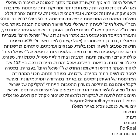
"ישראל היום" הוא גוף תקשורת שנוסד מתוך האמונה שהציבור הישראלי
ראוי לעיתונות טובה יותר, מאוזנת יותר ומדויקת יותר. עיתונות שמדברת
ולא צועקת. עיתונות אמינה, אובייקטיבית ועניינית. עיתונות אחרת וללא
תשלום. המהדורה המודפסת הראשונה פורסמה ב-30 ביולי 2007, וב-2010
הפך "ישראל היום" לעיתון הישראלי בעל שיעור החשיפה הגבוה ביותר בימי
חול. מו"ל העיתון היא ד"ר מרים אדלסון. העורך הראשי הוא עמר לחמנוביץ,
והעורך המייסד הוא עמוס רגב. אתרי האינטרנט של "ישראל היום" בעברית
ובאנגלית, כמו כן היישומונים (אפליקציות) לאנדרואיד ול-iOS, מציגים
חדשות מסביב לשעון, תוכן בלעדי, מבזקים ועדכונים, ניתוחים ופרשנויות,
וידיאו, פודקאסטים ושידורים חיים. פלטפורמות הדיגיטל של "ישראל היום"
כוללות ערוצי חדשות ודעות, תרבות ובידור, לייף סטייל, טכנולוגיה, ספורט,
כלכלה וצרכנות, בריאות, חיילים, אוכל, יהדות, תיירות ורכב. ב-2021 עלו
לאוויר האתר החדש והיישומון החדש של "ישראל היום" בעברית, במטרה
לספק לגולשים חוויה מהירה, עדכנית, בטוחה ונוחה. תכני המהדורה
המודפסת של העיתון זמינים גם באתר, במהדורה יומית מקוונת, ואפשר
לקבל אותם גם בניוזלטר. מועדון ההטבות הייחודי "הקליקה של ישראל
היום" מציע לגולשי האתר הנחות ומבצעים על מוצרים ושירותים. ישראל
היום פתוח להערות, לביקורת ולהצעות לשיפור מקהל הקוראים. פנו אלינו
במייל hayom@israelhayom.co.il.
יום שישי, 8.5.2026
כ"א באייר תשפ"ו
חדשות
דעות
ספורט
ForReal
תרבות ובידור