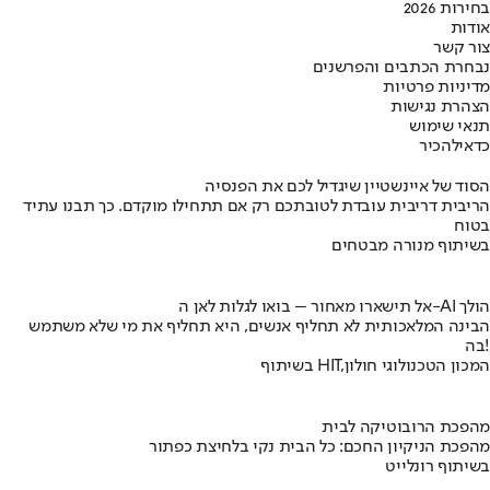
בחירות 2026
אודות
צור קשר
נבחרת הכתבים והפרשנים
מדיניות פרטיות
הצהרת נגישות
תנאי שימוש
כדאי
להכיר
הסוד של איינשטיין שיגדיל לכם את הפנסיה
הריבית דריבית עובדת לטובתכם רק אם תתחילו מוקדם. כך תבנו עתיד
בטוח
בשיתוף מנורה מבטחים
אל תישארו מאחור – בואו לגלות לאן ה-AI הולך
הבינה המלאכותית לא תחליף אנשים, היא תחליף את מי שלא משתמש
בה!
בשיתוף HIT,המכון הטכנולוגי חולון
מהפכת הרובוטיקה לבית
מהפכת הניקיון החכם: כל הבית נקי בלחיצת כפתור
בשיתוף רונלייט