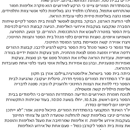
ילדים בבית ספר, תמונת המחשה,צילום: יונתן שאול
בהסתדרות המורים ציינו כי הרקע לאירועים הוא מקרה אלימות חמור
שהתרחש אתמול, במהלכו תלמיד נהג באלימות כלפי אנשי צוות ותלמידים,
ואמו נהגה באלימות פיזית כלפי עובדת הוראה.
לפי הודעת הארגון, הבוקר, במקום לאפשר לצוות בית הספר לקיים שיחות
הסברה שנקבעו בעקבות אירועי האלימות, הגיעה קבוצת הורים לכניסת
בית הספר במטרה לשבש את ההתכנסות. ההורים, כך נטען, התפרעו,
השמיעו איומים, נאצות וגידופים כלפי מנהל בית הספר והצוות החינוכי,
ויצרו אווירה קשה ומאיימת בתוך המוסד החינוכי.
עוד נמסר כי כאשר מנהל בית הספר ביקש להגיע לרכבו, קבוצת ההורים
רדפה אחריו ומנעה ממנו לצאת מהחניה, תוך צעקות והנפת ידיים בצורה
מאיימת. עובדות הוראה שליוו את המנהל ספגו אף הן נאצות, צעקות
ואמירות פוגעניות, ובהן גם אמירות בעלות אופי גזעני כלפי אחת מעובדות
ההוראה.
כיתה בית ספר בישראל, אילוסטרציה,צילום: אורן בן חקון
גם יו"ר הסתדרות המורים בסניף חדרה, סיגלית יעקובי, שהגיעה לבית
הספר כדי ללוות את הצוות החינוכי ולהעניק לו גיבוי, ספגה לדבריה
אלימות מילולית קשה ומשפילה.
לנוכח חומרת האירועים הודיעה הסתדרות המורים כי הלימודים בבית
הספר ביום ראשון, 10.5.26, יחלו בשעה 10:00, בעוד שכיתות התקשורת
יקיימו יום לימודים כסדרו.
יו"ר האיגוד המקצועי בהסתדרות המורים, מיכאל פינטו, אמר: "לא ייתכן
שהורים יגיבו באלימות קשה להחלטה שנועדה להגן על צוותי החינוך
בעקבות אירוע אלימות. זו אלימות שמרחיבה את מעגל האלימות והופכת
את צוות בית הספר לקורבן כפול - פעם אחת של אירוע האלימות