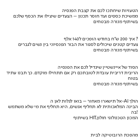
הטעויות שיחתכו לכם את קצבת הפנסיה
ממשיכת כספים ועד חוסר תכנון – הצעדים שיצילו את הכסף שלכם
בשיתוף מנורה מבטחים
איך 200 ש"ח בחודש הופכים ל140 אלף ?
צעדים קטנים שיכולים לסגור את הבור הפנסיוני בין נשים לגברים
בשיתוף מנורה מבטחים
הסוד של איינשטיין שיגדיל לכם את הפנסיה
הריבית דריבית עובדת לטובתכם רק אם תתחילו מוקדם. כך תבנו עתיד
בטוח
בשיתוף מנורה מבטחים
אל תישארו מאחור – בואו לגלות לאן ה-AI הולך
הבינה המלאכותית לא תחליף אנשים, היא תחליף את מי שלא משתמש
בה!
בשיתוף HIT,המכון הטכנולוגי חולון
מהפכת הרובוטיקה לבית