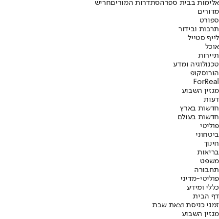
אלימות בבית ספר
הסתדרות המורים
חריש
מדורים
ספורט
תרבות ובידור
לייף סטייל
אוכל
תיירות
טכנולוגיה ומדע
הורוסקופ
ForReal
מגזין השבוע
דעות
חדשות בארץ
חדשות בעולם
פוליטי
ביטחוני
חינוך
בריאות
משפט
תחבורה
פוליטי-מדיני
כללי ומידע
דף הבית
זמני כניסת וצאת שבת
מגזין השבוע