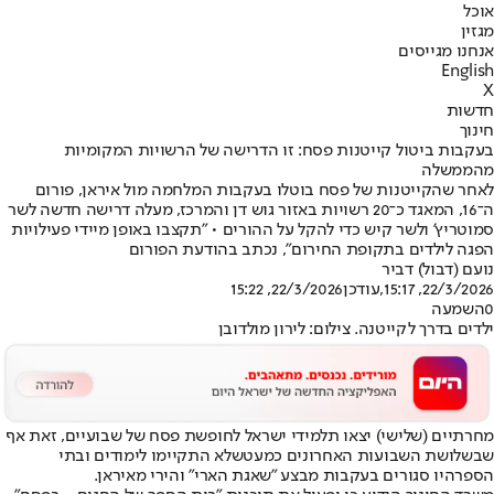
אוכל
מגזין
אנחנו מגייסים
English
X
חדשות
חינוך
בעקבות ביטול קייטנות פסח: זו הדרישה של הרשויות המקומיות
מהממשלה
לאחר שהקייטנות של פסח בוטלו בעקבות המלחמה מול איראן, פורום
ה־16, המאגד כ־20 רשויות באזור גוש דן והמרכז, מעלה דרישה חדשה לשר
סמוטריץ' ולשר קיש כדי להקל על ההורים • "תקצבו באופן מיידי פעילויות
הפגה לילדים בתקופת החירום", נכתב בהודעת הפורום
נועם (דבול) דביר
22/3/2026, 15:17
,עודכן
22/3/2026, 15:22
0
השמעה
ילדים בדרך לקייטנה. צילום: לירון מולדובן
מחרתיים (שלישי) יצאו תלמידי ישראל לחופשת פסח של שבועיים, זאת אף
שבשלושת השבועות האחרונים כמעט
שלא התקיימו לימודים ובתי
הספר
היו סגורים בעקבות מבצע "שאגת הארי" והירי מאיראן.