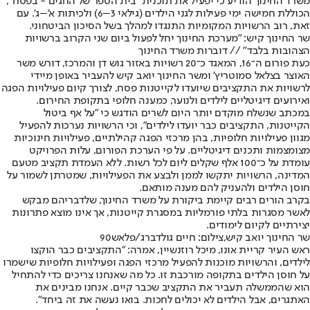
משרד החינוך הודיע כי יפעיל את תוכנית "בית הספר של החגים - בפסח",
הכוללת חמישה ימי פעילות לגני הילדים (גילאי 3–6) ולכיתות א'–ג'. עם
זאת, רוב הרשויות המקומיות התנגדו למהלך בשל הסיכון הביטחוני.
שר החינוך קיש: "מערכת החינוך יחל לפעול ביום שני הקרוב ברשויות
הצהובות בלבד" // דוברות משרד החינוך
כעת פורום ה־16, המאגד כ־20 רשויות באזור גוש דן והמרכז, דורש משר
האוצר בצלאל סמוטריץ' ומשר החינוך יואב קיש להעביר באופן מיידי
לרשויות את התקציבים שיועדו לקייטנות פסח, לצורך קיום פעילויות הפגה
ואירועים דיגיטליים לילדים ולנוער, כמענה חלופי בתקופת החירום.
במכתב שנשלח מוקדם יותר היום לשרים הודגש כי "על אף ביטול
הקייטנות, התקציבים כבר יועדו לילדים", וכי הרשויות נערכות להפעיל
מגוון פעילויות חלופיות, בהן מרכזי הפגה קהילתיים, פעילויות חינוכיות
מצומצמות ותכנים דיגיטליים. על פי הערכת הפורום, עלות הפרויקט
עומדת על כ־100 אלף שקלים ליום לכל רשות. ללא העמדת תקציב מטעם
המדינה, הרשויות יתקשו לממן ולבצע את הפעילויות, שמטרתן לשמור על
חוסן הילדים ולהעניק להם מענה מותאם.
בקרב הורים רבים קיימת ביקורת על משרד החינוך, שלדבריהם מבקש
לאשר מסגרות בלתי פורמליות במסגרת קייטנות, אך אינו מוצא פתרונות
יצירתיים לקיום לימודים.
שר החינוך יואב קיש,צילום: חיים גולדברג/פלאש90
ראש העיר קריית אונו, מיכל רוזנשיין, אמרה: "התקציבים כבר הוקצו
לילדים, והרשויות מוכנות להפעיל מרכזי הפגה ופעילויות חלופיות שישמרו
על חוסן הילדים בתקופה מורכבת זו. כל מה שאנחנו צריכים כדי להתחיל
הוא שהממשלה תעביר את התקציב שכבר קיים. אנחנו מבינים את
האתגרים, אבל הילדים לא יכולים לחכות. בואו נעשה את זה ביחד".