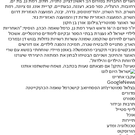
הערים החברות בפורום הן: ראשון לציון, נתניה, חולון, רמת גן, בת ים,
רחובות, הרצליה, כפר סבא, רעננה, גבעתיים, קריית אונו, נס ציונה, רמת
השרון, הוד השרון, יהוד־מונוסון, גדרה, יבנה, המועצה האזורית דרום
השרון, המועצה האזורית שדות דן והמועצה האזורית גזר.
שר האוצר סמוטריץ',צילום: אורן בן חקון
יו"ר פורום ה־16 וראש העיר רמת גן, כרמל שאמה הכהן, הוסיף: "האחריות
לילדי ישראל לא נעצרת בבתי הספר ובקיום לימודים פרונטליים. אשכול
הערים לחירום שהקמנו, שמונה עשרות רשויות גדולות בגוש דן ובמרכז
הארץ, מתגייס להבטיח שגרה, תמיכה והפגה לילדים. אנו דורשים
ומבקשים גיבוי תקציבי מהממשלה באופן מיידי. שוחחתי בנושא עם שרי
האוצר והחינוך, ושניהם הבטיחו לבחון את המתווה היצירתי שיצרנו
לרווחת הילדים והילדות".
טעינו? נתקן! אם מצאתם טעות בכתבה, נשמח שתשתפו אותנו
עקבו אחרינו
G
o
o
g
l
e
News
בצלאל סמוטריץ'
חג הפסח
יואב קיש
כרמל שאמה הכהן
קייטנה
מדורים
ספורט
תרבות ובידור
לייף סטייל
אוכל
תיירות
טכנולוגיה ומדע
הורוסקופ