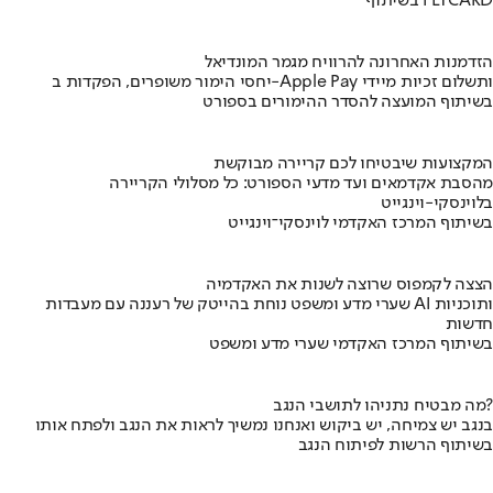
בשיתוף FLYCARD
הזדמנות האחרונה להרוויח מגמר המונדיאל
יחסי הימור משופרים, הפקדות ב-Apple Pay ותשלום זכיות מיידי
בשיתוף המועצה להסדר ההימורים בספורט
המקצועות שיבטיחו לכם קריירה מבוקשת
מהסבת אקדמאים ועד מדעי הספורט: כל מסלולי הקריירה
בלוינסקי-וינגייט
בשיתוף המרכז האקדמי לוינסקי־וינגייט
הצצה לקמפוס שרוצה לשנות את האקדמיה
שערי מדע ומשפט נוחת בהייטק של רעננה עם מעבדות AI ותוכניות
חדשות
בשיתוף המרכז האקדמי שערי מדע ומשפט
מה מבטיח נתניהו לתושבי הנגב?
בנגב יש צמיחה, יש ביקוש ואנחנו נמשיך לראות את הנגב ולפתח אותו
בשיתוף הרשות לפיתוח הנגב