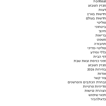
ForReal
מגזין השבוע
דעות
חדשות בארץ
חדשות בעולם
פוליטי
ביטחוני
חינוך
בריאות
משפט
תחבורה
פוליטי-מדיני
כללי ומידע
דף הבית
זמני כניסת וצאת שבת
מגזין השבוע
בחירות 2026
אודות
צור קשר
נבחרת הכתבים והפרשנים
מדיניות פרטיות
הצהרת נגישות
תנאי שימוש
כדאי
להכיר