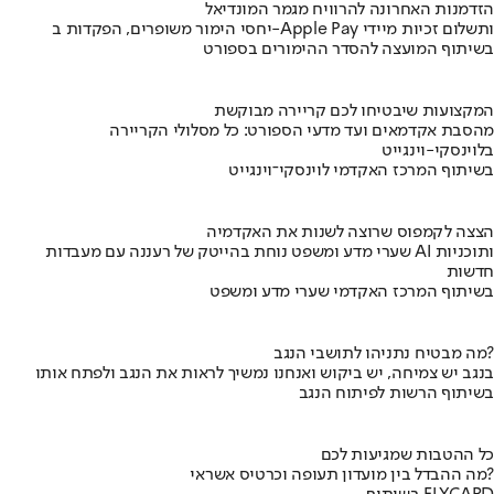
הזדמנות האחרונה להרוויח מגמר המונדיאל
יחסי הימור משופרים, הפקדות ב-Apple Pay ותשלום זכיות מיידי
בשיתוף המועצה להסדר ההימורים בספורט
המקצועות שיבטיחו לכם קריירה מבוקשת
מהסבת אקדמאים ועד מדעי הספורט: כל מסלולי הקריירה
בלוינסקי-וינגייט
בשיתוף המרכז האקדמי לוינסקי־וינגייט
הצצה לקמפוס שרוצה לשנות את האקדמיה
שערי מדע ומשפט נוחת בהייטק של רעננה עם מעבדות AI ותוכניות
חדשות
בשיתוף המרכז האקדמי שערי מדע ומשפט
מה מבטיח נתניהו לתושבי הנגב?
בנגב יש צמיחה, יש ביקוש ואנחנו נמשיך לראות את הנגב ולפתח אותו
בשיתוף הרשות לפיתוח הנגב
כל ההטבות שמגיעות לכם
מה ההבדל בין מועדון תעופה וכרטיס אשראי?