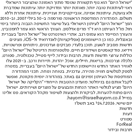
"ישראל היום" הוא גוף תקשורת שנוסד מתוך האמונה שהציבור הישראלי
ראוי לעיתונות טובה יותר, מאוזנת יותר ומדויקת יותר. עיתונות שמדברת
ולא צועקת. עיתונות אמינה, אובייקטיבית ועניינית. עיתונות אחרת וללא
תשלום. המהדורה המודפסת הראשונה פורסמה ב-30 ביולי 2007, וב-2010
הפך "ישראל היום" לעיתון הישראלי בעל שיעור החשיפה הגבוה ביותר בימי
חול. מו"ל העיתון היא ד"ר מרים אדלסון. העורך הראשי הוא עמר לחמנוביץ,
והעורך המייסד הוא עמוס רגב. אתרי האינטרנט של "ישראל היום" בעברית
ובאנגלית, כמו כן היישומונים (אפליקציות) לאנדרואיד ול-iOS, מציגים
חדשות מסביב לשעון, תוכן בלעדי, מבזקים ועדכונים, ניתוחים ופרשנויות,
וידיאו, פודקאסטים ושידורים חיים. פלטפורמות הדיגיטל של "ישראל היום"
כוללות ערוצי חדשות ודעות, תרבות ובידור, לייף סטייל, טכנולוגיה, ספורט,
כלכלה וצרכנות, בריאות, חיילים, אוכל, יהדות, תיירות ורכב. ב-2021 עלו
לאוויר האתר החדש והיישומון החדש של "ישראל היום" בעברית, במטרה
לספק לגולשים חוויה מהירה, עדכנית, בטוחה ונוחה. תכני המהדורה
המודפסת של העיתון זמינים גם באתר, במהדורה יומית מקוונת, ואפשר
לקבל אותם גם בניוזלטר. מועדון ההטבות הייחודי "הקליקה של ישראל
היום" מציע לגולשי האתר הנחות ומבצעים על מוצרים ושירותים. ישראל
היום פתוח להערות, לביקורת ולהצעות לשיפור מקהל הקוראים. פנו אלינו
במייל hayom@israelhayom.co.il.
יום שישי, 24.7.2026
י' באב תשפ"ו
חדשות
דעות
ספורט
ForReal
תרבות ובידור