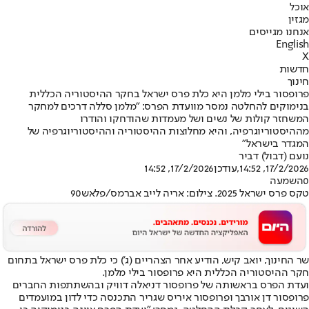
אוכל
מגזין
אנחנו מגייסים
English
X
חדשות
חינוך
פרופסור בילי מלמן היא כלת פרס ישראל בחקר ההיסטוריה הכללית
בנימוקים להחלטה נמסר מוועדת הפרס: "מלמן סללה דרכים למחקר
המשחזר קולות של נשים ושל מעמדות שהודחקו והודרו
מההיסטוריוגרפיה, והיא מחלוצות ההיסטוריה וההיסטוריוגרפיה של
המגדר בישראל"
נועם (דבול) דביר
17/2/2026, 14:52
,עודכן
17/2/2026, 14:52
0
השמעה
טקס פרס ישראל 2025. צילום: אריה לייב אברמס/פלאש90
​שר החינוך, יואב קיש, הודיע אחר הצהריים (ג') כי כלת פרס ישראל בתחום
חקר ההיסטוריה הכללית היא פרופסור בילי מלמן.
ועדת הפרס בראשותה של פרופסור דניאלה דוויק ובהשתתפות החברים
פרופסור דן אורבך ופרופסור איריס שגריר התכנסה כדי לדון במועמדים