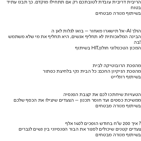
הריבית דריבית עובדת לטובתכם רק אם תתחילו מוקדם. כך תבנו עתיד
בטוח
בשיתוף מנורה מבטחים
אל תישארו מאחור – בואו לגלות לאן ה-AI הולך
הבינה המלאכותית לא תחליף אנשים, היא תחליף את מי שלא משתמש
בה!
בשיתוף HIT,המכון הטכנולוגי חולון
מהפכת הרובוטיקה לבית
מהפכת הניקיון החכם: כל הבית נקי בלחיצת כפתור
בשיתוף רונלייט
הטעויות שיחתכו לכם את קצבת הפנסיה
ממשיכת כספים ועד חוסר תכנון – הצעדים שיצילו את הכסף שלכם
בשיתוף מנורה מבטחים
איך 200 ש"ח בחודש הופכים ל140 אלף ?
צעדים קטנים שיכולים לסגור את הבור הפנסיוני בין נשים לגברים
בשיתוף מנורה מבטחים