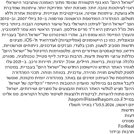
"ישראל היום" הוא גוף תקשורת שנוסד מתוך האמונה שהציבור הישראלי
ראוי לעיתונות טובה יותר, מאוזנת יותר ומדויקת יותר. עיתונות שמדברת
ולא צועקת. עיתונות אמינה, אובייקטיבית ועניינית. עיתונות אחרת וללא
תשלום. המהדורה המודפסת הראשונה פורסמה ב-30 ביולי 2007, וב-2010
הפך "ישראל היום" לעיתון הישראלי בעל שיעור החשיפה הגבוה ביותר בימי
חול. מו"ל העיתון היא ד"ר מרים אדלסון. העורך הראשי הוא עמר לחמנוביץ,
והעורך המייסד הוא עמוס רגב. אתרי האינטרנט של "ישראל היום" בעברית
ובאנגלית, כמו כן היישומונים (אפליקציות) לאנדרואיד ול-iOS, מציגים
חדשות מסביב לשעון, תוכן בלעדי, מבזקים ועדכונים, ניתוחים ופרשנויות,
וידיאו, פודקאסטים ושידורים חיים. פלטפורמות הדיגיטל של "ישראל היום"
כוללות ערוצי חדשות ודעות, תרבות ובידור, לייף סטייל, טכנולוגיה, ספורט,
כלכלה וצרכנות, בריאות, חיילים, אוכל, יהדות, תיירות ורכב. ב-2021 עלו
לאוויר האתר החדש והיישומון החדש של "ישראל היום" בעברית, במטרה
לספק לגולשים חוויה מהירה, עדכנית, בטוחה ונוחה. תכני המהדורה
המודפסת של העיתון זמינים גם באתר, במהדורה יומית מקוונת, ואפשר
לקבל אותם גם בניוזלטר. מועדון ההטבות הייחודי "הקליקה של ישראל
היום" מציע לגולשי האתר הנחות ומבצעים על מוצרים ושירותים. ישראל
היום פתוח להערות, לביקורת ולהצעות לשיפור מקהל הקוראים. פנו אלינו
במייל hayom@israelhayom.co.il.
יום ראשון, 3.5.2026
ט"ז באייר תשפ"ו
חדשות
דעות
ספורט
ForReal
תרבות ובידור