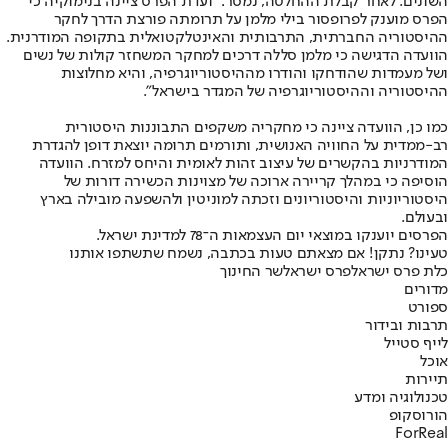
השונים. לאחר קבלת ההחלטה, נמסר: "​ועדת הפרס ציינה בנימוקיה כי
הפרס מוענק לפרופסור בילי מלמן על תרומתה פורצת הדרך לחקר
ההיסטוריה החברתית, התרבותית והאינטלקטואלית בתקופה המודרנית.
הוועדה הדגישה כי מלמן סללה דרכים למחקר המשחזר קולות של נשים
ושל מעמדות שהודחקו והודרו מההיסטוריוגרפיה, והיא מחלוצות
ההיסטוריה וההיסטוריוגרפיה של המגדר בישראל".
​כמו כן, הוועדה ציינה כי מחקריה משקפים התבוננות היסטורית
רב-ממדית על החוויה האנושית, ותורמים תרומה יוצאת דופן להגדרת
המודרניות בהקשרים של עיצוב זהות לאומית והיחס למזרח. הוועדה
הוסיפה כי במהלך קריירה ארוכה של מצוינות הכשירה דורות של
היסטוריוניות והיסטוריונים וזכתה למוניטין ולהשפעה מובילה בארץ
ובעולם.
​הפרסים יוענקו במוצאי יום העצמאות ה־78 למדינת ישראל.
טעינו? נתקן! אם מצאתם טעות בכתבה, נשמח שתשתפו אותנו
כלת פרס ישראל
פרס ישראל
שר החינוך
מדורים
ספורט
תרבות ובידור
לייף סטייל
אוכל
תיירות
טכנולוגיה ומדע
הורוסקופ
ForReal