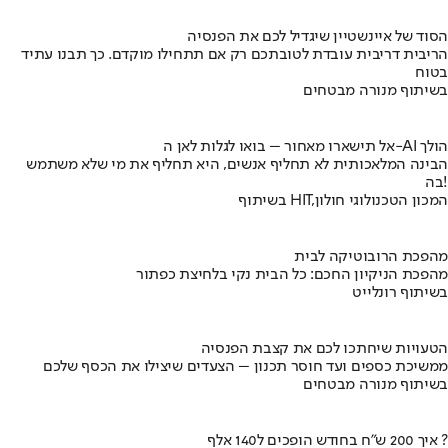
הסוד של איינשטיין שיגדיל לכם את הפנסיה
הריבית דריבית עובדת לטובתכם רק אם תתחילו מוקדם. כך תבנו עתיד
בטוח
בשיתוף מנורה מבטחים
אל תישארו מאחור – בואו לגלות לאן ה-AI הולך
הבינה המלאכותית לא תחליף אנשים, היא תחליף את מי שלא משתמש
בה!
בשיתוף HIT,המכון הטכנולוגי חולון
מהפכת הרובוטיקה לבית
מהפכת הניקיון החכם: כל הבית נקי בלחיצת כפתור
בשיתוף רונלייט
הטעויות שיחתכו לכם את קצבת הפנסיה
ממשיכת כספים ועד חוסר תכנון – הצעדים שיצילו את הכסף שלכם
בשיתוף מנורה מבטחים
איך 200 ש"ח בחודש הופכים ל140 אלף ?