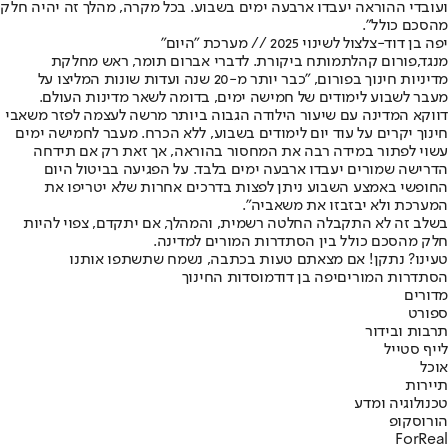
ועובדי ההוראה יעבדו ארבעה ימים בשבוע. בכל מקרה, מהלך זה יהיה חלק
מהסכם כולל".
יפה בן דוד-צלצול לשינוי 2025 // מערכת "היום"
מנגד,
פורום קהלת
מותח ביקורת
. לדברי אברום תומר, ראש מחלקת
מדיניות חינוך בפורום, "כבר יותר מ-20 שנה ועדות שונות המליצו על
מעבר לשבוע לימודים של חמישה ימים, בדומה לשאר מדינות העולם.
דווקא המדינה עם שיעור הילודה הגבוה ביותר מרשה לעצמה לפזר משאבי
חינוך יקרים על עוד יום לימודים בשבוע, ללא הכרח. מעבר לחמישה ימים
עשוי לפתור במידה רבה את המחסור בהוראה, אך זאת רק אם תידחה
הדרישה שמורים יעבדו ארבעה ימים בלבד. על הפגיעה בביטול היום
החופשי באמצע השבוע ניתן לפצות בדרכים אחרות שלא יטריפו את
המערכת ולא יבזבזו את משאביה".
בשלב זה לא התקבלה החלטה רשמית, והמהלך, אם יתקדם, צפוי להיות
חלק מהסכם כולל בין הסתדרות המורים למדינה.
טעינו? נתקן! אם מצאתם טעות בכתבה, נשמח שתשתפו אותנו
הסתדרות המורים
יפה בן דוד
מוסדות החינוך
מדורים
ספורט
תרבות ובידור
לייף סטייל
אוכל
תיירות
טכנולוגיה ומדע
הורוסקופ
ForReal