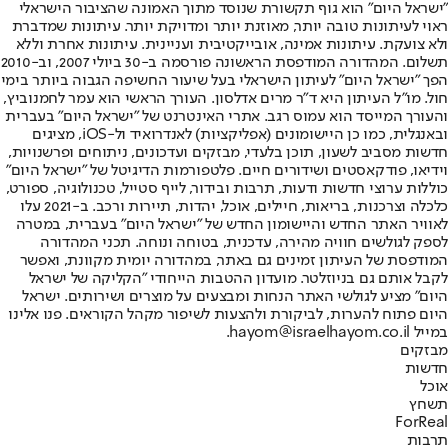
"ישראל היום" הוא גוף תקשורת שנוסד מתוך האמונה שהציבור הישראלי
ראוי לעיתונות טובה יותר, מאוזנת יותר ומדויקת יותר. עיתונות שמדברת
ולא צועקת. עיתונות אמינה, אובייקטיבית ועניינית. עיתונות אחרת וללא
תשלום. המהדורה המודפסת הראשונה פורסמה ב-30 ביולי 2007, וב-2010
הפך "ישראל היום" לעיתון הישראלי בעל שיעור החשיפה הגבוה ביותר בימי
חול. מו"ל העיתון היא ד"ר מרים אדלסון. העורך הראשי הוא עמר לחמנוביץ,
והעורך המייסד הוא עמוס רגב. אתרי האינטרנט של "ישראל היום" בעברית
ובאנגלית, כמו כן היישומונים (אפליקציות) לאנדרואיד ול-iOS, מציגים
חדשות מסביב לשעון, תוכן בלעדי, מבזקים ועדכונים, ניתוחים ופרשנויות,
וידיאו, פודקאסטים ושידורים חיים. פלטפורמות הדיגיטל של "ישראל היום"
כוללות ערוצי חדשות ודעות, תרבות ובידור, לייף סטייל, טכנולוגיה, ספורט,
כלכלה וצרכנות, בריאות, חיילים, אוכל, יהדות, תיירות ורכב. ב-2021 עלו
לאוויר האתר החדש והיישומון החדש של "ישראל היום" בעברית, במטרה
לספק לגולשים חוויה מהירה, עדכנית, בטוחה ונוחה. תכני המהדורה
המודפסת של העיתון זמינים גם באתר, במהדורה יומית מקוונת, ואפשר
לקבל אותם גם בניוזלטר. מועדון ההטבות הייחודי "הקליקה של ישראל
היום" מציע לגולשי האתר הנחות ומבצעים על מוצרים ושירותים. ישראל
היום פתוח להערות, לביקורת ולהצעות לשיפור מקהל הקוראים. פנו אלינו
במייל hayom@israelhayom.co.il.
מבזקים
חדשות
אוכל
תשחץ
ForReal
תרבות