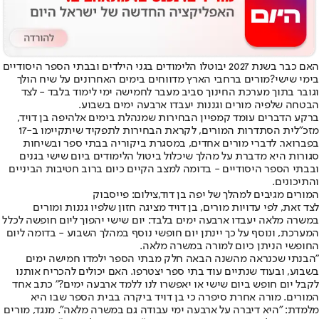
האם כבר בשנת 2027 יבוטלו הלימודים בגני הילדים ובבתי הספר היסודיים
בימי שישי?
מורים ברחבי הארץ מדווחים בימים האחרונים על שיח הולך
וגובר בתוך מערכת החינוך סביב מעבר לחמישה ימי לימוד בלבד - לצד
הבטחה שלפיה מורים וגננות יעבדו ארבעה ימים בשבוע.
ברקע הדברים עומד קמפיין הבחירות שמנהלת בימים אלה
יפה בן דויד
,
מזכ"לית הסתדרות המורים, לקראת הבחירות לתפקיד שיתקיימו ב-17
בפברואר. לדברי מורים אחדים, במסגרת ביקוריה בבתי ספר ובשיחות
סגורות היא מדברת על מהלך שיכלול ביטול הלימודים ביום שישי בגנים
ובבתי הספר היסודיים - בדומה למצב הקיים כיום ברוב חטיבות הביניים
והתיכונים.
המורים מגיבים למהלך של יפה בן דוד,צילום: פייסבוק
לצד זאת, לפי עדויות מורים, בן דויד מציגה חזון שלפיו גננות ומורים
במשרה מלאה יעבדו ארבעה ימים בלבד: יום שישי יהפוך ליום חופשה לכלל
המערכת, ונוסף על כך יינתן יום חופשי נוסף במהלך השבוע - בדומה ליום
החופשי הניתן כיום למורה במשרה מלאה.
"הבנתי שכנראה מהשנה הבאה חלק מבתי הספר ילמדו חמישה ימים
בשבוע, ובעוד שנתיים עוד בתי ספר יצטרפו. האם יכולים להכריח אותנו
לקבל יום חופש ביום שישי או יאפשרו לנו ללמד ארבעה ימים?" כתב אחד
המורים. מורה אחרת סיפרה כי בן דויד ביקרה בבית הספר שבו היא
מלמדת: "היא דיברה על ארבעה ימי עבודה גם במשרה מלאה". מנגד, מורים