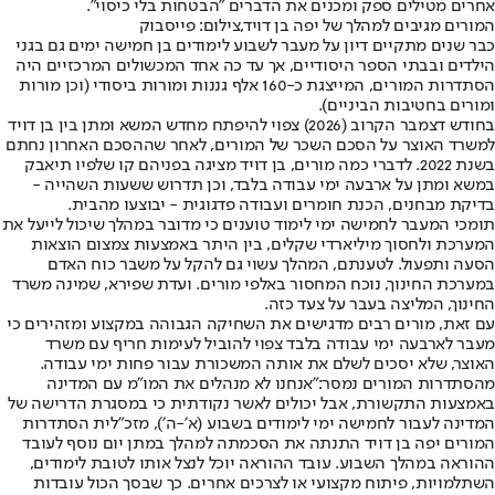
אחרים מטילים ספק ומכנים את הדברים "הבטחות בלי כיסוי".
המורים מגיבים למהלך של יפה בן דויד,צילום: פייסבוק
כבר שנים מתקיים דיון על מעבר לשבוע לימודים בן חמישה ימים גם בגני
הילדים ובבתי הספר היסודיים, אך עד כה אחד המכשולים המרכזיים היה
הסתדרות המורים, המייצגת כ-160 אלף גננות ומורות ביסודי (וכן מורות
ומורים בחטיבות הביניים).
בחודש דצמבר הקרוב (2026) צפוי להיפתח מחדש המשא ומתן בין בן דויד
למשרד האוצר על הסכם השכר של המורים, לאחר שההסכם האחרון נחתם
בשנת 2022. לדברי כמה מורים, בן דויד מציגה בפניהם קו שלפיו תיאבק
במשא ומתן על ארבעה ימי עבודה בלבד, וכן תדרוש ששעות השהייה -
בדיקת מבחנים, הכנת חומרים ועבודה פדגוגית - יבוצעו מהבית.
תומכי המעבר לחמישה ימי לימוד טוענים כי מדובר במהלך שיכול לייעל את
המערכת ולחסוך מיליארדי שקלים, בין היתר באמצעות צמצום הוצאות
הסעה ותפעול. לטענתם, המהלך עשוי גם להקל על משבר כוח האדם
במערכת החינוך, נוכח המחסור באלפי מורים. ועדת שפירא, שמינה משרד
החינוך, המליצה בעבר על צעד כזה.
עם זאת, מורים רבים מדגישים את השחיקה הגבוהה במקצוע ומזהירים כי
מעבר לארבעה ימי עבודה בלבד צפוי להוביל לעימות חריף עם משרד
האוצר, שלא יסכים לשלם את אותה המשכורת עבור פחות ימי עבודה.
מהסתדרות המורים נמסר:
"אנחנו לא מנהלים את המו"מ עם המדינה
באמצעות התקשורת, אבל יכולים לאשר נקודתית כי במסגרת הדרישה של
המדינה לעבור לחמישה ימי לימודים בשבוע (א׳-ה׳), מזכ"לית הסתדרות
המורים יפה בן דויד התנתה את הסכמתה למהלך במתן יום נוסף לעובד
ההוראה במהלך השבוע. עובד ההוראה יוכל לנצל אותו לטובת לימודים,
השתלמויות, פיתוח מקצועי או לצרכים אחרים. כך שבסך הכול עובדות