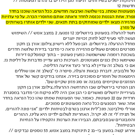
תינוקות ישנים בשירותים" תיעוד מגן הילדים בו נהרגו הפעוטות //
חדשות 12
הפעוטות שמתו, בני שלושה וארבעה חודשים, ככל הנראה שוכנו בחדר
נפרד, אחת הגננות נכנסה לחדר וראתה אותם מחוסרי הכרה. על פי עדויות
מהזירה מצאו ילדים שמוחזקים בתת תנאים, שני ילדים אותרו בשרותים
על מזרן.
חשד להרעלה בפעוטון בירושלים: 12 נפגעו, 2 במצב אנוש // השימוש
נעשה לפי סעיף 27א' לחוק זכויות יוצרים
מחדל ההרעלה בירושלים. הגן פעל ללא רישיון,צילום: אורן בן חקון
מפרטים נוספים שעולים מהזירה נראה כי מדובר בדירת שלושה חדרים
בשכונת רוממה ששישמשה כמעין פעוטון - בתוך קומפלקס דירות
ששימשו כולן כגנים ופעוטונים. הערכות כרגע עדיין מדברות על דליפת גז,
אם כי בשלב זה עדיין לא ברור כיצד אירעה הדליפה.
טל וולבוביץ, דוברת כבאות והצלה, סיפרה כי "בשלב זה אנו שוללים
הימצאות של חומרים מסוכנים בזירה. אנחנו בודקים קשר של אחד
המזגנים שקיימים במבנה או סוג מזון שקיים שם".
הגן הפרטי בירושלים שבו התרחשה ההרעלה,צילום: אורן בן חקון
בעיריית ירושלים מאשרים כי הגן אכן היה ללא פיקוח וכי מדובר במסגרת
חרדית עם 22 פעוטות. כאמור, שני הפעוטות שמתו שהו ככל הנראה בחדר
אחר. שאר הנפגעים ככל נראה מפעוטונים סמוכים.
אורלי סילבינגר, מנכ"לית ארגון בטרם לבטיחות ילדים: "אני פונה להורים,
אל תגידו 'לי זה לא יקרה', האחריות לשלום ילדינו היא עלינו, ההורים
והמבוגרים שבסביבתם, הגבירו את הערנות והקפידו על הנחיות
הבטיחות".
אירוע קשה במעון בי-ם: 2 תינוקות במצב אנוש, 53 נוספים נבדקים //