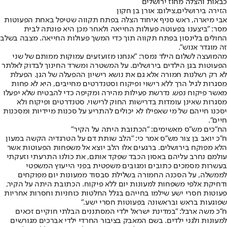
כבאות והצלה מחוז ירושלים
הזירה בירושלים,צילום: אורן בן חקון
אבי מיארה, ראש סניף איחוד הצלה בפתח תקווה שטיפל באחת הפעוטות
מסר: "ביצענו בפעוטה פעולות החייאה ולאחר מכן היא פונתה לבית
החולים בלינסון בפתח תקווה תוך כדי המשך פעולות החייאה. מצבה בשלב
זה מוגדר אנוש".
מהמועצה לשלום הילד נמסר: "אנחנו מזועזעים עמוקות ממותם של שני
הפעוטות בגן הילדים בירושלים. על המשטרה ומשרד החינוך לבדוק לאלתר
לא רק רשלנות חמורה אלא גם את נושא רישיון ההפעלה של הגן. הפעלת
מסגרות לגיל הרך ללא רישוי ופיקוח וסטנדרטים מחייבים, היא לא פחות
מאשר פיקוח נפש. נדרשת פעילות מהירה ומקיפה כדי להבטיח שלא יפעלו
מסגרות שאינן עומדות בדרישות החוק לרישוי, סטנדרטים ופיקוח ולא
יסכנו חייהם של מי שאפילו לא יכולים להתריע על סכנות מיידיות ומסכנות
חיים".
הח"כים מש"ס מאשימים: "הכתובת היתה על הקיר"
ח״כ יואב בן צור מש"ס אמר כי: ״הלב שותת דם על הטרגדיה הקשה במעון
הלא מפוקח בירושלים. ברגעים אלו הלב יוצא אל משפחות הפעוטות אשר
עולמם נחרב עליהם באסון הכבד שפקד אותם, את כולנו התרעתי וזעקתי
בעשרות מסמכים כתובים ומגובים משפטית בפני הייעוץ המשפטי
לממשלה, על הסכנה החמורה בשלילת סבסוד ממעונות יום מפוקחים
ודחיקת אלפי משפחות למעונות יום ללא פיקוח. הכתובת היתה על הקיר,
פעוטות חסרי ישע שילמו בחייהם בגלל החלטות כוחניות וחסרות אחריות
שפוגעות בראש ובראשונה בפעוטות חסרי ישע.״
ח״כ משה ארבל: ״במדינת ישראל ילדי המסתננים הבלתי חוקיים זכאים
למעונות ולגני ילדים. בשם המאבק בציבור החרדי ילדי אברכים מגורשים