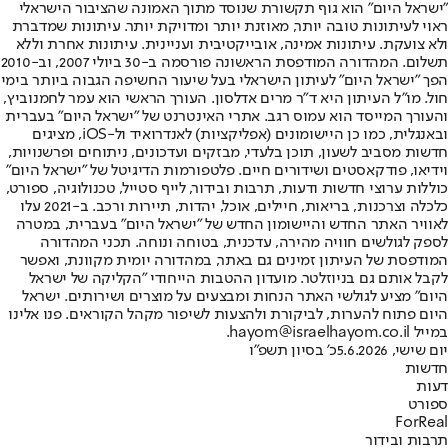
"ישראל היום" הוא גוף תקשורת שנוסד מתוך האמונה שהציבור הישראלי
ראוי לעיתונות טובה יותר, מאוזנת יותר ומדויקת יותר. עיתונות שמדברת
ולא צועקת. עיתונות אמינה, אובייקטיבית ועניינית. עיתונות אחרת וללא
תשלום. המהדורה המודפסת הראשונה פורסמה ב-30 ביולי 2007, וב-2010
הפך "ישראל היום" לעיתון הישראלי בעל שיעור החשיפה הגבוה ביותר בימי
חול. מו"ל העיתון היא ד"ר מרים אדלסון. העורך הראשי הוא עמר לחמנוביץ,
והעורך המייסד הוא עמוס רגב. אתרי האינטרנט של "ישראל היום" בעברית
ובאנגלית, כמו כן היישומונים (אפליקציות) לאנדרואיד ול-iOS, מציגים
חדשות מסביב לשעון, תוכן בלעדי, מבזקים ועדכונים, ניתוחים ופרשנויות,
וידיאו, פודקאסטים ושידורים חיים. פלטפורמות הדיגיטל של "ישראל היום"
כוללות ערוצי חדשות ודעות, תרבות ובידור, לייף סטייל, טכנולוגיה, ספורט,
כלכלה וצרכנות, בריאות, חיילים, אוכל, יהדות, תיירות ורכב. ב-2021 עלו
לאוויר האתר החדש והיישומון החדש של "ישראל היום" בעברית, במטרה
לספק לגולשים חוויה מהירה, עדכנית, בטוחה ונוחה. תכני המהדורה
המודפסת של העיתון זמינים גם באתר, במהדורה יומית מקוונת, ואפשר
לקבל אותם גם בניוזלטר. מועדון ההטבות הייחודי "הקליקה של ישראל
היום" מציע לגולשי האתר הנחות ומבצעים על מוצרים ושירותים. ישראל
היום פתוח להערות, לביקורת ולהצעות לשיפור מקהל הקוראים. פנו אלינו
במייל hayom@israelhayom.co.il.
יום שישי, 5.6.2026
כ' בסיון תשפ"ו
חדשות
דעות
ספורט
ForReal
תרבות ובידור