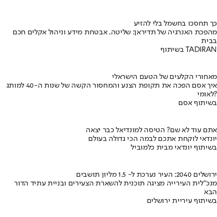
כך תחסכו בחשמל בלי להזיע
מהפכת האנרגיה של תדיראן: שליטה, אבטחת מידע וניהול אקלים חכם
בבית
בשיתוף TADIRAN
מאחורי הקלעים של הטעם הישראלי
איך אסם הפכה את תקופת הצנע והמחסור הקשה של שנות ה-40 למותג
לאומי?
בשיתוף אסם
אתם עוד לא שם? הטיסה למונדיאל כבר יצאה
יונדאי לוקחת אתכם לבמה הכי גדולה בעולם
בשיתוף יונדאי מבית כלמוביל
ירושלים 2040: העיר נערכת ל- 1.5 מליון תושבים
מנכ"לית העירייה מציגה תוכנית להשארת הצעירים ובניית עתיד הדור
הבא
בשיתוף עיריית ירושלים