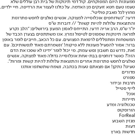
ממעונות היום המפוקחים. קול דמי תינוקות של בית רבן עוללים שלא
טעמו טעם חטא זועקים מן האדמה. על כולנו לעצור את הרדיפה, חיי ילדים,
מחוץ לכל מאבק פוליטי".
דרעי: "כשדוחפים אוכלוסייה למצוקה, אנשים נאלצים לחפש פתרונות
והתוצאות עלולות להיות קשות" // דוברות ש"ס
יו״ר ש״ס, הרב אריה דרעי, התייחס לאסון המעון בירושלים: ״הלב נקרע
למראה תינוקות שמפונים לטיפול נמרץ. אנו משתתפים בצערן הכבד של
המשפחות ומתפללים לרפואת הפצועים. עם כל הכאב, חייבים לומר באופן
ברור: אסור להפעיל מעונות ללא פיקוח! ‘ונשמרתם מאוד לנפשותיכם’. עם
זאת, נדרש גם חשבון נפש עמוק. מי יכול לומר ‘ידינו לא שפכו את הדם
הזה’? כאשר דוחפים בבת-אחת אוכלוסייה גדולה מאוד למצוקה, אנשים
נאלצים לחפש פתרונות אחרים והתוצאות עלולות להיות קשות ומרות״.
טעינו? נתקן! אם מצאתם טעות בכתבה, נשמח שתשתפו אותנו
מדורים
ספורט
תרבות ובידור
לייף סטייל
אוכל
תיירות
טכנולוגיה ומדע
הורוסקופ
ForReal
מגזין השבוע
דעות
חדשות בארץ