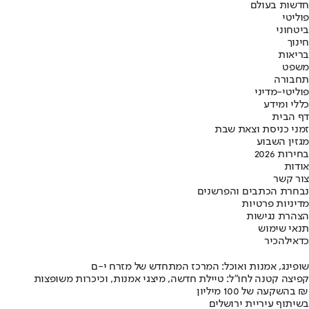
חדשות בעולם
פוליטי
ביטחוני
חינוך
בריאות
משפט
תחבורה
פוליטי-מדיני
כללי ומידע
דף הבית
זמני כניסת וצאת שבת
מגזין השבוע
בחירות 2026
אודות
צור קשר
נבחרת הכתבים והפרשנים
מדיניות פרטיות
הצהרת נגישות
תנאי שימוש
כדאי
להכיר
שופינג, אמנות ואוכל: המרכז המתחדש של מזרח י-ם
קפיצה קטנה לחו"ל: טיילת חדשה, מיצגי אמנות, וכיכרות משופצות
בהשקעה של 100 מיליון ₪
בשיתוף עיריית ירושלים