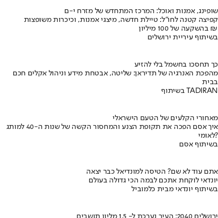
שופינג, אמנות ואוכל: המרכז המתחדש של מזרח י-ם
קפיצה קטנה לחו"ל: טיילת חדשה, מיצגי אמנות, וכיכרות משופצות
בהשקעה של 100 מיליון ₪
בשיתוף עיריית ירושלים
כך תחסכו בחשמל בלי להזיע
מהפכת האנרגיה של תדיראן: שליטה, אבטחת מידע וניהול אקלים חכם
בבית
בשיתוף TADIRAN
מאחורי הקלעים של הטעם הישראלי
איך אסם הפכה את תקופת הצנע והמחסור הקשה של שנות ה-40 למותג
לאומי?
בשיתוף אסם
אתם עוד לא שם? הטיסה למונדיאל כבר יצאה
יונדאי לוקחת אתכם לבמה הכי גדולה בעולם
בשיתוף יונדאי מבית כלמוביל
ירושלים 2040: העיר נערכת ל- 1.5 מליון תושבים