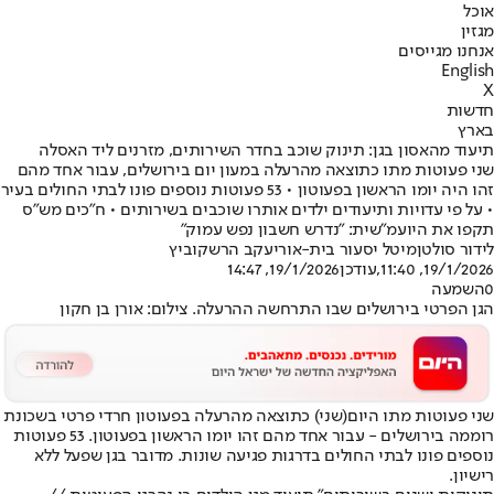
אוכל
מגזין
אנחנו מגייסים
English
X
חדשות
בארץ
תיעוד מהאסון בגן: תינוק שוכב בחדר השירותים, מזרנים ליד האסלה
שני פעוטות מתו כתוצאה מהרעלה במעון יום בירושלים, עבור אחד מהם
זהו היה יומו הראשון בפעוטון • 53 פעוטות נוספים פונו לבתי החולים בעיר
• על פי עדויות ותיעודים ילדים אותרו שוכבים בשירותים • ח"כים מש"ס
תקפו את היועמ"שית: "נדרש חשבון נפש עמוק"
לידור סולטן
מיטל יסעור בית-אור
יעקב הרשקוביץ
19/1/2026, 11:40
,עודכן
19/1/2026, 14:47
0
השמעה
הגן הפרטי בירושלים שבו התרחשה ההרעלה. צילום: אורן בן חקון
שני פעוטות מתו היום
(שני) כתוצאה מהרעלה בפעוטון חרדי פרטי בשכונת
רוממה בירושלים - עבור אחד מהם זהו יומו הראשון בפעוטון. 53 פעוטות
נוספים פונו לבתי החולים בדרגות פגיעה שונות. מדובר בגן שפעל ללא
רישיון.