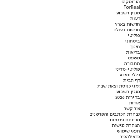
הורוסקופ
ForReal
מגזין השבוע
דעות
חדשות בארץ
חדשות בעולם
פוליטי
ביטחוני
חינוך
בריאות
משפט
תחבורה
פוליטי-מדיני
כללי ומידע
דף הבית
זמני כניסת וצאת שבת
מגזין השבוע
בחירות 2026
אודות
צור קשר
נבחרת הכתבים והפרשנים
מדיניות פרטיות
הצהרת נגישות
תנאי שימוש
כדאי
להכיר