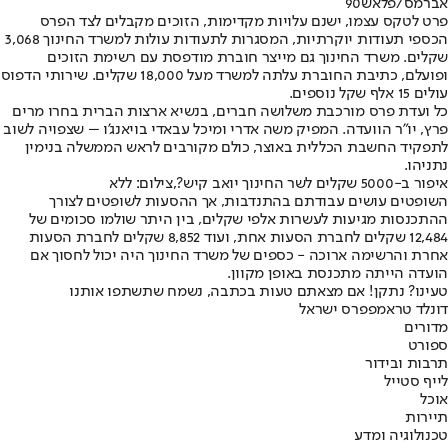
אברמס/פלאש90
פרט לטקס עצמו, ישנם עלויות מקדימות, הזוכים מקבלים לצד הפרס
הכספי תעודות יוקרתיות, המסגרות לתעודות עולות למשרד החינוך 3,068
שקלים. משרד החינוך גם מייצר חוברת מודפסת עם רשימת הזוכים
ופועלם, כתיבת החוברת עלתה למשרד מעל 18,000 שקלים. שירותי הדפוס
עולים 15 אלף שקל נוספים.
כל ועדת פרס מורכבת משלושה חברים, בנשיא ארצות הברית בחרו מרים
פרץ, יו"ר הוועדה. המפיק משה אדרי ומיכל עבאדי בויאנג'ו – שצפויה לשוב
לתפקיד החשבת הכללית באוצר, כולם מקורבים לראש הממשלה בנימין
נתניהו.
איפור ב-5000 שקלים לשר החינוך יואב קיש?,צילום: ללא
השופטים עושים עבודתם בהתנדבות, אך ההסעות לשופטים לצורך
ההתכנסות מגיעות לעשרות אלפי שקלים, בין היתר שולמו סכומים של
12,484 שקלים לחברת הסעות אחת, ועוד 8,852 שקלים לחברת הסעות
אחרת והרשימה ארוכה - כספים של משרד החינוך היה יכול לחסוך אם
הועדה הייתה מתכנסת באופן מקוון.
טעינו? נתקן! אם מצאתם טעות בכתבה, נשמח שתשתפו אותנו
דונלד טראמפ
פרס ישראל
מדורים
ספורט
תרבות ובידור
לייף סטייל
אוכל
תיירות
טכנולוגיה ומדע