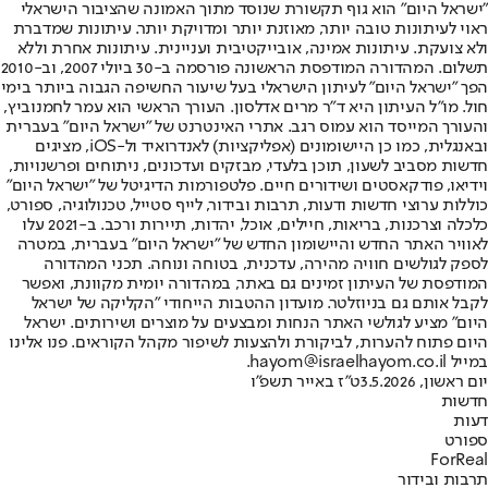
"ישראל היום" הוא גוף תקשורת שנוסד מתוך האמונה שהציבור הישראלי
ראוי לעיתונות טובה יותר, מאוזנת יותר ומדויקת יותר. עיתונות שמדברת
ולא צועקת. עיתונות אמינה, אובייקטיבית ועניינית. עיתונות אחרת וללא
תשלום. המהדורה המודפסת הראשונה פורסמה ב-30 ביולי 2007, וב-2010
הפך "ישראל היום" לעיתון הישראלי בעל שיעור החשיפה הגבוה ביותר בימי
חול. מו"ל העיתון היא ד"ר מרים אדלסון. העורך הראשי הוא עמר לחמנוביץ,
והעורך המייסד הוא עמוס רגב. אתרי האינטרנט של "ישראל היום" בעברית
ובאנגלית, כמו כן היישומונים (אפליקציות) לאנדרואיד ול-iOS, מציגים
חדשות מסביב לשעון, תוכן בלעדי, מבזקים ועדכונים, ניתוחים ופרשנויות,
וידיאו, פודקאסטים ושידורים חיים. פלטפורמות הדיגיטל של "ישראל היום"
כוללות ערוצי חדשות ודעות, תרבות ובידור, לייף סטייל, טכנולוגיה, ספורט,
כלכלה וצרכנות, בריאות, חיילים, אוכל, יהדות, תיירות ורכב. ב-2021 עלו
לאוויר האתר החדש והיישומון החדש של "ישראל היום" בעברית, במטרה
לספק לגולשים חוויה מהירה, עדכנית, בטוחה ונוחה. תכני המהדורה
המודפסת של העיתון זמינים גם באתר, במהדורה יומית מקוונת, ואפשר
לקבל אותם גם בניוזלטר. מועדון ההטבות הייחודי "הקליקה של ישראל
היום" מציע לגולשי האתר הנחות ומבצעים על מוצרים ושירותים. ישראל
היום פתוח להערות, לביקורת ולהצעות לשיפור מקהל הקוראים. פנו אלינו
במייל hayom@israelhayom.co.il.
יום ראשון, 3.5.2026
ט"ז באייר תשפ"ו
חדשות
דעות
ספורט
ForReal
תרבות ובידור