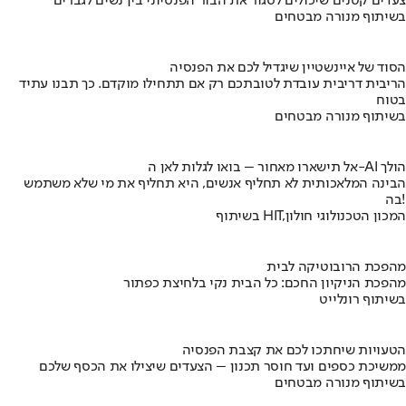
צעדים קטנים שיכולים לסגור את הבור הפנסיוני בין נשים לגברים
בשיתוף מנורה מבטחים
הסוד של איינשטיין שיגדיל לכם את הפנסיה
הריבית דריבית עובדת לטובתכם רק אם תתחילו מוקדם. כך תבנו עתיד
בטוח
בשיתוף מנורה מבטחים
אל תישארו מאחור – בואו לגלות לאן ה-AI הולך
הבינה המלאכותית לא תחליף אנשים, היא תחליף את מי שלא משתמש
בה!
בשיתוף HIT,המכון הטכנולוגי חולון
מהפכת הרובוטיקה לבית
מהפכת הניקיון החכם: כל הבית נקי בלחיצת כפתור
בשיתוף רונלייט
הטעויות שיחתכו לכם את קצבת הפנסיה
ממשיכת כספים ועד חוסר תכנון – הצעדים שיצילו את הכסף שלכם
בשיתוף מנורה מבטחים