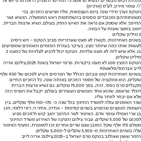
נתניהו וקיש מבשרים לנשיא טראמפ כי החליטו להעניק לו את פרס ישראל
// עומר מירון, לע״מ (ארכיון)
הטקס נערך מידי שנה ביום העצמאות, אליו מגיעים הזוכים, בני
משפחותיהם ומכובדים נוספים בהשתתפות ראש הממשלה, הנשיא ושר
החינוך. אלא שספק אם נראה את האיש החזק בעולם, נשיא ארצות הברית,
יושב במשך שעות על הבמה.
2 מיליון שקלים
בשנים האחרונות, נקשרו לא מעט שערוריות סביב הטקס - ויש ניסיון
לעשות אותו כמה שיותר נוצץ, בעיקר בעזרת המנחים והאמנים שמופיעים
בו. אלא שיש לזה לא מעט עלויות. הטקס יכול להגיע לעלויות של כמעט 2
מיליון שקלים.
הטקס הנוצץ ספג לא מעט ביקורות. פרסי ישראל בשנת 2025,צילום: אריה
לייב אברמס/פלאש90
בשנים האחרונות קפץ גובהם הכולל של הפרסים והגיע לסכום של 900 אלף
שקלים, הוא פונקציה של מספר הזוכים באותה שנה. כל הזוכים החיים
מקבלים פרס כספי, זהה, בסך 75,000 שקלים. גם נשיא ארצות הברית
דונלד טראמפ, שהוא אחד האנשים העשירים בעולם, יקבל את הפרס הזה
אלא אם יבחר לוותר עליו.
שכר האומנים עולה למשרד החינוך בכל שנה כ- 150-170 אלף שקלים, בין
השמות הנוצצים שהופיע בשנים קודמות - אודיה, איתי וי, רוני דלומי, חנן
בן ארי ואפילו עומר אדם. האיפור לשר החינוך יואב קיש ולזוכים מגיע
לסכום של 5,000 שקלים, עבור צילום והפקה של האירוע משרד החינוך
משלם 170 אלף שקל. כמובן שגם שרים אחרים זכו למאפרת, וסעיף האיפור
עלה בשנים האחרונות מ-3,500 שקלים ל-5,000 שקלים.
הזמר ששון שאולוב בטקס פרס ישראל ב-2025,צילום: אריה לייב