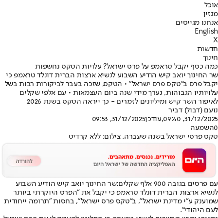
אוכל
מגזין
אנחנו מגייסים
English
X
חדשות
חינוך
כמה כסף יקבל טראמפ על פרס ישראל? עלויות הטקס נחשפות
שר החינוך יואב קיש הודיע השבוע לנשיא ארצות הברית דונלד טראמפ כי
יקבל פרס ב"טקס פרס ישראל" • הטקס, שזכה בעבר לביקורות רבות בשל
עלויותיו הגבוהות, נערך מידי שנה ביום העצמאות • עם אלפי שקלים
לאיפור השר קיש ומיליונים לזמרים - כך ייראה הטקס בשנת 2026
נועם (דבול) דביר
31/12/2025, 09:40
,עודכן
31/12/2025, 09:53
0
השמעה
טקס פרסי ישראל בשנה שעברה. צילום: ללא קרדיט
עם פרסים בגובה 900 אלף שקלים:
שר החינוך יואב קיש הודיע השבוע
לנשיא ארצות הברית דונלד טראמפ כי יקבל את "הפרס היוקרתי ביותר
שמוענק ע״י מדינת ישראל", ב"
טקס פרס ישראל
", בחסות "תרומה ייחודית
לעם היהודי".