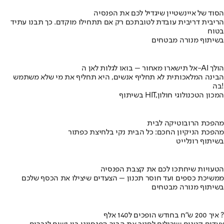
הסוד של איינשטיין שיגדיל לכם את הפנסיה
הריבית דריבית עובדת לטובתכם רק אם תתחילו מוקדם. כך תבנו עתיד
בטוח
בשיתוף מנורה מבטחים
אל תישארו מאחור – בואו לגלות לאן ה-AI הולך
הבינה המלאכותית לא תחליף אנשים, היא תחליף את מי שלא משתמש
בה!
בשיתוף HIT,המכון הטכנולוגי חולון
מהפכת הרובוטיקה לבית
מהפכת הניקיון החכם: כל הבית נקי בלחיצת כפתור
בשיתוף רונלייט
הטעויות שיחתכו לכם את קצבת הפנסיה
ממשיכת כספים ועד חוסר תכנון – הצעדים שיצילו את הכסף שלכם
בשיתוף מנורה מבטחים
איך 200 ש"ח בחודש הופכים ל140 אלף ?