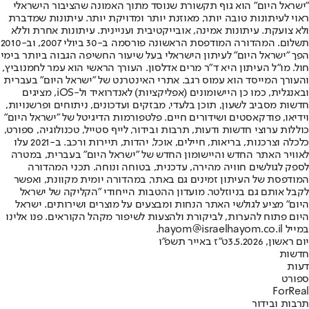
"ישראל היום" הוא גוף תקשורת שנוסד מתוך האמונה שהציבור הישראלי
ראוי לעיתונות טובה יותר, מאוזנת יותר ומדויקת יותר. עיתונות שמדברת
ולא צועקת. עיתונות אמינה, אובייקטיבית ועניינית. עיתונות אחרת וללא
תשלום. המהדורה המודפסת הראשונה פורסמה ב-30 ביולי 2007, וב-2010
הפך "ישראל היום" לעיתון הישראלי בעל שיעור החשיפה הגבוה ביותר בימי
חול. מו"ל העיתון היא ד"ר מרים אדלסון. העורך הראשי הוא עמר לחמנוביץ,
והעורך המייסד הוא עמוס רגב. אתרי האינטרנט של "ישראל היום" בעברית
ובאנגלית, כמו כן היישומונים (אפליקציות) לאנדרואיד ול-iOS, מציגים
חדשות מסביב לשעון, תוכן בלעדי, מבזקים ועדכונים, ניתוחים ופרשנויות,
וידיאו, פודקאסטים ושידורים חיים. פלטפורמות הדיגיטל של "ישראל היום"
כוללות ערוצי חדשות ודעות, תרבות ובידור, לייף סטייל, טכנולוגיה, ספורט,
כלכלה וצרכנות, בריאות, חיילים, אוכל, יהדות, תיירות ורכב. ב-2021 עלו
לאוויר האתר החדש והיישומון החדש של "ישראל היום" בעברית, במטרה
לספק לגולשים חוויה מהירה, עדכנית, בטוחה ונוחה. תכני המהדורה
המודפסת של העיתון זמינים גם באתר, במהדורה יומית מקוונת, ואפשר
לקבל אותם גם בניוזלטר. מועדון ההטבות הייחודי "הקליקה של ישראל
היום" מציע לגולשי האתר הנחות ומבצעים על מוצרים ושירותים. ישראל
היום פתוח להערות, לביקורת ולהצעות לשיפור מקהל הקוראים. פנו אלינו
במייל hayom@israelhayom.co.il.
יום ראשון, 3.5.2026
ט"ז באייר תשפ"ו
חדשות
דעות
ספורט
ForReal
תרבות ובידור