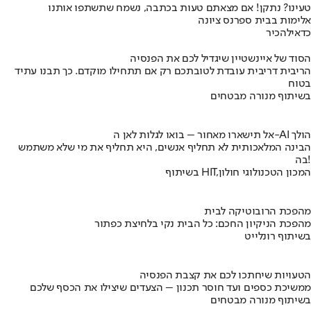
טעינו? נתקן! אם מצאתם טעות בכתבה, נשמח שתשתפו אותנו
אלימות בבית ספר
נס ציונה
כדאי
להכיר
הסוד של איינשטיין שיגדיל לכם את הפנסיה
הריבית דריבית עובדת לטובתכם רק אם תתחילו מוקדם. כך תבנו עתיד
בטוח
בשיתוף מנורה מבטחים
אל תישארו מאחור – בואו לגלות לאן ה-AI הולך
הבינה המלאכותית לא תחליף אנשים, היא תחליף את מי שלא משתמש
בה!
בשיתוף HIT,המכון הטכנולוגי חולון
מהפכת הרובוטיקה לבית
מהפכת הניקיון החכם: כל הבית נקי בלחיצת כפתור
בשיתוף רונלייט
הטעויות שיחתכו לכם את קצבת הפנסיה
ממשיכת כספים ועד חוסר תכנון – הצעדים שיצילו את הכסף שלכם
בשיתוף מנורה מבטחים