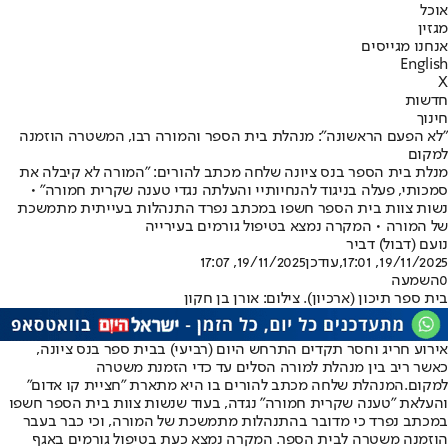
אוכל
מגזין
אנחנו מגייסים
English
X
חדשות
חינוך
"לא הפעם הראשונה": מנהלת בית הספר והמורה רבו, המשטרה הוזמנה
למקום
מנלת בית הספר בנס ציונה שלחה מכתב להורים: "המורה לא קיבלה את
סמכותי, פעלה בניגוד להנחיותיי והעלתה נגדי טענה שקרית חמורה" •
נשות צוות בית הספר חשפו במכתב נפרד התנהלות בעייתית מתמשכת
של המורה • המקרה נמצא בטיפול גורמים בעירייה
נועם (דבול) דביר
19/11/2025, 17:01
,עודכן
19/11/2025, 17:07
0
השמעה
בית ספר תיכון (ארכיון). צילום: אורן בן חקון
אירוע חריג וחסר תקדים התרחש היום (רביעי) בבית ספר בנס ציונה,
כאשר ריב בין מנהלת למורה הסלים עד כדי הזמנת משטרה
למקום.
המנהלת שלחה מכתב להורים בו היא מתארת "חציית קו אדום"
והעלאת "טענה שקרית חמורה" נגדה, בעוד שנשות צוות בית הספר חשפו
במכתב נפרד כי מדובר בהתנהלות מתמשכת של המורה, וכי כבר בעבר
הוזמנה משטרה לבית הספר. המקרה נמצא כעת בטיפול גורמים באגף