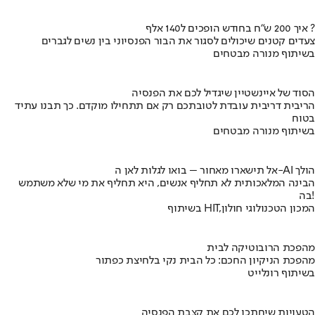
איך 200 ש"ח בחודש הופכים ל140 אלף ?
צעדים קטנים שיכולים לסגור את הבור הפנסיוני בין נשים לגברים
בשיתוף מנורה מבטחים
הסוד של איינשטיין שיגדיל לכם את הפנסיה
הריבית דריבית עובדת לטובתכם רק אם תתחילו מוקדם. כך תבנו עתיד
בטוח
בשיתוף מנורה מבטחים
אל תישארו מאחור – בואו לגלות לאן ה-AI הולך
הבינה המלאכותית לא תחליף אנשים, היא תחליף את מי שלא משתמש
בה!
בשיתוף HIT,המכון הטכנולוגי חולון
מהפכת הרובוטיקה לבית
מהפכת הניקיון החכם: כל הבית נקי בלחיצת כפתור
בשיתוף רונלייט
הטעויות שיחתכו לכם את קצבת הפנסיה