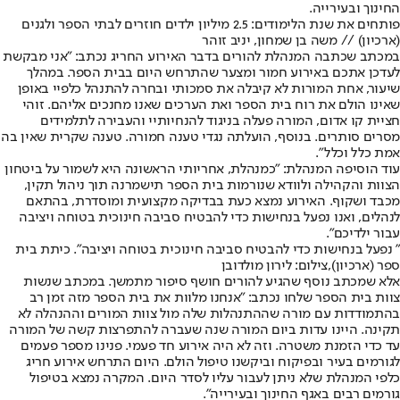
החינוך ובעירייה.
פותחים את שנת הלימודים: 2.5 מיליון ילדים חוזרים לבתי הספר ולגנים
(ארכיון) // משה בן שמחון, יניב זוהר
במכתב שכתבה המנהלת להורים בדבר האירוע החריג נכתב: "אני מבקשת
לעדכן אתכם באירוע חמור ומצער שהתרחש היום בבית הספר. במהלך
שיעור, אחת המורות לא קיבלה את סמכותי ובחרה להתנהל כלפיי באופן
שאינו הולם את רוח בית הספר ואת הערכים שאנו מחנכים אליהם. זוהי
חציית קו אדום, המורה פעלה בניגוד להנחיותיי והעבירה לתלמידים
מסרים סותרים. בנוסף, הועלתה נגדי טענה חמורה. טענה שקרית שאין בה
אמת כלל וכלל".
עוד הוסיפה המנהלת: "כמנהלת, אחריותי הראשונה היא לשמור על ביטחון
הצוות והקהילה ולוודא שנורמות בית הספר תישמרנה תוך ניהול תקין,
מכבד ושקוף. האירוע נמצא כעת בבדיקה מקצועית ומוסדרת, בהתאם
לנהלים, ואנו נפעל בנחישות כדי להבטיח סביבה חינוכית בטוחה ויציבה
עבור ילדיכם".
" נפעל בנחישות כדי להבטיח סביבה חינוכית בטוחה ויציבה". כיתת בית
ספר (ארכיון),צילום: לירון מולדובן
אלא שמכתב נוסף שהגיע להורים חושף סיפור מתמשך. במכתב שנשות
צוות בית הספר שלחו נכתב: "אנחנו מלוות את בית הספר מזה זמן רב
בהתמודדות עם מורה שההתנהלות שלה מול צוות המורים וההנהלה לא
תקינה. היינו עדות ביום המורה שנה שעברה להתפרצות קשה של המורה
עד כדי הזמנת משטרה. וזה לא היה אירוע חד פעמי. פנינו מספר פעמים
לגורמים בעיר ובפיקוח וביקשנו טיפול הולם. היום התרחש אירוע חריג
כלפי המנהלת שלא ניתן לעבור עליו לסדר היום. המקרה נמצא בטיפול
גורמים רבים באגף החינוך ובעירייה".