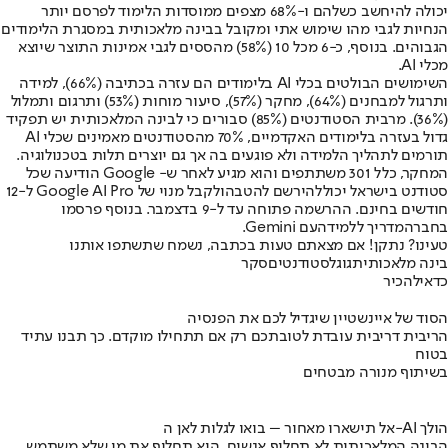
יכולה להיחשב כשלהם ו-68% מצפים ממוסדות הלימוד לפרסם יותר
הנחיות לגבי מהו שימוש אתי ומקובל בבינה מלאכותית במסגרת הלימודים
הגבוהים. בנוסף, כ-6 מכל 10 (58%) מהססים לגבי אמינות התוצר שיוצא
מכלי AI.
השימושים הבולטים בכלי AI בלימודים הם עזרה בכתיבה (66%), למידה
ותרגול למבחנים (64%), מחקר (57%), סיעור מוחות (53%) ותרגום ותמלול
(36%). מרבית הסטודנטים (85%) סבורים כי לבינה המלאכותית יש תפקיד
גדול בעזרה בלימודים האקדמיים, 70% מהסטודנטים מאמינים שכלי AI
תורמים לתהליך הלמידה ולא פוגעים בה אך גם יוצרים תלות בטכנולוגיה.
המחקר, כלל 301 משתתפים והוא מגיע לאחר ש- Google הודיעה שכל
סטודנט בישראל יכול
להירשם להטבה
ולקבל מנוי של Google AI Pro ל-12
חודשים בחינם. ההרשמה פתוחה עד ל-9 בדצמבר. בנוסף פרסמו
בחברה
מדריך ללמידה
עם Gemini.
טעינו? נתקן! אם מצאתם טעות בכתבה, נשמח שתשתפו אותנו
בינה מלאכותית
גוגל
סטודנטים
סקר
כדאי
להכיר
הסוד של איינשטיין שיגדיל לכם את הפנסיה
הריבית דריבית עובדת לטובתכם רק אם תתחילו מוקדם. כך תבנו עתיד
בטוח
בשיתוף מנורה מבטחים
אל תישארו מאחור – בואו לגלות לאן ה-AI הולך
הבינה המלאכותית לא תחליף אנשים, היא תחליף את מי שלא משתמש