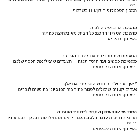
בה!
בשיתוף HIT,המכון הטכנולוגי חולון
מהפכת הרובוטיקה לבית
מהפכת הניקיון החכם: כל הבית נקי בלחיצת כפתור
בשיתוף רונלייט
הטעויות שיחתכו לכם את קצבת הפנסיה
ממשיכת כספים ועד חוסר תכנון – הצעדים שיצילו את הכסף שלכם
בשיתוף מנורה מבטחים
איך 200 ש"ח בחודש הופכים ל140 אלף ?
צעדים קטנים שיכולים לסגור את הבור הפנסיוני בין נשים לגברים
בשיתוף מנורה מבטחים
הסוד של איינשטיין שיגדיל לכם את הפנסיה
הריבית דריבית עובדת לטובתכם רק אם תתחילו מוקדם. כך תבנו עתיד
בטוח
בשיתוף מנורה מבטחים