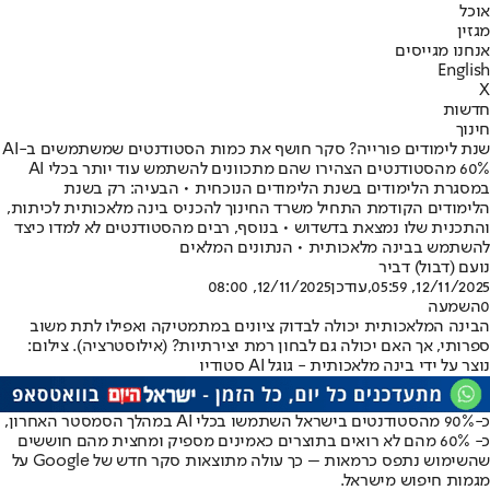
אוכל
מגזין
אנחנו מגייסים
English
X
חדשות
חינוך
שנת לימודים פורייה? סקר חושף את כמות הסטודנטים שמשתמשים ב-AI
60% מהסטודנטים הצהירו שהם מתכוונים להשתמש עוד יותר בכלי AI
במסגרת הלימודים בשנת הלימודים הנוכחית • הבעיה: רק בשנת
הלימודים הקודמת התחיל משרד החינוך להכניס בינה מלאכותית לכיתות,
והתכנית שלו נמצאת בדשדוש • בנוסף, רבים מהסטודנטים לא למדו כיצד
להשתמש בבינה מלאכותית • הנתונים המלאים
נועם (דבול) דביר
12/11/2025, 05:59
,עודכן
12/11/2025, 08:00
0
השמעה
הבינה המלאכותית יכולה לבדוק ציונים במתמטיקה ואפילו לתת משוב
ספרותי, אך האם יכולה גם לבחון רמת יצירתיות? (אילוסטרציה). צילום:
נוצר על ידי בינה מלאכותית - גוגל AI סטודיו
כ-90% מהסטודנטים בישראל השתמשו בכלי AI במהלך הסמסטר האחרון,
כ- 60% מהם לא רואים בתוצרים כאמינים מספיק ומחצית מהם חוששים
שהשימוש נתפס כרמאות – כך עולה מתוצאות סקר חדש של Google על
מגמות חיפוש מישראל.