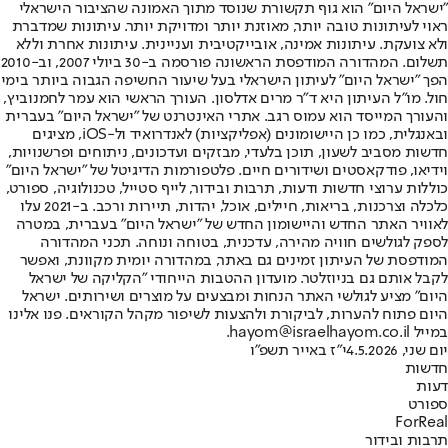
"ישראל היום" הוא גוף תקשורת שנוסד מתוך האמונה שהציבור הישראלי
ראוי לעיתונות טובה יותר, מאוזנת יותר ומדויקת יותר. עיתונות שמדברת
ולא צועקת. עיתונות אמינה, אובייקטיבית ועניינית. עיתונות אחרת וללא
תשלום. המהדורה המודפסת הראשונה פורסמה ב-30 ביולי 2007, וב-2010
הפך "ישראל היום" לעיתון הישראלי בעל שיעור החשיפה הגבוה ביותר בימי
חול. מו"ל העיתון היא ד"ר מרים אדלסון. העורך הראשי הוא עמר לחמנוביץ,
והעורך המייסד הוא עמוס רגב. אתרי האינטרנט של "ישראל היום" בעברית
ובאנגלית, כמו כן היישומונים (אפליקציות) לאנדרואיד ול-iOS, מציגים
חדשות מסביב לשעון, תוכן בלעדי, מבזקים ועדכונים, ניתוחים ופרשנויות,
וידיאו, פודקאסטים ושידורים חיים. פלטפורמות הדיגיטל של "ישראל היום"
כוללות ערוצי חדשות ודעות, תרבות ובידור, לייף סטייל, טכנולוגיה, ספורט,
כלכלה וצרכנות, בריאות, חיילים, אוכל, יהדות, תיירות ורכב. ב-2021 עלו
לאוויר האתר החדש והיישומון החדש של "ישראל היום" בעברית, במטרה
לספק לגולשים חוויה מהירה, עדכנית, בטוחה ונוחה. תכני המהדורה
המודפסת של העיתון זמינים גם באתר, במהדורה יומית מקוונת, ואפשר
לקבל אותם גם בניוזלטר. מועדון ההטבות הייחודי "הקליקה של ישראל
היום" מציע לגולשי האתר הנחות ומבצעים על מוצרים ושירותים. ישראל
היום פתוח להערות, לביקורת ולהצעות לשיפור מקהל הקוראים. פנו אלינו
במייל hayom@israelhayom.co.il.
יום שני, 4.5.2026
י"ז באייר תשפ"ו
חדשות
דעות
ספורט
ForReal
תרבות ובידור