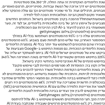
שנת הלימודים האקדמית זה עתה החלה, לכ־336,350 סטודנטיות
וסטודנטים יש דרך ארוכה של הגשת עבודות, סמינריונים, תרגום מאמרים,
מבחנים, תרגילים ועוד. כל מי שמכיר סטודנטים וכך גם עולה מהסקר שלא
משאיר מקום לספק:
הבינה המלאכותית הפכה לכלי למידה
משמעותי
שמחולל מהפכה בקרב סטודנטים בישראל. הנתונים החדשים
מצביעים על אימוץ נרחב של בינה מלאכותית בלימודים, אך לצד זה, פער
משמעותי בין הרצון להיעזר ב-AI לבין ההיכרות עם הטכנולוגיה.
סטודנטים (אילוסטרציה),צילום: gettyimages
מהנתונים עולה כי כ-90% מהסטודנטים השתמשו בכלי AI במהלך
הסמסטר האחרון, שני שליש מהם לפחות פעם בשבוע. 60% מהסטודנטים
הצהירו שהם מתכוונים להשתמש עוד יותר בכלי AI במסגרת הלימודים
בשנת הלימודים הנוכחית. גם מגמות החיפוש ב-Google מצביעות על
ביקוש שיא של סטודנטים ישראלים לכלי AI: ביחס לאשתקד יש עליה של
225% בחיפוש מונחים שקשורים ל-AI ולימודים בשנה האחרונה ושל 240%
בחיפוש מונחים של AI ואוניברסיטה בחודשי הקיץ בישראל.
אליה וקוץ בה: המוסדות לא מפרסמים הנחיות לגבי שימוש מקובל
רק בשנת הלימודים הקודמת התחיל משרד החינוך להכניס בינה
מלאכותית לכיתות, והתכנית שלו נמצאת בדשדוש. רבים מהסטודנטים לא
למדו כיצד להשתמש בבינה מלאכותית. גם ממצאי הסקר מלמדים שמדובר
בטכנולוגיה חדשנית שמצריכה עוד למידה: 68% מהסטודנטים היו רוצים
לשפר את אוריינות הלמידה שלהם עם AI וכחמישית מהסטודנטים (18%)
עדיין מתקשים להבין איך נעזרים בבינה מלאכותית לטובת הלימודים.
סטודנטים (אילוסטרציה),צילום: GettyImages
יתרה מכך, חצי מהסטודנטים חוששים ששימוש ב-AI עלול להיתפס
כרמאות, רק 46% מהסטודנטים מרגישים שעבודה שנכתבה בעזרת AI