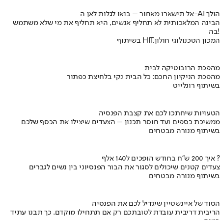
אל תישארו מאחור – בואו לגלות לאן ה-AI הולך
הבינה המלאכותית לא תחליף אנשים, היא תחליף את מי שלא משתמש
בה!
בשיתוף HIT,המכון הטכנולוגי חולון
מהפכת הרובוטיקה לבית
מהפכת הניקיון החכם: כל הבית נקי בלחיצת כפתור
בשיתוף רונלייט
הטעויות שיחתכו לכם את קצבת הפנסיה
ממשיכת כספים ועד חוסר תכנון – הצעדים שיצילו את הכסף שלכם
בשיתוף מנורה מבטחים
איך 200 ש"ח בחודש הופכים ל140 אלף ?
צעדים קטנים שיכולים לסגור את הבור הפנסיוני בין נשים לגברים
בשיתוף מנורה מבטחים
הסוד של איינשטיין שיגדיל לכם את הפנסיה
הריבית דריבית עובדת לטובתכם רק אם תתחילו מוקדם. כך תבנו עתיד