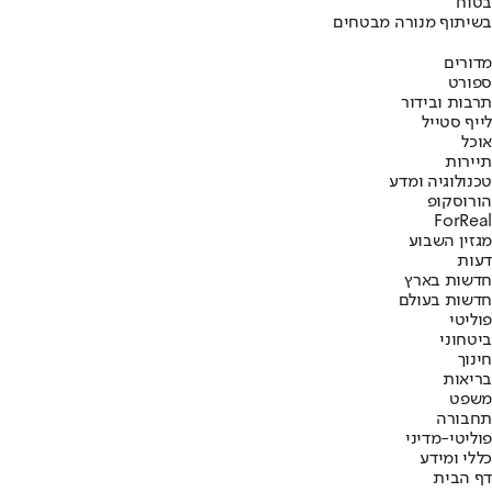
בטוח
בשיתוף מנורה מבטחים
מדורים
ספורט
תרבות ובידור
לייף סטייל
אוכל
תיירות
טכנולוגיה ומדע
הורוסקופ
ForReal
מגזין השבוע
דעות
חדשות בארץ
חדשות בעולם
פוליטי
ביטחוני
חינוך
בריאות
משפט
תחבורה
פוליטי-מדיני
כללי ומידע
דף הבית