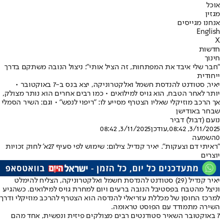
אוכל
מגזין
אנחנו מגייסים
English
X
חדשות
חינוך
"חבר שלי איבד את המפתחות, זה הציל אותי": ניצול הנובה משתקם בדרך
ייחודית
יאיר, סטודנט להנדסת חשמל ואלקטרוניקה, יצא בנס ב-7 באוקטובר •
יותר לאחר הטבח, הוא גויס למילואים • כמו רבים אחרים הוא נותר מצולק,
אך הרכב מוזיקלי שאליו הצטרף מסייע לו: "ריפוי לנפש" • וגם: השיר הסמלי
שבחר באודישן
נועם (דבול) דביר
3/11/2025, 08:42
,עודכן
3/11/2025, 08:42
0
השמעה
"ראיתי דם וצעקות". יאיר קנדיל. צילום: שימוש לפי סעיף 27א' לחוק זכויות
יוצרים
יאיר קנדיל (29) סטודנט להנדסת חשמל ואלקטרוניקה, הצליח להימלט
וניצל מהטבח בפסטיבל הנובה ברעים ויום למחרת גויס למילואים. כשהגיע
למרכז החוסן של מכללת עזריאלי להנדסה הוא הצטרף להרכב מוזיקלי ודרך
השירה מתמודד עם הפוסט טראומה.
7 באוקטובר השאיר סטודנטים רבים מצולקים פיזית ונפשית, אחד מהם