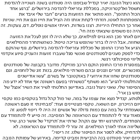
הוא ניצול הנובה יאיר קנדיל שבזמנו היה סטודנט בשנה השנייה להנדסת
חשמל ואלקטרוניקה, במכללת עזריאלי להנדסה בירושלים. "ברגע אחד
הכול התהפך", הוא מתאר את הזוועות ברעים "חבר שלי איבד את
המפתחות לאוטו, חזרתי לקחת אותו וזה הציל את חייו וגם את חיי. שניות
אחר כך התחילו היריות. רצנו בשדות, ראיתי אנשים נופלים, דם, צעקות. זה
היה נס משמים שיצאתי מזה חי".
יום לאחר מכן הוא גויס למילואים, כך שלא היה לו זמן לעכל את הזוועה
שחווה, אבל היה לו ברור שהנפש צריכה טיפול. כשהשתחרר מהמילואים
הגיע אל מרכז החוסן של מכללת עזריאלי להנדסה בירושלים, גוף שהוקם
כדי לספק מענים לסטודנטים ואנשי סגל שעברו זוועות והעניק סיוע אקדמי
וליווי פסיכולוגי רגשי.
במסגרת מרכז החוסן הוקם הרכב מוזיקלי, מדובר בקבוצה של סטודנטים
מוכשרים, זמרים ונגנים ובהם משרתי מילואים, בנות זוג של לוחמים, וגם
סטודנטים שחוו את אירועי 7 באוקטובר על בשרם. "עשו אודישנים
והחלטתי להגיע" הוא משתף "כששרתי בפעם ראשונה אף אחד לא ידע מה
הסיפור שלי, שאני ניצול נובה. באודישן החלטתי לשיר את השיר 'אנצל' של
מוש בן ארי".
לפתע, קנדיל מצא את עצמו על במה, שר מול קהל גדול בטקסים כמו טקסי
יום הזיכרון, יום השואה, טקסי מצטיינים ועוד: "מבחינתי זו פעם ראשונה
שעמדתי על במה עם כמות גדולה של אנשים זה היה לי ריפוי לנפש, זה
מאוד עזר לי להתמודד עם הטראומה של המסיבה. זה סייע לי להתמודד עם
הפחדים, להתרגש יחד עם הקהל. שרתי את 'תרקדי' של אושר כהן, שיר
שליווה אותי לאורך המילואים. זה עזר לי להתמודד עם הטראומה. לא
להדחיק, אלא לספר את הסיפור שלנו. זה ריפוי."
כיום יאיר סטודנט בנה הרביעית ומביט קדימה. באירוע של עמותת הנובה