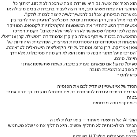
הוא הכיר את אושר, גם היא שורדת נובה שהפכה לבת זוגו. "מתוך כל
החושך הזה צמח משהו טוב, אני רוצה לעבוד בחברת שבבים מובילה או
במערכת הביטחון. אבל גם להמשיך לשיר, ליצור, לבנות, לתקן".
לדברי אייל קורן, דקן הסטודנטים של המכללה: "הרעיון היה לחבר בין
אנשים דרך רגש. להחזיר את המשמעות והקהילתיות לקמפוס. המוזיקה
הפכה לכלי טיפולי שמאפשר לא רק לשיר אלא לנשום." הקמת המרכז
התאפשרה בזכות שיתוף פעולה בין קרן אדמונד דה רוטשילד, קרן עזריאלי,
התאחדות הסטודנטים והסטודנטיות הארצית, הפדרציות היהודיות של
צפון אמריקה, קרן גרוס, ומנוהל על ידי הקואליציה הישראלית לטראומה.
"המרכז פועל מתוך הבנה כי חוסן הוא לא רק מונח פסיכולוגי, אלא דרך
חיים", סיכם.
טעינו? נתקן! אם מצאתם טעות בכתבה, נשמח שתשתפו אותנו
7 באוקטובר
מסיבת הנובה
כדאי
להכיר
הסוד של איינשטיין שיגדיל לכם את הפנסיה
הריבית דריבית עובדת לטובתכם רק אם תתחילו מוקדם. כך תבנו עתיד
בטוח
בשיתוף מנורה מבטחים
אל תישארו מאחור – בואו לגלות לאן ה-AI הולך
הבינה המלאכותית לא תחליף אנשים, היא תחליף את מי שלא משתמש
בה!
בשיתוף HIT,המכון הטכנולוגי חולון