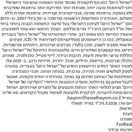
"ישראל היום" הוא גוף תקשורת שנוסד מתוך האמונה שהציבור הישראלי
ראוי לעיתונות טובה יותר, מאוזנת יותר ומדויקת יותר. עיתונות שמדברת
ולא צועקת. עיתונות אמינה, אובייקטיבית ועניינית. עיתונות אחרת וללא
תשלום. המהדורה המודפסת הראשונה פורסמה ב-30 ביולי 2007, וב-2010
הפך "ישראל היום" לעיתון הישראלי בעל שיעור החשיפה הגבוה ביותר בימי
חול. מו"ל העיתון היא ד"ר מרים אדלסון. העורך הראשי הוא עמר לחמנוביץ,
והעורך המייסד הוא עמוס רגב. אתרי האינטרנט של "ישראל היום" בעברית
ובאנגלית, כמו כן היישומונים (אפליקציות) לאנדרואיד ול-iOS, מציגים
חדשות מסביב לשעון, תוכן בלעדי, מבזקים ועדכונים, ניתוחים ופרשנויות,
וידיאו, פודקאסטים ושידורים חיים. פלטפורמות הדיגיטל של "ישראל היום"
כוללות ערוצי חדשות ודעות, תרבות ובידור, לייף סטייל, טכנולוגיה, ספורט,
כלכלה וצרכנות, בריאות, חיילים, אוכל, יהדות, תיירות ורכב. ב-2021 עלו
לאוויר האתר החדש והיישומון החדש של "ישראל היום" בעברית, במטרה
לספק לגולשים חוויה מהירה, עדכנית, בטוחה ונוחה. תכני המהדורה
המודפסת של העיתון זמינים גם באתר, במהדורה יומית מקוונת, ואפשר
לקבל אותם גם בניוזלטר. מועדון ההטבות הייחודי "הקליקה של ישראל
היום" מציע לגולשי האתר הנחות ומבצעים על מוצרים ושירותים. ישראל
היום פתוח להערות, לביקורת ולהצעות לשיפור מקהל הקוראים. פנו אלינו
במייל hayom@israelhayom.co.il.
יום שני, 11.5.2026
כ"ד באייר תשפ"ו
חדשות
דעות
ספורט
ForReal
תרבות ובידור