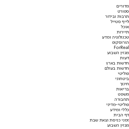
מדורים
ספורט
תרבות ובידור
לייף סטייל
אוכל
תיירות
טכנולוגיה ומדע
הורוסקופ
ForReal
מגזין השבוע
דעות
חדשות בארץ
חדשות בעולם
פוליטי
ביטחוני
חינוך
בריאות
משפט
תחבורה
פוליטי-מדיני
כללי ומידע
דף הבית
זמני כניסת וצאת שבת
מגזין השבוע