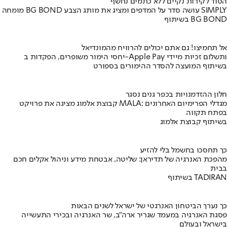
הסוד לקירות נקיים ללא כתמים נחשף
מומחה BG BOND עושה סדר על המדפים ומציג את מותג הצבע SIMPLY
בשיתוף BG BOND
אל תחמיצו! גם אתם יכולים להרוויח מהמונדיאל
יחסי הימור משופרים, הפקדות ב-Apple Pay ותשלום זכיות מיידי
בשיתוף המועצה להסדר ההימורים בספורט
חלון ההזדמנויות בכפר גנים נסגר
קבוצת אלמוג מציגה את פרויקט MALA: מגדלי הפרימיום האחרונים
בפתח תקווה
בשיתוף קבוצת אלמוג
כך תחסכו בחשמל בלי להזיע
מהפכת האנרגיה של תדיראן: שליטה, אבטחת מידע וניהול אקלים חכם
בבית
בשיתוף TADIRAN
כך נערך הביטחון האנרגטי של ישראל לשנים הבאות
פסגת האנרגיה במעמד שגריר ארה"ב, שר האנרגיה ובכירי התעשייה
בישראל ובעולם