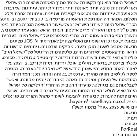
"ישראל היום" הוא גוף תקשורת שנוסד מתוך האמונה שהציבור הישראלי
ראוי לעיתונות טובה יותר, מאוזנת יותר ומדויקת יותר. עיתונות שמדברת
ולא צועקת. עיתונות אמינה, אובייקטיבית ועניינית. עיתונות אחרת וללא
תשלום. המהדורה המודפסת הראשונה פורסמה ב-30 ביולי 2007, וב-2010
הפך "ישראל היום" לעיתון הישראלי בעל שיעור החשיפה הגבוה ביותר בימי
חול. מו"ל העיתון היא ד"ר מרים אדלסון. העורך הראשי הוא עמר לחמנוביץ,
והעורך המייסד הוא עמוס רגב. אתרי האינטרנט של "ישראל היום" בעברית
ובאנגלית, כמו כן היישומונים (אפליקציות) לאנדרואיד ול-iOS, מציגים
חדשות מסביב לשעון, תוכן בלעדי, מבזקים ועדכונים, ניתוחים ופרשנויות,
וידיאו, פודקאסטים ושידורים חיים. פלטפורמות הדיגיטל של "ישראל היום"
כוללות ערוצי חדשות ודעות, תרבות ובידור, לייף סטייל, טכנולוגיה, ספורט,
כלכלה וצרכנות, בריאות, חיילים, אוכל, יהדות, תיירות ורכב. ב-2021 עלו
לאוויר האתר החדש והיישומון החדש של "ישראל היום" בעברית, במטרה
לספק לגולשים חוויה מהירה, עדכנית, בטוחה ונוחה. תכני המהדורה
המודפסת של העיתון זמינים גם באתר, במהדורה יומית מקוונת, ואפשר
לקבל אותם גם בניוזלטר. מועדון ההטבות הייחודי "הקליקה של ישראל
היום" מציע לגולשי האתר הנחות ומבצעים על מוצרים ושירותים. ישראל
היום פתוח להערות, לביקורת ולהצעות לשיפור מקהל הקוראים. פנו אלינו
במייל hayom@israelhayom.co.il.
יום שישי, 19.6.2026
ד' בתמוז תשפ"ו
חדשות
דעות
ספורט
ForReal
תרבות ובידור