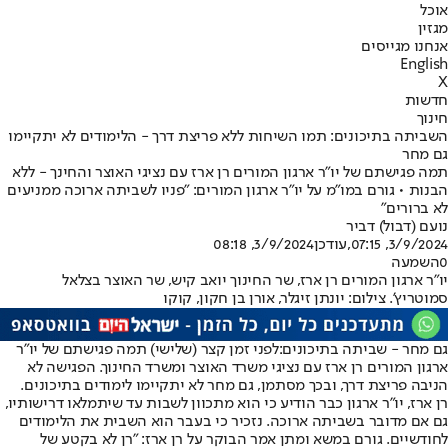
אוכל
מגזין
אנחנו מגייסים
English
X
חדשות
חינוך
השביתה בתיכונים: תמו השיחות ללא פריצת דרך - הלימודים לא יתקיימו
גם מחר
תמה פגישתם של יו"ר ארגון המורים רן ארז עם נציגי האוצר והחינך - ללא
הבנות • גורם במו"מ על יו"ר ארגון המורים: "פניו לשביתה ארוכה ממניעים
לא ברורים"
נועם (דבול) דביר
3/9/2024, 07:15
,עודכן
3/9/2024, 08:18
0
השמעה
יו"ר ארגון המורים רן ארז, שר החינוך יואב קיש, שר האוצר בצלאל
סמוטריץ'. צילום: יונתן זיגלר, אורן בן חקון, קוקו
גם מחר - שביתה בתיכונים:
לפני זמן קצר (שלישי) תמה פגישתם של יו"ר
ארגון המורים רן ארז עם נציגי משרד האוצר ומשרד החינוך. הפגישה לא
הניבה פריצת דרך, ובכך מסתמן, גם מחר לא יתקיימו לימודים בתיכונים.
רן ארז, יו"ר ארגון כבר הודיע כי הוא מתכוון לשבות עד שיתמלאו דרישותיו,
גם אם מדובר בשביתה ארוכה. נזכיר כי בעבר הוא השבית את הלימודים
לחודשיים. גורם במשא ומתן אמר הבוקר על רן ארז: "רן לא בקטע של