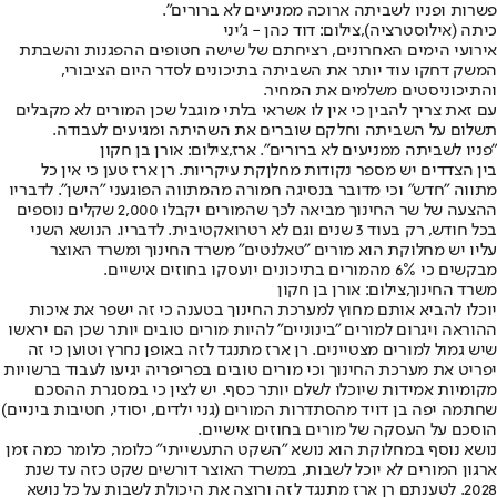
פשרות ופניו לשביתה ארוכה ממניעים לא ברורים".
כיתה (אילוסטרציה),צילום: דוד כהן - ג'יני
אירועי הימים האחרונים, רציחתם של שישה חטופים ההפגנות והשבתת
המשק דחקו עוד יותר את השביתה בתיכונים לסדר היום הציבורי,
והתיכוניסטים משלמים את המחיר.
עם זאת צריך להבין כי אין לו אשראי בלתי מוגבל שכן המורים לא מקבלים
תשלום על השביתה וחלקם שוברים את השהיתה ומגיעים לעבודה.
"פניו לשביתה ממניעים לא ברורים". ארז,צילום: אורן בן חקון
בין הצדדים יש מספר נקודות מחלןקת עיקריות. רן ארז טען כי אין כל
מתווה "חדש" וכי מדובר בנסיגה חמורה מהמתווה הפוגעני "הישן". לדבריו
ההצעה של שר החינוך מביאה לכך שהמורים יקבלו 2,000 שקלים נוספים
בכל חודש, רק בעוד 3 שנים וגם לא רטרואקטיבית. לדבריו. הנושא השני
עליו יש מחלוקת הוא מורים "טאלנטים" משרד החינוך ומשרד האוצר
מבקשים כי 6% מהמורים בתיכונים יועסקו בחוזים אישיים.
משרד החינוך,צילום: אורן בן חקון
יוכלו להביא אותם מחוץ למערכת החינוך בטענה כי זה ישפר את איכות
ההוראה ויגרום למורים "בינוניים" להיות מורים טובים יותר שכן הם יראשו
שיש גמול למורים מצטיינים. רן ארז מתנגד לזה באופן נחרץ וטוען כי זה
יפריט את מערכת החינוך וכי מורים טובים בפריפריה יגיעו לעבוד ברשויות
מקומיות אמידות שיוכלו לשלם יותר כסף. יש לצין כי במסגרת ההסכם
שחתמה יפה בן דויד מהסתדרות המורים (גני ילדים, יסודי, חטיבות ביניים)
הוסכם על העסקה של מורים בחוזים אישיים.
נושא נוסף במחלוקת הוא נושא "השקט התעשייתי" כלומר, כלומר כמה זמן
ארגון המורים לא יוכל לשבות, במשרד האוצר דורשים שקט כזה עד שנת
2028. לטענתם רן ארז מתנגד לזה ורוצה את היכולת לשבות על כל נושא