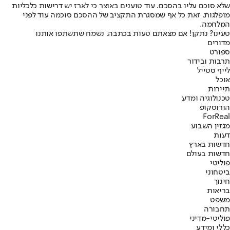
שלא סוכם עליו בהסכם. עוד טוענים באוצר כי לארז יש דרישות כלכליות
מופלגות, זאת כל אף שמסגרת התקציב של ההסכם סוכמה עוד לפני
המלחמה.
טעינו? נתקן! אם מצאתם טעות בכתבה, נשמח שתשתפו אותנו
מדורים
ספורט
תרבות ובידור
לייף סטייל
אוכל
תיירות
טכנולוגיה ומדע
הורוסקופ
ForReal
מגזין השבוע
דעות
חדשות בארץ
חדשות בעולם
פוליטי
ביטחוני
חינוך
בריאות
משפט
תחבורה
פוליטי-מדיני
כללי ומידע